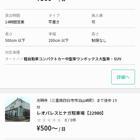
貸出時間
タイプ
再入庫
24時間営業
平置き
可
長さ
車幅
高さ
500cm 以下
200cm 以下
制限なし
対応車種
オートバイ
軽自動車
コンパクトカー
中型車
ワンボックス
大型車・SUV
詳細へ
光明寺（三重県四日市市泊山崎町）まで徒歩 19
分
レオパレスヒナガ駐車場【22980】
0
/ 0件
¥500〜
/ 日