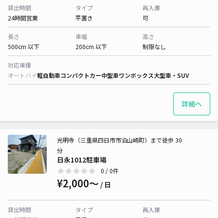
貸出時間
タイプ
再入庫
24時間営業
平置き
可
長さ
車幅
高さ
500cm 以下
200cm 以下
制限なし
対応車種
オートバイ
軽自動車
コンパクトカー
中型車
ワンボックス
大型車・SUV
詳細へ
光明寺（三重県四日市市泊山崎町）まで徒歩 30
分
日永1012駐車場
0
/ 0件
¥2,000〜
/ 日
貸出時間
タイプ
再入庫