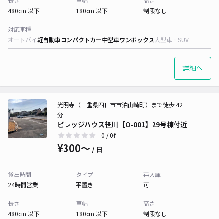
長さ
車幅
高さ
480cm 以下
180cm 以下
制限なし
対応車種
オートバイ
軽自動車
コンパクトカー
中型車
ワンボックス
大型車・SUV
詳細へ
光明寺（三重県四日市市泊山崎町）まで徒歩 42
分
ビレッジハウス笹川【O-001】29号棟付近
0
/ 0件
¥300〜
/ 日
貸出時間
タイプ
再入庫
24時間営業
平置き
可
長さ
車幅
高さ
480cm 以下
180cm 以下
制限なし