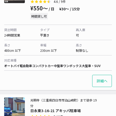
4.6
/ 9件
¥550〜
/ 日
¥30〜 / 15分
時間貸し可
貸出時間
タイプ
再入庫
24時間営業
平置き
可
長さ
車幅
高さ
480cm 以下
230cm 以下
制限なし
対応車種
オートバイ
軽自動車
コンパクトカー
中型車
ワンボックス
大型車・SUV
詳細へ
光明寺（三重県四日市市泊山崎町）まで徒歩 19
分
日永東3-16-21 アキッパ駐車場