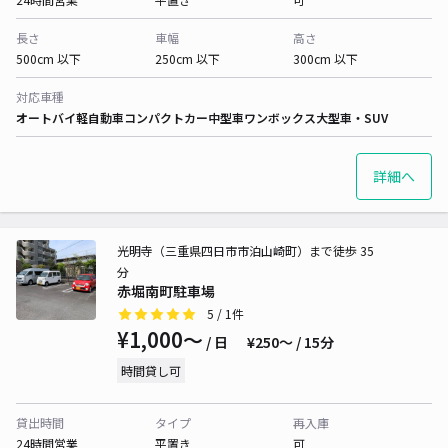
長さ
車幅
高さ
500cm 以下
250cm 以下
300cm 以下
対応車種
オートバイ
軽自動車
コンパクトカー
中型車
ワンボックス
大型車・SUV
詳細へ
光明寺（三重県四日市市泊山崎町）まで徒歩 35
分
赤堀南町駐車場
5
/ 1件
¥1,000〜
/ 日
¥250〜 / 15分
時間貸し可
貸出時間
タイプ
再入庫
24時間営業
平置き
可