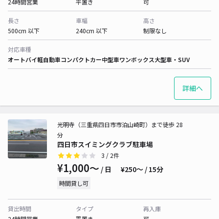
24時間営業
平置き
可
長さ
車幅
高さ
500cm 以下
240cm 以下
制限なし
対応車種
オートバイ
軽自動車
コンパクトカー
中型車
ワンボックス
大型車・SUV
詳細へ
光明寺（三重県四日市市泊山崎町）まで徒歩 28
分
四日市スイミングクラブ駐車場
3
/ 2件
¥1,000〜
/ 日
¥250〜 / 15分
時間貸し可
貸出時間
タイプ
再入庫
24時間営業
平置き
可