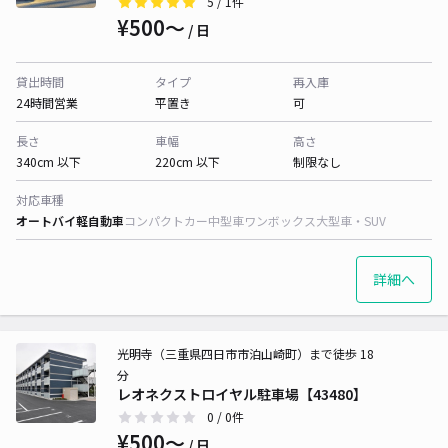
5
/ 1件
¥500〜
/ 日
貸出時間
タイプ
再入庫
24時間営業
平置き
可
長さ
車幅
高さ
340cm 以下
220cm 以下
制限なし
対応車種
オートバイ
軽自動車
コンパクトカー
中型車
ワンボックス
大型車・SUV
詳細へ
光明寺（三重県四日市市泊山崎町）まで徒歩 18
分
レオネクストロイヤル駐車場【43480】
0
/ 0件
¥500〜
/ 日