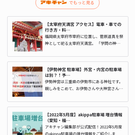
でもっと見る
【太宰府天満宮 アクセス】電車・車での
行き方・料…
福岡県太宰府市宰府に位置し、菅原道真を祭
神として祀る太宰府天満宮。 「学問の神…
【伊勢神宮 駐車場】外宮・内宮の駐車場
は別？！予…
伊勢神宮は三重県の伊勢市にある神社です。
親しみをこめて、お伊勢さんや大神宮さん…
【2022年5月度】akippa駐車場 増台情報
（愛知・福…
アキチャン編集部が公式配信！2022年5月度
のakippa駐車場の増台情報をご紹介しま