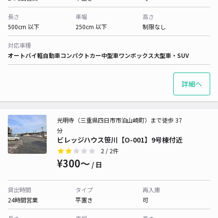
長さ
車幅
高さ
500cm 以下
250cm 以下
制限なし
対応車種
オートバイ
軽自動車
コンパクトカー
中型車
ワンボックス
大型車・SUV
詳細へ
光明寺（三重県四日市市泊山崎町）まで徒歩 37
分
ビレッジハウス笹川【O-001】9号棟付近
2
/ 2件
¥300〜
/ 日
貸出時間
タイプ
再入庫
24時間営業
平置き
可