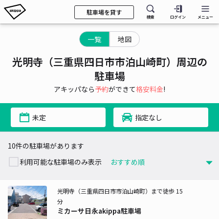
駐車場を貸す
検索
ログイン
メニュー
一覧
地図
光明寺（三重県四日市市泊山崎町）周辺の
駐車場
アキッパなら
予約
ができて
格安料金
!
未定
指定なし
10件の駐車場があります
利用可能な駐車場のみ表示
光明寺（三重県四日市市泊山崎町）まで徒歩 15
分
ミカーサ日永akippa駐車場