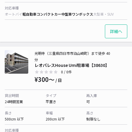
対応車種
オートバイ
軽自動車
コンパクトカー
中型車
ワンボックス
大型車・SUV
詳細へ
光明寺（三重県四日市市泊山崎町）まで徒歩 40
分
レオパレスHouse Umi駐車場【38630】
0
/ 0件
¥300〜
/ 日
貸出時間
タイプ
再入庫
24時間営業
平置き
可
長さ
車幅
高さ
500cm 以下
200cm 以下
制限なし
対応車種