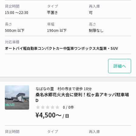
貸出時間
タイプ
再入庫
15:00 〜22:30
平置き
可
長さ
車幅
高さ
500cm 以下
190cm 以下
制限なし
対応車種
オートバイ
軽自動車
コンパクトカー
中型車
ワンボックス
大型車・SUV
詳細へ
なばなの里 村の市まで徒歩 18分
桑名水郷花火大会に便利！松ヶ島アキッパ駐車場
D
0
/ 0件
¥4,500〜
/ 日
貸出時間
タイプ
再入庫