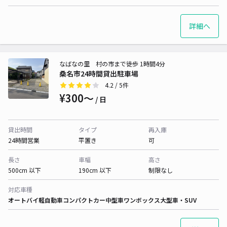
詳細へ
なばなの里 村の市まで徒歩 1時間4分
桑名市24時間貸出駐車場
4.2
/ 5件
¥300〜
/ 日
貸出時間
タイプ
再入庫
24時間営業
平置き
可
長さ
車幅
高さ
500cm 以下
190cm 以下
制限なし
対応車種
オートバイ
軽自動車
コンパクトカー
中型車
ワンボックス
大型車・SUV