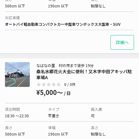
500cm 以下
190cm 以下
制限なし
対応車種
オートバイ
軽自動車
コンパクトカー
中型車
ワンボックス
大型車・SUV
詳細へ
なばなの里 村の市まで徒歩 19分
桑名水郷花火大会に便利！又木字中田アキッパ駐
車場A
0
/ 0件
¥5,000〜
/ 日
貸出時間
タイプ
再入庫
18:30 〜22:30
平置き
可
長さ
車幅
高さ
500cm 以下
190cm 以下
制限なし