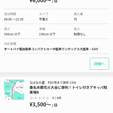
¥6,000〜
/ 日
貸出時間
タイプ
再入庫
08:00 〜22:30
平置き
可
長さ
車幅
高さ
500cm 以下
190cm 以下
制限なし
対応車種
オートバイ
軽自動車
コンパクトカー
中型車
ワンボックス
大型車・SUV
詳細へ
なばなの里 村の市まで徒歩 23分
桑名水郷花火大会に便利！トイレ付きアキッパ駐
車場B
0
/ 0件
¥3,500〜
/ 日