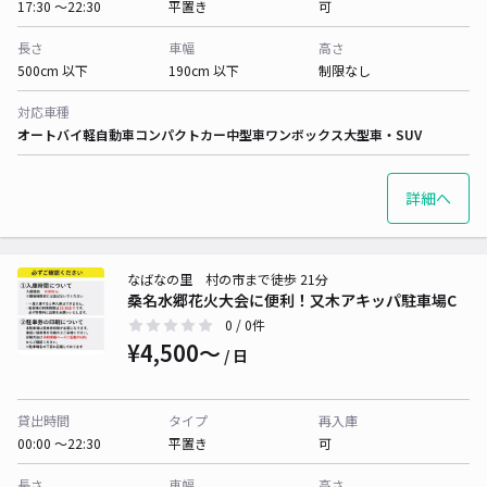
17:30 〜22:30
平置き
可
長さ
車幅
高さ
500cm 以下
190cm 以下
制限なし
対応車種
オートバイ
軽自動車
コンパクトカー
中型車
ワンボックス
大型車・SUV
詳細へ
なばなの里 村の市まで徒歩 21分
桑名水郷花火大会に便利！又木アキッパ駐車場C
0
/ 0件
¥4,500〜
/ 日
貸出時間
タイプ
再入庫
00:00 〜22:30
平置き
可
長さ
車幅
高さ