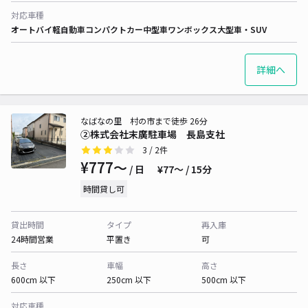
対応車種
オートバイ
軽自動車
コンパクトカー
中型車
ワンボックス
大型車・SUV
詳細へ
なばなの里 村の市まで徒歩 26分
②株式会社末廣駐車場 長島支社
3
/ 2件
¥777〜
/ 日
¥77〜 / 15分
時間貸し可
貸出時間
タイプ
再入庫
24時間営業
平置き
可
長さ
車幅
高さ
600cm 以下
250cm 以下
500cm 以下
対応車種