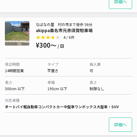
詳細へ
なばなの里 村の市まで徒歩 56分
akippa桑名市元赤須賀駐車場
4
/ 6件
¥300〜
/ 日
貸出時間
タイプ
再入庫
24時間営業
平置き
可
長さ
車幅
高さ
500cm 以下
190cm 以下
制限なし
対応車種
オートバイ
軽自動車
コンパクトカー
中型車
ワンボックス
大型車・SUV
詳細へ