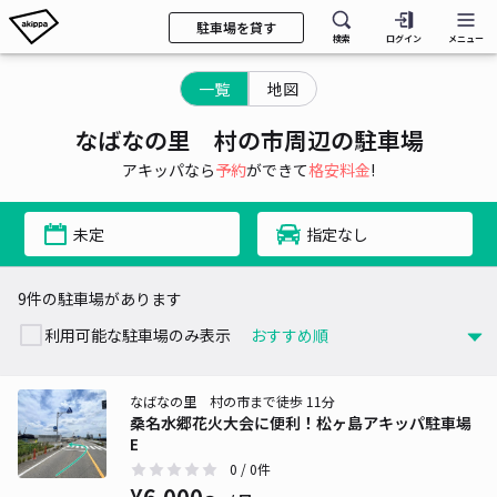
駐車場を貸す
検索
ログイン
メニュー
一覧
地図
なばなの里 村の市周辺の駐車場
アキッパなら
予約
ができて
格安料金
!
未定
指定なし
9件の駐車場があります
利用可能な駐車場のみ表示
なばなの里 村の市まで徒歩 11分
桑名水郷花火大会に便利！松ヶ島アキッパ駐車場
E
0
/ 0件