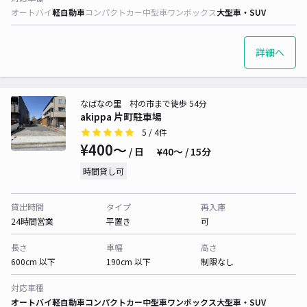
オートバイ
軽自動車
コンパクトカー
中型車
ワンボックス
大型車・SUV
詳細へ
なばなの里 村の市まで徒歩 54分
akippa 片町駐車場
5
/ 4件
¥400〜
/ 日
¥40〜 / 15分
時間貸し可
貸出時間
タイプ
再入庫
24時間営業
平置き
可
長さ
車幅
高さ
600cm 以下
190cm 以下
制限なし
対応車種
オートバイ
軽自動車
コンパクトカー
中型車
ワンボックス
大型車・SUV