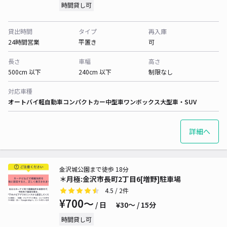
時間貸し可
貸出時間
タイプ
再入庫
24時間営業
平置き
可
長さ
車幅
高さ
500cm 以下
240cm 以下
制限なし
対応車種
オートバイ
軽自動車
コンパクトカー
中型車
ワンボックス
大型車・SUV
詳細へ
金沢城公園まで徒歩 18分
＊月極:金沢市長町2丁目6[増野]駐車場
4.5
/ 2件
¥700〜
/ 日
¥30〜 / 15分
時間貸し可