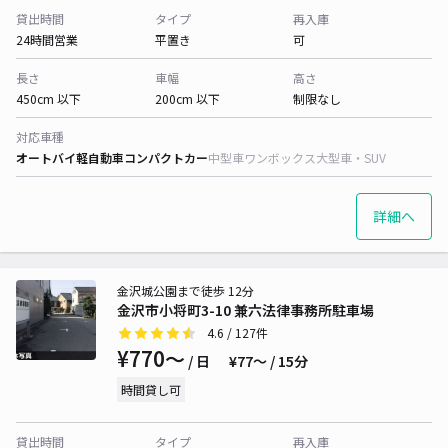
貸出時間
タイプ
再入庫
24時間営業
平置き
可
長さ
車幅
高さ
450cm 以下
200cm 以下
制限なし
対応車種
オートバイ
軽自動車
コンパクトカー
中型車
ワンボックス
大型車・SUV
詳細へ
金沢城公園まで徒歩 12分
金沢市小将町3-10 兼六法律事務所駐車場
4.6
/ 127件
¥770〜
/ 日
¥77〜 / 15分
時間貸し可
貸出時間
タイプ
再入庫