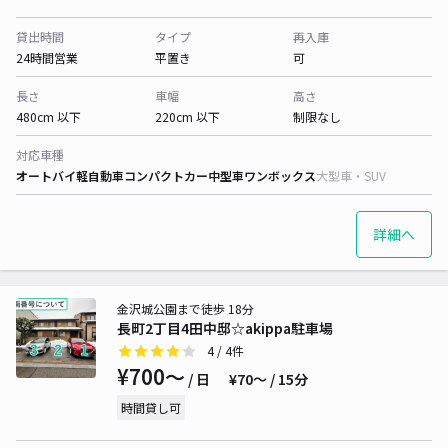
貸出時間
タイプ
再入庫
24時間営業
平置き
可
長さ
車幅
高さ
480cm 以下
220cm 以下
制限なし
対応車種
オートバイ
軽自動車
コンパクトカー
中型車
ワンボックス
大型車・SUV
詳細へ
金沢城公園まで徒歩 18分
長町2丁目4田中邸☆akippa駐車場
4
/ 4件
¥700〜
/ 日
¥70〜 / 15分
時間貸し可