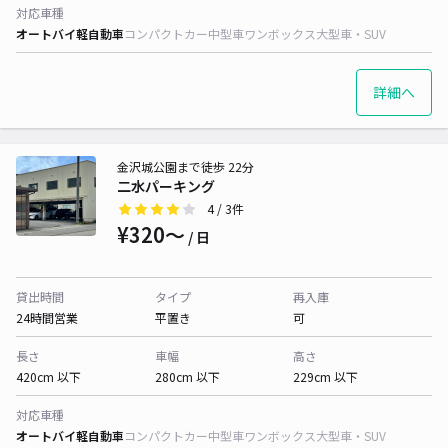
対応車種
オートバイ
軽自動車
コンパクトカー
中型車
ワンボックス
大型車・SUV
詳細へ
金沢城公園まで徒歩 22分
二水パーキング
4
/ 3件
¥320〜
/ 日
貸出時間
タイプ
再入庫
24時間営業
平置き
可
長さ
車幅
高さ
420cm 以下
280cm 以下
229cm 以下
対応車種
オートバイ
軽自動車
コンパクトカー
中型車
ワンボックス
大型車・SUV