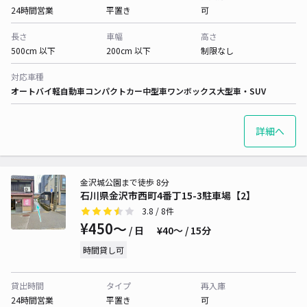
24時間営業
平置き
可
長さ
車幅
高さ
500cm 以下
200cm 以下
制限なし
対応車種
オートバイ
軽自動車
コンパクトカー
中型車
ワンボックス
大型車・SUV
詳細へ
金沢城公園まで徒歩 8分
石川県金沢市西町4番丁15-3駐車場【2】
3.8
/ 8件
¥450〜
/ 日
¥40〜 / 15分
時間貸し可
貸出時間
タイプ
再入庫
24時間営業
平置き
可