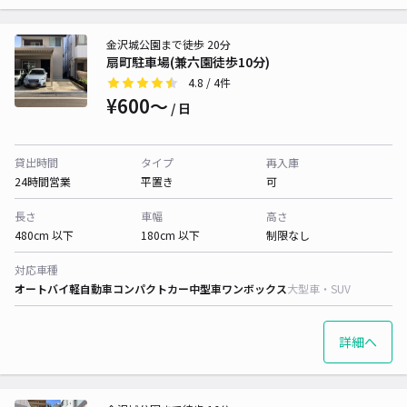
金沢城公園まで徒歩 20分
扇町駐車場(兼六園徒歩10分)
4.8
/ 4件
¥600〜
/ 日
貸出時間
タイプ
再入庫
24時間営業
平置き
可
長さ
車幅
高さ
480cm 以下
180cm 以下
制限なし
対応車種
オートバイ
軽自動車
コンパクトカー
中型車
ワンボックス
大型車・SUV
詳細へ