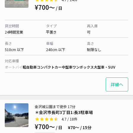
¥700〜
/ 日
貸出時間
タイプ
再入庫
24時間営業
平置き
可
長さ
車幅
高さ
510cm 以下
240cm 以下
制限なし
対応車種
オートバイ
軽自動車
コンパクトカー
中型車
ワンボックス
大型車・SUV
詳細へ
金沢城公園まで徒歩 17分
＊金沢市長町3丁目1:長3駐車場
4.7
/ 18件
¥700〜
/ 日
¥70〜 / 15分