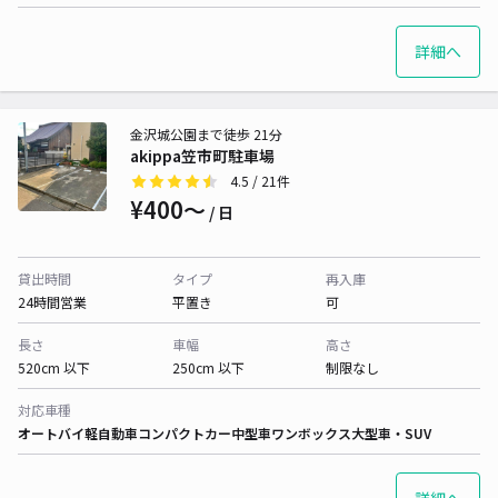
詳細へ
金沢城公園まで徒歩 21分
akippa笠市町駐車場
4.5
/ 21件
¥400〜
/ 日
貸出時間
タイプ
再入庫
24時間営業
平置き
可
長さ
車幅
高さ
520cm 以下
250cm 以下
制限なし
対応車種
オートバイ
軽自動車
コンパクトカー
中型車
ワンボックス
大型車・SUV