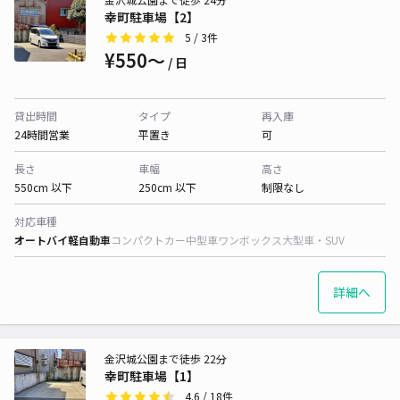
幸町駐車場【2】
5
/ 3件
¥550〜
/ 日
貸出時間
タイプ
再入庫
24時間営業
平置き
可
長さ
車幅
高さ
550cm 以下
250cm 以下
制限なし
対応車種
オートバイ
軽自動車
コンパクトカー
中型車
ワンボックス
大型車・SUV
詳細へ
金沢城公園まで徒歩 22分
幸町駐車場【1】
4.6
/ 18件