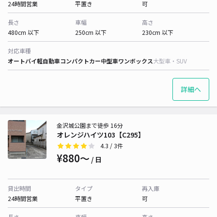
24時間営業
平置き
可
長さ
車幅
高さ
480cm 以下
250cm 以下
230cm 以下
対応車種
オートバイ
軽自動車
コンパクトカー
中型車
ワンボックス
大型車・SUV
詳細へ
金沢城公園まで徒歩 16分
オレンジハイツ103【C295】
4.3
/ 3件
¥880〜
/ 日
貸出時間
タイプ
再入庫
24時間営業
平置き
可
長さ
車幅
高さ