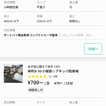
貸出時間
タイプ
再入庫
24時間営業
平置き
可
長さ
車幅
高さ
460cm 以下
230cm 以下
制限なし
対応車種
オートバイ
軽自動車
コンパクトカー
中型車
ワンボックス
大型車・SUV
詳細へ
金沢城公園まで徒歩 24分
幸町8-30 小坂邸☆アキッパ駐車場
5
/ 9件
¥700〜
/ 日
¥70〜 / 15分
時間貸し可
貸出時間
タイプ
再入庫