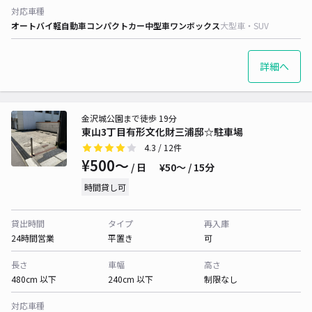
対応車種
オートバイ
軽自動車
コンパクトカー
中型車
ワンボックス
大型車・SUV
詳細へ
金沢城公園まで徒歩 19分
東山3丁目有形文化財三浦邸☆駐車場
4.3
/ 12件
¥500〜
/ 日
¥50〜 / 15分
時間貸し可
貸出時間
タイプ
再入庫
24時間営業
平置き
可
長さ
車幅
高さ
480cm 以下
240cm 以下
制限なし
対応車種