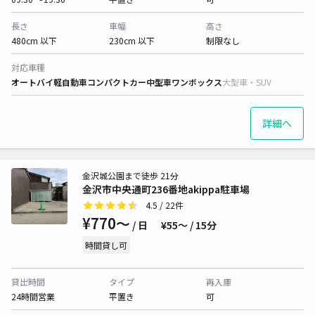
長さ
車幅
高さ
480cm 以下
230cm 以下
制限なし
対応車種
オートバイ
軽自動車
コンパクトカー
中型車
ワンボックス
大型車・SUV
詳細へ
金沢城公園まで徒歩 21分
金沢市中央通町236番地akippa駐車場
4.5
/ 22件
¥770〜
/ 日
¥55〜 / 15分
時間貸し可
貸出時間
タイプ
再入庫
24時間営業
平置き
可