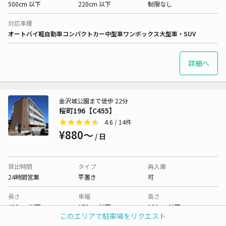
500cm 以下
220cm 以下
制限なし
対応車種
オートバイ
軽自動車
コンパクトカー
中型車
ワンボックス
大型車・SUV
詳細へ
金沢城公園まで徒歩 22分
桜町196【C455】
4.6
/ 14件
¥880〜
/ 日
貸出時間
タイプ
再入庫
24時間営業
平置き
可
長さ
車幅
高さ
420cm 以下
170cm 以下
180cm 以下
このエリアで駐車場をリクエスト
対応車種