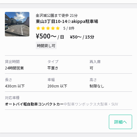
金沢城公園まで徒歩 21分
東山3丁目10-14☆akippa駐車場
5
/ 8件
¥500〜
/ 日
¥50〜 / 15分
時間貸し可
貸出時間
タイプ
再入庫
24時間営業
平置き
可
長さ
車幅
高さ
430cm 以下
200cm 以下
制限なし
対応車種
オートバイ
軽自動車
コンパクトカー
中型車
ワンボックス
大型車・SUV
詳細へ