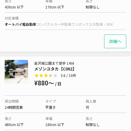
長さ
車幅
高さ
430cm 以下
170cm 以下
制限なし
対応車種
オートバイ
軽自動車
コンパクトカー
中型車
ワンボックス
大型車・SUV
詳細へ
金沢城公園まで徒歩 14分
メゾンユタカ【C062】
3.6
/ 10件
¥880〜
/ 日
貸出時間
タイプ
再入庫
24時間営業
平置き
可
長さ
車幅
高さ
480cm 以下
180cm 以下
制限なし