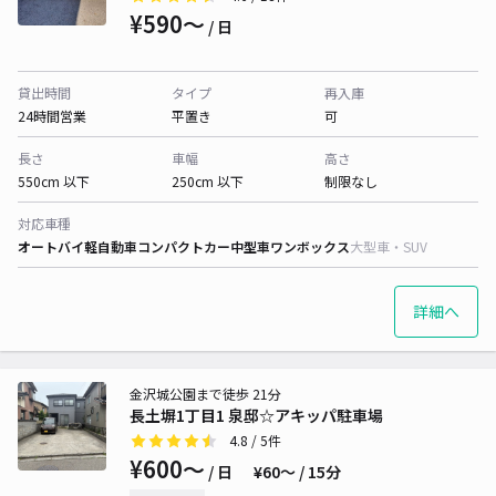
¥590〜
/ 日
貸出時間
タイプ
再入庫
24時間営業
平置き
可
長さ
車幅
高さ
550cm 以下
250cm 以下
制限なし
対応車種
オートバイ
軽自動車
コンパクトカー
中型車
ワンボックス
大型車・SUV
詳細へ
金沢城公園まで徒歩 21分
長土塀1丁目1 泉邸☆アキッパ駐車場
4.8
/ 5件
¥600〜
/ 日
¥60〜 / 15分