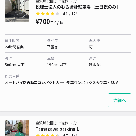
金沢城公園まで徒歩 16分
税理士法人のむら会計駐車場【土日祝のみ】
4.1
/ 12件
¥700〜
/ 日
貸出時間
タイプ
再入庫
24時間営業
平置き
可
長さ
車幅
高さ
500cm 以下
190cm 以下
制限なし
対応車種
オートバイ
軽自動車
コンパクトカー
中型車
ワンボックス
大型車・SUV
詳細へ
金沢城公園まで徒歩 16分
Tamagawa parking 1
4.7
/ 14件