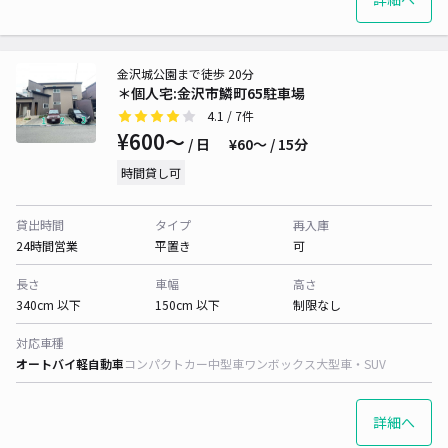
金沢城公園まで徒歩 20分
＊個人宅:金沢市鱗町65駐車場
4.1
/ 7件
¥600〜
/ 日
¥60〜 / 15分
時間貸し可
貸出時間
タイプ
再入庫
24時間営業
平置き
可
長さ
車幅
高さ
340cm 以下
150cm 以下
制限なし
対応車種
オートバイ
軽自動車
コンパクトカー
中型車
ワンボックス
大型車・SUV
詳細へ