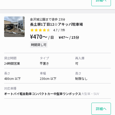
詳細へ
金沢城公園まで徒歩 23分
長土塀1丁目12☆アキッパ駐車場
4.7
/ 7件
¥470〜
/ 日
¥47〜 / 15分
時間貸し可
貸出時間
タイプ
再入庫
24時間営業
平置き
可
長さ
車幅
高さ
480cm 以下
230cm 以下
制限なし
対応車種
オートバイ
軽自動車
コンパクトカー
中型車
ワンボックス
大型車・SUV
詳細へ