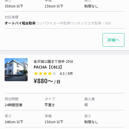
350cm 以下
150cm 以下
制限なし
対応車種
オートバイ
軽自動車
コンパクトカー
中型車
ワンボックス
大型車・SUV
詳細へ
金沢城公園まで徒歩 20分
PACHA【C612】
4.3
/ 8件
¥880〜
/ 日
貸出時間
タイプ
再入庫
24時間営業
平置き
可
長さ
車幅
高さ
340cm 以下
150cm 以下
制限なし