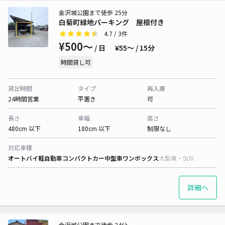
金沢城公園まで徒歩 25分
白菊町緑地パーキング 屋根付き
4.7
/ 3件
¥500〜
/ 日
¥55〜 / 15分
時間貸し可
貸出時間
タイプ
再入庫
24時間営業
平置き
可
長さ
車幅
高さ
480cm 以下
180cm 以下
制限なし
対応車種
オートバイ
軽自動車
コンパクトカー
中型車
ワンボックス
大型車・SUV
詳細へ
金沢城公園まで徒歩 24分