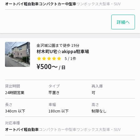
オートバイ
軽自動車
コンパクトカー
中型車
ワンボックス
大型車・SUV
詳細へ
金沢城公園まで徒歩 19分
材木町U宅☆akippa駐車場
5
/ 1件
¥500〜
/ 日
貸出時間
タイプ
再入庫
24時間営業
平置き
可
長さ
車幅
高さ
340cm 以下
180cm 以下
制限なし
対応車種
オートバイ
軽自動車
コンパクトカー
中型車
ワンボックス
大型車・SUV