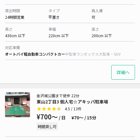
貸出時間
タイプ
再入庫
24時間営業
平置き
可
長さ
車幅
高さ
430cm 以下
220cm 以下
200cm 以下
対応車種
オートバイ
軽自動車
コンパクトカー
中型車
ワンボックス
大型車・SUV
詳細へ
金沢城公園まで徒歩 22分
東山2丁目3 個人宅☆アキッパ駐車場
4.5
/ 13件
¥700〜
/ 日
¥70〜 / 15分
時間貸し可