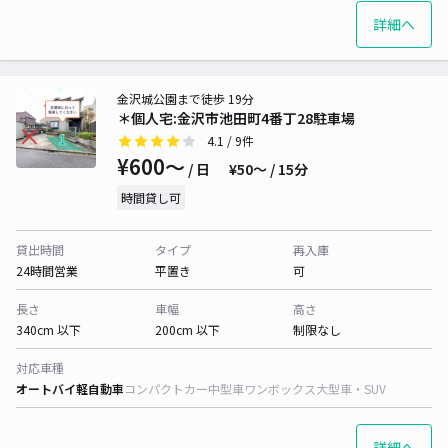
詳細へ
金沢城公園まで徒歩 19分
＊個人宅:金沢市池田町4番丁28駐車場
4.1
/ 9件
¥600〜
/ 日
¥50〜 / 15分
時間貸し可
貸出時間
タイプ
再入庫
24時間営業
平置き
可
長さ
車幅
高さ
340cm 以下
200cm 以下
制限なし
対応車種
オートバイ
軽自動車
コンパクトカー
中型車
ワンボックス
大型車・SUV
詳細へ