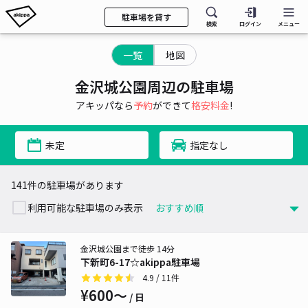
駐車場を貸す
検索
ログイン
メニュー
一覧
地図
金沢城公園周辺の駐車場
アキッパなら
予約
ができて
格安料金
!
未定
指定なし
141件の駐車場があります
利用可能な駐車場のみ表示
金沢城公園まで徒歩 14分
下新町6-17☆akippa駐車場
4.9
/ 11件
¥600〜
/ 日