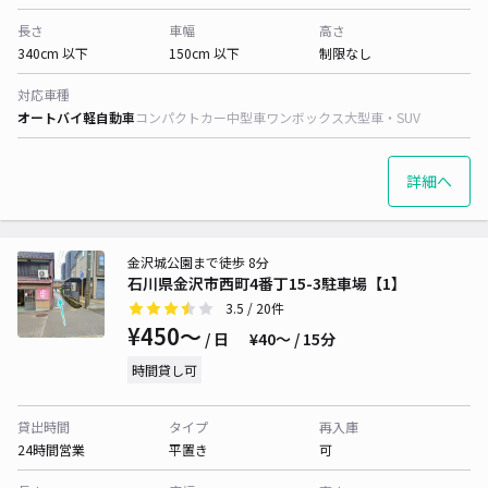
長さ
車幅
高さ
340cm 以下
150cm 以下
制限なし
対応車種
オートバイ
軽自動車
コンパクトカー
中型車
ワンボックス
大型車・SUV
詳細へ
金沢城公園まで徒歩 8分
石川県金沢市西町4番丁15-3駐車場【1】
3.5
/ 20件
¥450〜
/ 日
¥40〜 / 15分
時間貸し可
貸出時間
タイプ
再入庫
24時間営業
平置き
可