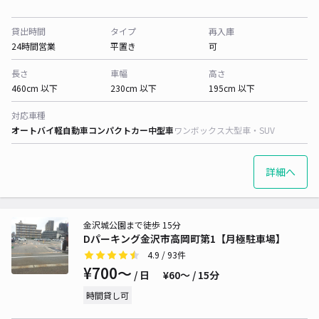
貸出時間
タイプ
再入庫
24時間営業
平置き
可
長さ
車幅
高さ
460cm 以下
230cm 以下
195cm 以下
対応車種
オートバイ
軽自動車
コンパクトカー
中型車
ワンボックス
大型車・SUV
詳細へ
金沢城公園まで徒歩 15分
Dパーキング金沢市高岡町第1【月極駐車場】
4.9
/ 93件
¥700〜
/ 日
¥60〜 / 15分
時間貸し可