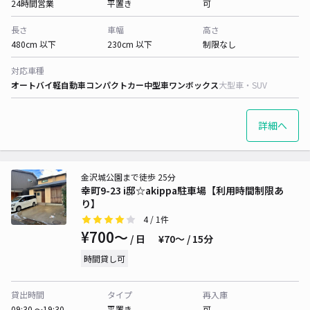
24時間営業
平置き
可
長さ
車幅
高さ
480cm 以下
230cm 以下
制限なし
対応車種
オートバイ
軽自動車
コンパクトカー
中型車
ワンボックス
大型車・SUV
詳細へ
金沢城公園まで徒歩 25分
幸町9-23 i邸☆akippa駐車場【利用時間制限あ
り】
4
/ 1件
¥700〜
/ 日
¥70〜 / 15分
時間貸し可
貸出時間
タイプ
再入庫
09:30 〜19:30
平置き
可