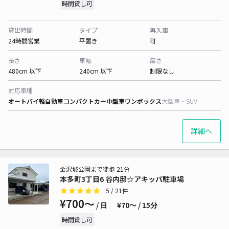
時間貸し可
貸出時間
タイプ
再入庫
24時間営業
平置き
可
長さ
車幅
高さ
480cm 以下
240cm 以下
制限なし
対応車種
オートバイ
軽自動車
コンパクトカー
中型車
ワンボックス
大型車・SUV
詳細へ
金沢城公園まで徒歩 21分
本多町3丁目6 谷内邸☆アキッパ駐車場
5
/ 21件
¥700〜
/ 日
¥70〜 / 15分
時間貸し可