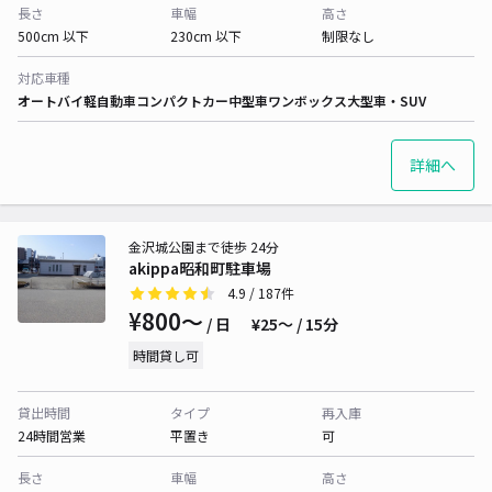
長さ
車幅
高さ
500cm 以下
230cm 以下
制限なし
対応車種
オートバイ
軽自動車
コンパクトカー
中型車
ワンボックス
大型車・SUV
詳細へ
金沢城公園まで徒歩 24分
akippa昭和町駐車場
4.9
/ 187件
¥800〜
/ 日
¥25〜 / 15分
時間貸し可
貸出時間
タイプ
再入庫
24時間営業
平置き
可
長さ
車幅
高さ