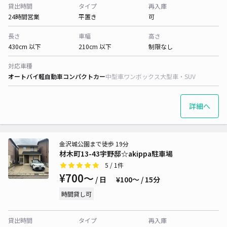
貸出時間
タイプ
再入庫
24時間営業
平置き
可
長さ
車幅
高さ
430cm 以下
210cm 以下
制限なし
対応車種
オートバイ
軽自動車
コンパクトカー
中型車
ワンボックス
大型車・SUV
詳細へ
金沢城公園まで徒歩 19分
材木町13-43宇野邸☆akippa駐車場
5
/ 1件
¥700〜
/ 日
¥100〜 / 15分
時間貸し可
貸出時間
タイプ
再入庫