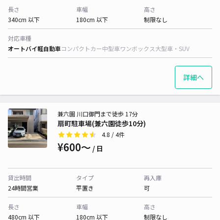
長さ
車幅
高さ
340cm 以下
180cm 以下
制限なし
対応車種
オートバイ
軽自動車
コンパクトカー
中型車
ワンボックス
大型車・SUV
詳細へ
兼六園 川口御門まで徒歩 17分
扇町駐車場(兼六園徒歩10分)
4.8
/ 4件
¥600〜
/ 日
貸出時間
タイプ
再入庫
24時間営業
平置き
可
長さ
車幅
高さ
480cm 以下
180cm 以下
制限なし