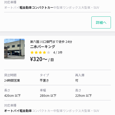
対応車種
オートバイ
軽自動車
コンパクトカー
中型車
ワンボックス
大型車・SUV
詳細へ
兼六園 川口御門まで徒歩 24分
二水パーキング
4
/ 3件
¥320〜
/ 日
貸出時間
タイプ
再入庫
24時間営業
平置き
可
長さ
車幅
高さ
420cm 以下
280cm 以下
229cm 以下
対応車種
オートバイ
軽自動車
コンパクトカー
中型車
ワンボックス
大型車・SUV