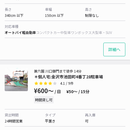
長さ
車幅
高さ
340cm 以下
150cm 以下
制限なし
対応車種
オートバイ
軽自動車
コンパクトカー
中型車
ワンボックス
大型車・SUV
詳細へ
兼六園 川口御門まで徒歩 14分
＊個人宅:金沢市池田町4番丁28駐車場
4.1
/ 9件
¥600〜
/ 日
¥50〜 / 15分
時間貸し可
貸出時間
タイプ
再入庫
24時間営業
平置き
可