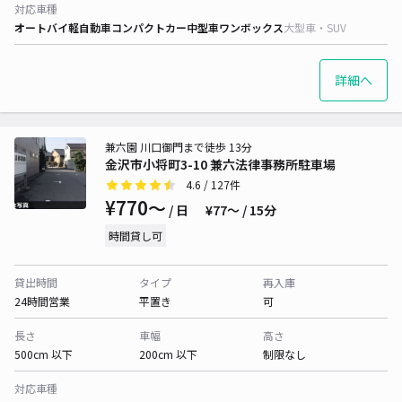
対応車種
オートバイ
軽自動車
コンパクトカー
中型車
ワンボックス
大型車・SUV
詳細へ
兼六園 川口御門まで徒歩 13分
金沢市小将町3-10 兼六法律事務所駐車場
4.6
/ 127件
¥770〜
/ 日
¥77〜 / 15分
時間貸し可
貸出時間
タイプ
再入庫
24時間営業
平置き
可
長さ
車幅
高さ
500cm 以下
200cm 以下
制限なし
対応車種