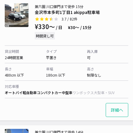
兼六園 川口御門まで徒歩 15分
金沢市本多町1丁目1 akippa駐車場
3.7
/ 82件
¥330〜
/ 日
¥30〜 / 15分
時間貸し可
貸出時間
タイプ
再入庫
24時間営業
平置き
可
長さ
車幅
高さ
480cm 以下
180cm 以下
制限なし
対応車種
オートバイ
軽自動車
コンパクトカー
中型車
ワンボックス
大型車・SUV
詳細へ
兼六園 川口御門まで徒歩 14分