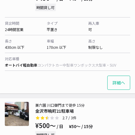
時間貸し可
貸出時間
タイプ
再入庫
24時間営業
平置き
可
長さ
車幅
高さ
430cm 以下
170cm 以下
制限なし
対応車種
オートバイ
軽自動車
コンパクトカー
中型車
ワンボックス
大型車・SUV
詳細へ
兼六園 川口御門まで徒歩 15分
金沢市暁町21駐車場
2.7
/ 3件
¥500〜
/ 日
¥50〜 / 15分
時間貸し可