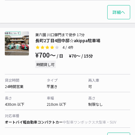
詳細へ
兼六園 川口御門まで徒歩 17分
長町2丁目4田中邸☆akippa駐車場
4
/ 4件
¥700〜
/ 日
¥70〜 / 15分
時間貸し可
貸出時間
タイプ
再入庫
24時間営業
平置き
可
長さ
車幅
高さ
430cm 以下
210cm 以下
制限なし
対応車種
オートバイ
軽自動車
コンパクトカー
中型車
ワンボックス
大型車・SUV