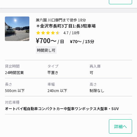
兼六園 川口御門まで徒歩 18分
＊金沢市長町3丁目1:長3駐車場
4.7
/ 18件
¥700〜
/ 日
¥70〜 / 15分
時間貸し可
貸出時間
タイプ
再入庫
24時間営業
平置き
可
長さ
車幅
高さ
500cm 以下
240cm 以下
制限なし
対応車種
オートバイ
軽自動車
コンパクトカー
中型車
ワンボックス
大型車・SUV
詳細へ