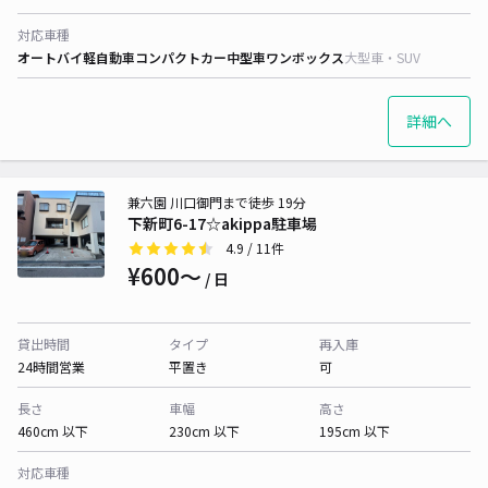
対応車種
オートバイ
軽自動車
コンパクトカー
中型車
ワンボックス
大型車・SUV
詳細へ
兼六園 川口御門まで徒歩 19分
下新町6-17☆akippa駐車場
4.9
/ 11件
¥600〜
/ 日
貸出時間
タイプ
再入庫
24時間営業
平置き
可
長さ
車幅
高さ
460cm 以下
230cm 以下
195cm 以下
対応車種