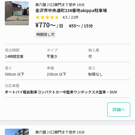
兼六園 川口御門まで徒歩 16分
金沢市中央通町236番地akippa駐車場
4.5
/ 22件
¥770〜
/ 日
¥55〜 / 15分
時間貸し可
貸出時間
タイプ
再入庫
24時間営業
平置き
可
長さ
車幅
高さ
500cm 以下
230cm 以下
制限なし
対応車種
オートバイ
軽自動車
コンパクトカー
中型車
ワンボックス
大型車・SUV
詳細へ
兼六園 川口御門まで徒歩 16分