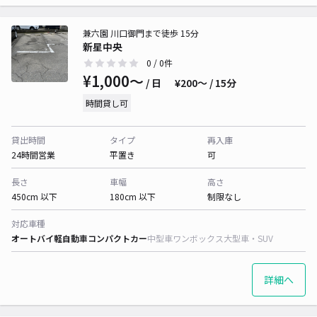
兼六園 川口御門まで徒歩 15分
新星中央
0
/ 0件
¥1,000〜
/ 日
¥200〜 / 15分
時間貸し可
貸出時間
タイプ
再入庫
24時間営業
平置き
可
長さ
車幅
高さ
450cm 以下
180cm 以下
制限なし
対応車種
オートバイ
軽自動車
コンパクトカー
中型車
ワンボックス
大型車・SUV
詳細へ