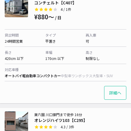
コンチェルト【C407】
4
/ 1件
¥880〜
/ 日
貸出時間
タイプ
再入庫
24時間営業
平置き
可
長さ
車幅
高さ
420cm 以下
170cm 以下
制限なし
対応車種
オートバイ
軽自動車
コンパクトカー
中型車
ワンボックス
大型車・SUV
詳細へ
兼六園 川口御門まで徒歩 16分
オレンジハイツ103【C295】
4.3
/ 3件