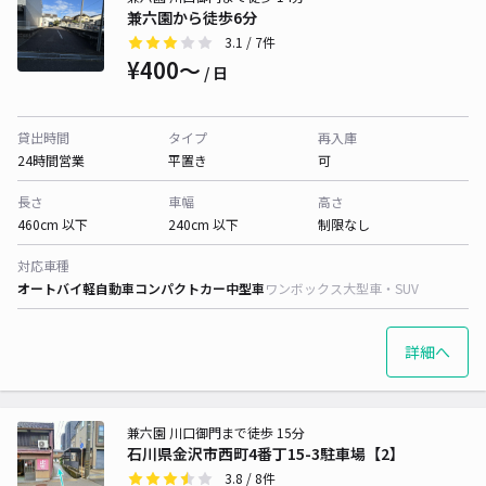
兼六園から徒歩6分
3.1
/ 7件
¥400〜
/ 日
貸出時間
タイプ
再入庫
24時間営業
平置き
可
長さ
車幅
高さ
460cm 以下
240cm 以下
制限なし
対応車種
オートバイ
軽自動車
コンパクトカー
中型車
ワンボックス
大型車・SUV
詳細へ
兼六園 川口御門まで徒歩 15分
石川県金沢市西町4番丁15-3駐車場【2】
3.8
/ 8件