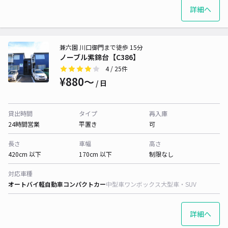
詳細へ
兼六園 川口御門まで徒歩 15分
ノーブル紫錦台【C386】
4
/ 25件
¥880〜
/ 日
貸出時間
タイプ
再入庫
24時間営業
平置き
可
長さ
車幅
高さ
420cm 以下
170cm 以下
制限なし
対応車種
オートバイ
軽自動車
コンパクトカー
中型車
ワンボックス
大型車・SUV
詳細へ