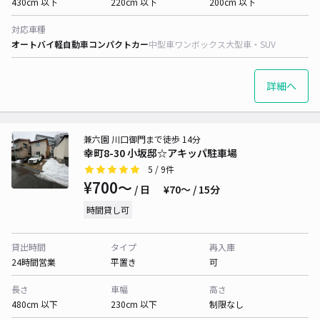
430cm 以下
220cm 以下
200cm 以下
対応車種
オートバイ
軽自動車
コンパクトカー
中型車
ワンボックス
大型車・SUV
詳細へ
兼六園 川口御門まで徒歩 14分
幸町8-30 小坂邸☆アキッパ駐車場
5
/ 9件
¥700〜
/ 日
¥70〜 / 15分
時間貸し可
貸出時間
タイプ
再入庫
24時間営業
平置き
可
長さ
車幅
高さ
480cm 以下
230cm 以下
制限なし