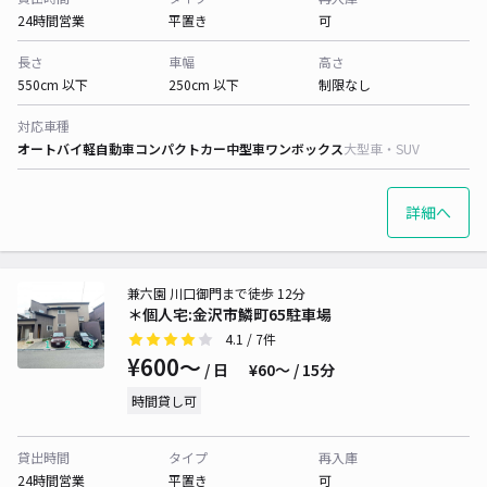
24時間営業
平置き
可
長さ
車幅
高さ
550cm 以下
250cm 以下
制限なし
対応車種
オートバイ
軽自動車
コンパクトカー
中型車
ワンボックス
大型車・SUV
詳細へ
兼六園 川口御門まで徒歩 12分
＊個人宅:金沢市鱗町65駐車場
4.1
/ 7件
¥600〜
/ 日
¥60〜 / 15分
時間貸し可
貸出時間
タイプ
再入庫
24時間営業
平置き
可