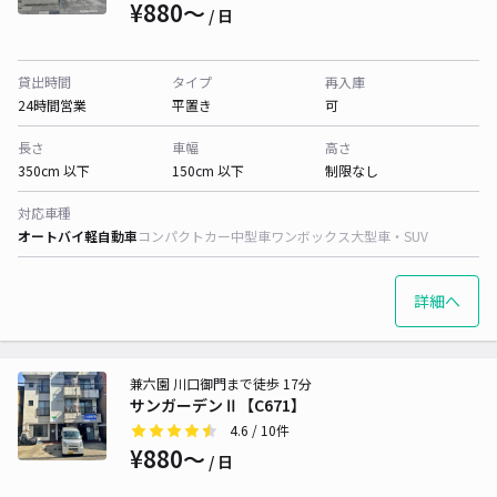
¥880〜
/ 日
貸出時間
タイプ
再入庫
24時間営業
平置き
可
長さ
車幅
高さ
350cm 以下
150cm 以下
制限なし
対応車種
オートバイ
軽自動車
コンパクトカー
中型車
ワンボックス
大型車・SUV
詳細へ
兼六園 川口御門まで徒歩 17分
サンガーデンⅡ【C671】
4.6
/ 10件
¥880〜
/ 日