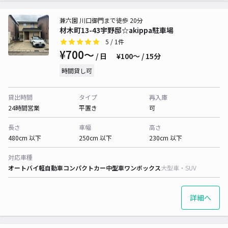
兼六園 川口御門まで徒歩 20分
材木町13-43宇野邸☆akippa駐車場
5
/ 1件
¥700〜
/ 日
¥100〜 / 15分
時間貸し可
貸出時間
タイプ
再入庫
24時間営業
平置き
可
長さ
車幅
高さ
480cm 以下
250cm 以下
230cm 以下
対応車種
オートバイ
軽自動車
コンパクトカー
中型車
ワンボックス
大型車・SUV
詳細へ