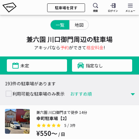
駐車場を貸す
検索
ログイン
メニュー
一覧
地図
兼六園 川口御門周辺の駐車場
アキッパなら
予約
ができて
格安料金
!
未定
指定なし
193件の駐車場があります
利用可能な駐車場のみ表示
兼六園 川口御門まで徒歩 14分
幸町駐車場【2】
5
/ 3件
¥550〜
/ 日