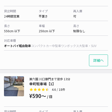
貸出時間
タイプ
再入庫
24時間営業
平置き
可
長さ
車幅
高さ
550cm 以下
250cm 以下
制限なし
対応車種
オートバイ
軽自動車
コンパクトカー
中型車
ワンボックス
大型車・SUV
詳細へ
兼六園 川口御門まで徒歩 13分
幸町駐車場【1】
4.6
/ 18件
¥590〜
/ 日
貸出時間
タイプ
再入庫