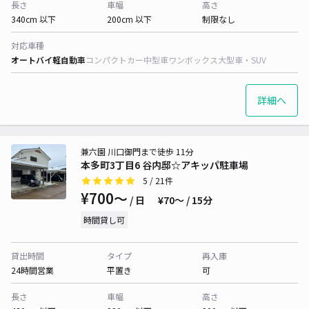
長さ
車幅
高さ
340cm 以下
200cm 以下
制限なし
対応車種
オートバイ
軽自動車
コンパクトカー
中型車
ワンボックス
大型車・SUV
詳細へ
兼六園 川口御門まで徒歩 11分
本多町3丁目6 谷内邸☆アキッパ駐車場
5
/ 21件
¥700〜
/ 日
¥70〜 / 15分
時間貸し可
貸出時間
タイプ
再入庫
24時間営業
平置き
可
長さ
車幅
高さ