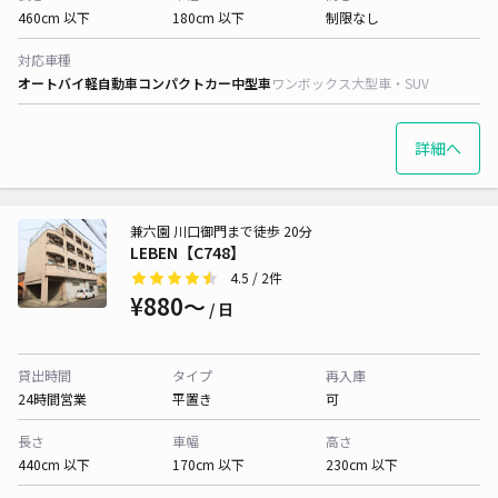
460cm 以下
180cm 以下
制限なし
対応車種
オートバイ
軽自動車
コンパクトカー
中型車
ワンボックス
大型車・SUV
詳細へ
兼六園 川口御門まで徒歩 20分
LEBEN【C748】
4.5
/ 2件
¥880〜
/ 日
貸出時間
タイプ
再入庫
24時間営業
平置き
可
長さ
車幅
高さ
440cm 以下
170cm 以下
230cm 以下