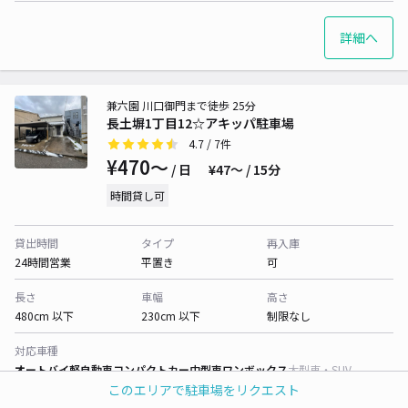
詳細へ
兼六園 川口御門まで徒歩 25分
長土塀1丁目12☆アキッパ駐車場
4.7
/ 7件
¥470〜
/ 日
¥47〜 / 15分
時間貸し可
貸出時間
タイプ
再入庫
24時間営業
平置き
可
長さ
車幅
高さ
480cm 以下
230cm 以下
制限なし
対応車種
オートバイ
軽自動車
コンパクトカー
中型車
ワンボックス
大型車・SUV
このエリアで駐車場をリクエスト