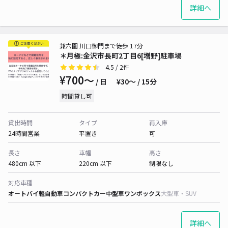
詳細へ
兼六園 川口御門まで徒歩 17分
＊月極:金沢市長町2丁目6[増野]駐車場
4.5
/ 2件
¥700〜
/ 日
¥30〜 / 15分
時間貸し可
貸出時間
タイプ
再入庫
24時間営業
平置き
可
長さ
車幅
高さ
480cm 以下
220cm 以下
制限なし
対応車種
オートバイ
軽自動車
コンパクトカー
中型車
ワンボックス
大型車・SUV
詳細へ