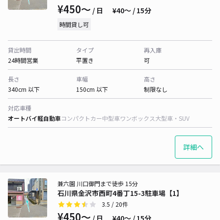
¥450〜
/ 日
¥40〜 / 15分
時間貸し可
貸出時間
タイプ
再入庫
24時間営業
平置き
可
長さ
車幅
高さ
340cm 以下
150cm 以下
制限なし
対応車種
オートバイ
軽自動車
コンパクトカー
中型車
ワンボックス
大型車・SUV
詳細へ
兼六園 川口御門まで徒歩 15分
石川県金沢市西町4番丁15-3駐車場【1】
3.5
/ 20件
¥450〜
/ 日
¥40〜 / 15分