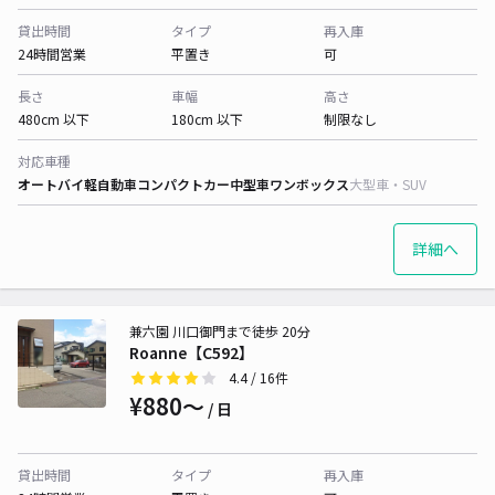
貸出時間
タイプ
再入庫
24時間営業
平置き
可
長さ
車幅
高さ
480cm 以下
180cm 以下
制限なし
対応車種
オートバイ
軽自動車
コンパクトカー
中型車
ワンボックス
大型車・SUV
詳細へ
兼六園 川口御門まで徒歩 20分
Roanne【C592】
4.4
/ 16件
¥880〜
/ 日
貸出時間
タイプ
再入庫