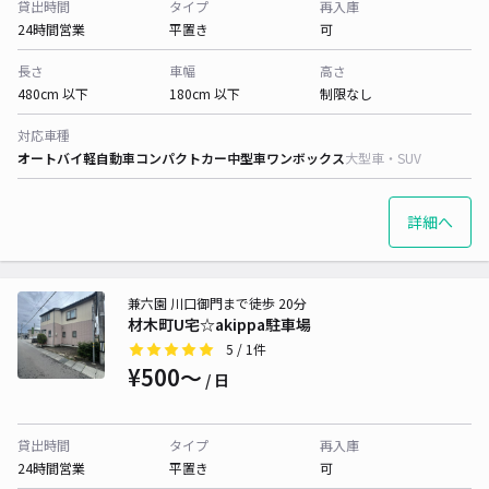
貸出時間
タイプ
再入庫
24時間営業
平置き
可
長さ
車幅
高さ
480cm 以下
180cm 以下
制限なし
対応車種
オートバイ
軽自動車
コンパクトカー
中型車
ワンボックス
大型車・SUV
詳細へ
兼六園 川口御門まで徒歩 20分
材木町U宅☆akippa駐車場
5
/ 1件
¥500〜
/ 日
貸出時間
タイプ
再入庫
24時間営業
平置き
可