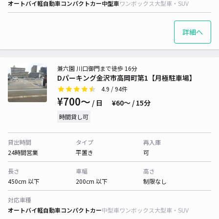
オートバイ
軽自動車
コンパクトカー
中型車
ワンボックス
大型車・SUV
詳細へ
兼六園 川口御門まで徒歩 16分
Dパーキング金沢市高岡町第1【月極駐車場】
4.9
/ 94件
¥700〜
/ 日
¥60〜 / 15分
時間貸し可
貸出時間
タイプ
再入庫
24時間営業
平置き
可
長さ
車幅
高さ
450cm 以下
200cm 以下
制限なし
対応車種
オートバイ
軽自動車
コンパクトカー
中型車
ワンボックス
大型車・SUV