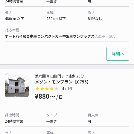
24時間営業
平置き
可
長さ
車幅
高さ
480cm 以下
230cm 以下
制限なし
対応車種
オートバイ
軽自動車
コンパクトカー
中型車
ワンボックス
大型車・SUV
詳細へ
兼六園 川口御門まで徒歩 20分
メゾン・モンブラン【C755】
4
/ 1件
¥880〜
/ 日
貸出時間
タイプ
再入庫
24時間営業
平置き
可
長さ
車幅
高さ