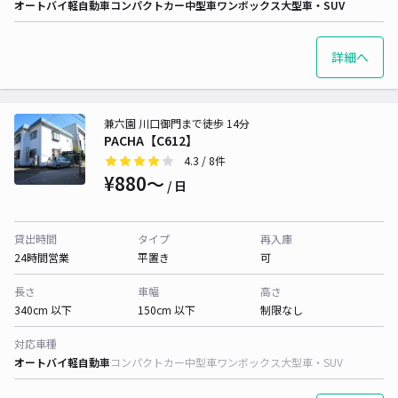
オートバイ
軽自動車
コンパクトカー
中型車
ワンボックス
大型車・SUV
詳細へ
兼六園 川口御門まで徒歩 14分
PACHA【C612】
4.3
/ 8件
¥880〜
/ 日
貸出時間
タイプ
再入庫
24時間営業
平置き
可
長さ
車幅
高さ
340cm 以下
150cm 以下
制限なし
対応車種
オートバイ
軽自動車
コンパクトカー
中型車
ワンボックス
大型車・SUV