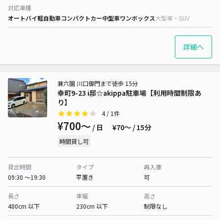
対応車種
オートバイ
軽自動車
コンパクトカー
中型車
ワンボックス
大型車・SUV
詳細へ
兼六園 川口御門まで徒歩 15分
幸町9-23 i邸☆akippa駐車場【利用時間制限あ
り】
4
/ 1件
¥700〜
/ 日
¥70〜 / 15分
時間貸し可
貸出時間
タイプ
再入庫
09:30 〜19:30
平置き
可
長さ
車幅
高さ
480cm 以下
230cm 以下
制限なし