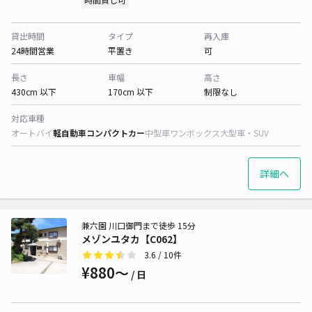
貸出時間
タイプ
再入庫
24時間営業
平置き
可
長さ
車幅
高さ
430cm 以下
170cm 以下
制限なし
対応車種
オートバイ
軽自動車
コンパクトカー
中型車
ワンボックス
大型車・SUV
詳細へ
兼六園 川口御門まで徒歩 15分
メゾンユタカ【C062】
3.6
/ 10件
¥880〜
/ 日