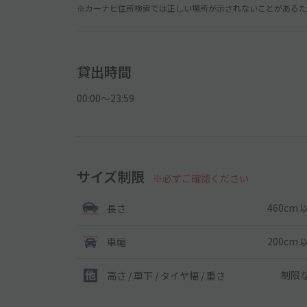
※カーナビ住所検索では正しい場所が示されないことがあるため
貸出時間
00:00〜23:59
サイズ制限
※必ずご確認ください
460cm 
長さ
200cm 
車幅
制限
高さ / 車下 / タイヤ幅 /
重さ