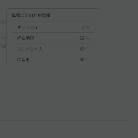
車種ごとの利用実績
オートバイ
2
件
4.3
軽自動車
62
件
4.6
コンパクトカー
53
件
中型車
80
件