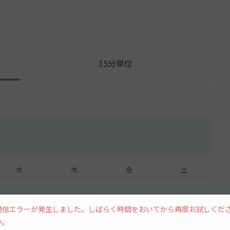
15分単位
水
木
金
土
通信エラーが発生しました。しばらく時間をおいてから再度お試しくだ
い。
12
13
14
15