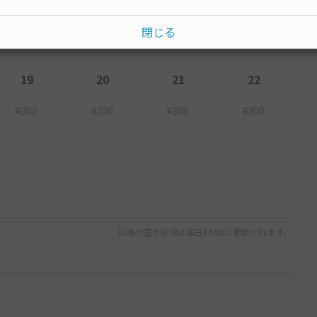
閉じる
¥300
¥300
¥300
¥300
19
20
21
22
¥300
¥300
¥300
¥300
以降の空き状況は毎日24:00に更新されます。