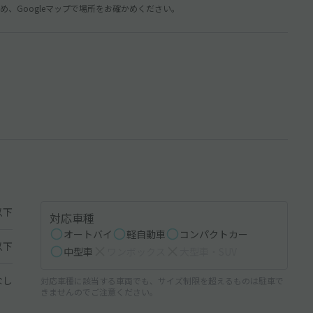
、Googleマップで場所をお確かめください。
以下
対応車種
オートバイ
軽自動車
コンパクトカー
以下
中型車
ワンボックス
大型車・SUV
なし
対応車種に該当する車両でも、サイズ制限を超えるものは駐車で
きませんのでご注意ください。