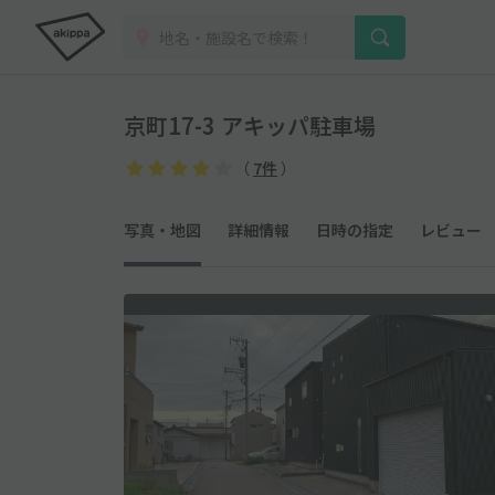
京町17-3 アキッパ駐車場
（
7件
）
写真・地図
詳細情報
日時の指定
レビュー