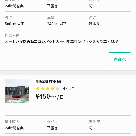
24時間営業
平置き
可
長さ
車幅
高さ
500cm 以下
240cm 以下
制限なし
対応車種
オートバイ
軽自動車
コンパクトカー
中型車
ワンボックス
大型車・SUV
詳細へ
御経塚駐車場
4
/ 2件
¥450〜
/ 日
貸出時間
タイプ
再入庫
24時間営業
平置き
可