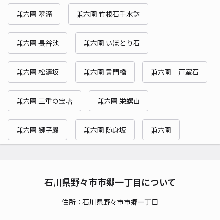
兼六園 翠滝
兼六園 竹根石手水鉢
兼六園 長谷池
兼六園 いぼとり石
兼六園 松濤坂
兼六園 黄門橋
兼六園 戸室石
兼六園 三重の宝塔
兼六園 栄螺山
兼六園 獅子巖
兼六園 随身坂
兼六園
石川県野々市市郷一丁目について
住所：石川県野々市市郷一丁目