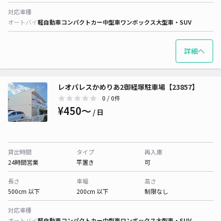
対応車種
オートバイ
軽自動車
コンパクトカー
中型車
ワンボックス
大型車・SUV
詳細へ
レオパレスかめりあ2御経塚駐車場【23857】
0
/ 0件
¥450〜
/ 日
貸出時間
タイプ
再入庫
24時間営業
平置き
可
長さ
車幅
高さ
500cm 以下
200cm 以下
制限なし
対応車種
オートバイ
軽自動車
コンパクトカー
中型車
ワンボックス
大型車・SUV