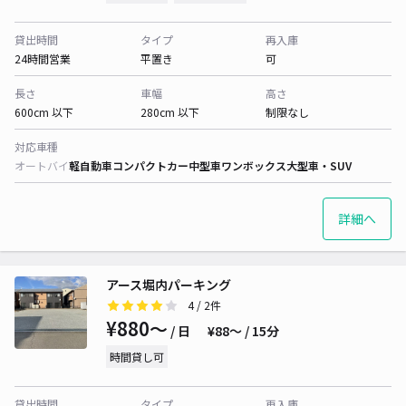
貸出時間
タイプ
再入庫
24時間営業
平置き
可
長さ
車幅
高さ
600cm 以下
280cm 以下
制限なし
対応車種
オートバイ
軽自動車
コンパクトカー
中型車
ワンボックス
大型車・SUV
詳細へ
アース堀内パーキング
4
/ 2件
¥880〜
/ 日
¥88〜 / 15分
時間貸し可
貸出時間
タイプ
再入庫