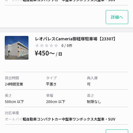
詳細へ
レオパレスCameria御経塚駐車場【23307】
0
/ 0件
¥450〜
/ 日
貸出時間
タイプ
再入庫
24時間営業
平置き
可
長さ
車幅
高さ
500cm 以下
200cm 以下
制限なし
対応車種
オートバイ
軽自動車
コンパクトカー
中型車
ワンボックス
大型車・SUV