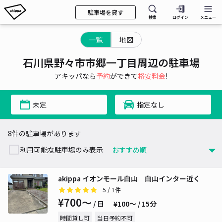
駐車場を貸す
検索
ログイン
メニュー
一覧
地図
石川県野々市市郷一丁目周辺の駐車場
アキッパなら
予約
ができて
格安料金
!
未定
指定なし
8件の駐車場があります
利用可能な駐車場のみ表示
akippa イオンモール白山 白山インター近く
5
/ 1件
¥700〜
/ 日
¥100〜 / 15分
時間貸し可
当日予約不可