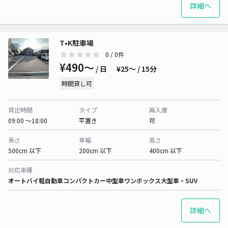
詳細へ
T•K駐車場
0
/ 0件
¥490〜
/ 日
¥25〜 / 15分
時間貸し可
貸出時間
タイプ
再入庫
09:00 〜18:00
平置き
可
長さ
車幅
高さ
500cm 以下
200cm 以下
400cm 以下
対応車種
オートバイ
軽自動車
コンパクトカー
中型車
ワンボックス
大型車・SUV
詳細へ