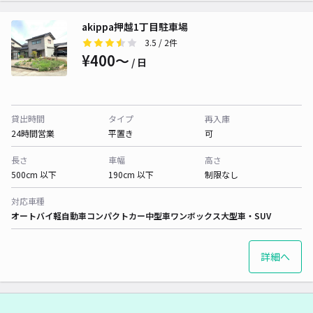
akippa押越1丁目駐車場
3.5
/ 2件
¥400〜
/ 日
貸出時間
タイプ
再入庫
24時間営業
平置き
可
長さ
車幅
高さ
500cm 以下
190cm 以下
制限なし
対応車種
オートバイ
軽自動車
コンパクトカー
中型車
ワンボックス
大型車・SUV
詳細へ