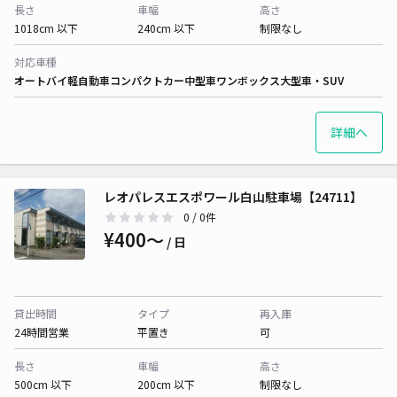
長さ
車幅
高さ
1018cm 以下
240cm 以下
制限なし
対応車種
オートバイ
軽自動車
コンパクトカー
中型車
ワンボックス
大型車・SUV
詳細へ
レオパレスエスポワール白山駐車場【24711】
0
/ 0件
¥400〜
/ 日
貸出時間
タイプ
再入庫
24時間営業
平置き
可
長さ
車幅
高さ
500cm 以下
200cm 以下
制限なし