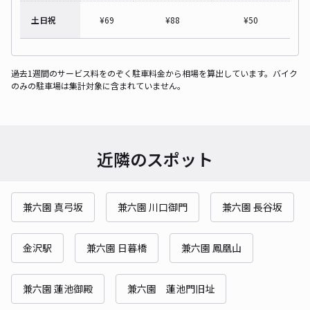
土日祝
¥
69
¥
88
¥
50
過去1週間のサービス料をのぞく駐車料金から相場を算出しています。バイク
のみの駐車場は集計対象に含まれていません。
近隣のスポット
兼六園 真弓坂
兼六園 川口御門
兼六園 長谷坂
金沢駅
兼六園 日暮橋
兼六園 鳳凰山
兼六園 蓮池御殿
兼六園 蓮池門旧址