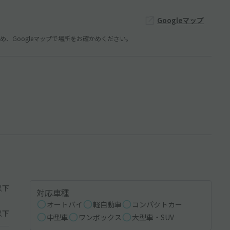
Googleマップ
、Googleマップで場所をお確かめください。
以下
対応車種
オートバイ
軽自動車
コンパクトカー
以下
中型車
ワンボックス
大型車・SUV