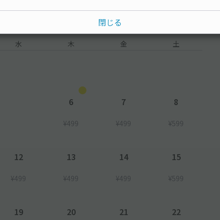
閉じる
水
木
金
土
6
7
8
¥499
¥499
¥599
12
13
14
15
¥499
¥499
¥499
¥599
19
20
21
22