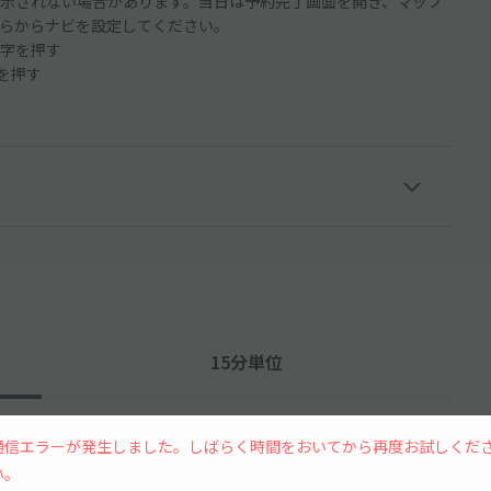
示されない場合があります。当日は予約完了画面を開き、マップ
らからナビを設定してください。
字を押す
ンを押す
15分単位
通信エラーが発生しました。しばらく時間をおいてから再度お試しくだ
い。