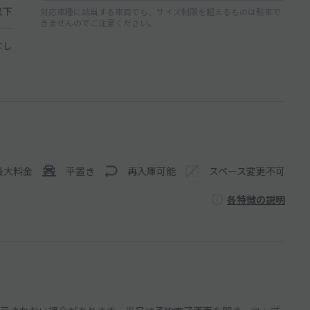
以下
対応車種に該当する車両でも、サイズ制限を超えるものは駐車で
きませんのでご注意ください。
なし
最大料金
平置き
再入庫可能
スペース変更不可
各特徴の説明