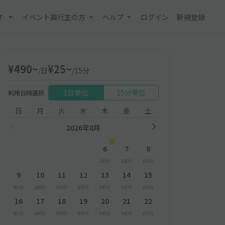
す
イベント興行主の方
ヘルプ
ログイン
新規登録
¥490~
¥25~
/日
/15分
1日単位
15分単位
利用日時選択
日
月
火
水
木
金
土
2026年8月
6
7
8
¥499
¥499
¥599
9
10
11
12
13
14
15
¥599
¥490
¥599
¥499
¥499
¥499
¥599
16
17
18
19
20
21
22
¥599
¥490
¥490
¥499
¥499
¥499
¥599