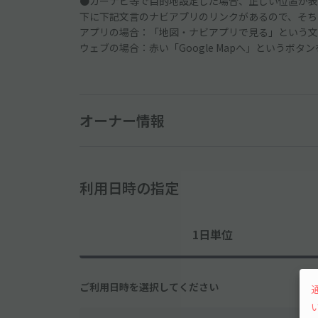
●カーナビ等で目的地設定した場合、正しい位置が表
下に下記文言のナビアプリのリンクがあるので、そち
アプリの場合：「地図・ナビアプリで見る」という文
ウェブの場合：赤い「Google Mapへ」というボタ
オーナー情報
利用日時の指定
1日単位
ご利用日時を選択してください