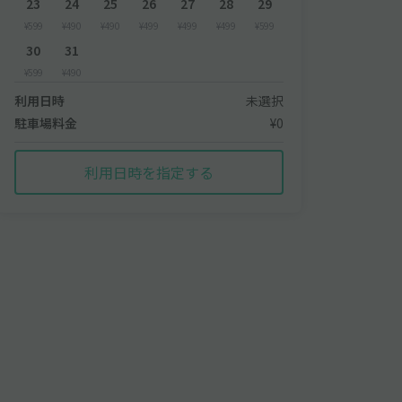
23
24
25
26
27
28
29
¥599
¥490
¥490
¥499
¥499
¥499
¥599
30
31
¥599
¥490
利用日時
未選択
駐車場料金
¥0
利用日時を指定する