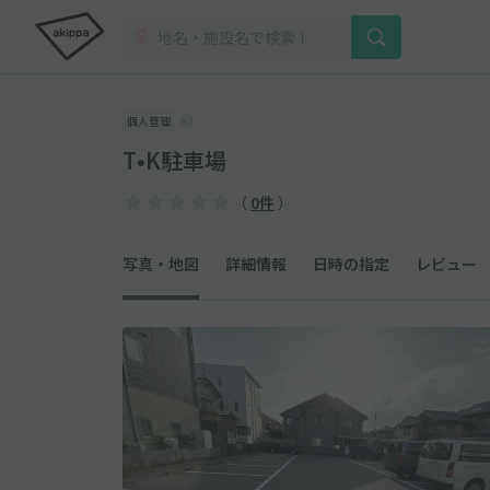
個人管理
T•K駐車場
（
0件
）
写真・地図
詳細情報
日時の指定
レビュー