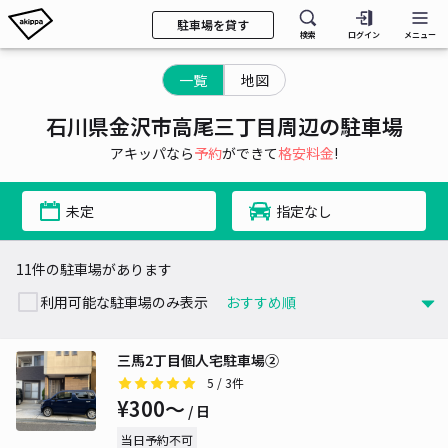
駐車場を貸す
検索
ログイン
メニュー
一覧
地図
石川県金沢市高尾三丁目周辺の駐車場
アキッパなら
予約
ができて
格安料金
!
未定
指定なし
11件の駐車場があります
利用可能な駐車場のみ表示
三馬2丁目個人宅駐車場②
5
/ 3件
¥300〜
/ 日
当日予約不可