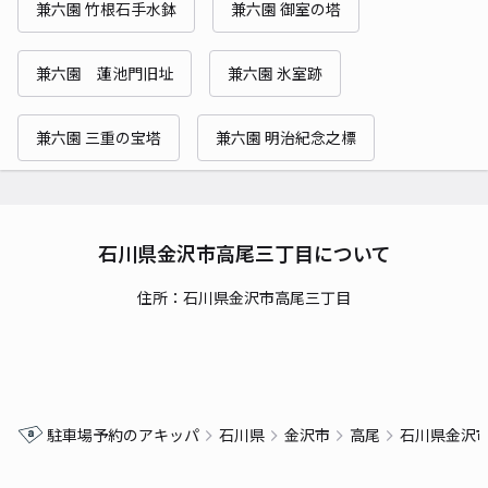
兼六園 竹根石手水鉢
兼六園 御室の塔
兼六園 蓮池門旧址
兼六園 氷室跡
兼六園 三重の宝塔
兼六園 明治紀念之標
石川県金沢市高尾三丁目について
住所：石川県金沢市高尾三丁目
駐車場予約のアキッパ
石川県
金沢市
高尾
石川県金沢