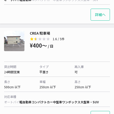
詳細へ
CREA 駐車場
1.6
/ 5件
¥400〜
/ 日
貸出時間
タイプ
再入庫
24時間営業
平置き
可
長さ
車幅
高さ
500cm 以下
250cm 以下
250cm 以下
対応車種
オートバイ
軽自動車
コンパクトカー
中型車
ワンボックス
大型車・SUV