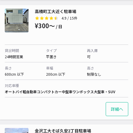
高橋町工大近く駐車場
4.9
/ 15件
¥300〜
/ 日
貸出時間
タイプ
再入庫
24時間営業
平置き
可
長さ
車幅
高さ
600cm 以下
200cm 以下
制限なし
対応車種
オートバイ
軽自動車
コンパクトカー
中型車
ワンボックス
大型車・SUV
詳細へ
金沢工大そば久安2丁目駐車場