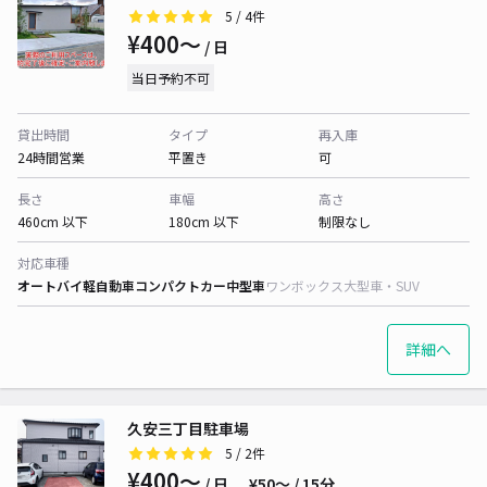
5
/ 4件
¥400〜
/ 日
当日予約不可
貸出時間
タイプ
再入庫
24時間営業
平置き
可
長さ
車幅
高さ
460cm 以下
180cm 以下
制限なし
対応車種
オートバイ
軽自動車
コンパクトカー
中型車
ワンボックス
大型車・SUV
詳細へ
久安三丁目駐車場
5
/ 2件
¥400〜
/ 日
¥50〜 / 15分