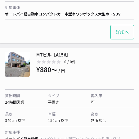
対応車種
オートバイ
軽自動車
コンパクトカー
中型車
ワンボックス
大型車・SUV
詳細へ
MTビル【A156】
0
/ 0件
¥880〜
/ 日
貸出時間
タイプ
再入庫
24時間営業
平置き
可
長さ
車幅
高さ
340cm 以下
150cm 以下
制限なし
対応車種
オートバイ
軽自動車
コンパクトカー
中型車
ワンボックス
大型車・SUV