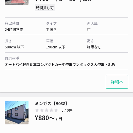
時間貸し可
貸出時間
タイプ
再入庫
24時間営業
平置き
可
長さ
車幅
高さ
500cm 以下
190cm 以下
制限なし
対応車種
オートバイ
軽自動車
コンパクトカー
中型車
ワンボックス
大型車・SUV
詳細へ
ミンガス【B038】
0
/ 0件
¥880〜
/ 日