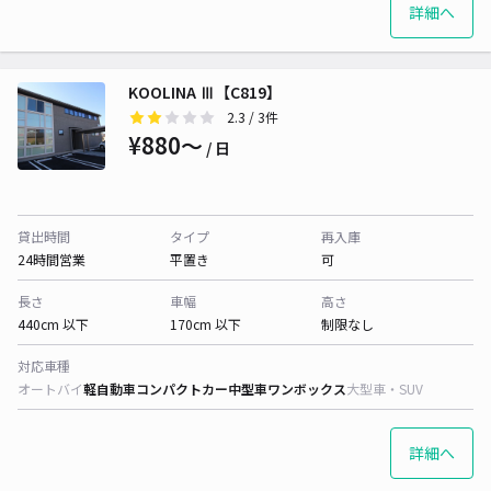
詳細へ
KOOLINA Ⅲ【C819】
2.3
/ 3件
¥880〜
/ 日
貸出時間
タイプ
再入庫
24時間営業
平置き
可
長さ
車幅
高さ
440cm 以下
170cm 以下
制限なし
対応車種
オートバイ
軽自動車
コンパクトカー
中型車
ワンボックス
大型車・SUV
詳細へ