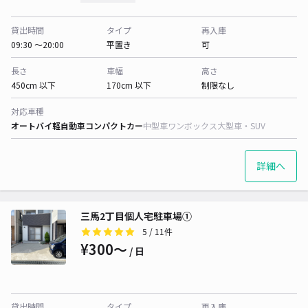
貸出時間
タイプ
再入庫
09:30 〜20:00
平置き
可
長さ
車幅
高さ
450cm 以下
170cm 以下
制限なし
対応車種
オートバイ
軽自動車
コンパクトカー
中型車
ワンボックス
大型車・SUV
詳細へ
三馬2丁目個人宅駐車場①
5
/ 11件
¥300〜
/ 日
貸出時間
タイプ
再入庫