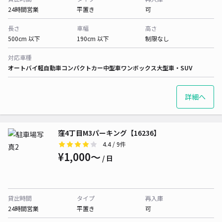
24時間営業
平置き
可
長さ
車幅
高さ
500cm 以下
190cm 以下
制限なし
対応車種
オートバイ
軽自動車
コンパクトカー
中型車
ワンボックス
大型車・SUV
詳細へ
窪4丁目M3パーキング【16236】
4.4
/ 9件
¥1,000〜
/ 日
貸出時間
タイプ
再入庫
24時間営業
平置き
可