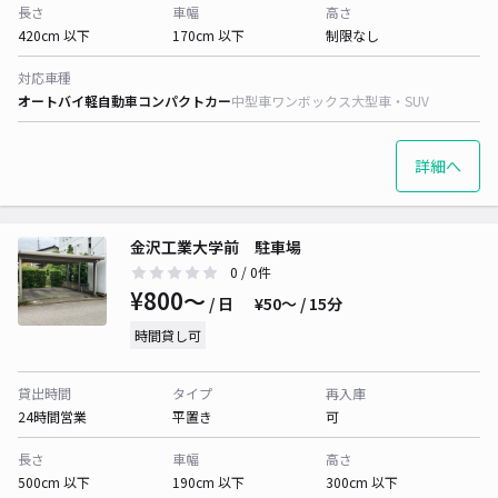
長さ
車幅
高さ
420cm 以下
170cm 以下
制限なし
対応車種
オートバイ
軽自動車
コンパクトカー
中型車
ワンボックス
大型車・SUV
詳細へ
金沢工業大学前 駐車場
0
/ 0件
¥800〜
/ 日
¥50〜 / 15分
時間貸し可
貸出時間
タイプ
再入庫
24時間営業
平置き
可
長さ
車幅
高さ
500cm 以下
190cm 以下
300cm 以下