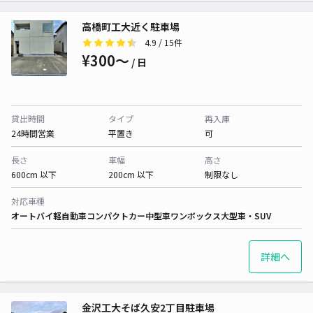
高橋町工大近く駐車場
4.9
/ 15件
¥300〜
/ 日
貸出時間
タイプ
再入庫
24時間営業
平置き
可
長さ
車幅
高さ
600cm 以下
200cm 以下
制限なし
対応車種
オートバイ
軽自動車
コンパクトカー
中型車
ワンボックス
大型車・SUV
詳細へ
金沢工大そば久安2丁目駐車場