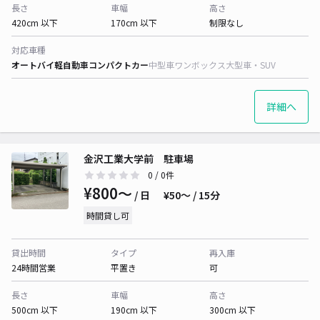
長さ
車幅
高さ
420cm 以下
170cm 以下
制限なし
対応車種
オートバイ
軽自動車
コンパクトカー
中型車
ワンボックス
大型車・SUV
詳細へ
金沢工業大学前 駐車場
0
/ 0件
¥800〜
/ 日
¥50〜 / 15分
時間貸し可
貸出時間
タイプ
再入庫
24時間営業
平置き
可
長さ
車幅
高さ
500cm 以下
190cm 以下
300cm 以下