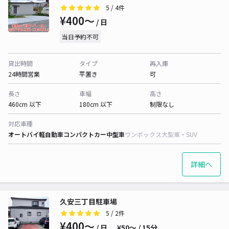
5
/ 4件
¥400〜
/ 日
当日予約不可
貸出時間
タイプ
再入庫
24時間営業
平置き
可
長さ
車幅
高さ
460cm 以下
180cm 以下
制限なし
対応車種
オートバイ
軽自動車
コンパクトカー
中型車
ワンボックス
大型車・SUV
詳細へ
久安三丁目駐車場
5
/ 2件
¥400〜
/ 日
¥50〜 / 15分