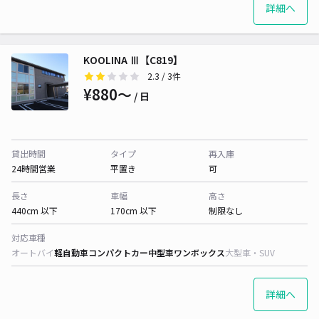
詳細へ
KOOLINA Ⅲ【C819】
2.3
/ 3件
¥880〜
/ 日
貸出時間
タイプ
再入庫
24時間営業
平置き
可
長さ
車幅
高さ
440cm 以下
170cm 以下
制限なし
対応車種
オートバイ
軽自動車
コンパクトカー
中型車
ワンボックス
大型車・SUV
詳細へ