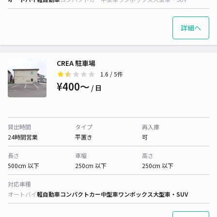
詳細へ
CREA 駐車場
1.6
/ 5件
¥400〜
/ 日
貸出時間
タイプ
再入庫
24時間営業
平置き
可
長さ
車幅
高さ
500cm 以下
250cm 以下
250cm 以下
対応車種
オートバイ
軽自動車
コンパクトカー
中型車
ワンボックス
大型車・SUV