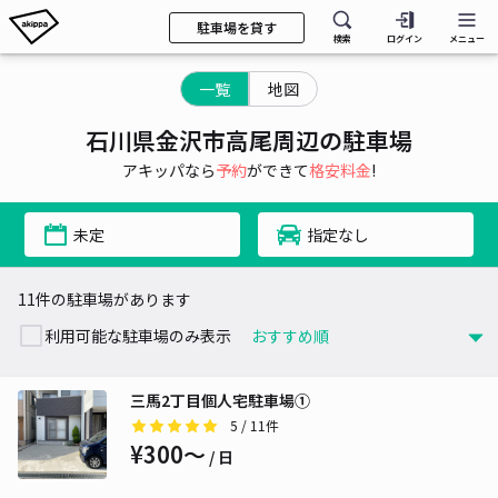
駐車場を貸す
検索
ログイン
メニュー
一覧
地図
石川県金沢市高尾周辺の駐車場
アキッパなら
予約
ができて
格安料金
!
未定
指定なし
11件の駐車場があります
利用可能な駐車場のみ表示
三馬2丁目個人宅駐車場①
5
/ 11件
¥300〜
/ 日