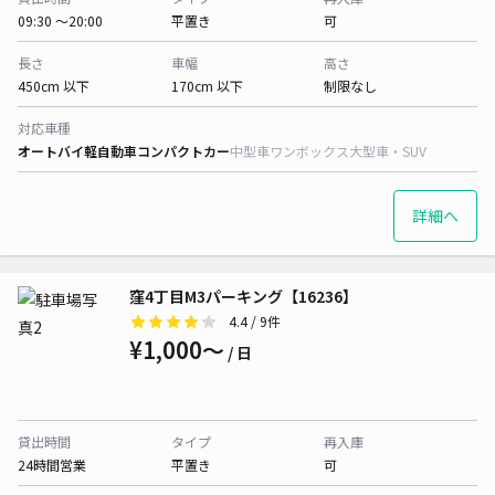
09:30 〜20:00
平置き
可
長さ
車幅
高さ
450cm 以下
170cm 以下
制限なし
対応車種
オートバイ
軽自動車
コンパクトカー
中型車
ワンボックス
大型車・SUV
詳細へ
窪4丁目M3パーキング【16236】
4.4
/ 9件
¥1,000〜
/ 日
貸出時間
タイプ
再入庫
24時間営業
平置き
可