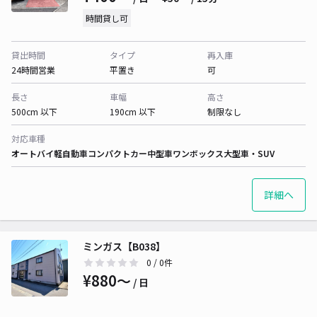
時間貸し可
貸出時間
タイプ
再入庫
24時間営業
平置き
可
長さ
車幅
高さ
500cm 以下
190cm 以下
制限なし
対応車種
オートバイ
軽自動車
コンパクトカー
中型車
ワンボックス
大型車・SUV
詳細へ
ミンガス【B038】
0
/ 0件
¥880〜
/ 日