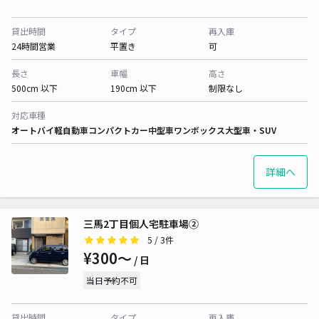
貸出時間
タイプ
再入庫
24時間営業
平置き
可
長さ
車幅
高さ
500cm 以下
190cm 以下
制限なし
対応車種
オートバイ
軽自動車
コンパクトカー
中型車
ワンボックス
大型車・SUV
詳細へ
三馬2丁目個人宅駐車場②
5
/ 3件
¥300〜
/ 日
当日予約不可
貸出時間
タイプ
再入庫