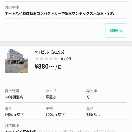
対応車種
オートバイ
軽自動車
コンパクトカー
中型車
ワンボックス
大型車・SUV
詳細へ
MTビル【A156】
0
/ 0件
¥880〜
/ 日
貸出時間
タイプ
再入庫
24時間営業
平置き
可
長さ
車幅
高さ
340cm 以下
150cm 以下
制限なし
対応車種
オートバイ
軽自動車
コンパクトカー
中型車
ワンボックス
大型車・SUV