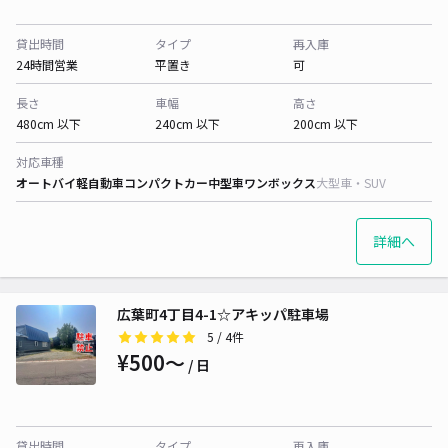
貸出時間
タイプ
再入庫
24時間営業
平置き
可
長さ
車幅
高さ
480cm 以下
240cm 以下
200cm 以下
対応車種
オートバイ
軽自動車
コンパクトカー
中型車
ワンボックス
大型車・SUV
詳細へ
広葉町4丁目4-1☆アキッパ駐車場
5
/ 4件
¥500〜
/ 日
貸出時間
タイプ
再入庫