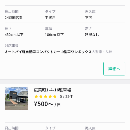
貸出時間
タイプ
再入庫
24時間営業
平置き
不可
長さ
車幅
高さ
480cm 以下
180cm 以下
制限なし
対応車種
オートバイ
軽自動車
コンパクトカー
中型車
ワンボックス
大型車・SUV
詳細へ
広葉町1-4-16駐車場
5
/ 22件
¥500〜
/ 日
貸出時間
タイプ
再入庫