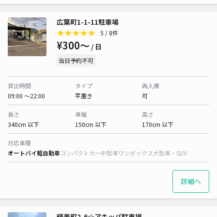
広葉町1-1-11駐車場
5
/ 8件
¥300〜
/ 日
当日予約不可
貸出時間
タイプ
再入庫
09:00 〜22:00
平置き
可
長さ
車幅
高さ
340cm 以下
150cm 以下
170cm 以下
対応車種
オートバイ
軽自動車
コンパクトカー
中型車
ワンボックス
大型車・SUV
詳細へ
輝美町2-6☆アキッパ駐車場