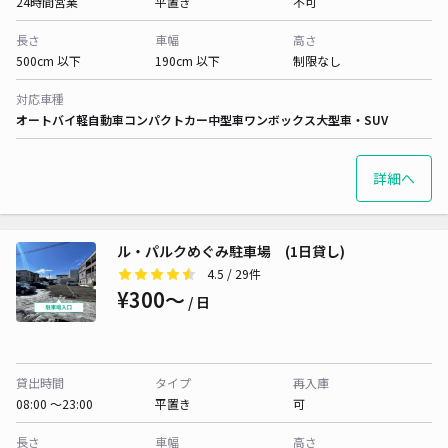
24時間営業
平置き
不可
長さ
車幅
高さ
500cm 以下
190cm 以下
制限なし
対応車種
オートバイ
軽自動車
コンパクトカー
中型車
ワンボックス
大型車・SUV
詳細へ
ル・パルクめぐみ駐車場 (1日貸し)
4.5
/ 29件
¥300〜
/ 日
貸出時間
タイプ
再入庫
08:00 〜23:00
平置き
可
長さ
車幅
高さ