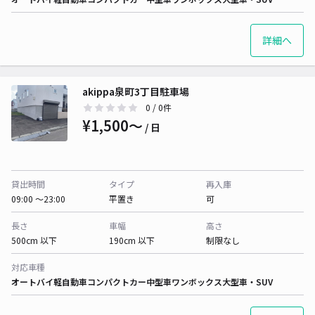
詳細へ
akippa泉町3丁目駐車場
0
/ 0件
¥1,500〜
/ 日
貸出時間
タイプ
再入庫
09:00 〜23:00
平置き
可
長さ
車幅
高さ
500cm 以下
190cm 以下
制限なし
対応車種
オートバイ
軽自動車
コンパクトカー
中型車
ワンボックス
大型車・SUV