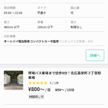
貸出時間
タイプ
再入庫
09:00 〜22:00
平置き
可
長さ
車幅
高さ
460cm 以下
180cm 以下
制限なし
対応車種
オートバイ
軽自動車
コンパクトカー
中型車
ワンボックス
大型車・SUV
詳細へ
球場バス乗場まで徒歩8分！北広島栄町３丁目駐
車場
5
/ 1件
¥800〜
/ 日
¥50〜 / 15分
時間貸し可