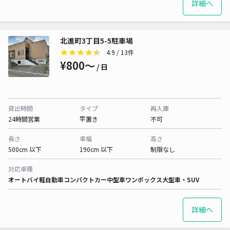
詳細へ
北進町3丁目5-5駐車場
4.9
/ 13件
¥800〜
/ 日
貸出時間
タイプ
再入庫
24時間営業
平置き
不可
長さ
車幅
高さ
500cm 以下
190cm 以下
制限なし
対応車種
オートバイ
軽自動車
コンパクトカー
中型車
ワンボックス
大型車・SUV
詳細へ