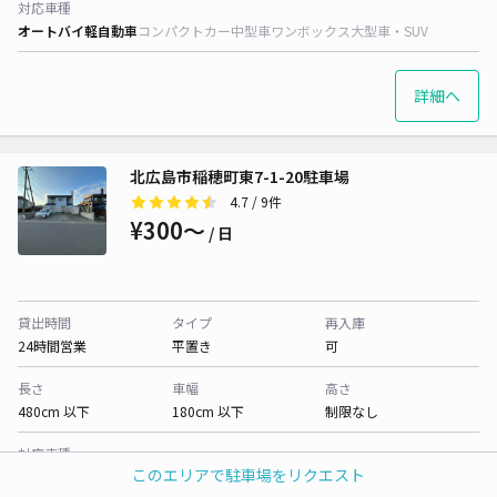
対応車種
オートバイ
軽自動車
コンパクトカー
中型車
ワンボックス
大型車・SUV
詳細へ
北広島市稲穂町東7-1-20駐車場
4.7
/ 9件
¥300〜
/ 日
貸出時間
タイプ
再入庫
24時間営業
平置き
可
長さ
車幅
高さ
480cm 以下
180cm 以下
制限なし
対応車種
このエリアで駐車場をリクエスト
オートバイ
軽自動車
コンパクトカー
中型車
ワンボックス
大型車・SUV