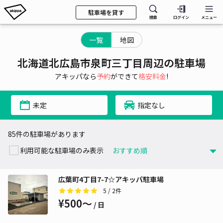
駐車場を貸す
検索
ログイン
メニュー
一覧
地図
北海道北広島市泉町三丁目周辺の駐車場
アキッパなら
予約
ができて
格安料金
!
未定
指定なし
85件の駐車場があります
利用可能な駐車場のみ表示
広葉町4丁目7-7☆アキッパ駐車場
5
/ 2件
¥500〜
/ 日