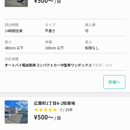
¥500〜
/ 日
貸出時間
タイプ
再入庫
24時間営業
平置き
可
長さ
車幅
高さ
480cm 以下
180cm 以下
制限なし
対応車種
オートバイ
軽自動車
コンパクトカー
中型車
ワンボックス
大型車・SUV
詳細へ
広葉町1丁目6-2駐車場
5
/ 25件
¥500〜
/ 日