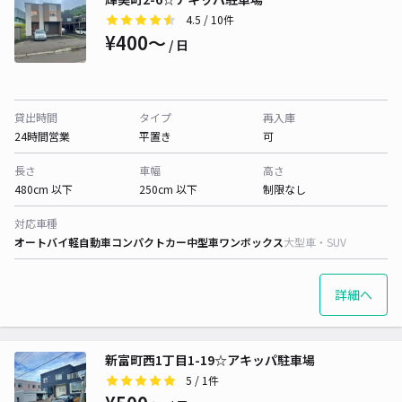
4.5
/ 10件
¥400〜
/ 日
貸出時間
タイプ
再入庫
24時間営業
平置き
可
長さ
車幅
高さ
480cm 以下
250cm 以下
制限なし
対応車種
オートバイ
軽自動車
コンパクトカー
中型車
ワンボックス
大型車・SUV
詳細へ
新富町西1丁目1-19☆アキッパ駐車場
5
/ 1件