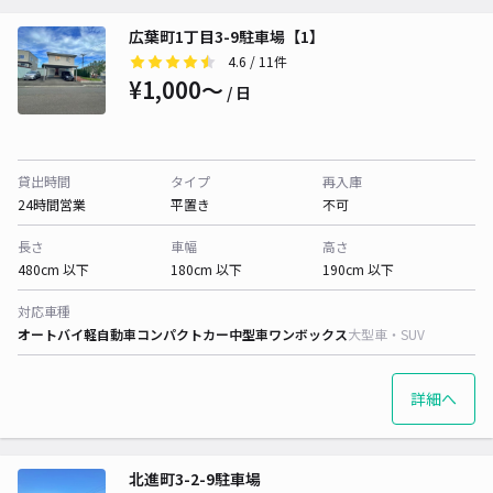
広葉町1丁目3-9駐車場【1】
4.6
/ 11件
¥1,000〜
/ 日
貸出時間
タイプ
再入庫
24時間営業
平置き
不可
長さ
車幅
高さ
480cm 以下
180cm 以下
190cm 以下
対応車種
オートバイ
軽自動車
コンパクトカー
中型車
ワンボックス
大型車・SUV
詳細へ
北進町3-2-9駐車場