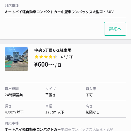
対応車種
オートバイ
軽自動車
コンパクトカー
中型車
ワンボックス
大型車・SUV
詳細へ
中央6丁目6-2駐車場
4.6
/ 7件
¥600〜
/ 日
貸出時間
タイプ
再入庫
24時間営業
平置き
不可
長さ
車幅
高さ
430cm 以下
170cm 以下
制限なし
対応車種
オートバイ
軽自動車
コンパクトカー
中型車
ワンボックス
大型車・SUV