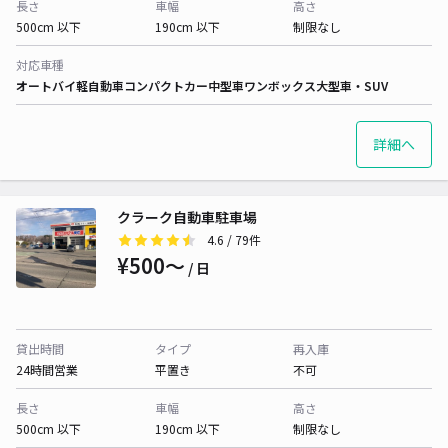
長さ
車幅
高さ
500cm 以下
190cm 以下
制限なし
対応車種
オートバイ
軽自動車
コンパクトカー
中型車
ワンボックス
大型車・SUV
詳細へ
クラーク自動車駐車場
4.6
/ 79件
¥500〜
/ 日
貸出時間
タイプ
再入庫
24時間営業
平置き
不可
長さ
車幅
高さ
500cm 以下
190cm 以下
制限なし