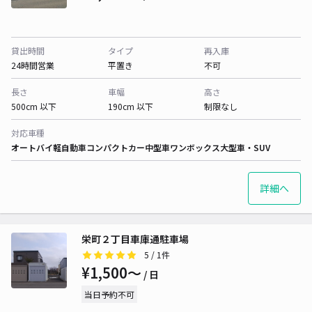
貸出時間
タイプ
再入庫
24時間営業
平置き
不可
長さ
車幅
高さ
500cm 以下
190cm 以下
制限なし
対応車種
オートバイ
軽自動車
コンパクトカー
中型車
ワンボックス
大型車・SUV
詳細へ
栄町２丁目車庫通駐車場
5
/ 1件
¥1,500〜
/ 日
当日予約不可