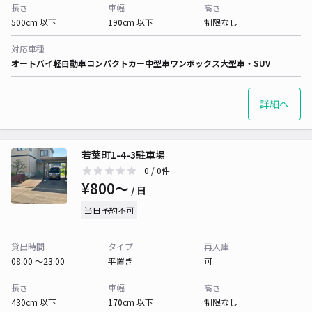
長さ
車幅
高さ
500cm 以下
190cm 以下
制限なし
対応車種
オートバイ
軽自動車
コンパクトカー
中型車
ワンボックス
大型車・SUV
詳細へ
若葉町1-4-3駐車場
0
/ 0件
¥800〜
/ 日
当日予約不可
貸出時間
タイプ
再入庫
08:00 〜23:00
平置き
可
長さ
車幅
高さ
430cm 以下
170cm 以下
制限なし