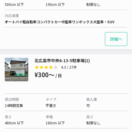
500cm 以下
190cm 以下
制限なし
対応車種
オートバイ
軽自動車
コンパクトカー
中型車
ワンボックス
大型車・SUV
詳細へ
北広島市中央6-13-5駐車場(1)
4.3
/ 27件
¥300〜
/ 日
貸出時間
タイプ
再入庫
24時間営業
平置き
可
長さ
車幅
高さ
480cm 以下
180cm 以下
制限なし