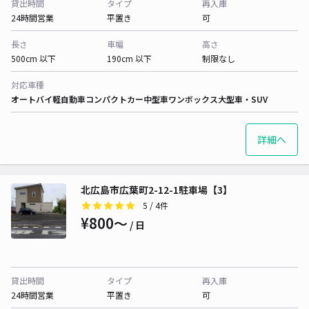
貸出時間
タイプ
再入庫
24時間営業
平置き
可
長さ
車幅
高さ
500cm 以下
190cm 以下
制限なし
対応車種
オートバイ
軽自動車
コンパクトカー
中型車
ワンボックス
大型車・SUV
詳細へ
北広島市広葉町2-12-1駐車場【3】
5
/ 4件
¥800〜
/ 日
貸出時間
タイプ
再入庫
24時間営業
平置き
可