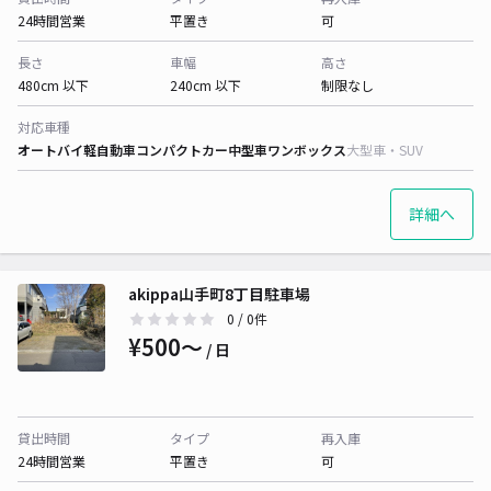
24時間営業
平置き
可
長さ
車幅
高さ
480cm 以下
240cm 以下
制限なし
対応車種
オートバイ
軽自動車
コンパクトカー
中型車
ワンボックス
大型車・SUV
詳細へ
akippa山手町8丁目駐車場
0
/ 0件
¥500〜
/ 日
貸出時間
タイプ
再入庫
24時間営業
平置き
可