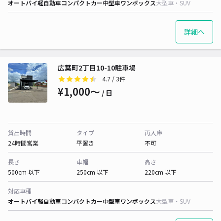
オートバイ
軽自動車
コンパクトカー
中型車
ワンボックス
大型車・SUV
詳細へ
広葉町2丁目10-10駐車場
4.7
/ 3件
¥1,000〜
/ 日
貸出時間
タイプ
再入庫
24時間営業
平置き
不可
長さ
車幅
高さ
500cm 以下
250cm 以下
220cm 以下
対応車種
オートバイ
軽自動車
コンパクトカー
中型車
ワンボックス
大型車・SUV