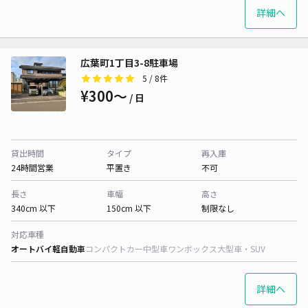
詳細へ
広葉町1丁目3-8駐車場
5
/ 8件
¥300〜
/ 日
貸出時間
タイプ
再入庫
24時間営業
平置き
不可
長さ
車幅
高さ
340cm 以下
150cm 以下
制限なし
対応車種
オートバイ
軽自動車
コンパクトカー
中型車
ワンボックス
大型車・SUV
詳細へ