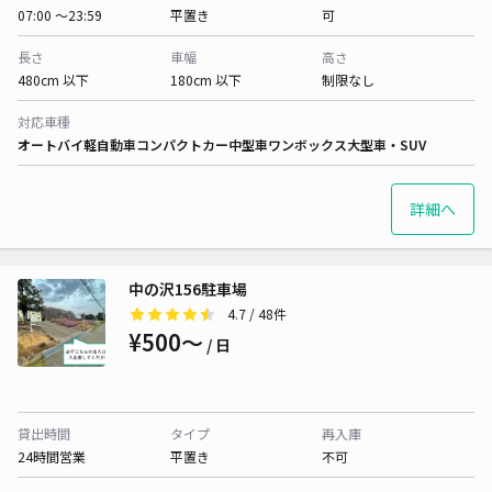
07:00 〜23:59
平置き
可
長さ
車幅
高さ
480cm 以下
180cm 以下
制限なし
対応車種
オートバイ
軽自動車
コンパクトカー
中型車
ワンボックス
大型車・SUV
詳細へ
中の沢156駐車場
4.7
/ 48件
¥500〜
/ 日
貸出時間
タイプ
再入庫
24時間営業
平置き
不可