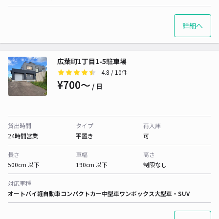
詳細へ
広葉町1丁目1-5駐車場
4.8
/ 10件
¥700〜
/ 日
貸出時間
タイプ
再入庫
24時間営業
平置き
可
長さ
車幅
高さ
500cm 以下
190cm 以下
制限なし
対応車種
オートバイ
軽自動車
コンパクトカー
中型車
ワンボックス
大型車・SUV