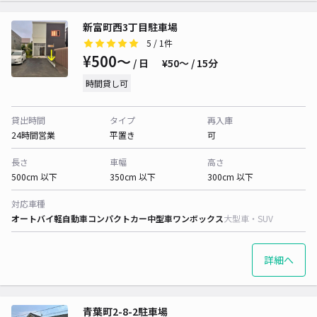
新富町西3丁目駐車場
5
/ 1件
¥500〜
/ 日
¥50〜 / 15分
時間貸し可
貸出時間
タイプ
再入庫
24時間営業
平置き
可
長さ
車幅
高さ
500cm 以下
350cm 以下
300cm 以下
対応車種
オートバイ
軽自動車
コンパクトカー
中型車
ワンボックス
大型車・SUV
詳細へ
青葉町2-8-2駐車場