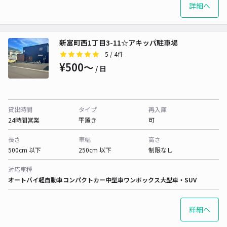
詳細へ
新富町西1丁目3-11☆アキッパ駐車場
5
/ 4件
¥500〜
/ 日
貸出時間
タイプ
再入庫
24時間営業
平置き
可
長さ
車幅
高さ
500cm 以下
250cm 以下
制限なし
対応車種
オートバイ
軽自動車
コンパクトカー
中型車
ワンボックス
大型車・SUV
詳細へ