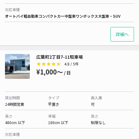
対応車種
オートバイ
軽自動車
コンパクトカー
中型車
ワンボックス
大型車・SUV
詳細へ
広葉町2丁目7-11駐車場
4.8
/ 5件
¥1,000〜
/ 日
貸出時間
タイプ
再入庫
24時間営業
平置き
可
長さ
車幅
高さ
480cm 以下
180cm 以下
制限なし
対応車種