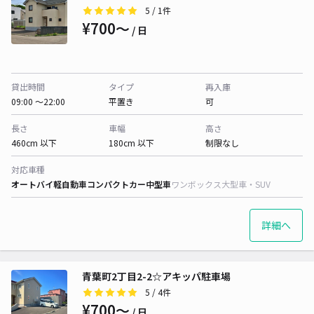
5
/ 1件
¥700〜
/ 日
貸出時間
タイプ
再入庫
09:00 〜22:00
平置き
可
長さ
車幅
高さ
460cm 以下
180cm 以下
制限なし
対応車種
オートバイ
軽自動車
コンパクトカー
中型車
ワンボックス
大型車・SUV
詳細へ
青葉町2丁目2-2☆アキッパ駐車場
5
/ 4件
¥700〜
/ 日