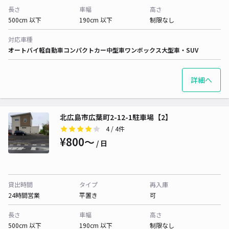
長さ
車幅
高さ
500cm 以下
190cm 以下
制限なし
対応車種
オートバイ
軽自動車
コンパクトカー
中型車
ワンボックス
大型車・SUV
詳細へ
北広島市広葉町2-12-1駐車場【2】
4
/ 4件
¥800〜
/ 日
貸出時間
タイプ
再入庫
24時間営業
平置き
可
長さ
車幅
高さ
500cm 以下
190cm 以下
制限なし