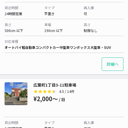
貸出時間
タイプ
再入庫
24時間営業
平置き
可
長さ
車幅
高さ
500cm 以下
190cm 以下
制限なし
対応車種
オートバイ
軽自動車
コンパクトカー
中型車
ワンボックス
大型車・SUV
詳細へ
広葉町1丁目3-11駐車場
4.5
/ 14件
¥2,000〜
/ 日
貸出時間
タイプ
再入庫