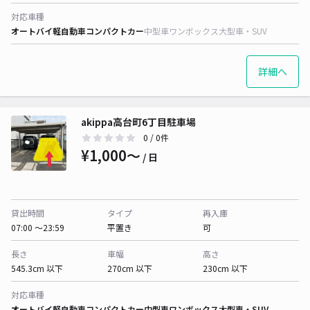
対応車種
オートバイ
軽自動車
コンパクトカー
中型車
ワンボックス
大型車・SUV
詳細へ
akippa高台町6丁目駐車場
0
/ 0件
¥1,000〜
/ 日
貸出時間
タイプ
再入庫
07:00 〜23:59
平置き
可
長さ
車幅
高さ
545.3cm 以下
270cm 以下
230cm 以下
対応車種
オートバイ
軽自動車
コンパクトカー
中型車
ワンボックス
大型車・SUV