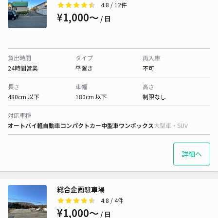
4.8
/ 12件
¥1,000〜
/ 日
貸出時間
タイプ
再入庫
24時間営業
平置き
不可
長さ
車幅
高さ
480cm 以下
180cm 以下
制限なし
対応車種
オートバイ
軽自動車
コンパクトカー
中型車
ワンボックス
大型車・SUV
詳細へ
総合企画駐車場
4.8
/ 4件
¥1,000〜
/ 日