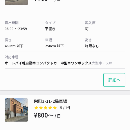
貸出時間
タイプ
再入庫
06:00 〜23:59
平置き
可
長さ
車幅
高さ
460cm 以下
250cm 以下
制限なし
対応車種
オートバイ
軽自動車
コンパクトカー
中型車
ワンボックス
大型車・SUV
詳細へ
栄町3-11-2駐車場
5
/ 1件
¥800〜
/ 日