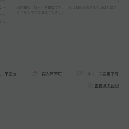
以下
対応車種に該当する車両でも、サイズ制限を超えるものは駐車で
きませんのでご注意ください。
なし
平置き
再入庫不可
スペース変更不可
各特徴の説明