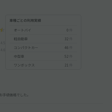
車種ごとの利用実績
オートバイ
0
件
軽自動車
32
件
4.5
コンパクトカー
46
件
4.6
中型車
52
件
ワンボックス
21
件
お手頃価格でした。