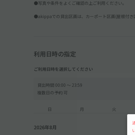
●写真や条件をよくご確認の上ご利用ください。
●akippaでの貸出区画は、カーポート区画(屋根付
利用日時の指定
ご利用日時を選択してください
貸出時間 00:00 〜 23:59
複数日の予約 可
日
月
火
2026年8月