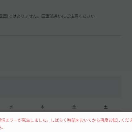
き区画)ではありません。区画間違いにご注意ください
水
木
金
土
通信エラーが発生しました。しばらく時間をおいてから再度お試しくだ
い。