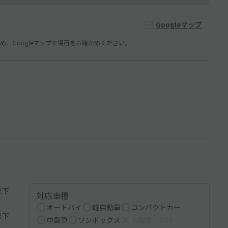
Googleマップ
、Googleマップで場所をお確かめください。
以下
対応車種
オートバイ
軽自動車
コンパクトカー
以下
中型車
ワンボックス
大型車・SUV