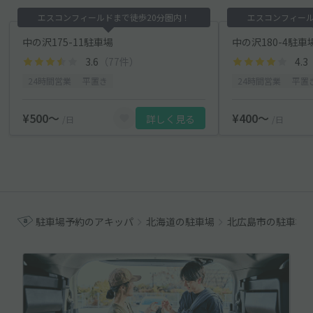
エスコンフィールドまで徒歩20分圏内！
エスコンフィール
中の沢175-11駐車場
中の沢180-4駐車
3.6
（77件）
4.3
24時間営業
平置き
24時間営業
平置
¥500〜
¥400〜
詳しく見る
/日
/日
駐車場予約のアキッパ
北海道の駐車場
北広島市の駐車場