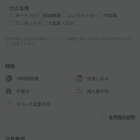
対応車種
オートバイ
軽自動車
コンパクトカー
中型車
ワンボックス
大型車・SUV
対応車種に該当する車両でも、サイズ制限を超えるものは駐車できませんの
でご注意ください。
特徴
24時間営業
日貸しのみ
平置き
再入庫不可
スペース変更不可
各特徴の説明
注意事項