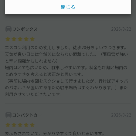
いて行く距離もちょうどいい感じで、また利用したいと思いま
閉じる
す。
ワンボックス
2026/3/22
エスコン利用のため使用しました。徒歩20分ちょいでつきます。
天気が良い日には全然苦にならない距離でした。（雨風雪が強い
と辛い距離かもしれません）
場内はとても広いため、駐車しやすいです。料金も距離と場内の
とめやすさを考えると適正かと思います。
（事前に場内地図をスクショして行きましたが、行けばアキッパ
のパネル？が置いてあるため駐車場所はすぐわかります。）また
利用させていただきたいです。
コンパクトカー
2026/3/22
表示もされていて、分かりやすくて良いと思います。