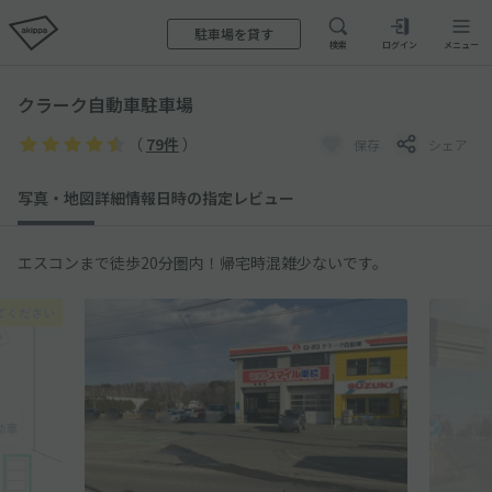
駐車場を貸す
検索
ログイン
メニュー
クラーク自動車駐車場
（
79件
）
保存
シェア
写真・地図
詳細情報
日時の指定
レビュー
エスコンまで徒歩20分圏内！帰宅時混雑少ないです。