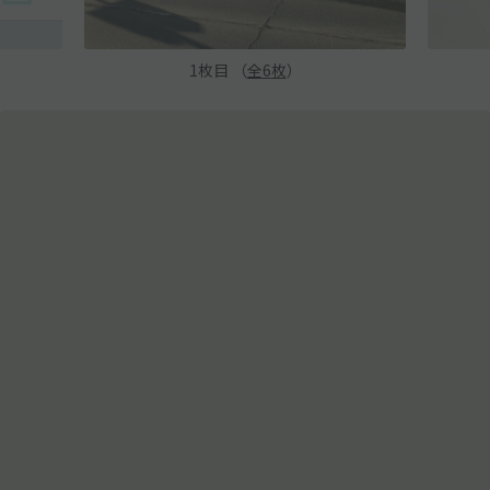
1
枚目 （
全
6
枚
）