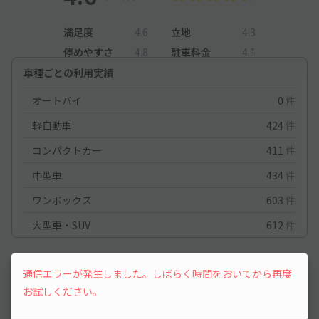
満足度
4.6
立地
4.3
停めやすさ
4.8
駐車料金
4.1
車種ごとの利用実績
オートバイ
0
件
軽自動車
424
件
コンパクトカー
411
件
中型車
434
件
ワンボックス
603
件
大型車・SUV
612
件
大型車・SUV
2026/5/3
通信エラーが発生しました。しばらく時間をおいてから再度
お試しください。
ゆとりがあって、大変停めやすい駐車場でした。エスコンまで歩