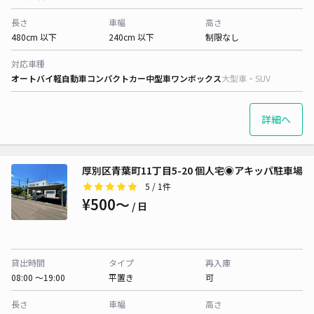
長さ
車幅
高さ
480cm 以下
240cm 以下
制限なし
対応車種
オートバイ
軽自動車
コンパクトカー
中型車
ワンボックス
大型車・SUV
詳細へ
厚別区青葉町11丁目5-20 個人宅◉アキッパ駐車場
5
/ 1件
¥500〜
/ 日
貸出時間
タイプ
再入庫
08:00 〜19:00
平置き
可
長さ
車幅
高さ