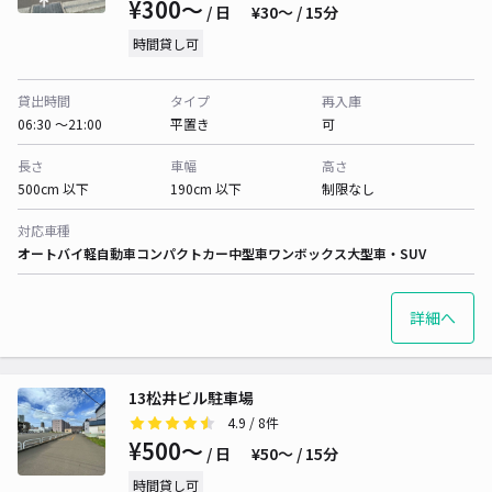
¥300〜
/ 日
¥30〜 / 15分
時間貸し可
貸出時間
タイプ
再入庫
06:30 〜21:00
平置き
可
長さ
車幅
高さ
500cm 以下
190cm 以下
制限なし
対応車種
オートバイ
軽自動車
コンパクトカー
中型車
ワンボックス
大型車・SUV
詳細へ
13松井ビル駐車場
4.9
/ 8件
¥500〜
/ 日
¥50〜 / 15分
時間貸し可