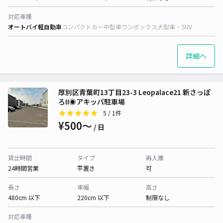
対応車種
オートバイ
軽自動車
コンパクトカー
中型車
ワンボックス
大型車・SUV
詳細へ
厚別区青葉町13丁目23-3 Leopalace21 新さっぽ
ろII◉アキッパ駐車場
5
/ 1件
¥500〜
/ 日
貸出時間
タイプ
再入庫
24時間営業
平置き
可
長さ
車幅
高さ
480cm 以下
220cm 以下
制限なし
対応車種