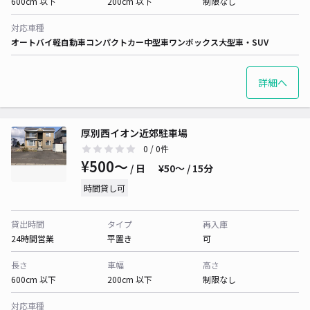
600cm 以下
200cm 以下
制限なし
対応車種
オートバイ
軽自動車
コンパクトカー
中型車
ワンボックス
大型車・SUV
詳細へ
厚別西イオン近郊駐車場
0
/ 0件
¥500〜
/ 日
¥50〜 / 15分
時間貸し可
貸出時間
タイプ
再入庫
24時間営業
平置き
可
長さ
車幅
高さ
600cm 以下
200cm 以下
制限なし
対応車種