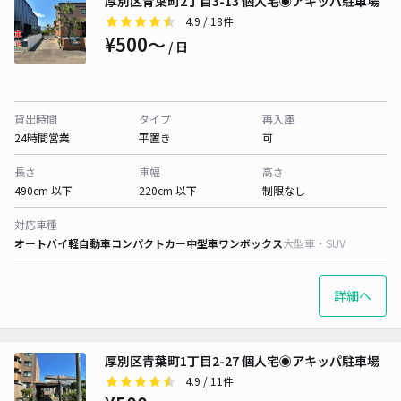
厚別区青葉町2丁目3-13 個人宅◉アキッパ駐車場
4.9
/ 18件
¥500〜
/ 日
貸出時間
タイプ
再入庫
24時間営業
平置き
可
長さ
車幅
高さ
490cm 以下
220cm 以下
制限なし
対応車種
オートバイ
軽自動車
コンパクトカー
中型車
ワンボックス
大型車・SUV
詳細へ
厚別区青葉町1丁目2-27 個人宅◉アキッパ駐車場
4.9
/ 11件