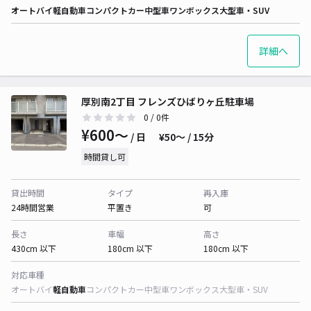
オートバイ
軽自動車
コンパクトカー
中型車
ワンボックス
大型車・SUV
詳細へ
厚別南2丁目 フレンズひばりヶ丘駐車場
0
/ 0件
¥600〜
/ 日
¥50〜 / 15分
時間貸し可
貸出時間
タイプ
再入庫
24時間営業
平置き
可
長さ
車幅
高さ
430cm 以下
180cm 以下
180cm 以下
対応車種
オートバイ
軽自動車
コンパクトカー
中型車
ワンボックス
大型車・SUV