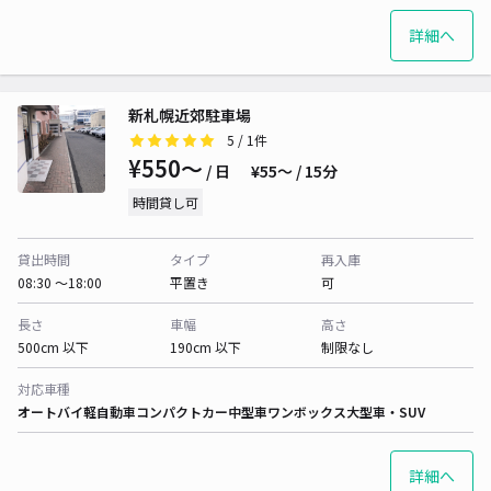
詳細へ
新札幌近郊駐車場
5
/ 1件
¥550〜
/ 日
¥55〜 / 15分
時間貸し可
貸出時間
タイプ
再入庫
08:30 〜18:00
平置き
可
長さ
車幅
高さ
500cm 以下
190cm 以下
制限なし
対応車種
オートバイ
軽自動車
コンパクトカー
中型車
ワンボックス
大型車・SUV
詳細へ