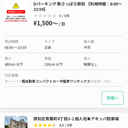
Dパーキング 新さっぽろ駅前 【利用時間：8:00～
23:59】
0
/ 0件
¥1,500〜
/ 日
貸出時間
タイプ
再入庫
08:00 〜23:59
立体
不可
長さ
車幅
高さ
480cm 以下
190cm 以下
制限なし
対応車種
オートバイ
軽自動車
コンパクトカー
中型車
ワンボックス
大型車・SUV
詳細へ
厚別区青葉町4丁目3-2 個人宅◉アキッパ駐車場
4.9
/ 8件