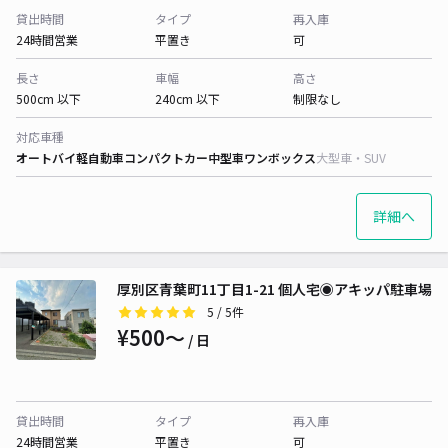
貸出時間
タイプ
再入庫
24時間営業
平置き
可
長さ
車幅
高さ
500cm 以下
240cm 以下
制限なし
対応車種
オートバイ
軽自動車
コンパクトカー
中型車
ワンボックス
大型車・SUV
詳細へ
厚別区青葉町11丁目1-21 個人宅◉アキッパ駐車場
5
/ 5件
¥500〜
/ 日
貸出時間
タイプ
再入庫
24時間営業
平置き
可