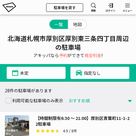
駐車場を貸す
検索
ログイン
メニュー
一覧
地図
北海道札幌市厚別区厚別東三条四丁目周辺
の駐車場
アキッパなら
予約
ができて
格安料金
!
未定
指定なし
28件の駐車場があります
利用可能な駐車場のみ表示
【時間制限有6:30 〜 21:00】厚別区青葉町11-1-2
2駐車場
4.9
/ 8件