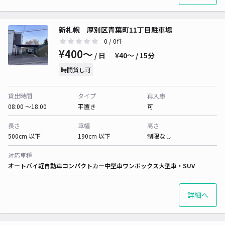
新札幌 厚別区青葉町11丁目駐車場
0
/ 0件
¥400〜
/ 日
¥40〜 / 15分
時間貸し可
貸出時間
タイプ
再入庫
08:00 〜18:00
平置き
可
長さ
車幅
高さ
500cm 以下
190cm 以下
制限なし
対応車種
オートバイ
軽自動車
コンパクトカー
中型車
ワンボックス
大型車・SUV
詳細へ