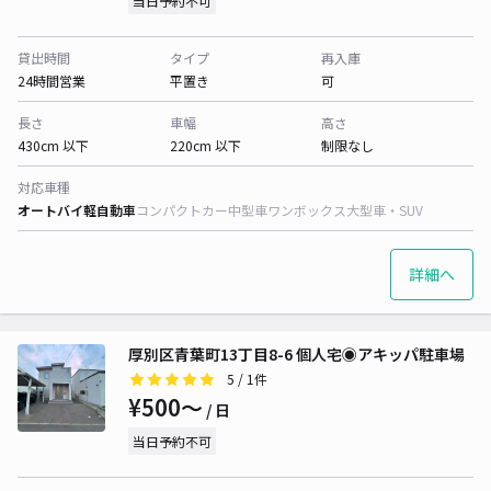
当日予約不可
貸出時間
タイプ
再入庫
24時間営業
平置き
可
長さ
車幅
高さ
430cm 以下
220cm 以下
制限なし
対応車種
オートバイ
軽自動車
コンパクトカー
中型車
ワンボックス
大型車・SUV
詳細へ
厚別区青葉町13丁目8-6 個人宅◉アキッパ駐車場
5
/ 1件
¥500〜
/ 日
当日予約不可