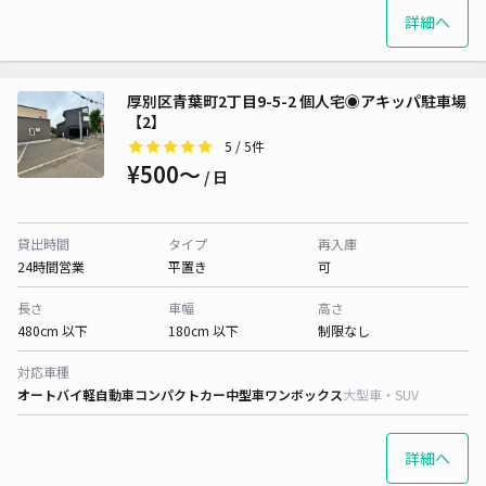
詳細へ
厚別区青葉町2丁目9-5-2 個人宅◉アキッパ駐車場
【2】
5
/ 5件
¥500〜
/ 日
貸出時間
タイプ
再入庫
24時間営業
平置き
可
長さ
車幅
高さ
480cm 以下
180cm 以下
制限なし
対応車種
オートバイ
軽自動車
コンパクトカー
中型車
ワンボックス
大型車・SUV
詳細へ