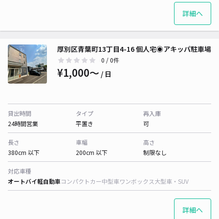
詳細へ
厚別区青葉町13丁目4-16 個人宅◉アキッパ駐車場
0
/ 0件
¥1,000〜
/ 日
貸出時間
タイプ
再入庫
24時間営業
平置き
可
長さ
車幅
高さ
380cm 以下
200cm 以下
制限なし
対応車種
オートバイ
軽自動車
コンパクトカー
中型車
ワンボックス
大型車・SUV
詳細へ