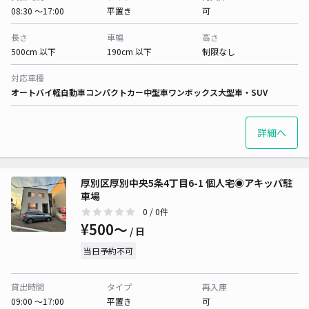
08:30 〜17:00
平置き
可
長さ
車幅
高さ
500cm 以下
190cm 以下
制限なし
対応車種
オートバイ
軽自動車
コンパクトカー
中型車
ワンボックス
大型車・SUV
詳細へ
厚別区厚別中央5条4丁目6-1 個人宅◉アキッパ駐
車場
0
/ 0件
¥500〜
/ 日
当日予約不可
貸出時間
タイプ
再入庫
09:00 〜17:00
平置き
可