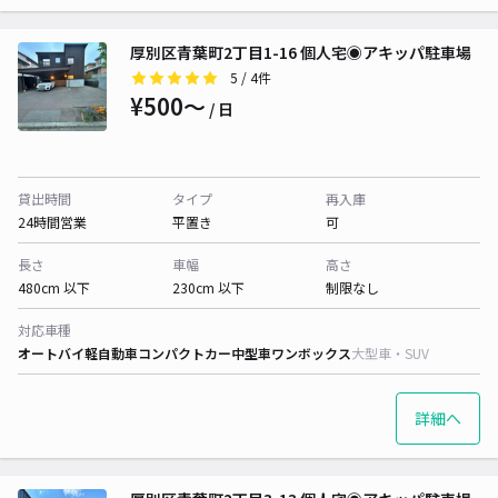
厚別区青葉町2丁目1-16 個人宅◉アキッパ駐車場
5
/ 4件
¥500〜
/ 日
貸出時間
タイプ
再入庫
24時間営業
平置き
可
長さ
車幅
高さ
480cm 以下
230cm 以下
制限なし
対応車種
オートバイ
軽自動車
コンパクトカー
中型車
ワンボックス
大型車・SUV
詳細へ