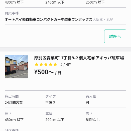
480cm 以下
240cm 以下
250cm 以下
対応車種
オートバイ
軽自動車
コンパクトカー
中型車
ワンボックス
大型車・SUV
詳細へ
厚別区青葉町11丁目9-2 個人宅◉アキッパ駐車場
5
/ 4件
¥500〜
/ 日
貸出時間
タイプ
再入庫
24時間営業
平置き
可
長さ
車幅
高さ
480cm 以下
200cm 以下
制限なし
対応車種