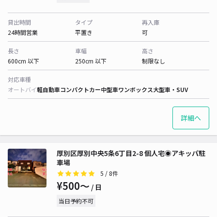
貸出時間
タイプ
再入庫
24時間営業
平置き
可
長さ
車幅
高さ
600cm 以下
250cm 以下
制限なし
対応車種
オートバイ
軽自動車
コンパクトカー
中型車
ワンボックス
大型車・SUV
詳細へ
厚別区厚別中央5条6丁目2-8 個人宅◉アキッパ駐
車場
5
/ 8件
¥500〜
/ 日
当日予約不可