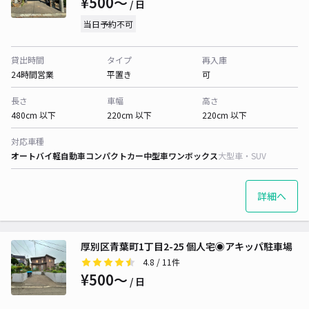
¥500〜
/ 日
当日予約不可
貸出時間
タイプ
再入庫
24時間営業
平置き
可
長さ
車幅
高さ
480cm 以下
220cm 以下
220cm 以下
対応車種
オートバイ
軽自動車
コンパクトカー
中型車
ワンボックス
大型車・SUV
詳細へ
厚別区青葉町1丁目2-25 個人宅◉アキッパ駐車場
4.8
/ 11件
¥500〜
/ 日