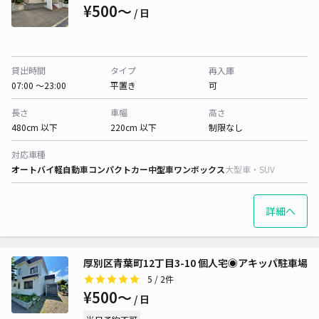
¥500〜
/ 日
貸出時間
タイプ
再入庫
07:00 〜23:00
平置き
可
長さ
車幅
高さ
480cm 以下
220cm 以下
制限なし
対応車種
オートバイ
軽自動車
コンパクトカー
中型車
ワンボックス
大型車・SUV
詳細へ
厚別区青葉町12丁目3-10 個人宅◉アキッパ駐車場
5
/ 2件
¥500〜
/ 日