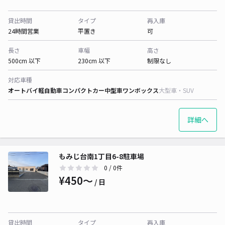
貸出時間
タイプ
再入庫
24時間営業
平置き
可
長さ
車幅
高さ
500cm 以下
230cm 以下
制限なし
対応車種
オートバイ
軽自動車
コンパクトカー
中型車
ワンボックス
大型車・SUV
詳細へ
もみじ台南1丁目6-8駐車場
0
/ 0件
¥450〜
/ 日
貸出時間
タイプ
再入庫