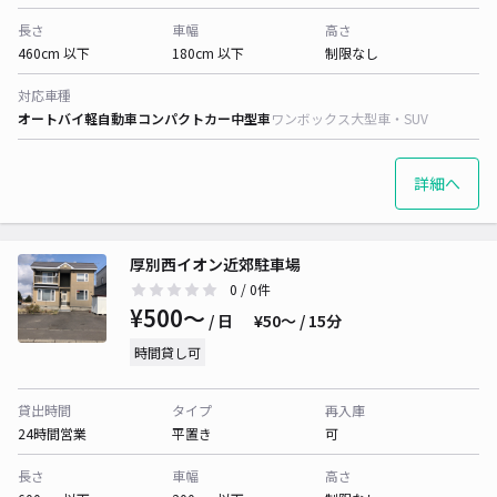
長さ
車幅
高さ
460cm 以下
180cm 以下
制限なし
対応車種
オートバイ
軽自動車
コンパクトカー
中型車
ワンボックス
大型車・SUV
詳細へ
厚別西イオン近郊駐車場
0
/ 0件
¥500〜
/ 日
¥50〜 / 15分
時間貸し可
貸出時間
タイプ
再入庫
24時間営業
平置き
可
長さ
車幅
高さ