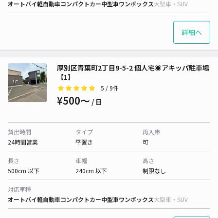
オートバイ
軽自動車
コンパクトカー
中型車
ワンボックス
大型車・SUV
詳細へ
厚別区青葉町2丁目9-5-2 個人宅◉アキッパ駐車場
【1】
5
/ 9件
¥500〜
/ 日
貸出時間
タイプ
再入庫
24時間営業
平置き
可
長さ
車幅
高さ
500cm 以下
240cm 以下
制限なし
対応車種
オートバイ
軽自動車
コンパクトカー
中型車
ワンボックス
大型車・SUV