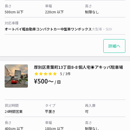
長さ
車幅
高さ
500cm 以下
220cm 以下
制限なし
対応車種
オートバイ
軽自動車
コンパクトカー
中型車
ワンボックス
大型車・SUV
詳細へ
厚別区青葉町13丁目8-8 個人宅◉アキッパ駐車場
5
/ 3件
¥500〜
/ 日
貸出時間
タイプ
再入庫
24時間営業
平置き
可
長さ
車幅
高さ
400cm 以下
180cm 以下
制限なし