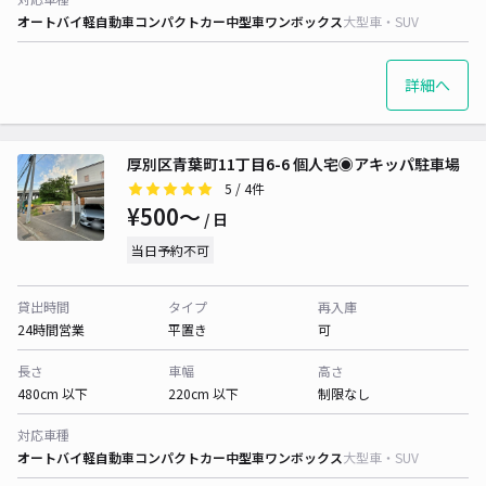
オートバイ
軽自動車
コンパクトカー
中型車
ワンボックス
大型車・SUV
詳細へ
厚別区青葉町11丁目6-6 個人宅◉アキッパ駐車場
5
/ 4件
¥500〜
/ 日
当日予約不可
貸出時間
タイプ
再入庫
24時間営業
平置き
可
長さ
車幅
高さ
480cm 以下
220cm 以下
制限なし
対応車種
オートバイ
軽自動車
コンパクトカー
中型車
ワンボックス
大型車・SUV