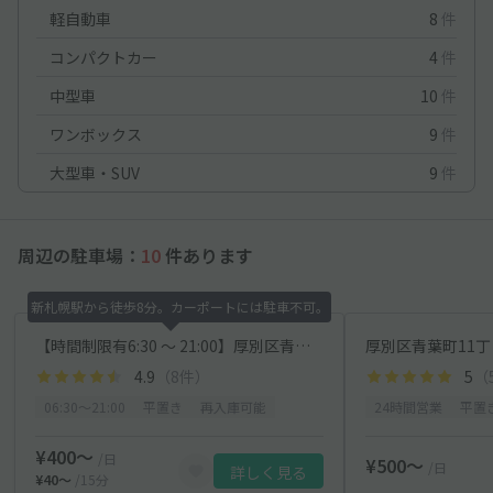
軽自動車
8
件
コンパクトカー
4
件
中型車
10
件
ワンボックス
9
件
大型車・SUV
9
件
周辺の駐車場：
10
件あります
新札幌駅から徒歩8分。カーポートには駐車不可。
【時間制限有6:30 〜 21:00】厚別区青葉町11-1-22駐車場
4.9
（8件）
5
（
06:30〜21:00
平置き
再入庫可能
24時間営業
平置
¥400〜
/日
¥500〜
/日
詳しく見る
¥40〜
/15分