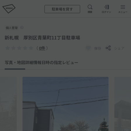
駐車場を貸す
検索
ログイン
メニュー
個人管理
新札幌 厚別区青葉町11丁目駐車場
（
0件
）
保存
シェア
写真・地図
詳細情報
日時の指定
レビュー