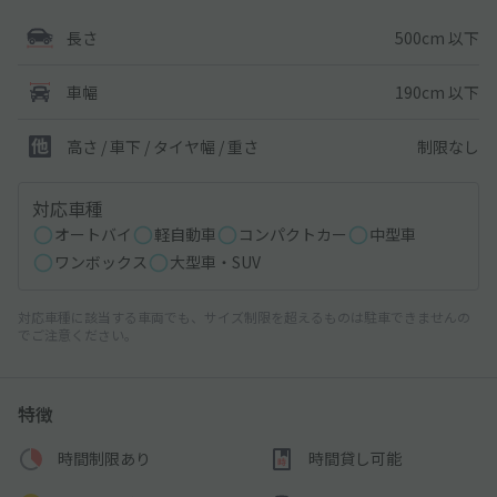
500cm 以下
長さ
190cm 以下
車幅
制限なし
高さ / 車下 / タイヤ幅 /
重さ
対応車種
オートバイ
軽自動車
コンパクトカー
中型車
ワンボックス
大型車・SUV
対応車種に該当する車両でも、サイズ制限を超えるものは駐車できませんの
でご注意ください。
特徴
時間制限あり
時間貸し可能