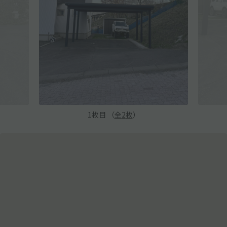
1
枚目 （
全
2
枚
）