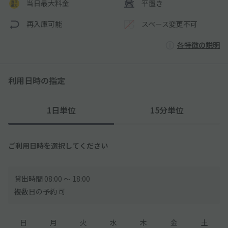
当日最大料金
平置き
再入庫可能
スペース変更不可
各特徴の説明
利用日時の指定
1日単位
15分単位
ご利用日時を選択してください
貸出時間 08:00 〜 18:00
複数日の予約 可
日
月
火
水
木
金
土