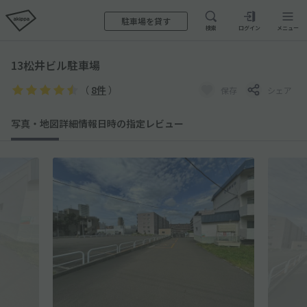
駐車場を貸す
検索
ログイン
メニュー
13松井ビル駐車場
（
8件
）
保存
シェア
写真・地図
詳細情報
日時の指定
レビュー