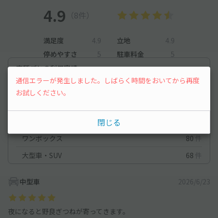
4.9
（8件）
満足度
4.9
立地
4.9
停めやすさ
5
駐車料金
5
車種ごとの利用実績
通信エラーが発生しました。しばらく時間をおいてから再度
軽自動車
213
件
お試しください。
コンパクトカー
126
件
中型車
128
件
閉じる
ワンボックス
80
件
大型車・SUV
68
件
中型車
2026/6/23
夜になると野良ぎつねが寄ってきます。