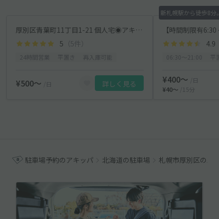
新札幌駅から徒歩8分
厚別区青葉町11丁目1-21 個人宅◉アキッパ駐車場
5
（5件）
4.9
24時間営業
平置き
再入庫可能
06:30〜21:00
平
¥400〜
/日
¥500〜
詳しく見る
/日
¥40〜
/15分
駐車場予約のアキッパ
北海道の駐車場
札幌市厚別区の駐