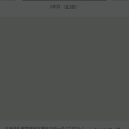
1
枚目 （
全
3
枚
）
北海道札幌市厚別区厚別中央一条7丁目16-1