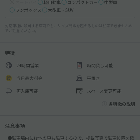
オートバイ
軽自動車
コンパクトカー
中型車
ワンボックス
大型車・SUV
対応車種に該当する車両でも、サイズ制限を超えるものは駐車できませんの
でご注意ください。
特徴
24時間営業
時間貸し可能
当日最大料金
平置き
再入庫可能
スペース変更可能
各特徴の説明
注意事項
●駐車場内には他の車も駐車するので、掲載写真で駐車位置を確