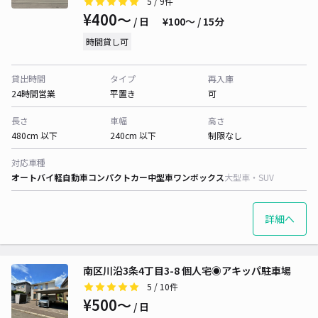
5
/ 9件
¥400〜
/ 日
¥100〜 / 15分
時間貸し可
貸出時間
タイプ
再入庫
24時間営業
平置き
可
長さ
車幅
高さ
480cm 以下
240cm 以下
制限なし
対応車種
オートバイ
軽自動車
コンパクトカー
中型車
ワンボックス
大型車・SUV
詳細へ
南区川沿3条4丁目3-8 個人宅◉アキッパ駐車場
5
/ 10件
¥500〜
/ 日