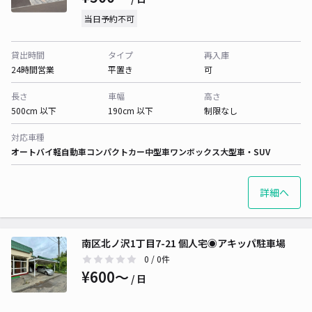
当日予約不可
貸出時間
タイプ
再入庫
24時間営業
平置き
可
長さ
車幅
高さ
500cm 以下
190cm 以下
制限なし
対応車種
オートバイ
軽自動車
コンパクトカー
中型車
ワンボックス
大型車・SUV
詳細へ
南区北ノ沢1丁目7-21 個人宅◉アキッパ駐車場
0
/ 0件
¥600〜
/ 日