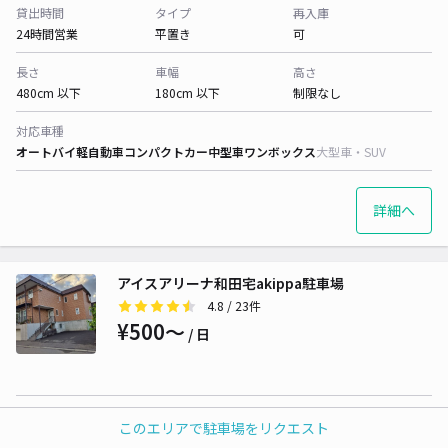
貸出時間
タイプ
再入庫
24時間営業
平置き
可
長さ
車幅
高さ
480cm 以下
180cm 以下
制限なし
対応車種
オートバイ
軽自動車
コンパクトカー
中型車
ワンボックス
大型車・SUV
詳細へ
アイスアリーナ和田宅akippa駐車場
4.8
/ 23件
¥500〜
/ 日
貸出時間
タイプ
再入庫
このエリアで駐車場をリクエスト
24時間営業
平置き
可