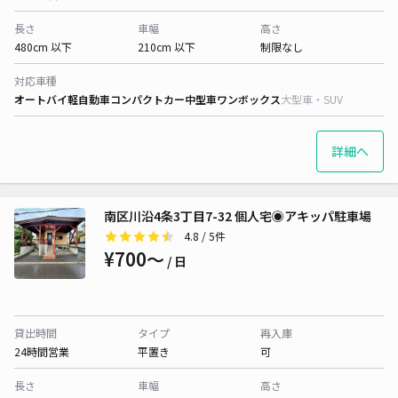
長さ
車幅
高さ
480cm 以下
210cm 以下
制限なし
対応車種
オートバイ
軽自動車
コンパクトカー
中型車
ワンボックス
大型車・SUV
詳細へ
南区川沿4条3丁目7-32 個人宅◉アキッパ駐車場
4.8
/ 5件
¥700〜
/ 日
貸出時間
タイプ
再入庫
24時間営業
平置き
可
長さ
車幅
高さ