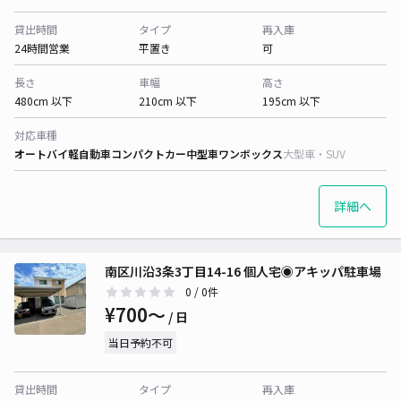
貸出時間
タイプ
再入庫
24時間営業
平置き
可
長さ
車幅
高さ
480cm 以下
210cm 以下
195cm 以下
対応車種
オートバイ
軽自動車
コンパクトカー
中型車
ワンボックス
大型車・SUV
詳細へ
南区川沿3条3丁目14-16 個人宅◉アキッパ駐車場
0
/ 0件
¥700〜
/ 日
当日予約不可
貸出時間
タイプ
再入庫