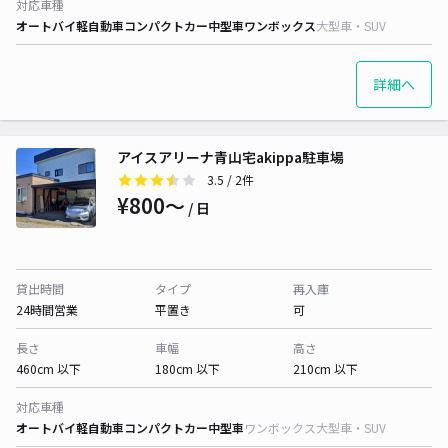
対応車種
オートバイ
軽自動車
コンパクトカー
中型車
ワンボックス
大型車・SUV
詳細へ
アイスアリーナ青山宅akippa駐車場
3.5
/ 2件
¥800〜
/ 日
貸出時間
タイプ
再入庫
24時間営業
平置き
可
長さ
車幅
高さ
460cm 以下
180cm 以下
210cm 以下
対応車種
オートバイ
軽自動車
コンパクトカー
中型車
ワンボックス
大型車・SUV