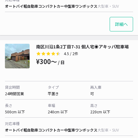
オートバイ
軽自動車
コンパクトカー
中型車
ワンボックス
大型車・SUV
詳細へ
南区川沿1条2丁目7-31 個人宅◉アキッパ駐車場
4.5
/ 2件
¥300〜
/ 日
貸出時間
タイプ
再入庫
24時間営業
平置き
可
長さ
車幅
高さ
500cm 以下
240cm 以下
220cm 以下
対応車種
オートバイ
軽自動車
コンパクトカー
中型車
ワンボックス
大型車・SUV