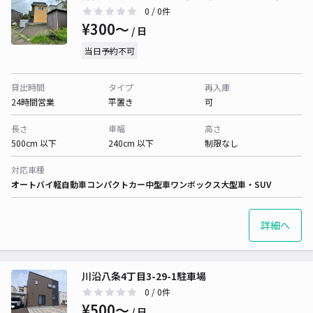
0
/ 0件
¥300〜
/ 日
当日予約不可
貸出時間
タイプ
再入庫
24時間営業
平置き
可
長さ
車幅
高さ
500cm 以下
240cm 以下
制限なし
対応車種
オートバイ
軽自動車
コンパクトカー
中型車
ワンボックス
大型車・SUV
詳細へ
川沿八条4丁目3-29-1駐車場
0
/ 0件
¥500〜
/ 日