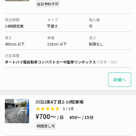
当日予約不可
貸出時間
タイプ
再入庫
24時間営業
平置き
可
長さ
車幅
高さ
480cm 以下
220cm 以下
制限なし
対応車種
オートバイ
軽自動車
コンパクトカー
中型車
ワンボックス
大型車・SUV
詳細へ
川沿2条6丁目2-10駐車場
5
/ 1件
¥700〜
/ 日
¥50〜 / 15分
時間貸し可