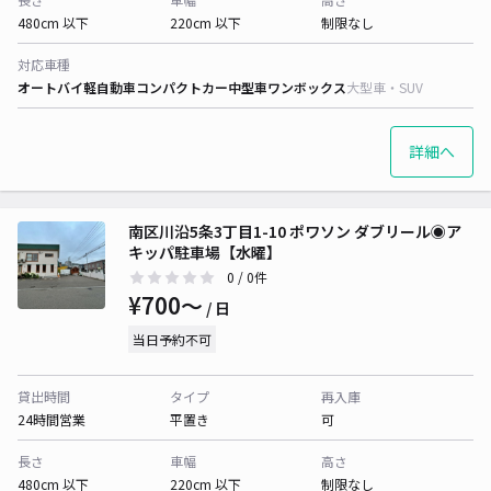
480cm 以下
220cm 以下
制限なし
対応車種
オートバイ
軽自動車
コンパクトカー
中型車
ワンボックス
大型車・SUV
詳細へ
南区川沿5条3丁目1-10 ポワソン ダブリール◉ア
キッパ駐車場【水曜】
0
/ 0件
¥700〜
/ 日
当日予約不可
貸出時間
タイプ
再入庫
24時間営業
平置き
可
長さ
車幅
高さ
480cm 以下
220cm 以下
制限なし