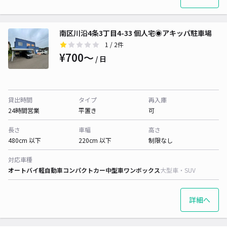
南区川沿4条3丁目4-33 個人宅◉アキッパ駐車場
1
/ 2件
¥700〜
/ 日
貸出時間
タイプ
再入庫
24時間営業
平置き
可
長さ
車幅
高さ
480cm 以下
220cm 以下
制限なし
対応車種
オートバイ
軽自動車
コンパクトカー
中型車
ワンボックス
大型車・SUV
詳細へ