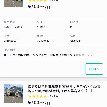
5
/ 2件
¥700〜
/ 日
貸出時間
タイプ
再入庫
15:00 〜23:59
平置き
可
長さ
車幅
高さ
480cm 以下
220cm 以下
制限なし
対応車種
オートバイ
軽自動車
コンパクトカー
中型車
ワンボックス
大型車・SUV
詳細へ
あすりは整骨院駐車場/真駒内セキスイハイム/真
駒内公園/南区体育館/イオン藻岩近く【日】
5
/ 7件
¥700〜
/ 日