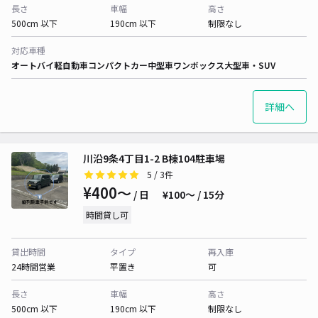
長さ
車幅
高さ
500cm 以下
190cm 以下
制限なし
対応車種
オートバイ
軽自動車
コンパクトカー
中型車
ワンボックス
大型車・SUV
詳細へ
川沿9条4丁目1-2 B棟104駐車場
5
/ 3件
¥400〜
/ 日
¥100〜 / 15分
時間貸し可
貸出時間
タイプ
再入庫
24時間営業
平置き
可
長さ
車幅
高さ
500cm 以下
190cm 以下
制限なし