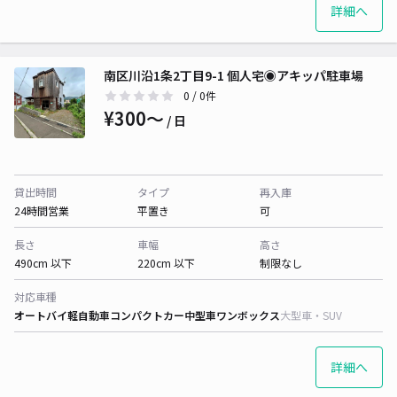
詳細へ
南区川沿1条2丁目9-1 個人宅◉アキッパ駐車場
0
/ 0件
¥300〜
/ 日
貸出時間
タイプ
再入庫
24時間営業
平置き
可
長さ
車幅
高さ
490cm 以下
220cm 以下
制限なし
対応車種
オートバイ
軽自動車
コンパクトカー
中型車
ワンボックス
大型車・SUV
詳細へ