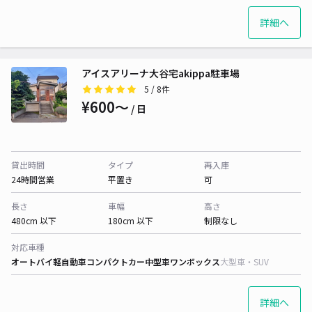
詳細へ
アイスアリーナ大谷宅akippa駐車場
5
/ 8件
¥600〜
/ 日
貸出時間
タイプ
再入庫
24時間営業
平置き
可
長さ
車幅
高さ
480cm 以下
180cm 以下
制限なし
対応車種
オートバイ
軽自動車
コンパクトカー
中型車
ワンボックス
大型車・SUV
詳細へ