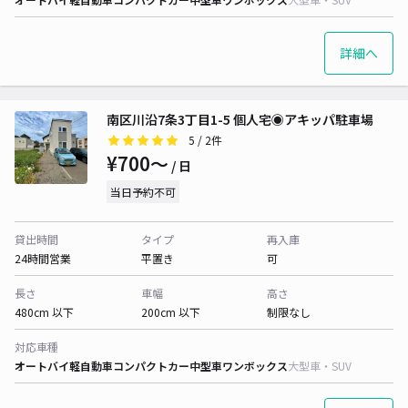
詳細へ
南区川沿7条3丁目1-5 個人宅◉アキッパ駐車場
5
/ 2件
¥700〜
/ 日
当日予約不可
貸出時間
タイプ
再入庫
24時間営業
平置き
可
長さ
車幅
高さ
480cm 以下
200cm 以下
制限なし
対応車種
オートバイ
軽自動車
コンパクトカー
中型車
ワンボックス
大型車・SUV