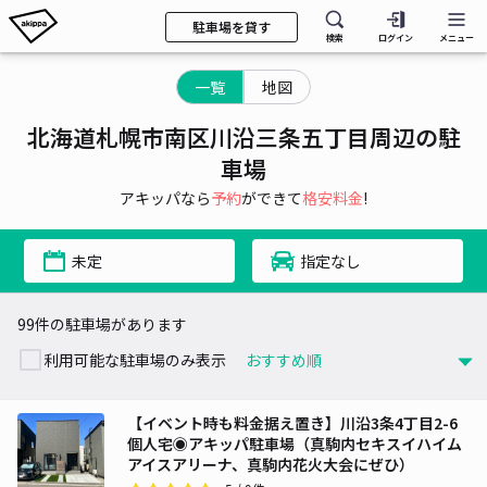
駐車場を貸す
検索
ログイン
メニュー
一覧
地図
北海道札幌市南区川沿三条五丁目周辺の駐
車場
アキッパなら
予約
ができて
格安料金
!
未定
指定なし
99件の駐車場があります
利用可能な駐車場のみ表示
【イベント時も料金据え置き】川沿3条4丁目2-6
個人宅◉アキッパ駐車場（真駒内セキスイハイム
アイスアリーナ、真駒内花火大会にぜひ）