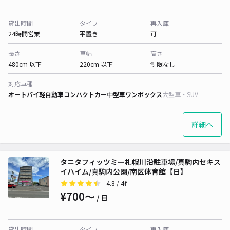
貸出時間
タイプ
再入庫
24時間営業
平置き
可
長さ
車幅
高さ
480cm 以下
220cm 以下
制限なし
対応車種
オートバイ
軽自動車
コンパクトカー
中型車
ワンボックス
大型車・SUV
詳細へ
タニタフィッツミー札幌川沿駐車場/真駒内セキス
イハイム/真駒内公園/南区体育館【日】
4.8
/ 4件
¥700〜
/ 日
貸出時間
タイプ
再入庫