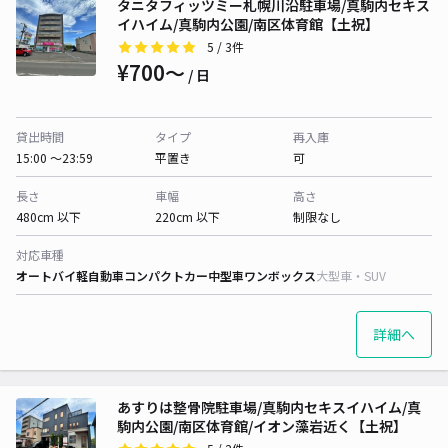
タニタフィッツミー札幌川沿駐車場/真駒内セキス
イハイム/真駒内公園/南区体育館【土祝】
5
/ 3件
¥700〜
/ 日
貸出時間
タイプ
再入庫
15:00 〜23:59
平置き
可
長さ
車幅
高さ
480cm 以下
220cm 以下
制限なし
対応車種
オートバイ
軽自動車
コンパクトカー
中型車
ワンボックス
大型車・SUV
詳細へ
あすりは整骨院駐車場/真駒内セキスイハイム/真
駒内公園/南区体育館/イオン藻岩近く【土祝】