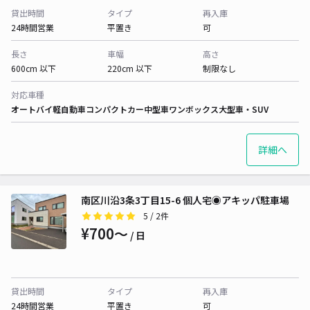
貸出時間
タイプ
再入庫
24時間営業
平置き
可
長さ
車幅
高さ
600cm 以下
220cm 以下
制限なし
対応車種
オートバイ
軽自動車
コンパクトカー
中型車
ワンボックス
大型車・SUV
詳細へ
南区川沿3条3丁目15-6 個人宅◉アキッパ駐車場
5
/ 2件
¥700〜
/ 日
貸出時間
タイプ
再入庫
24時間営業
平置き
可