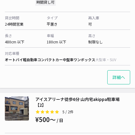
時間貸し可
貸出時間
タイプ
再入庫
24時間営業
平置き
可
長さ
車幅
高さ
480cm 以下
180cm 以下
制限なし
対応車種
オートバイ
軽自動車
コンパクトカー
中型車
ワンボックス
大型車・SUV
詳細へ
アイスアリーナ徒歩6分 山内宅akippa駐車場
【2】
5
/ 2件
¥500〜
/ 日