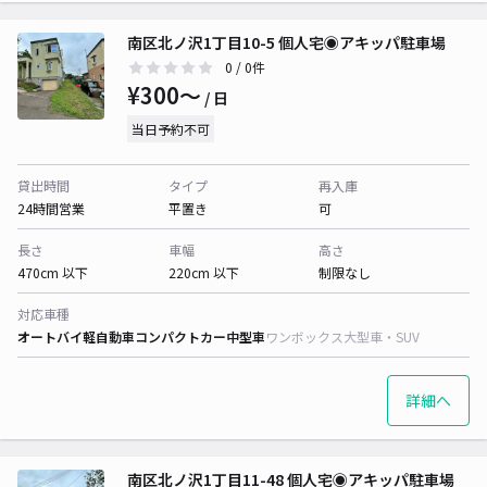
南区北ノ沢1丁目10-5 個人宅◉アキッパ駐車場
0
/ 0件
¥300〜
/ 日
当日予約不可
貸出時間
タイプ
再入庫
24時間営業
平置き
可
長さ
車幅
高さ
470cm 以下
220cm 以下
制限なし
対応車種
オートバイ
軽自動車
コンパクトカー
中型車
ワンボックス
大型車・SUV
詳細へ
南区北ノ沢1丁目11-48 個人宅◉アキッパ駐車場