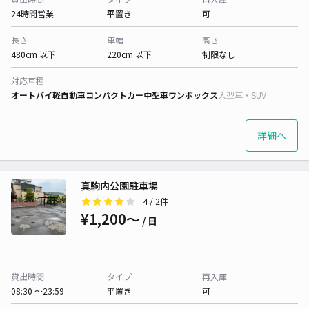
24時間営業
平置き
可
長さ
車幅
高さ
480cm 以下
220cm 以下
制限なし
対応車種
オートバイ
軽自動車
コンパクトカー
中型車
ワンボックス
大型車・SUV
詳細へ
真駒内公園駐車場
4
/ 2件
¥1,200〜
/ 日
貸出時間
タイプ
再入庫
08:30 〜23:59
平置き
可