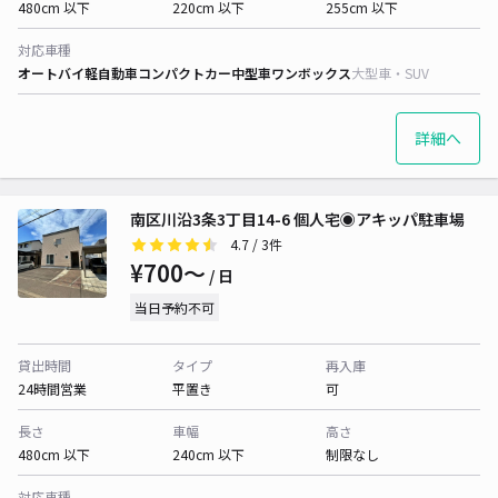
480cm 以下
220cm 以下
255cm 以下
対応車種
オートバイ
軽自動車
コンパクトカー
中型車
ワンボックス
大型車・SUV
詳細へ
南区川沿3条3丁目14-6 個人宅◉アキッパ駐車場
4.7
/ 3件
¥700〜
/ 日
当日予約不可
貸出時間
タイプ
再入庫
24時間営業
平置き
可
長さ
車幅
高さ
480cm 以下
240cm 以下
制限なし
対応車種