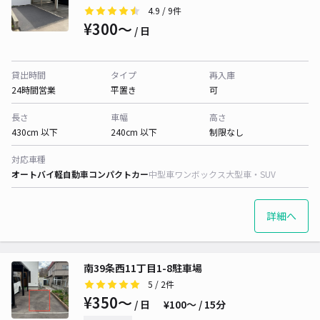
4.9
/ 9件
¥300〜
/ 日
貸出時間
タイプ
再入庫
24時間営業
平置き
可
長さ
車幅
高さ
430cm 以下
240cm 以下
制限なし
対応車種
オートバイ
軽自動車
コンパクトカー
中型車
ワンボックス
大型車・SUV
詳細へ
南39条西11丁目1-8駐車場
5
/ 2件
¥350〜
/ 日
¥100〜 / 15分