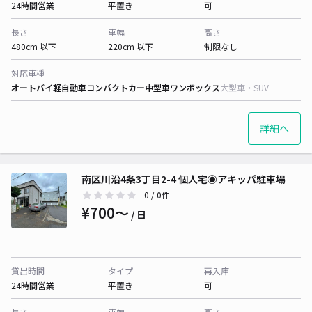
24時間営業
平置き
可
長さ
車幅
高さ
480cm 以下
220cm 以下
制限なし
対応車種
オートバイ
軽自動車
コンパクトカー
中型車
ワンボックス
大型車・SUV
詳細へ
南区川沿4条3丁目2-4 個人宅◉アキッパ駐車場
0
/ 0件
¥700〜
/ 日
貸出時間
タイプ
再入庫
24時間営業
平置き
可
長さ
車幅
高さ