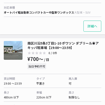
対応車種
オートバイ
軽自動車
コンパクトカー
中型車
ワンボックス
大型車・SUV
詳細へ
南区川沿5条3丁目1-10 ポワソン ダブリール◉ア
キッパ駐車場【19:00～23:59】
0
/ 0件
¥700〜
/ 日
当日予約不可
貸出時間
タイプ
再入庫
19:00 〜23:59
平置き
可
長さ
車幅
高さ
480cm 以下
220cm 以下
制限なし