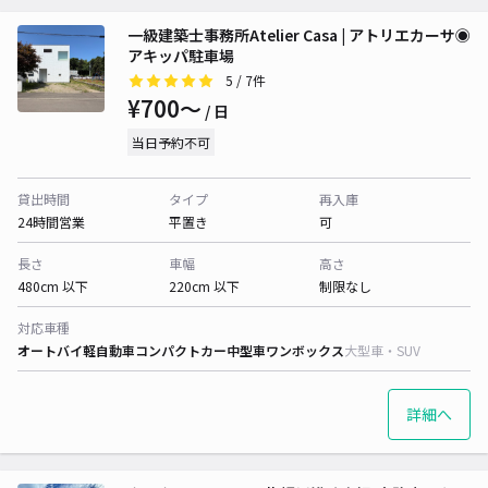
一級建築士事務所Atelier Casa | アトリエカーサ◉
アキッパ駐車場
5
/ 7件
¥700〜
/ 日
当日予約不可
貸出時間
タイプ
再入庫
24時間営業
平置き
可
長さ
車幅
高さ
480cm 以下
220cm 以下
制限なし
対応車種
オートバイ
軽自動車
コンパクトカー
中型車
ワンボックス
大型車・SUV
詳細へ