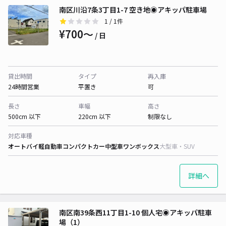
南区川沿7条3丁目1-7 空き地◉アキッパ駐車場
1
/ 1件
¥700〜
/ 日
貸出時間
タイプ
再入庫
24時間営業
平置き
可
長さ
車幅
高さ
500cm 以下
220cm 以下
制限なし
対応車種
オートバイ
軽自動車
コンパクトカー
中型車
ワンボックス
大型車・SUV
詳細へ
南区南39条西11丁目1-10 個人宅◉アキッパ駐車
場（1）