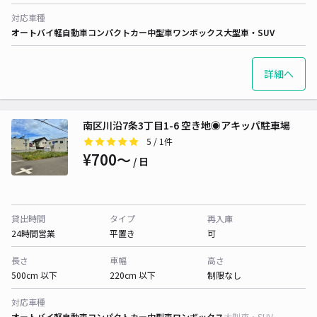
対応車種
オートバイ
軽自動車
コンパクトカー
中型車
ワンボックス
大型車・SUV
詳細へ
南区川沿7条3丁目1-6 空き地◉アキッパ駐車場
5
/ 1件
¥700〜
/ 日
貸出時間
タイプ
再入庫
24時間営業
平置き
可
長さ
車幅
高さ
500cm 以下
220cm 以下
制限なし
対応車種
オートバイ
軽自動車
コンパクトカー
中型車
ワンボックス
大型車・SUV