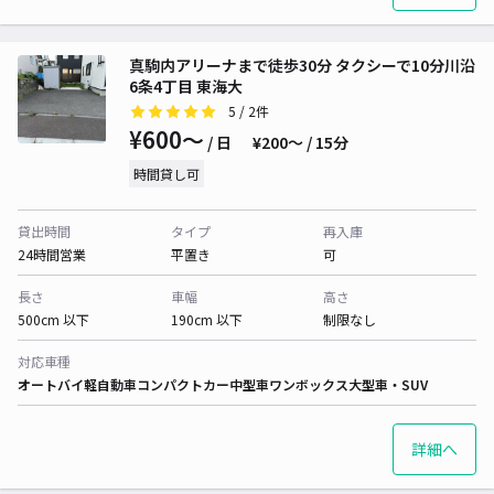
真駒内アリーナまで徒歩30分 タクシーで10分川沿
6条4丁目 東海大
5
/ 2件
¥600〜
/ 日
¥200〜 / 15分
時間貸し可
貸出時間
タイプ
再入庫
24時間営業
平置き
可
長さ
車幅
高さ
500cm 以下
190cm 以下
制限なし
対応車種
オートバイ
軽自動車
コンパクトカー
中型車
ワンボックス
大型車・SUV
詳細へ