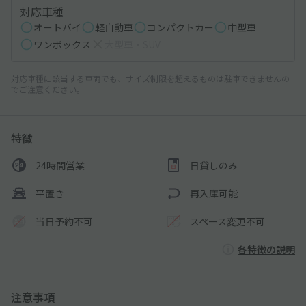
対応車種
オートバイ
軽自動車
コンパクトカー
中型車
ワンボックス
大型車・SUV
対応車種に該当する車両でも、サイズ制限を超えるものは駐車できませんの
でご注意ください。
特徴
24時間営業
日貸しのみ
平置き
再入庫可能
当日予約不可
スペース変更不可
各特徴の説明
注意事項