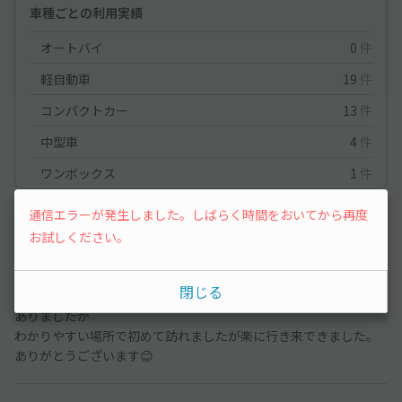
車種ごとの利用実績
オートバイ
0
件
軽自動車
19
件
コンパクトカー
13
件
中型車
4
件
ワンボックス
1
件
通信エラーが発生しました。しばらく時間をおいてから再度
軽自動車
2026/7/17
お試しください。
真駒内セキスイハイムアリーナへ藤井風さんのライブへ行くため
閉じる
に駐車場を探していました。諦めかけた時に見つかり徒歩20分と
ありましたが
わかりやすい場所で初めて訪れましたが楽に行き来できました。
ありがとうございます😊