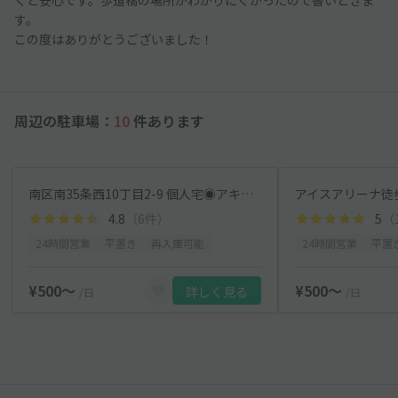
す。
この度はありがとうございました！
周辺の駐車場：
10
件あります
南区南35条西10丁目2-9 個人宅◉アキッパ駐車場
4.8
（6件）
5
（
24時間営業
平置き
再入庫可能
24時間営業
平置
¥500〜
¥500〜
詳しく見る
/日
/日