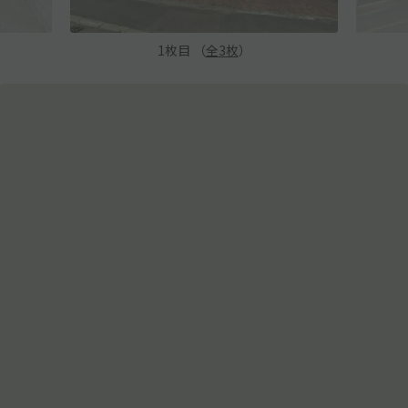
1
枚目 （
全
3
枚
）