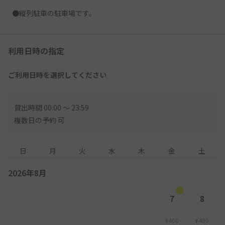
●縦列駐車の駐車場です。
利用日時の指定
ご利用日時を選択してください
貸出時間 00:00 〜 23:59
複数日の予約 可
日
月
火
水
木
金
土
2026年8月
7
8
¥400
¥400