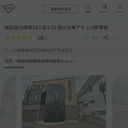
駐車場を貸す
検索
ログイン
メニュー
南区南35条西10丁目2-23 個人宅◉アキッパ駐車場
（
3件
）
保存
シェア
この駐車場は当日予約ができません
写真・地図
詳細情報
日時の指定
レビュー