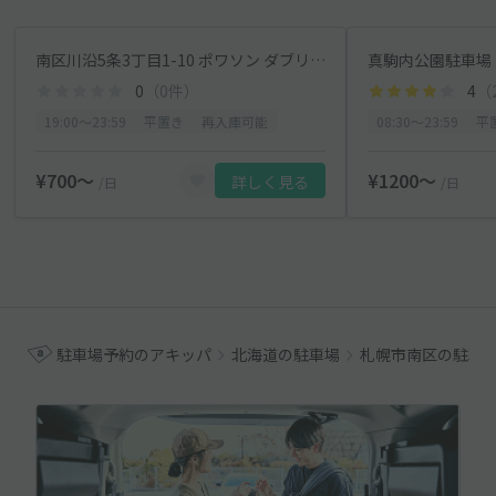
南区川沿5条3丁目1-10 ポワソン ダブリール◉アキッパ駐車場【19:00～23:59】
真駒内公園駐車場
0
（0件）
4
（
19:00〜23:59
平置き
再入庫可能
08:30〜23:59
平
¥700〜
¥1200〜
詳しく見る
/日
/日
駐車場予約のアキッパ
北海道の駐車場
札幌市南区の駐車