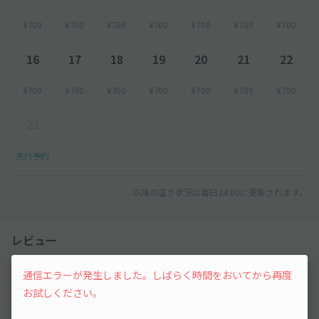
¥700
¥700
¥700
¥700
¥700
¥700
¥700
16
17
18
19
20
21
22
¥700
¥700
¥700
¥700
¥700
¥700
¥700
23
先行予約
以降の空き状況は毎日24:00に更新されます。
レビュー
通信エラーが発生しました。しばらく時間をおいてから再度
まだレビューがありません。他のユーザーの方の
お試しください。
ために、利用後にレビューを投稿してみましょ
う。