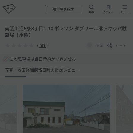
駐車場を貸す
検索
ログイン
メニュー
南区川沿5条3丁目1-10 ポワソン ダブリール◉アキッパ駐
車場【水曜】
（
0件
）
保存
シェア
この駐車場は当日予約ができません
写真・地図
詳細情報
日時の指定
レビュー