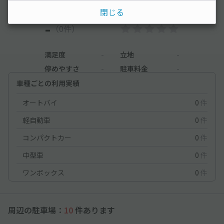
閉じる
-
（0件）
満足度
-
立地
-
停めやすさ
-
駐車料金
-
車種ごとの利用実績
オートバイ
0
件
軽自動車
0
件
コンパクトカー
0
件
中型車
0
件
ワンボックス
0
件
周辺の駐車場：
10
件あります