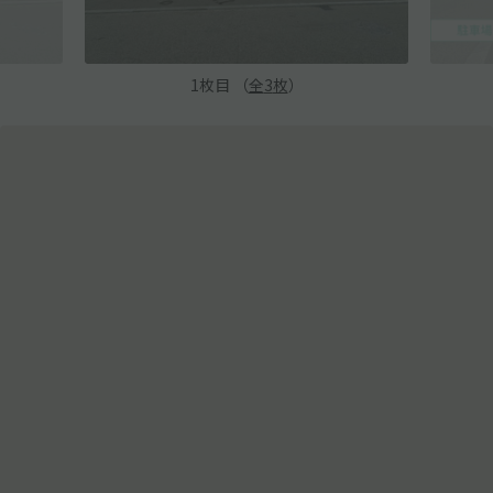
1
枚目 （
全
3
枚
）