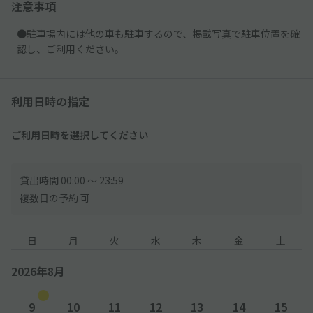
注意事項
●駐車場内には他の車も駐車するので、掲載写真で駐車位置を確
認し、ご利用ください。
利用日時の指定
ご利用日時を選択してください
貸出時間 00:00 〜 23:59
複数日の予約 可
日
月
火
水
木
金
土
2026年8月
9
10
11
12
13
14
15