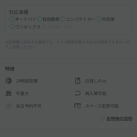
対応車種
オートバイ
軽自動車
コンパクトカー
中型車
ワンボックス
大型車・SUV
対応車種に該当する車両でも、サイズ制限を超えるものは駐車できませんの
でご注意ください。
特徴
24時間営業
日貸しのみ
平置き
再入庫可能
当日予約不可
スペース変更可能
各特徴の説明