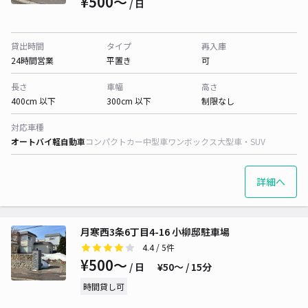
¥500〜
/ 日
貸出時間
タイプ
再入庫
24時間営業
平置き
可
長さ
車幅
高さ
400cm 以下
300cm 以下
制限なし
対応車種
オートバイ
軽自動車
コンパクトカー
中型車
ワンボックス
大型車・SUV
詳細へ
月寒西3条6丁目4-16 小柳邸駐車場
4.4
/ 5件
¥500〜
/ 日
¥50〜 / 15分
時間貸し可