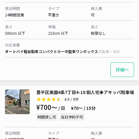
貸出時間
タイプ
再入庫
24時間営業
平置き
可
長さ
車幅
高さ
500cm 以下
210cm 以下
制限なし
対応車種
オートバイ
軽自動車
コンパクトカー
中型車
ワンボックス
大型車・SUV
詳細へ
豊平区美園4条7丁目4-18 個人宅◉アキッパ駐車場
4.9
/ 9件
¥700〜
/ 日
¥70〜 / 15分
時間貸し可
当日予約不可
貸出時間
タイプ
再入庫