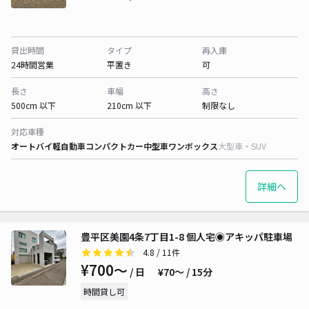
貸出時間
タイプ
再入庫
24時間営業
平置き
可
長さ
車幅
高さ
500cm 以下
210cm 以下
制限なし
対応車種
オートバイ
軽自動車
コンパクトカー
中型車
ワンボックス
大型車・SUV
詳細へ
豊平区美園4条7丁目1-8 個人宅◉アキッパ駐車場
4.8
/ 11件
¥700〜
/ 日
¥70〜 / 15分
時間貸し可