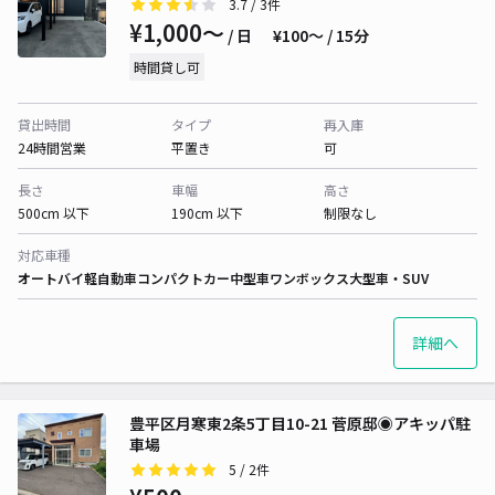
3.7
/ 3件
¥1,000〜
/ 日
¥100〜 / 15分
時間貸し可
貸出時間
タイプ
再入庫
24時間営業
平置き
可
長さ
車幅
高さ
500cm 以下
190cm 以下
制限なし
対応車種
オートバイ
軽自動車
コンパクトカー
中型車
ワンボックス
大型車・SUV
詳細へ
豊平区月寒東2条5丁目10-21 菅原邸◉アキッパ駐
車場
5
/ 2件