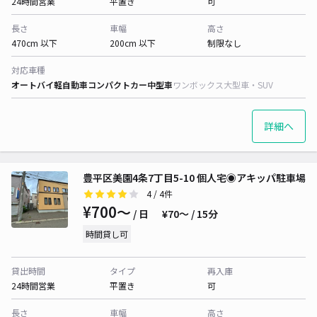
24時間営業
平置き
可
長さ
車幅
高さ
470cm 以下
200cm 以下
制限なし
対応車種
オートバイ
軽自動車
コンパクトカー
中型車
ワンボックス
大型車・SUV
詳細へ
豊平区美園4条7丁目5-10 個人宅◉アキッパ駐車場
4
/ 4件
¥700〜
/ 日
¥70〜 / 15分
時間貸し可
貸出時間
タイプ
再入庫
24時間営業
平置き
可
長さ
車幅
高さ