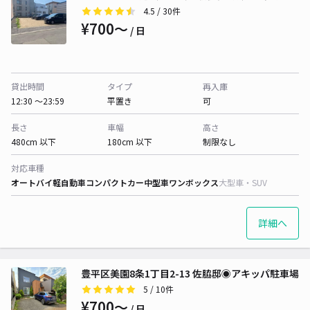
4.5
/ 30件
¥700〜
/ 日
貸出時間
タイプ
再入庫
12:30 〜23:59
平置き
可
長さ
車幅
高さ
480cm 以下
180cm 以下
制限なし
対応車種
オートバイ
軽自動車
コンパクトカー
中型車
ワンボックス
大型車・SUV
詳細へ
豊平区美園8条1丁目2-13 佐脇邸◉アキッパ駐車場
5
/ 10件
¥700〜
/ 日