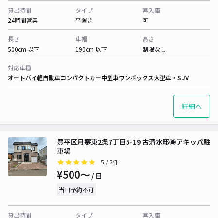
貸出時間
タイプ
再入庫
24時間営業
平置き
可
長さ
車幅
高さ
500cm 以下
190cm 以下
制限なし
対応車種
オートバイ
軽自動車
コンパクトカー
中型車
ワンボックス
大型車・SUV
詳細へ
豊平区月寒東2条7丁目5-19 古清水邸◉アキッパ駐
車場
5
/ 2件
¥500〜
/ 日
当日予約不可
貸出時間
タイプ
再入庫