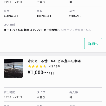
09:00 〜23:00
平置き
可
長さ
車幅
高さ
460cm 以下
180cm 以下
制限なし
対応車種
オートバイ
軽自動車
コンパクトカー
中型車
ワンボックス
大型車・SUV
詳細へ
きたえーる傍 NACビル豊平駐車場
4.5
/ 2件
¥1,000〜
/ 日
貸出時間
タイプ
再入庫
07:00 〜23:59
平置き
可
長さ
車幅
高さ