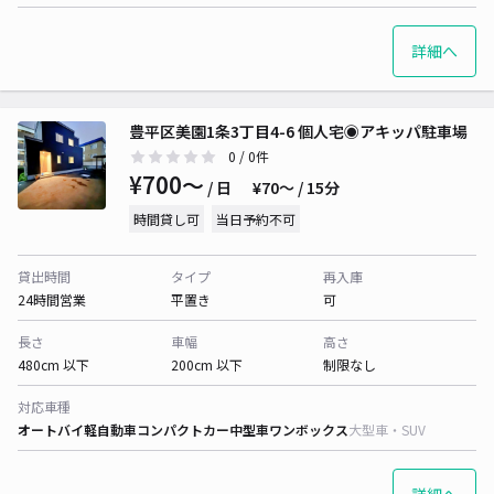
詳細へ
豊平区美園1条3丁目4-6 個人宅◉アキッパ駐車場
0
/ 0件
¥700〜
/ 日
¥70〜 / 15分
時間貸し可
当日予約不可
貸出時間
タイプ
再入庫
24時間営業
平置き
可
長さ
車幅
高さ
480cm 以下
200cm 以下
制限なし
対応車種
オートバイ
軽自動車
コンパクトカー
中型車
ワンボックス
大型車・SUV