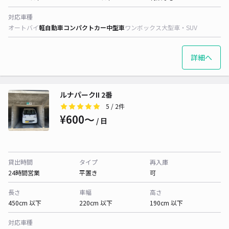
対応車種
オートバイ
軽自動車
コンパクトカー
中型車
ワンボックス
大型車・SUV
詳細へ
ルナパークII 2番
5
/ 2件
¥600〜
/ 日
貸出時間
タイプ
再入庫
24時間営業
平置き
可
長さ
車幅
高さ
450cm 以下
220cm 以下
190cm 以下
対応車種