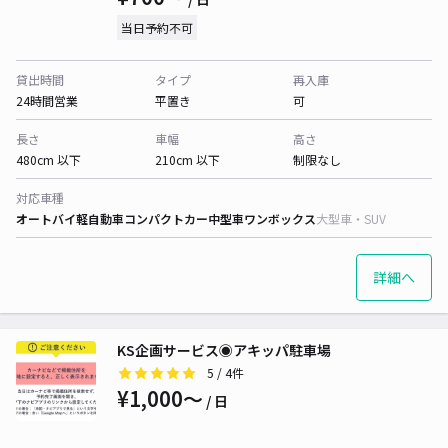
当日予約不可
貸出時間
タイプ
再入庫
24時間営業
平置き
可
長さ
車幅
高さ
480cm 以下
210cm 以下
制限なし
対応車種
オートバイ
軽自動車
コンパクトカー
中型車
ワンボックス
大型車・SUV
詳細へ
KS企画サービス◉アキッパ駐車場
5
/ 4件
¥1,000〜
/ 日