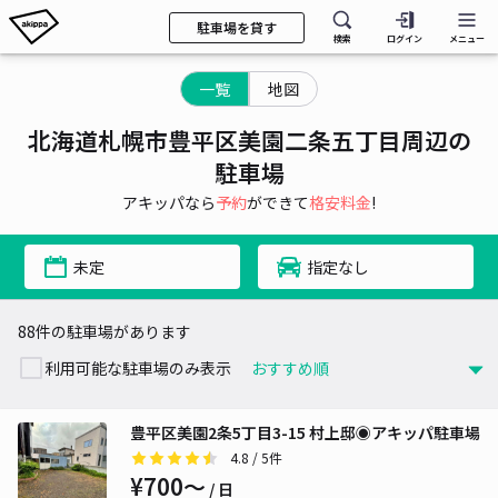
駐車場を貸す
検索
ログイン
メニュー
一覧
地図
北海道札幌市豊平区美園二条五丁目周辺の
駐車場
アキッパなら
予約
ができて
格安料金
!
未定
指定なし
88件の駐車場があります
利用可能な駐車場のみ表示
豊平区美園2条5丁目3-15 村上邸◉アキッパ駐車場
4.8
/ 5件
¥700〜
/ 日