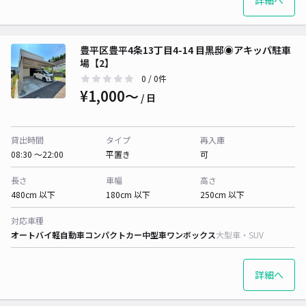
詳細へ
豊平区豊平4条13丁目4-14 目黒邸◉アキッパ駐車
場【2】
0
/ 0件
¥1,000〜
/ 日
貸出時間
タイプ
再入庫
08:30 〜22:00
平置き
可
長さ
車幅
高さ
480cm 以下
180cm 以下
250cm 以下
対応車種
オートバイ
軽自動車
コンパクトカー
中型車
ワンボックス
大型車・SUV
詳細へ