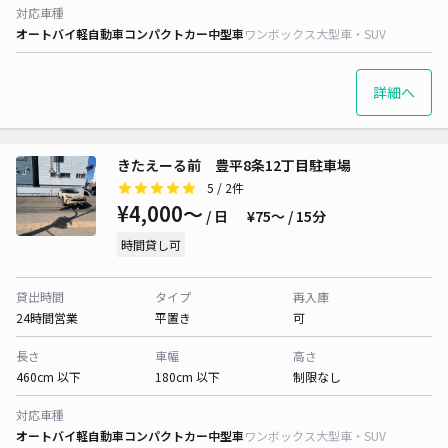
対応車種
オートバイ
軽自動車
コンパクトカー
中型車
ワンボックス
大型車・SUV
詳細へ
きたえーる前 豊平8条12丁目駐車場
5
/ 2件
¥4,000〜
/ 日
¥75〜 / 15分
時間貸し可
貸出時間
タイプ
再入庫
24時間営業
平置き
可
長さ
車幅
高さ
460cm 以下
180cm 以下
制限なし
対応車種
オートバイ
軽自動車
コンパクトカー
中型車
ワンボックス
大型車・SUV