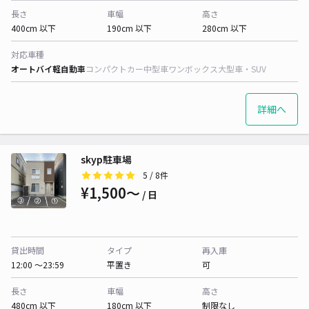
長さ
車幅
高さ
400cm 以下
190cm 以下
280cm 以下
対応車種
オートバイ
軽自動車
コンパクトカー
中型車
ワンボックス
大型車・SUV
詳細へ
skyp駐車場
5
/ 8件
¥1,500〜
/ 日
貸出時間
タイプ
再入庫
12:00 〜23:59
平置き
可
長さ
車幅
高さ
480cm 以下
180cm 以下
制限なし