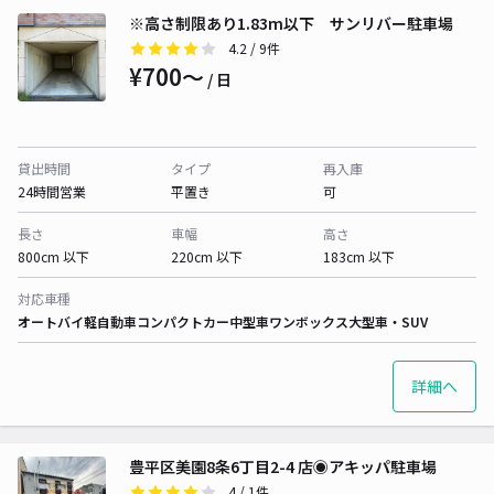
※高さ制限あり1.83m以下 サンリバー駐車場
4.2
/ 9件
¥700〜
/ 日
貸出時間
タイプ
再入庫
24時間営業
平置き
可
長さ
車幅
高さ
800cm 以下
220cm 以下
183cm 以下
対応車種
オートバイ
軽自動車
コンパクトカー
中型車
ワンボックス
大型車・SUV
詳細へ
豊平区美園8条6丁目2-4 店◉アキッパ駐車場
4
/ 1件