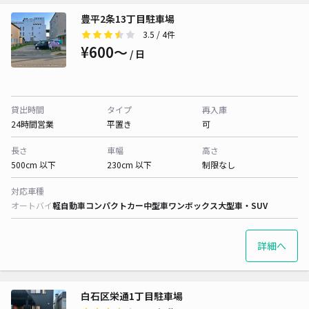
豊平2条13丁目駐車場
3.5
/ 4件
¥600〜
/ 日
貸出時間
タイプ
再入庫
24時間営業
平置き
可
長さ
車幅
高さ
500cm 以下
230cm 以下
制限なし
対応車種
オートバイ
軽自動車
コンパクトカー
中型車
ワンボックス
大型車・SUV
詳細へ
白石区栄通1丁目駐車場