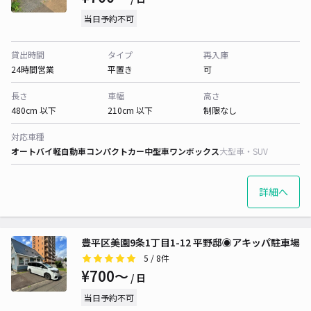
当日予約不可
貸出時間
タイプ
再入庫
24時間営業
平置き
可
長さ
車幅
高さ
480cm 以下
210cm 以下
制限なし
対応車種
オートバイ
軽自動車
コンパクトカー
中型車
ワンボックス
大型車・SUV
詳細へ
豊平区美園9条1丁目1-12 平野邸◉アキッパ駐車場
5
/ 8件
¥700〜
/ 日
当日予約不可