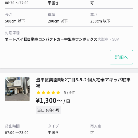
08:30 〜22:00
平置き
可
長さ
車幅
高さ
500cm 以下
200cm 以下
250cm 以下
対応車種
オートバイ
軽自動車
コンパクトカー
中型車
ワンボックス
大型車・SUV
詳細へ
豊平区美園8条2丁目5-5-2 個人宅◉アキッパ駐車
場
5
/ 6件
¥1,300〜
/ 日
当日予約不可
貸出時間
タイプ
再入庫
07:00 〜23:00
平置き
可