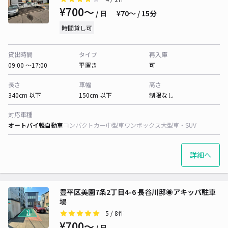
¥700〜
/ 日
¥70〜 / 15分
時間貸し可
貸出時間
タイプ
再入庫
09:00 〜17:00
平置き
可
長さ
車幅
高さ
340cm 以下
150cm 以下
制限なし
対応車種
オートバイ
軽自動車
コンパクトカー
中型車
ワンボックス
大型車・SUV
詳細へ
豊平区美園7条2丁目4-6 長谷川邸◉アキッパ駐車
場
5
/ 8件
¥700〜
/ 日