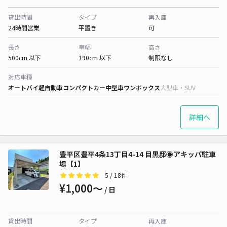
貸出時間
タイプ
再入庫
24時間営業
平置き
可
長さ
車幅
高さ
500cm 以下
190cm 以下
制限なし
対応車種
オートバイ
軽自動車
コンパクトカー
中型車
ワンボックス
大型車・SUV
詳細へ
豊平区豊平4条13丁目4-14 目黒邸◉アキッパ駐車
場【1】
5
/ 18件
¥1,000〜
/ 日
貸出時間
タイプ
再入庫