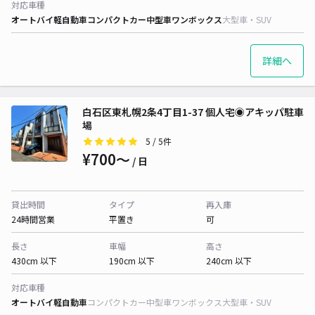
対応車種
オートバイ
軽自動車
コンパクトカー
中型車
ワンボックス
大型車・SUV
詳細へ
白石区東札幌2条4丁目1-37 個人宅◉アキッパ駐車
場
5
/ 5件
¥700〜
/ 日
貸出時間
タイプ
再入庫
24時間営業
平置き
可
長さ
車幅
高さ
430cm 以下
190cm 以下
240cm 以下
対応車種
オートバイ
軽自動車
コンパクトカー
中型車
ワンボックス
大型車・SUV