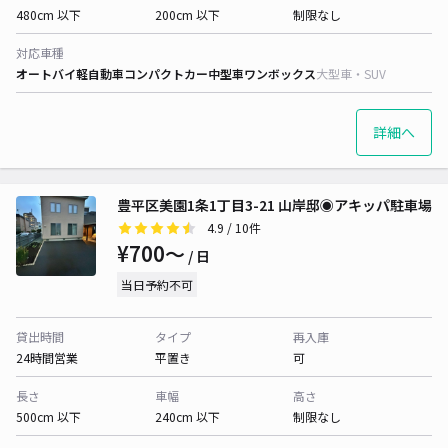
480cm 以下
200cm 以下
制限なし
対応車種
オートバイ
軽自動車
コンパクトカー
中型車
ワンボックス
大型車・SUV
詳細へ
豊平区美園1条1丁目3-21 山岸邸◉アキッパ駐車場
4.9
/ 10件
¥700〜
/ 日
当日予約不可
貸出時間
タイプ
再入庫
24時間営業
平置き
可
長さ
車幅
高さ
500cm 以下
240cm 以下
制限なし