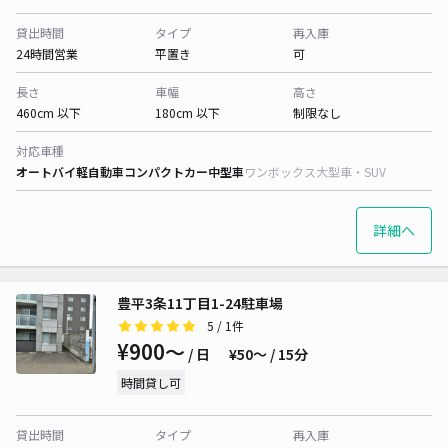
貸出時間
タイプ
再入庫
24時間営業
平置き
可
長さ
車幅
高さ
460cm 以下
180cm 以下
制限なし
対応車種
オートバイ
軽自動車
コンパクトカー
中型車
ワンボックス
大型車・SUV
詳細へ
豊平3条11丁目1-24駐車場
5
/ 1件
¥900〜
/ 日
¥50〜 / 15分
時間貸し可
貸出時間
タイプ
再入庫