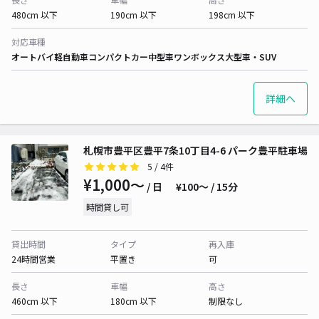
480cm 以下
190cm 以下
198cm 以下
対応車種
オートバイ
軽自動車
コンパクトカー
中型車
ワンボックス
大型車・SUV
詳細へ
札幌市豊平区豊平7条10丁目4-6 パーク豊平駐車場
5
/ 4件
¥1,000〜
/ 日
¥100〜 / 15分
時間貸し可
貸出時間
タイプ
再入庫
24時間営業
平置き
可
長さ
車幅
高さ
460cm 以下
180cm 以下
制限なし