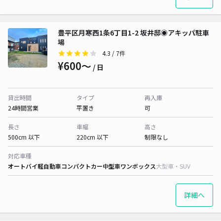
豊平区月寒西1条6丁目1-2 坂井邸◉アキッパ駐車
場
4.3
/ 7件
¥600〜
/ 日
貸出時間
タイプ
再入庫
24時間営業
平置き
可
長さ
車幅
高さ
500cm 以下
220cm 以下
制限なし
対応車種
オートバイ
軽自動車
コンパクトカー
中型車
ワンボックス
大型車・SUV
詳細へ