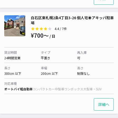
白石区東札幌2条4丁目3-26 個人宅◉アキッパ駐車
場
4.4
/ 7件
¥700〜
/ 日
貸出時間
タイプ
再入庫
24時間営業
平置き
可
長さ
車幅
高さ
380cm 以下
200cm 以下
制限なし
対応車種
オートバイ
軽自動車
コンパクトカー
中型車
ワンボックス
大型車・SUV
詳細へ