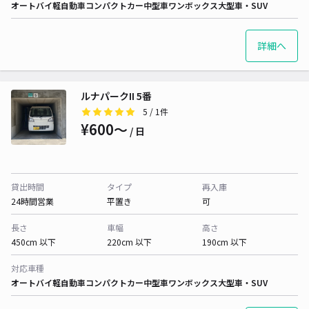
オートバイ
軽自動車
コンパクトカー
中型車
ワンボックス
大型車・SUV
詳細へ
ルナパークII 5番
5
/ 1件
¥600〜
/ 日
貸出時間
タイプ
再入庫
24時間営業
平置き
可
長さ
車幅
高さ
450cm 以下
220cm 以下
190cm 以下
対応車種
オートバイ
軽自動車
コンパクトカー
中型車
ワンボックス
大型車・SUV