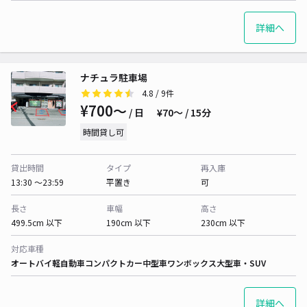
詳細へ
ナチュラ駐車場
4.8
/ 9件
¥700〜
/ 日
¥70〜 / 15分
時間貸し可
貸出時間
タイプ
再入庫
13:30 〜23:59
平置き
可
長さ
車幅
高さ
499.5cm 以下
190cm 以下
230cm 以下
対応車種
オートバイ
軽自動車
コンパクトカー
中型車
ワンボックス
大型車・SUV
詳細へ