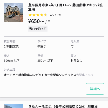
豊平区月寒東2条3丁目11-22 藤田邸◉アキッパ駐
車場
4.5
/ 8件
¥650〜
/ 日
当日予約不可
貸出時間
タイプ
再入庫
24時間営業
平置き
可
長さ
車幅
高さ
500cm 以下
250cm 以下
制限なし
対応車種
オートバイ
軽自動車
コンパクトカー
中型車
ワンボックス
大型車・SUV
詳細へ
きたえーる至近（豊平公園駅徒歩2分）駐車場