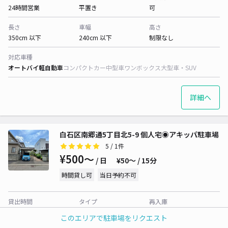
24時間営業
平置き
可
長さ
車幅
高さ
350cm 以下
240cm 以下
制限なし
対応車種
オートバイ
軽自動車
コンパクトカー
中型車
ワンボックス
大型車・SUV
詳細へ
白石区南郷通5丁目北5-9 個人宅◉アキッパ駐車場
5
/ 1件
¥500〜
/ 日
¥50〜 / 15分
時間貸し可
当日予約不可
貸出時間
タイプ
再入庫
08:00 〜20:00
平置き
可
このエリアで駐車場をリクエスト