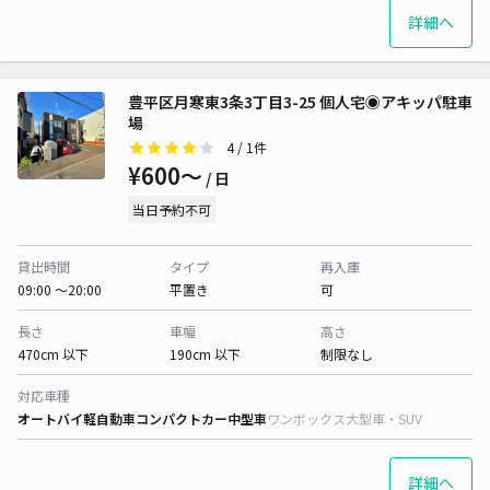
詳細へ
豊平区月寒東3条3丁目3-25 個人宅◉アキッパ駐車
場
4
/ 1件
¥600〜
/ 日
当日予約不可
貸出時間
タイプ
再入庫
09:00 〜20:00
平置き
可
長さ
車幅
高さ
470cm 以下
190cm 以下
制限なし
対応車種
オートバイ
軽自動車
コンパクトカー
中型車
ワンボックス
大型車・SUV
詳細へ