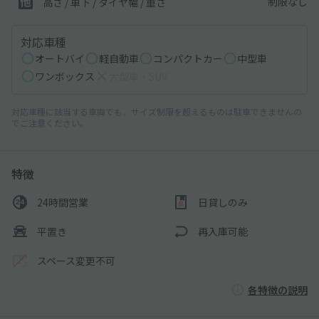
制限なし
高さ / 車下 / タイヤ幅 /
重さ
対応車種
オートバイ
軽自動車
コンパクトカー
中型車
ワンボックス
大型車・SUV
対応車種に該当する車両でも、サイズ制限を超えるものは駐車できませんの
でご注意ください。
特徴
24時間営業
日貸しのみ
平置き
再入庫可能
スペース変更不可
各特徴の説明