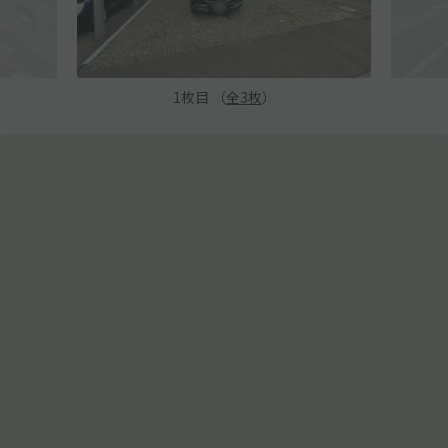
1
枚目 （
全
3
枚
）