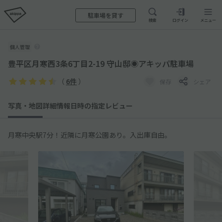
駐車場を貸す
検索
ログイン
メニュー
個人管理
豊平区月寒西3条6丁目2-19 守山邸◉アキッパ駐車場
（
6件
）
保存
シェア
写真・地図
詳細情報
日時の指定
レビュー
月寒中央駅7分！近隣に月寒公園あり。入出庫自由。