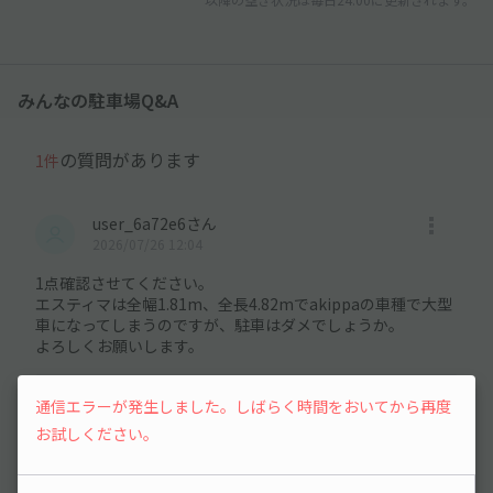
みんなの駐車場Q&A
の質問があります
1件
user_6a72e6さん
2026/07/26 12:04
1点確認させてください。
エスティマは全幅1.81m、全長4.82mでakippaの車種で大型
車になってしまうのですが、駐車はダメでしょうか。
よろしくお願いします。
オーナーさんの回答
通信エラーが発生しました。しばらく時間をおいてから再度
2026/07/26 14:02
お試しください。
ご検討ありがとうございます！
エスティマ大丈夫ですよ！