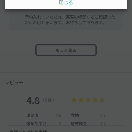
閉じる
通常に駐車出来るかと思います。
予約入れていただき、実際の幅間などご確認いた
だければと思います。お待ちしております。
もっと見る
レビュー
4.8
（6件）
満足度
4.8
立地
4.7
停めやすさ
5
駐車料金
4.7
車種ごとの利用実績