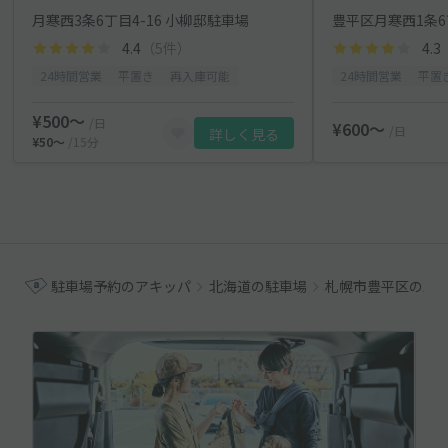
月寒西3条6丁目4-16 小柳邸駐車場
4.4
（5件）
4.3
24時間営業
平置き
再入庫可能
24時間営業
平置
¥500〜
/日
¥600〜
/日
詳しく見る
¥50〜
/15分
駐車場予約のアキッパ
北海道の駐車場
札幌市豊平区の駐