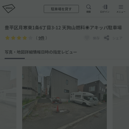
駐車場を貸す
検索
ログイン
メニュー
豊平区月寒東1条6丁目3-12 天狗山燃料◉アキッパ駐車場
（
9件
）
保存
シェア
写真・地図
詳細情報
日時の指定
レビュー