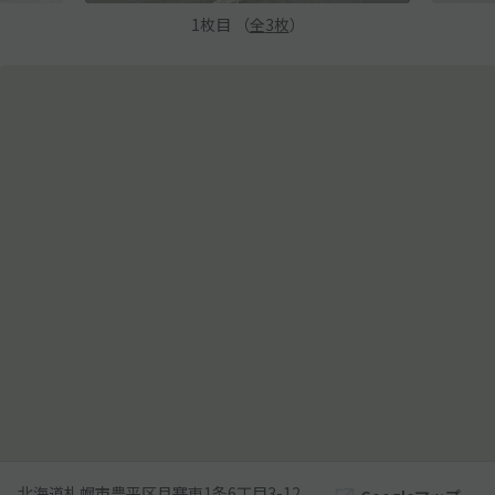
1
枚目 （
全
3
枚
）
北海道札幌市豊平区月寒東1条6丁目3-12