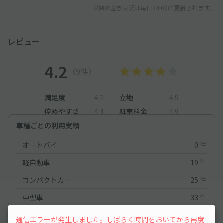
以降の空き状況は毎日24:00に更新されます。
レビュー
4.2
（9件）
満足度
4.2
立地
4.9
停めやすさ
4.4
駐車料金
4.9
車種ごとの利用実績
オートバイ
0
件
軽自動車
19
件
コンパクトカー
25
件
中型車
33
件
通信エラーが発生しました。しばらく時間をおいてから再度