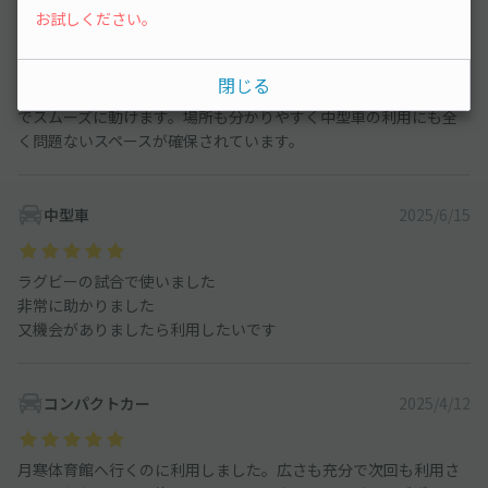
中型車
2026/6/28
お試しください。
きたえーるでコンサートがあった際に使用しました。二駅先の月
閉じる
寒中央駅近く、コンサート前後の雑踏(札幌駅方面)とも逆方向なの
でスムーズに動けます。場所も分かりやすく中型車の利用にも全
く問題ないスペースが確保されています。
中型車
2025/6/15
ラグビーの試合で使いました
非常に助かりました
又機会がありましたら利用したいです
コンパクトカー
2025/4/12
月寒体育館へ行くのに利用しました。広さも充分で次回も利用さ