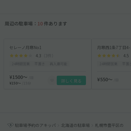
周辺の駐車場：
10
件あります
セレーノ月寒No1
月寒西1条7丁目4-
4.3
（3件）
4.5
24時間営業
平置き
再入庫可能
24時間営業
平置
¥1500〜
/日
¥550〜
/日
詳しく見る
¥150〜
/15分
駐車場予約のアキッパ
北海道の駐車場
札幌市豊平区の駐