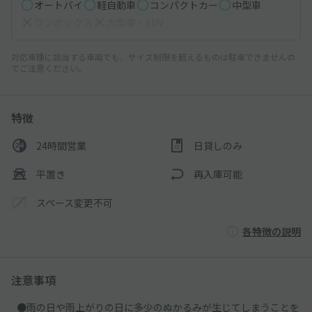
オートバイ
軽自動車
コンパクトカー
中型車
ワンボックス
大型車・SUV
対応車種に該当する車両でも、サイズ制限を超えるものは駐車できませんの
でご注意ください。
特徴
24時間営業
日貸しのみ
平置き
再入庫可能
スペース変更不可
各特徴の説明
注意事項
●雨の日や雨上がりの日に多少のぬかるみが生じてしまうことを