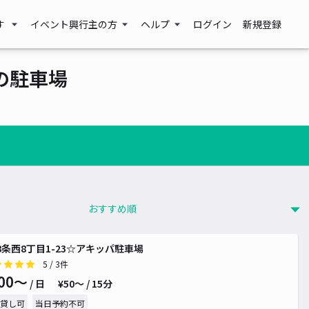
す
イベント興行主の方
ヘルプ
ログイン
新規登録
の駐車場
500~
~
¥ 500~
¥ 600~
8条西8丁目1-23☆アキッパ駐車場
¥ 2,000~
5
/ 3件
00〜
¥ 500~
/ 日
¥50〜 / 15分
貸し可
当日予約不可