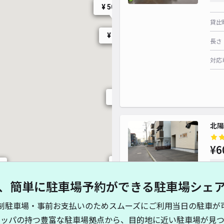
¥ 500~
¥ 1,000~
¥ 500~
¥ 400~
貸出
¥ 500~
¥ 500
長さ
¥ 500~
対応
¥ 500~
¥ 500~
¥ 500~
¥ 550~
¥ 500~
¥ 500~
北陽
¥ 500~
¥ 500~
¥6
¥ 500
¥ 400~
時間
¥ 400~
¥ 500~
、簡単に駐車場予約ができる駐車場シェ
貸出
¥ 500~
制駐車場・事前お支払いのためスムーズにご利用当日の駐車が
長さ
キッパの持つ豊富な駐車場拠点から、目的地に近い駐車場が見つ
¥ 50