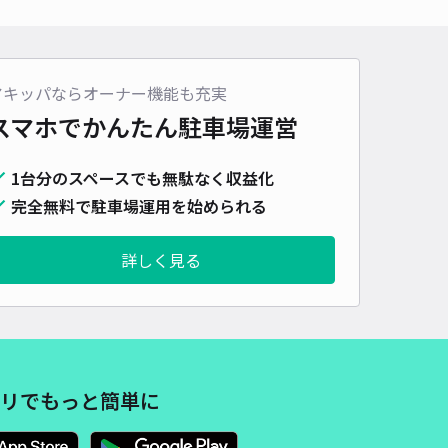
430cm 以下
車幅
250cm 以下
高さ
制限なし
車種
オートバイ
軽自動車
コンパクトカー
中型車
ワンボックス
大型車・SUV
アキッパならオーナー機能も充実
詳細へ
スマホでかんたん
駐車場運営
4条西15丁目1-18☆アキッパ駐車場
1台分のスペースでも無駄なく収益化
5
/ 1件
完全無料で駐車場運用を始められる
00〜
/ 日
¥60〜 / 15分
貸し可
当日予約不可
詳しく見る
時間
24時間営業
タイプ
平置き
再入庫
可
460cm 以下
車幅
250cm 以下
高さ
制限なし
車種
オートバイ
軽自動車
コンパクトカー
中型車
ワンボックス
大型車・SUV
リでもっと簡単に
詳細へ