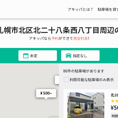
¥ 500~
アキッパとは？
駐車場を貸
¥ 500~
札幌市北区北二十八条西八丁目周辺
¥ 
¥ 600~
アキッパなら
予約
ができて
格安料金
!
¥ 520
未定
指定なし
¥ 500~
¥ 500~
86件の駐車場があります
利用可能な駐車場のみ表示
¥ 500~
¥ 500~
¥ 500~
¥ 500~
¥ 500~
北2
¥ 400~
¥ 490~
¥5
¥ 500~
時間