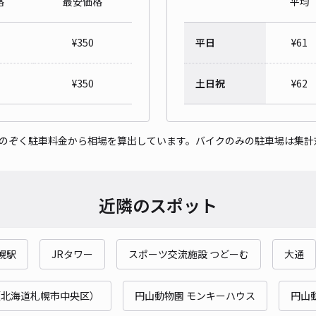
格
最安価格
平均
コー
北2
¥
350
平日
¥
61
¥6
¥
350
土日祝
¥
62
時間
貸出
をのぞく駐車料金から相場を算出しています。バイクのみの駐車場は集計
長さ
対応
近隣のスポット
幌駅
JRタワー
スポーツ交流施設 つどーむ
大通
北2
（北海道札幌市中央区）
円山動物園 モンキーハウス
円山
¥5