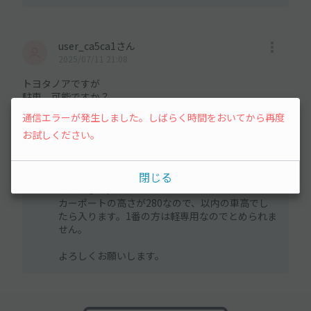
user_ca5ca1さん
2025/07/11 21:08
トヨタノアですが
駐車、可能ですか？
通信エラーが発生しました。しばらく時間をおいてから再度
オーナーさんの回答
お試しください。
2025/07/20 08:02
ご連絡ありがとうございます。
閉じる
質問の見方がわからずで、遅くなり申し訳ありま
せんでした。
カーポートの高さが280なので、以内の車高でし
たら入ります。1番の方は軽専用なのでとめられま
せん。
よろしくお願いします。