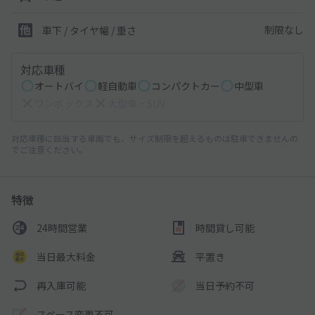
制限なし
車下 / タイヤ幅 / 重さ
対応車種
オートバイ
軽自動車
コンパクトカー
中型車
ワンボックス
大型車・SUV
対応車種に該当する車両でも、サイズ制限を超えるものは駐車できませんの
でご注意ください。
特徴
24時間営業
時間貸し可能
当日最大料金
平置き
再入庫可能
当日予約不可
スペース変更不可