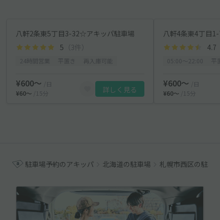
八軒2条東5丁目3-32☆アキッパ駐車場
八軒4条東4丁目1
5
（3件）
4.7
24時間営業
平置き
再入庫可能
05:00〜22:00
平
¥600〜
¥600〜
/日
/日
詳しく見る
¥60〜
/15分
¥60〜
/15分
駐車場予約のアキッパ
北海道の駐車場
札幌市西区の駐車