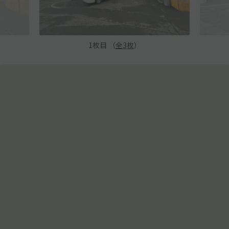
1
枚目 （
全
3
枚
）