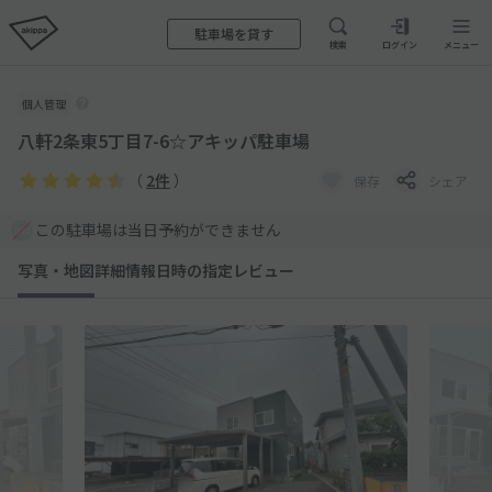
駐車場を貸す
検索
ログイン
メニュー
個人管理
八軒2条東5丁目7-6☆アキッパ駐車場
（
2件
）
保存
シェア
この駐車場は当日予約ができません
写真・地図
詳細情報
日時の指定
レビュー