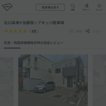
駐車場を貸す
検索
ログイン
メニュー
北22条東9 加藤邸☆アキッパ駐車場
（
4件
）
保存
シェア
写真・地図
詳細情報
日時の指定
レビュー