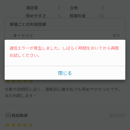
満足度
5
立地
5
停めやすさ
5
駐車料金
4.5
車種ごとの利用実績
オートバイ
0
件
軽自動車
73
件
通信エラーが発生しました。しばらく時間をおいてから再度
お試しください。
コンパクトカー
41
件
コンパクトカー
2025/10/14
閉じる
仕事の訪問先に近く、運転初心者の私でも停めやすかったです。
また利用します！
軽自動車
2025/9/2