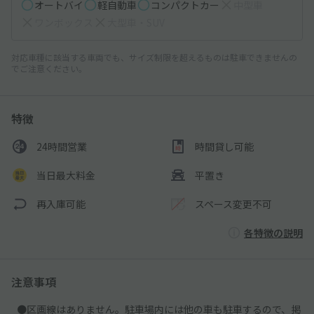
オートバイ
軽自動車
コンパクトカー
中型車
ワンボックス
大型車・SUV
対応車種に該当する車両でも、サイズ制限を超えるものは駐車できませんの
でご注意ください。
特徴
24時間営業
時間貸し可能
当日最大料金
平置き
再入庫可能
スペース変更不可
各特徴の説明
注意事項
●区画線はありません。駐車場内には他の車も駐車するので、掲