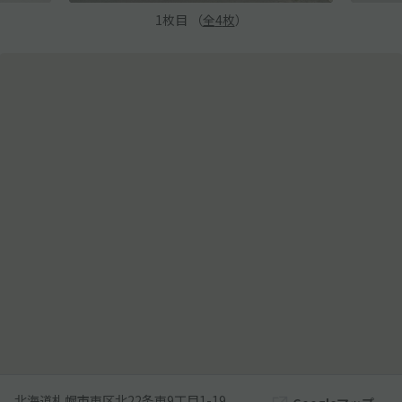
1
枚目 （
全
4
枚
）
北海道札幌市東区北22条東9丁目1-19