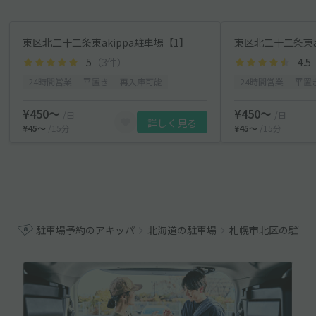
東区北二十二条東akippa駐車場【1】
東区北二十二条東a
5
（3件）
4.5
24時間営業
平置き
再入庫可能
24時間営業
平置
¥450〜
¥450〜
/日
/日
詳しく見る
¥45〜
/15分
¥45〜
/15分
駐車場予約のアキッパ
北海道の駐車場
札幌市北区の駐車