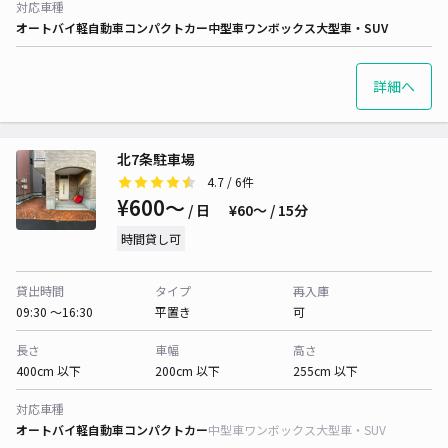
対応車種
オートバイ
軽自動車
コンパクトカー
中型車
ワンボックス
大型車・SUV
詳細へ
北7条駐車場
4.7
/ 6件
¥600〜
/ 日
¥60〜 / 15分
時間貸し可
貸出時間
タイプ
再入庫
09:30 〜16:30
平置き
可
長さ
車幅
高さ
400cm 以下
200cm 以下
255cm 以下
対応車種
オートバイ
軽自動車
コンパクトカー
中型車
ワンボックス
大型車・SUV