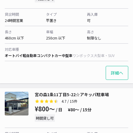
貸出時間
タイプ
再入庫
24時間営業
平置き
可
長さ
車幅
高さ
460cm 以下
250cm 以下
制限なし
対応車種
オートバイ
軽自動車
コンパクトカー
中型車
ワンボックス
大型車・SUV
詳細へ
宮の森1条11丁目5-22☆アキッパ駐車場
4.7
/ 15件
¥800〜
/ 日
¥80〜 / 15分
時間貸し可