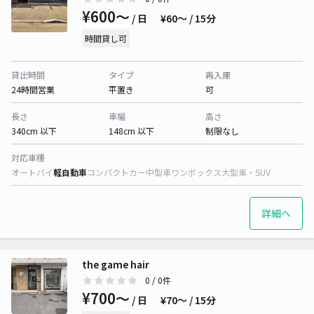
¥600〜
/ 日
¥60〜 / 15分
時間貸し可
貸出時間
タイプ
再入庫
24時間営業
平置き
可
長さ
車幅
高さ
340cm 以下
148cm 以下
制限なし
対応車種
オートバイ
軽自動車
コンパクトカー
中型車
ワンボックス
大型車・SUV
詳細へ
the game hair
0
/ 0件
¥700〜
/ 日
¥70〜 / 15分