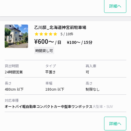
詳細へ
乙川邸_北海道神宮前駐車場
5
/ 10件
¥600〜
/ 日
¥100〜 / 15分
時間貸し可
貸出時間
タイプ
再入庫
24時間営業
平置き
可
長さ
車幅
高さ
480cm 以下
180cm 以下
制限なし
対応車種
オートバイ
軽自動車
コンパクトカー
中型車
ワンボックス
大型車・SUV
詳細へ