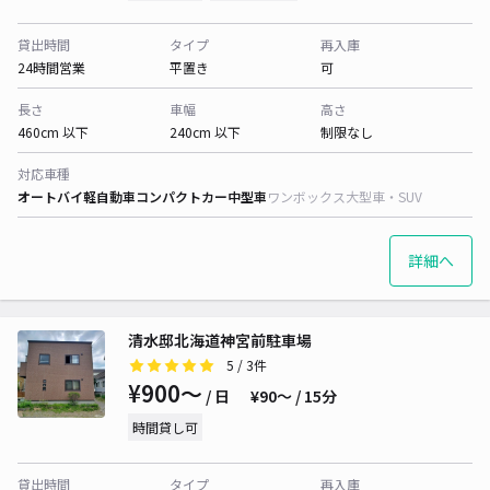
貸出時間
タイプ
再入庫
24時間営業
平置き
可
長さ
車幅
高さ
460cm 以下
240cm 以下
制限なし
対応車種
オートバイ
軽自動車
コンパクトカー
中型車
ワンボックス
大型車・SUV
詳細へ
清水邸北海道神宮前駐車場
5
/ 3件
¥900〜
/ 日
¥90〜 / 15分
時間貸し可
貸出時間
タイプ
再入庫