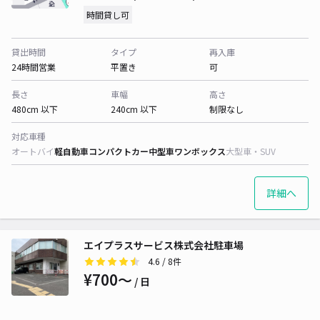
時間貸し可
貸出時間
タイプ
再入庫
24時間営業
平置き
可
長さ
車幅
高さ
480cm 以下
240cm 以下
制限なし
対応車種
オートバイ
軽自動車
コンパクトカー
中型車
ワンボックス
大型車・SUV
詳細へ
エイプラスサービス株式会社駐車場
4.6
/ 8件
¥700〜
/ 日