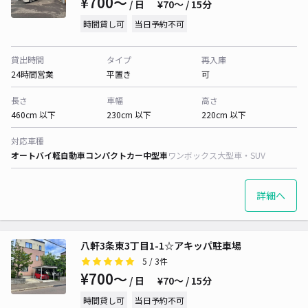
¥700〜
/ 日
¥70〜 / 15分
時間貸し可
当日予約不可
貸出時間
タイプ
再入庫
24時間営業
平置き
可
長さ
車幅
高さ
460cm 以下
230cm 以下
220cm 以下
対応車種
オートバイ
軽自動車
コンパクトカー
中型車
ワンボックス
大型車・SUV
詳細へ
八軒3条東3丁目1-1☆アキッパ駐車場
5
/ 3件
¥700〜
/ 日
¥70〜 / 15分
時間貸し可
当日予約不可