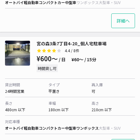
オートバイ
軽自動車
コンパクトカー
中型車
ワンボックス
大型車・SUV
詳細へ
宮の森3条7丁目4-20_個人宅駐車場
4.4
/ 8件
¥600〜
/ 日
¥60〜 / 15分
時間貸し可
貸出時間
タイプ
再入庫
24時間営業
平置き
可
長さ
車幅
高さ
480cm 以下
180cm 以下
210cm 以下
対応車種
オートバイ
軽自動車
コンパクトカー
中型車
ワンボックス
大型車・SUV