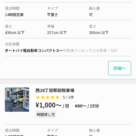
貸出時間
タイプ
再入庫
24時間営業
平置き
可
長さ
車幅
高さ
430cm 以下
257cm 以下
300cm 以下
対応車種
オートバイ
軽自動車
コンパクトカー
中型車
ワンボックス
大型車・SUV
詳細へ
西28丁目駅前駐車場
5
/ 1件
¥1,000〜
/ 日
¥60〜 / 15分
時間貸し可
貸出時間
タイプ
再入庫