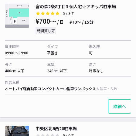
宮の森2条8丁目3 個人宅☆アキッパ駐車場
5
/ 3件
¥700〜
/ 日
¥70〜 / 15分
時間貸し可
貸出時間
タイプ
再入庫
09:00 〜19:00
平置き
可
長さ
車幅
高さ
480cm 以下
240cm 以下
制限なし
対応車種
オートバイ
軽自動車
コンパクトカー
中型車
ワンボックス
大型車・SUV
詳細へ
中央区北6西20駐車場
0
/ 0件