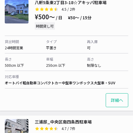
八軒5条東2丁目3-18☆アキッパ駐車場
4.5
/ 2件
¥500〜
/ 日
¥50〜 / 15分
時間貸し可
貸出時間
タイプ
再入庫
24時間営業
平置き
可
長さ
車幅
高さ
500cm 以下
250cm 以下
制限なし
対応車種
オートバイ
軽自動車
コンパクトカー
中型車
ワンボックス
大型車・SUV
詳細へ
三浦邸_中央区南四条西駐車場
4.7
/ 7件