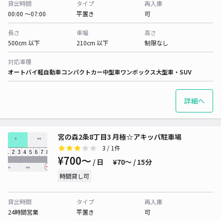
貸出時間
タイプ
再入庫
00:00 〜07:00
平置き
可
長さ
車幅
高さ
500cm 以下
210cm 以下
制限なし
対応車種
オートバイ
軽自動車
コンパクトカー
中型車
ワンボックス
大型車・SUV
詳細へ
宮の森2条8丁目3 月極☆アキッパ駐車場
3
/ 1件
¥700〜
/ 日
¥70〜 / 15分
時間貸し可
貸出時間
タイプ
再入庫
24時間営業
平置き
可