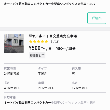
オートバイ
軽自動車
コンパクトカー
中型車
ワンボックス
大型車・SUV
詳細へ
琴似３条３丁目交差点角駐車場
5
/ 1件
¥500〜
/ 日
¥50〜 / 15分
時間貸し可
貸出時間
タイプ
再入庫
24時間営業
平置き
可
長さ
車幅
高さ
450cm 以下
200cm 以下
170cm 以下
対応車種
オートバイ
軽自動車
コンパクトカー
中型車
ワンボックス
大型車・SUV