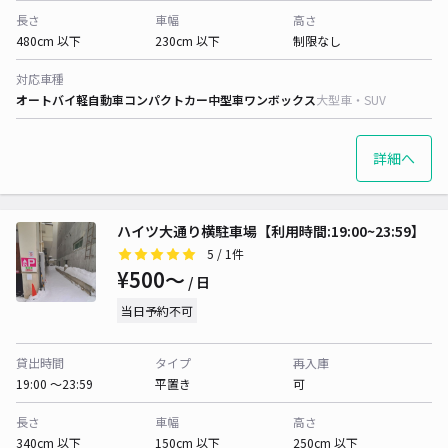
長さ
車幅
高さ
480cm 以下
230cm 以下
制限なし
対応車種
オートバイ
軽自動車
コンパクトカー
中型車
ワンボックス
大型車・SUV
詳細へ
ハイツ大通り横駐車場【利用時間:19:00~23:59】
5
/ 1件
¥500〜
/ 日
当日予約不可
貸出時間
タイプ
再入庫
19:00 〜23:59
平置き
可
長さ
車幅
高さ
340cm 以下
150cm 以下
250cm 以下