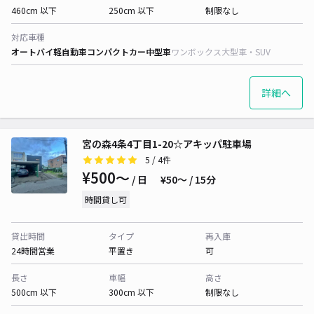
460cm 以下
250cm 以下
制限なし
対応車種
オートバイ
軽自動車
コンパクトカー
中型車
ワンボックス
大型車・SUV
詳細へ
宮の森4条4丁目1-20☆アキッパ駐車場
5
/ 4件
¥500〜
/ 日
¥50〜 / 15分
時間貸し可
貸出時間
タイプ
再入庫
24時間営業
平置き
可
長さ
車幅
高さ
500cm 以下
300cm 以下
制限なし