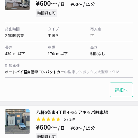
¥600〜
/ 日
¥60〜 / 15分
時間貸し可
貸出時間
タイプ
再入庫
24時間営業
平置き
可
長さ
車幅
高さ
430cm 以下
170cm 以下
制限なし
対応車種
オートバイ
軽自動車
コンパクトカー
中型車
ワンボックス
大型車・SUV
詳細へ
八軒5条東4丁目4-6☆アキッパ駐車場
5
/ 2件
¥600〜
/ 日
¥60〜 / 15分
時間貸し可