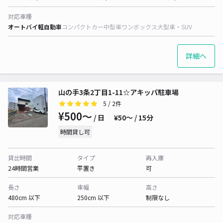
対応車種
オートバイ
軽自動車
コンパクトカー
中型車
ワンボックス
大型車・SUV
詳細へ
山の手3条2丁目1-11☆アキッパ駐車場
5
/ 2件
¥500〜
/ 日
¥50〜 / 15分
時間貸し可
貸出時間
タイプ
再入庫
24時間営業
平置き
可
長さ
車幅
高さ
480cm 以下
250cm 以下
制限なし
対応車種