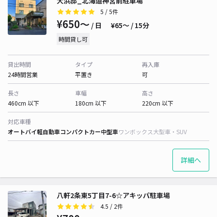
大浜邸_北海道神宮前駐車場
5
/ 5件
¥650〜
/ 日
¥65〜 / 15分
時間貸し可
貸出時間
タイプ
再入庫
24時間営業
平置き
可
長さ
車幅
高さ
460cm 以下
180cm 以下
220cm 以下
対応車種
オートバイ
軽自動車
コンパクトカー
中型車
ワンボックス
大型車・SUV
詳細へ
八軒2条東5丁目7-6☆アキッパ駐車場
4.5
/ 2件