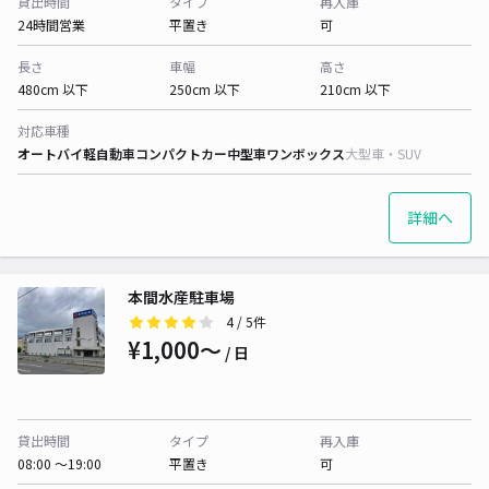
貸出時間
タイプ
再入庫
24時間営業
平置き
可
長さ
車幅
高さ
480cm 以下
250cm 以下
210cm 以下
対応車種
オートバイ
軽自動車
コンパクトカー
中型車
ワンボックス
大型車・SUV
詳細へ
本間水産駐車場
4
/ 5件
¥1,000〜
/ 日
貸出時間
タイプ
再入庫
08:00 〜19:00
平置き
可