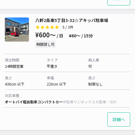
八軒2条東5丁目3-32☆アキッパ駐車場
5
/ 3件
¥600〜
/ 日
¥60〜 / 15分
時間貸し可
貸出時間
タイプ
再入庫
24時間営業
平置き
可
長さ
車幅
高さ
430cm 以下
220cm 以下
制限なし
対応車種
オートバイ
軽自動車
コンパクトカー
中型車
ワンボックス
大型車・SUV
詳細へ