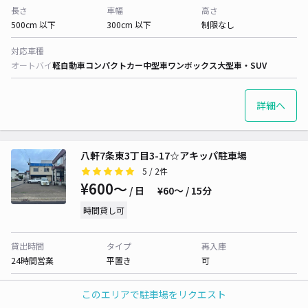
長さ
車幅
高さ
500cm 以下
300cm 以下
制限なし
対応車種
オートバイ
軽自動車
コンパクトカー
中型車
ワンボックス
大型車・SUV
詳細へ
八軒7条東3丁目3-17☆アキッパ駐車場
5
/ 2件
¥600〜
/ 日
¥60〜 / 15分
時間貸し可
貸出時間
タイプ
再入庫
24時間営業
平置き
可
長さ
車幅
高さ
このエリアで駐車場をリクエスト
480cm 以下
180cm 以下
制限なし