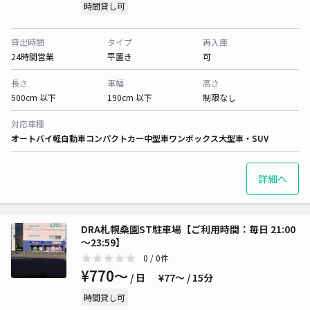
時間貸し可
貸出時間
タイプ
再入庫
24時間営業
平置き
可
長さ
車幅
高さ
500cm 以下
190cm 以下
制限なし
対応車種
オートバイ
軽自動車
コンパクトカー
中型車
ワンボックス
大型車・SUV
詳細へ
DRA札幌桑園ST駐車場【ご利用時間：毎日 21:00
～23:59】
0
/ 0件
¥770〜
/ 日
¥77〜 / 15分
時間貸し可