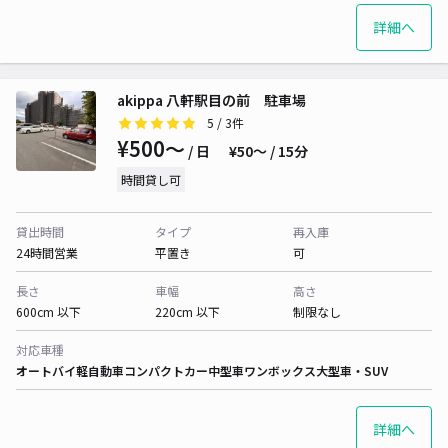
詳細へ
akippa 八軒駅目の前 駐車場
5
/ 3件
¥500〜
/ 日
¥50〜 / 15分
時間貸し可
貸出時間
タイプ
再入庫
24時間営業
平置き
可
長さ
車幅
高さ
600cm 以下
220cm 以下
制限なし
対応車種
オートバイ
軽自動車
コンパクトカー
中型車
ワンボックス
大型車・SUV
詳細へ