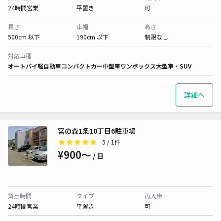
24時間営業
平置き
可
長さ
車幅
高さ
500cm 以下
190cm 以下
制限なし
対応車種
オートバイ
軽自動車
コンパクトカー
中型車
ワンボックス
大型車・SUV
詳細へ
宮の森1条10丁目6駐車場
5
/ 1件
¥900〜
/ 日
貸出時間
タイプ
再入庫
24時間営業
平置き
可