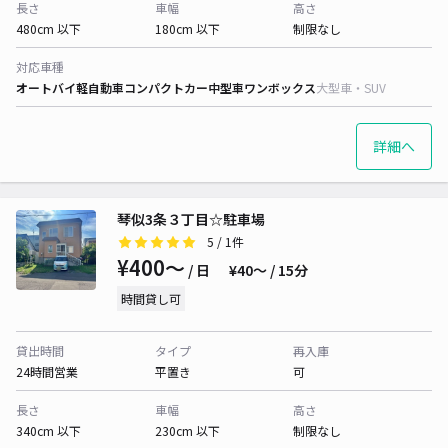
長さ
車幅
高さ
480cm 以下
180cm 以下
制限なし
対応車種
オートバイ
軽自動車
コンパクトカー
中型車
ワンボックス
大型車・SUV
詳細へ
琴似3条３丁目☆駐車場
5
/ 1件
¥400〜
/ 日
¥40〜 / 15分
時間貸し可
貸出時間
タイプ
再入庫
24時間営業
平置き
可
長さ
車幅
高さ
340cm 以下
230cm 以下
制限なし