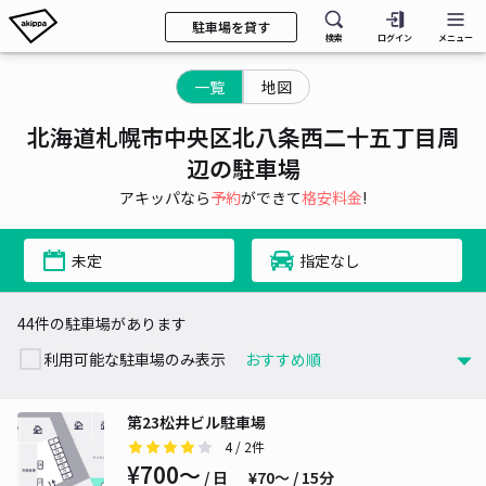
駐車場を貸す
検索
ログイン
メニュー
一覧
地図
北海道札幌市中央区北八条西二十五丁目周
辺の駐車場
アキッパなら
予約
ができて
格安料金
!
未定
指定なし
44件の駐車場があります
利用可能な駐車場のみ表示
第23松井ビル駐車場
4
/ 2件
¥700〜
/ 日
¥70〜 / 15分