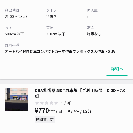
貸出時間
タイプ
再入庫
21:00 〜23:59
平置き
可
長さ
車幅
高さ
500cm 以下
210cm 以下
制限なし
対応車種
オートバイ
軽自動車
コンパクトカー
中型車
ワンボックス
大型車・SUV
詳細へ
DRA札幌桑園ST駐車場【ご利用時間：0:00～7:0
0】
0
/ 0件
¥770〜
/ 日
¥77〜 / 15分
時間貸し可