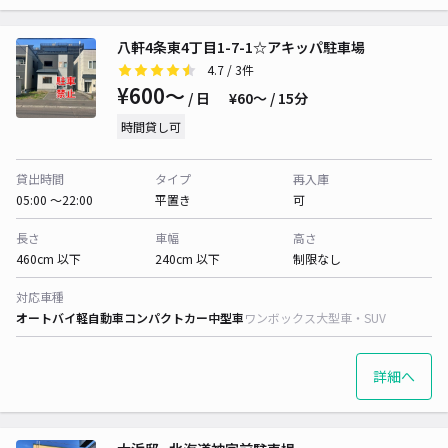
八軒4条東4丁目1-7-1☆アキッパ駐車場
4.7
/ 3件
¥600〜
/ 日
¥60〜 / 15分
時間貸し可
貸出時間
タイプ
再入庫
05:00 〜22:00
平置き
可
長さ
車幅
高さ
460cm 以下
240cm 以下
制限なし
対応車種
オートバイ
軽自動車
コンパクトカー
中型車
ワンボックス
大型車・SUV
詳細へ