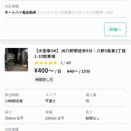
対応車種
オートバイ
軽自動車
コンパクトカー
中型車
ワンボックス
大型車・SUV
詳細へ
【大型車OK】JR八軒駅徒歩5分｜八軒5条東2丁目
1-33駐車場
5
/ 4件
¥400〜
/ 日
¥40〜 / 15分
時間貸し可
貸出時間
タイプ
再入庫
24時間営業
平置き
可
長さ
車幅
高さ
550cm 以下
250cm 以下
制限なし
対応車種