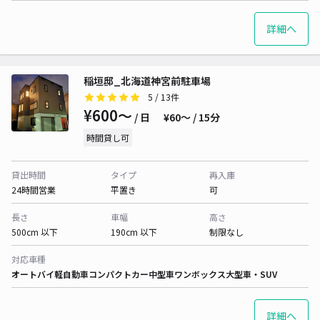
詳細へ
稲垣邸_北海道神宮前駐車場
5
/ 13件
¥600〜
/ 日
¥60〜 / 15分
時間貸し可
貸出時間
タイプ
再入庫
24時間営業
平置き
可
長さ
車幅
高さ
500cm 以下
190cm 以下
制限なし
対応車種
オートバイ
軽自動車
コンパクトカー
中型車
ワンボックス
大型車・SUV
詳細へ