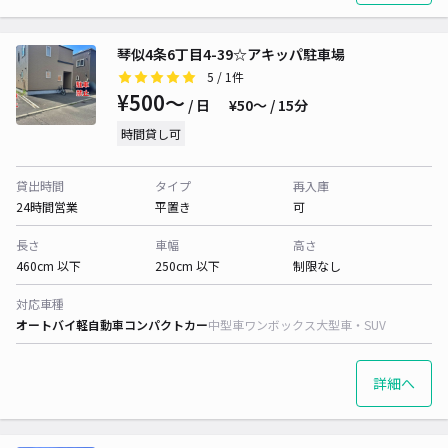
琴似4条6丁目4-39☆アキッパ駐車場
5
/ 1件
¥500〜
/ 日
¥50〜 / 15分
時間貸し可
貸出時間
タイプ
再入庫
24時間営業
平置き
可
長さ
車幅
高さ
460cm 以下
250cm 以下
制限なし
対応車種
オートバイ
軽自動車
コンパクトカー
中型車
ワンボックス
大型車・SUV
詳細へ