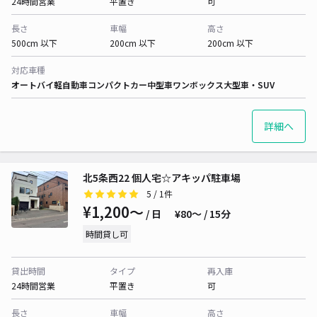
24時間営業
平置き
可
長さ
車幅
高さ
500cm 以下
200cm 以下
200cm 以下
対応車種
オートバイ
軽自動車
コンパクトカー
中型車
ワンボックス
大型車・SUV
詳細へ
北5条西22 個人宅☆アキッパ駐車場
5
/ 1件
¥1,200〜
/ 日
¥80〜 / 15分
時間貸し可
貸出時間
タイプ
再入庫
24時間営業
平置き
可
長さ
車幅
高さ