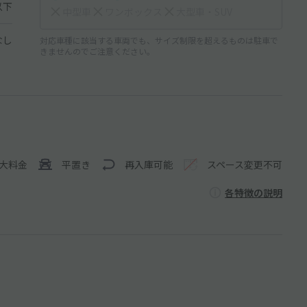
以下
中型車
ワンボックス
大型車・SUV
なし
対応車種に該当する車両でも、サイズ制限を超えるものは駐車で
きませんのでご注意ください。
大料金
平置き
再入庫可能
スペース変更不可
各特徴の説明