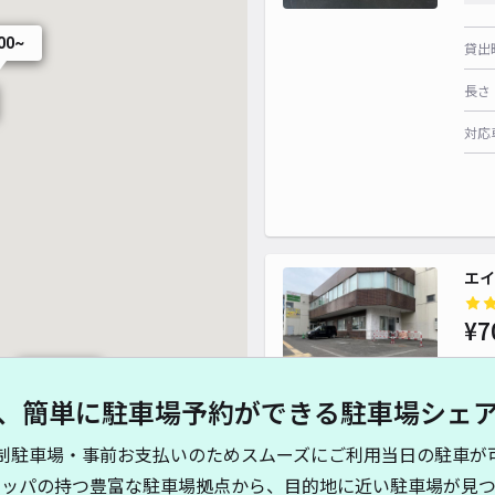
600~
貸出
長さ
対応
エイ
¥7
¥ 500~
¥ 1,400~
、簡単に駐車場予約ができる駐車場シェ
¥ 1,500~
貸出
制駐車場・事前お支払いのためスムーズにご利用当日の駐車が
長さ
キッパの持つ豊富な駐車場拠点から、目的地に近い駐車場が見つ