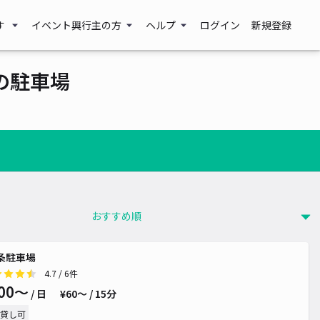
す
イベント興行主の方
ヘルプ
ログイン
新規登録
の駐車場
条駐車場
4.7
/ 6件
00〜
/ 日
¥60〜 / 15分
貸し可