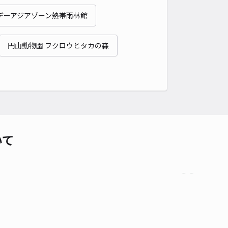
貸し可
デーアジアゾーン熱帯雨林館
時間
24時間営業
タイプ
平置き
再入庫
可
円山動物園 フクロウとタカの森
500cm 以下
車幅
200cm 以下
高さ
200cm 以下
車種
オートバイ
軽自動車
コンパクトカー
中型車
ワンボックス
大型車・SUV
詳細へ
区北6西20駐車場
いて
0
/ 0件
00〜
/ 日
¥60〜 / 15分
貸し可
時間
24時間営業
タイプ
平置き
再入庫
可
340cm 以下
車幅
148cm 以下
高さ
制限なし