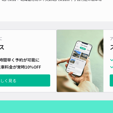
対応
に
DR
ス
¥7
時間早く予約が可能に
時間
車料金が常時10%OFF
貸出
詳しく見る
長さ
対応