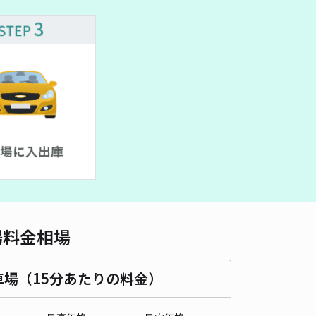
車種
オートバイ
軽自動車
コンパクトカー
中型車
ワンボックス
大型車・SUV
詳細へ
条西22 個人宅☆アキッパ駐車場
5
/ 1件
,200〜
/ 日
¥80〜 / 15分
貸し可
時間
24時間営業
タイプ
平置き
再入庫
可
460cm 以下
車幅
250cm 以下
高さ
制限なし
場料金相場
車種
オートバイ
軽自動車
コンパクトカー
中型車
ワンボックス
大型車・SUV
車場（15分あたりの料金）
詳細へ