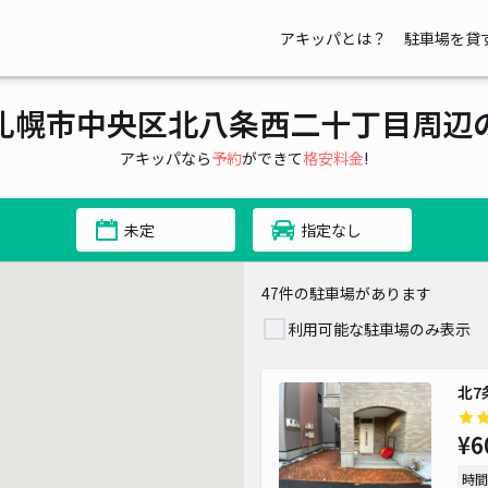
アキッパとは？
駐車場を貸
札幌市中央区北八条西二十丁目周辺
アキッパなら
予約
ができて
格安料金
!
未定
指定なし
47件の駐車場があります
利用可能な駐車場のみ表示
北7
¥6
時間