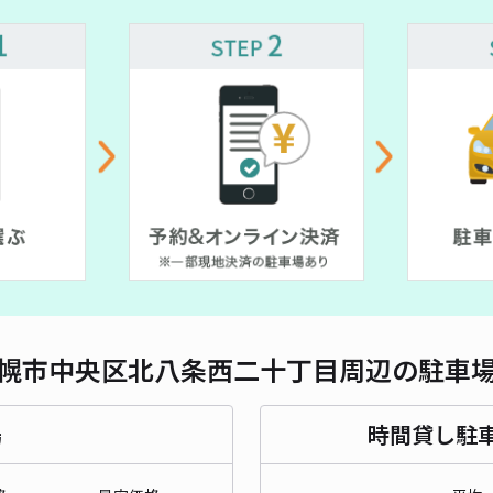
対応
¥ 1,200~
北5
¥ 600~
¥1
時間
貸出
長さ
幌市中央区北八条西二十丁目周辺の駐車
対応
場
時間貸し駐