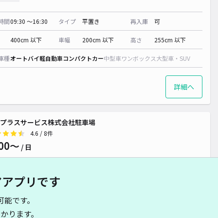
時間
09:30 〜16:30
タイプ
平置き
再入庫
可
¥ 1,700~
400cm 以下
車幅
200cm 以下
高さ
255cm 以下
車種
オートバイ
軽自動車
コンパクトカー
中型車
ワンボックス
大型車・SUV
¥ 2,000~
詳細へ
プラスサービス株式会社駐車場
4.6
/ 8件
00〜
/ 日
アアプリです
時間
24時間営業
タイプ
平置き
再入庫
可
可能です。
430cm 以下
車幅
257cm 以下
高さ
300cm 以下
かります。