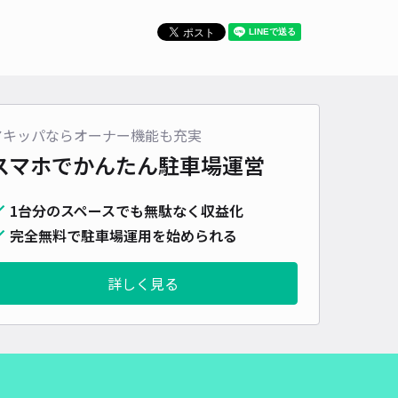
車種
オートバイ
軽自動車
コンパクトカー
中型車
ワンボックス
大型車・SUV
詳細へ
アキッパならオーナー機能も充実
A札幌桑園ST駐車場【ご利用時間：毎日 21:00～23:59】
スマホでかんたん
駐車場運営
0
/ 0件
70〜
/ 日
¥77〜 / 15分
1台分のスペースでも無駄なく収益化
貸し可
完全無料で駐車場運用を始められる
時間
21:00 〜23:59
タイプ
平置き
再入庫
可
詳しく見る
500cm 以下
車幅
210cm 以下
高さ
制限なし
車種
オートバイ
軽自動車
コンパクトカー
中型車
ワンボックス
大型車・SUV
詳細へ