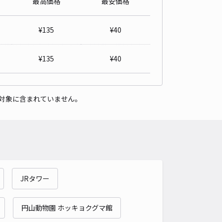
最高価格
最安価格
3松井ビル駐車場
4
/ 2件
¥
135
¥
40
00〜
/ 日
¥70〜 / 15分
貸し可
¥
135
¥
40
時間
24時間営業
タイプ
平置き
再入庫
可
対象に含まれていません。
480cm 以下
車幅
240cm 以下
高さ
制限なし
車種
オートバイ
軽自動車
コンパクトカー
中型車
ワンボックス
大型車・SUV
詳細へ
JRタワー
8丁目駅前駐車場
5
/ 1件
,000〜
円山動物園 ホッキョクグマ館
/ 日
¥60〜 / 15分