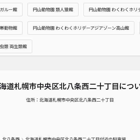
時間
ンガルー館
円山動物園 類人猿館
円山動物園 わくわくホリ
貸出
熱帯動物館
円山動物園 わくわくホリデーアジアゾーン高山館
長さ
対応
虫類 両生類館
中央
海道札幌市中央区北八条西二十丁目につ
¥6
住所：北海道札幌市中央区北八条西二十丁目
時間
貸出
長さ
北八条西
北海道札幌市中央区北八条西二十丁目付近の駐車場