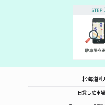
¥ 600~
¥ 600~
北海道札
日貸し駐車