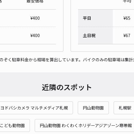
格
最安価格
平均
第2
¥
400
平日
¥
65
¥7
時間
¥
400
土日祝
¥
67
貸出
をのぞく駐車料金から相場を算出しています。バイクのみの駐車場は集計
長さ
対応
近隣のスポット
ヨドバシカメラ マルチメディア札幌
円山動物園
札幌駅
西2
¥1
 こども動物園
円山動物園 わくわくホリデーアジアゾーン寒帯館