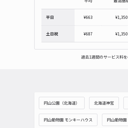
平均
最高価
平日
¥
663
¥
1,350
土日祝
¥
687
¥
1,350
過去1週間のサービス料
円山公園（北海道）
北海道神宮
円山動物園 モンキーハウス
円山動物園