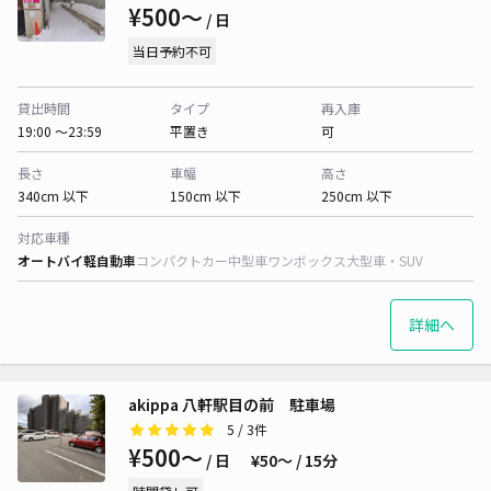
¥500〜
/ 日
当日予約不可
貸出時間
タイプ
再入庫
19:00 〜23:59
平置き
可
長さ
車幅
高さ
340cm 以下
150cm 以下
250cm 以下
対応車種
オートバイ
軽自動車
コンパクトカー
中型車
ワンボックス
大型車・SUV
詳細へ
akippa 八軒駅目の前 駐車場
5
/ 3件
¥500〜
/ 日
¥50〜 / 15分