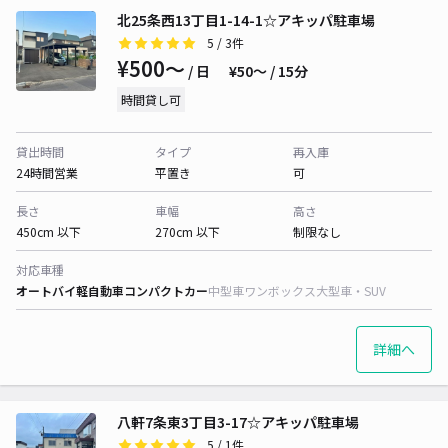
北25条西13丁目1-14-1☆アキッパ駐車場
5
/ 3件
¥500〜
/ 日
¥50〜 / 15分
時間貸し可
貸出時間
タイプ
再入庫
24時間営業
平置き
可
長さ
車幅
高さ
450cm 以下
270cm 以下
制限なし
対応車種
オートバイ
軽自動車
コンパクトカー
中型車
ワンボックス
大型車・SUV
詳細へ
八軒7条東3丁目3-17☆アキッパ駐車場
5
/ 1件