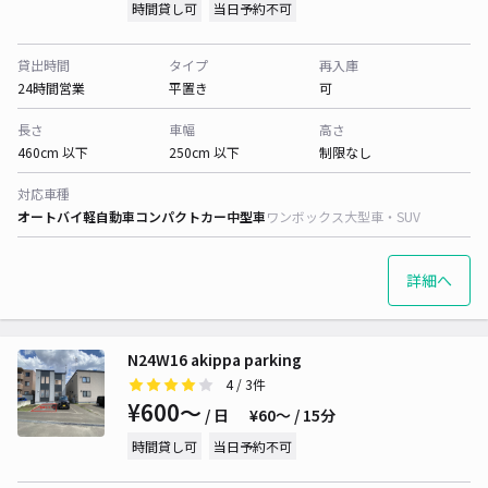
時間貸し可
当日予約不可
貸出時間
タイプ
再入庫
24時間営業
平置き
可
長さ
車幅
高さ
460cm 以下
250cm 以下
制限なし
対応車種
オートバイ
軽自動車
コンパクトカー
中型車
ワンボックス
大型車・SUV
詳細へ
N24W16 akippa parking
4
/ 3件
¥600〜
/ 日
¥60〜 / 15分
時間貸し可
当日予約不可