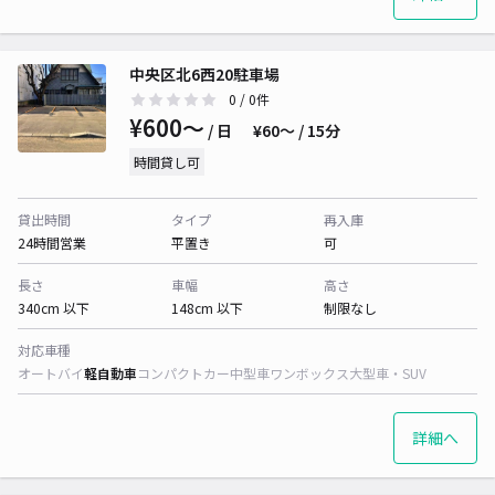
中央区北6西20駐車場
0
/ 0件
¥600〜
/ 日
¥60〜 / 15分
時間貸し可
貸出時間
タイプ
再入庫
24時間営業
平置き
可
長さ
車幅
高さ
340cm 以下
148cm 以下
制限なし
対応車種
オートバイ
軽自動車
コンパクトカー
中型車
ワンボックス
大型車・SUV
詳細へ