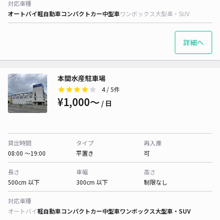
対応車種
オートバイ
軽自動車
コンパクトカー
中型車
ワンボックス
大型車・SUV
詳細へ
本間水産駐車場
4
/ 5件
¥1,000〜
/ 日
貸出時間
タイプ
再入庫
08:00 〜19:00
平置き
可
長さ
車幅
高さ
500cm 以下
300cm 以下
制限なし
対応車種
オートバイ
軽自動車
コンパクトカー
中型車
ワンボックス
大型車・SUV