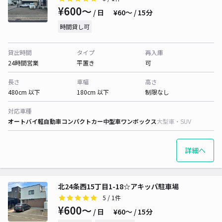
¥600〜
/ 日
¥60〜 / 15分
時間貸し可
貸出時間
タイプ
再入庫
24時間営業
平置き
可
長さ
車幅
高さ
480cm 以下
180cm 以下
制限なし
対応車種
オートバイ
軽自動車
コンパクトカー
中型車
ワンボックス
大型車・SUV
詳細へ
北24条西15丁目1-18☆アキッパ駐車場
5
/ 1件
¥600〜
/ 日
¥60〜 / 15分