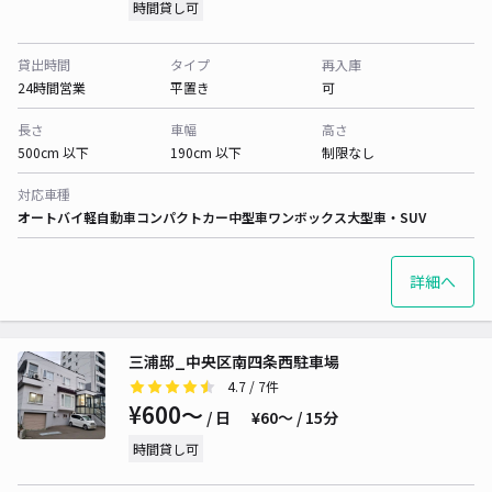
時間貸し可
貸出時間
タイプ
再入庫
24時間営業
平置き
可
長さ
車幅
高さ
500cm 以下
190cm 以下
制限なし
対応車種
オートバイ
軽自動車
コンパクトカー
中型車
ワンボックス
大型車・SUV
詳細へ
三浦邸_中央区南四条西駐車場
4.7
/ 7件
¥600〜
/ 日
¥60〜 / 15分
時間貸し可