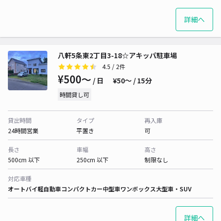
詳細へ
八軒5条東2丁目3-18☆アキッパ駐車場
4.5
/ 2件
¥500〜
/ 日
¥50〜 / 15分
時間貸し可
貸出時間
タイプ
再入庫
24時間営業
平置き
可
長さ
車幅
高さ
500cm 以下
250cm 以下
制限なし
対応車種
オートバイ
軽自動車
コンパクトカー
中型車
ワンボックス
大型車・SUV
詳細へ