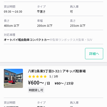
貸出時間
タイプ
再入庫
09:30 〜16:30
平置き
可
長さ
車幅
高さ
400cm 以下
200cm 以下
255cm 以下
対応車種
オートバイ
軽自動車
コンパクトカー
中型車
ワンボックス
大型車・SUV
詳細へ
八軒2条東5丁目3-32☆アキッパ駐車場
5
/ 3件
¥600〜
/ 日
¥60〜 / 15分
時間貸し可
貸出時間
タイプ
再入庫