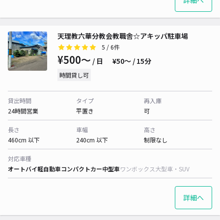
詳細へ
天理教六華分教会教職舎☆アキッパ駐車場
5
/ 6件
¥500〜
/ 日
¥50〜 / 15分
時間貸し可
貸出時間
タイプ
再入庫
24時間営業
平置き
可
長さ
車幅
高さ
460cm 以下
240cm 以下
制限なし
対応車種
オートバイ
軽自動車
コンパクトカー
中型車
ワンボックス
大型車・SUV
詳細へ