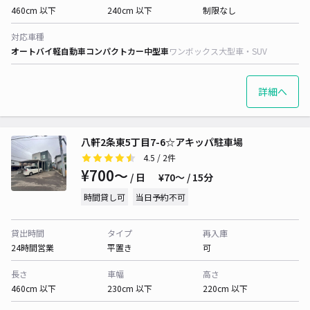
460cm 以下
240cm 以下
制限なし
対応車種
オートバイ
軽自動車
コンパクトカー
中型車
ワンボックス
大型車・SUV
詳細へ
八軒2条東5丁目7-6☆アキッパ駐車場
4.5
/ 2件
¥700〜
/ 日
¥70〜 / 15分
時間貸し可
当日予約不可
貸出時間
タイプ
再入庫
24時間営業
平置き
可
長さ
車幅
高さ
460cm 以下
230cm 以下
220cm 以下