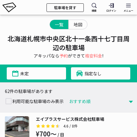
駐車場を貸す
検索
ログイン
メニュー
一覧
地図
北海道札幌市中央区北十一条西十七丁目周
辺の駐車場
アキッパなら
予約
ができて
格安料金
!
未定
指定なし
62件の駐車場があります
利用可能な駐車場のみ表示
エイプラスサービス株式会社駐車場
4.6
/ 8件
¥700〜
/ 日