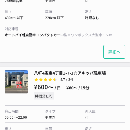
24時間営業
平置き
可
長さ
車幅
高さ
430cm 以下
220cm 以下
制限なし
対応車種
オートバイ
軽自動車
コンパクトカー
中型車
ワンボックス
大型車・SUV
詳細へ
八軒4条東4丁目1-7-1☆アキッパ駐車場
4.7
/ 3件
¥600〜
/ 日
¥60〜 / 15分
時間貸し可
貸出時間
タイプ
再入庫
05:00 〜22:00
平置き
可
長さ
車幅
高さ