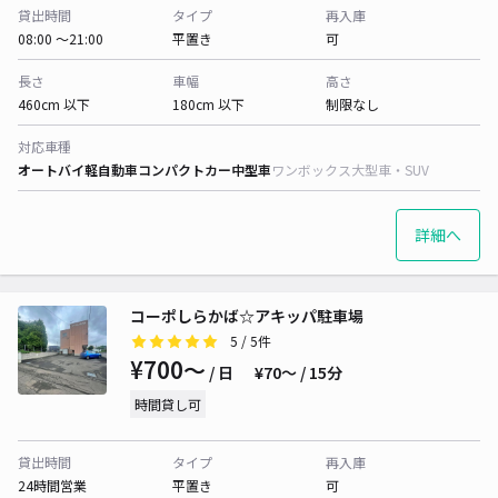
貸出時間
タイプ
再入庫
08:00 〜21:00
平置き
可
長さ
車幅
高さ
460cm 以下
180cm 以下
制限なし
対応車種
オートバイ
軽自動車
コンパクトカー
中型車
ワンボックス
大型車・SUV
詳細へ
コーポしらかば☆アキッパ駐車場
5
/ 5件
¥700〜
/ 日
¥70〜 / 15分
時間貸し可
貸出時間
タイプ
再入庫
24時間営業
平置き
可