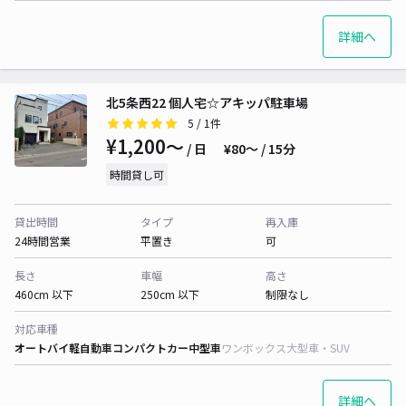
詳細へ
北5条西22 個人宅☆アキッパ駐車場
5
/ 1件
¥1,200〜
/ 日
¥80〜 / 15分
時間貸し可
貸出時間
タイプ
再入庫
24時間営業
平置き
可
長さ
車幅
高さ
460cm 以下
250cm 以下
制限なし
対応車種
オートバイ
軽自動車
コンパクトカー
中型車
ワンボックス
大型車・SUV
詳細へ