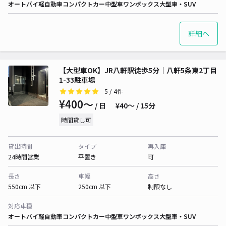
オートバイ
軽自動車
コンパクトカー
中型車
ワンボックス
大型車・SUV
詳細へ
【大型車OK】JR八軒駅徒歩5分｜八軒5条東2丁目
1-33駐車場
5
/ 4件
¥400〜
/ 日
¥40〜 / 15分
時間貸し可
貸出時間
タイプ
再入庫
24時間営業
平置き
可
長さ
車幅
高さ
550cm 以下
250cm 以下
制限なし
対応車種
オートバイ
軽自動車
コンパクトカー
中型車
ワンボックス
大型車・SUV