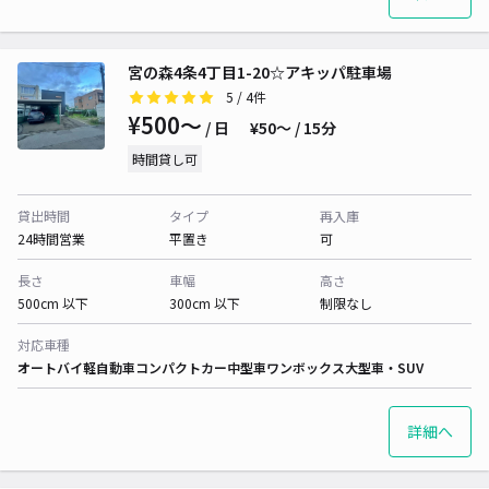
宮の森4条4丁目1-20☆アキッパ駐車場
5
/ 4件
¥500〜
/ 日
¥50〜 / 15分
時間貸し可
貸出時間
タイプ
再入庫
24時間営業
平置き
可
長さ
車幅
高さ
500cm 以下
300cm 以下
制限なし
対応車種
オートバイ
軽自動車
コンパクトカー
中型車
ワンボックス
大型車・SUV
詳細へ