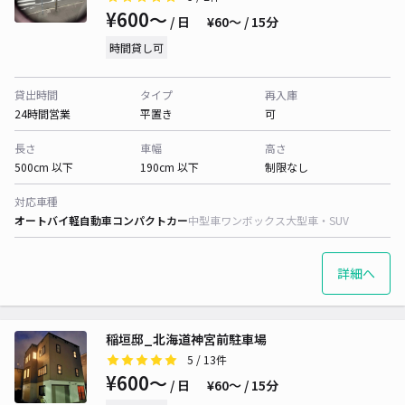
¥600〜
/ 日
¥60〜 / 15分
時間貸し可
貸出時間
タイプ
再入庫
24時間営業
平置き
可
長さ
車幅
高さ
500cm 以下
190cm 以下
制限なし
対応車種
オートバイ
軽自動車
コンパクトカー
中型車
ワンボックス
大型車・SUV
詳細へ
稲垣邸_北海道神宮前駐車場
5
/ 13件
¥600〜
/ 日
¥60〜 / 15分