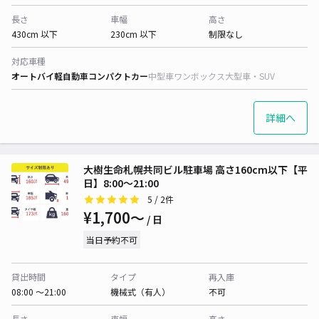
長さ
車幅
高さ
430cm 以下
230cm 以下
制限なし
対応車種
オートバイ
軽自動車
コンパクトカー
中型車
ワンボックス
大型車・SUV
詳細へ
大樹生命札幌共同ビル駐車場 高さ160cm以下【平
日】8:00～21:00
5
/ 2件
¥1,700〜
/ 日
当日予約不可
貸出時間
タイプ
再入庫
08:00 〜21:00
機械式（有人）
不可
長さ
車幅
高さ