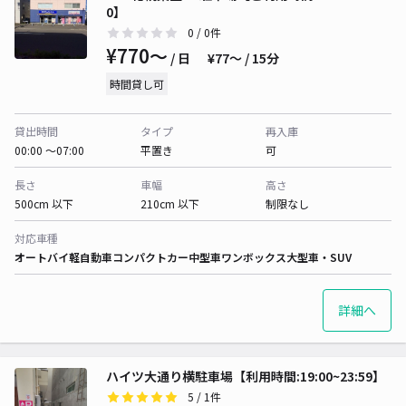
0】
0
/ 0件
¥770〜
/ 日
¥77〜 / 15分
時間貸し可
貸出時間
タイプ
再入庫
00:00 〜07:00
平置き
可
長さ
車幅
高さ
500cm 以下
210cm 以下
制限なし
対応車種
オートバイ
軽自動車
コンパクトカー
中型車
ワンボックス
大型車・SUV
詳細へ
ハイツ大通り横駐車場【利用時間:19:00~23:59】
5
/ 1件