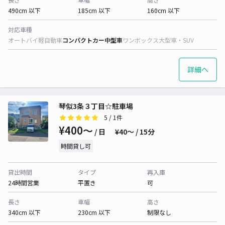
490cm 以下
185cm 以下
160cm 以下
対応車種
オートバイ
軽自動車
コンパクトカー
中型車
ワンボックス
大型車・SUV
詳細へ
琴似3条３丁目☆駐車場
5
/ 1件
¥400〜
/ 日
¥40〜 / 15分
時間貸し可
貸出時間
タイプ
再入庫
24時間営業
平置き
可
長さ
車幅
高さ
340cm 以下
230cm 以下
制限なし