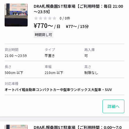
DRA札幌桑園ST駐車場【ご利用時間：毎日 21:00
～23:59】
0
/ 0件
¥770〜
/ 日
¥77〜 / 15分
時間貸し可
貸出時間
タイプ
再入庫
21:00 〜23:59
平置き
可
長さ
車幅
高さ
500cm 以下
210cm 以下
制限なし
対応車種
オートバイ
軽自動車
コンパクトカー
中型車
ワンボックス
大型車・SUV
詳細へ
DRA札幌桑園ST駐車場【ご利用時間：0:00～7:0