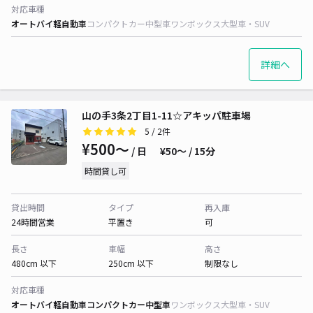
対応車種
オートバイ
軽自動車
コンパクトカー
中型車
ワンボックス
大型車・SUV
詳細へ
山の手3条2丁目1-11☆アキッパ駐車場
5
/ 2件
¥500〜
/ 日
¥50〜 / 15分
時間貸し可
貸出時間
タイプ
再入庫
24時間営業
平置き
可
長さ
車幅
高さ
480cm 以下
250cm 以下
制限なし
対応車種
オートバイ
軽自動車
コンパクトカー
中型車
ワンボックス
大型車・SUV