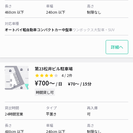
長さ
車幅
高さ
460cm 以下
240cm 以下
制限なし
対応車種
オートバイ
軽自動車
コンパクトカー
中型車
ワンボックス
大型車・SUV
詳細へ
第23松井ビル駐車場
4
/ 2件
¥700〜
/ 日
¥70〜 / 15分
時間貸し可
貸出時間
タイプ
再入庫
24時間営業
平置き
可
長さ
車幅
高さ
480cm 以下
240cm 以下
制限なし