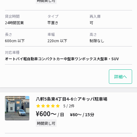
時間貸し可
貸出時間
タイプ
再入庫
24時間営業
平置き
可
長さ
車幅
高さ
600cm 以下
220cm 以下
制限なし
対応車種
オートバイ
軽自動車
コンパクトカー
中型車
ワンボックス
大型車・SUV
詳細へ
八軒5条東4丁目4-6☆アキッパ駐車場
5
/ 2件
¥600〜
/ 日
¥60〜 / 15分
時間貸し可