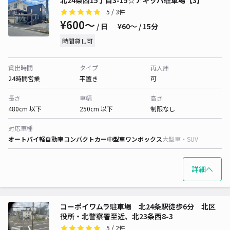
北24条西15丁目3-15☆アキッパ駐車場【3】
5
/ 3件
¥600〜
/ 日
¥60〜 / 15分
時間貸し可
貸出時間
タイプ
再入庫
24時間営業
平置き
可
長さ
車幅
高さ
480cm 以下
250cm 以下
制限なし
対応車種
オートバイ
軽自動車
コンパクトカー
中型車
ワンボックス
大型車・SUV
詳細へ
コーポイワムラ駐車場 北24条駅徒歩6分 北区
役所・北警察署至近、北23条西8-3
5
/ 2件