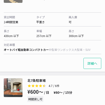
貸出時間
タイプ
再入庫
24時間営業
平置き
可
長さ
車幅
高さ
430cm 以下
257cm 以下
300cm 以下
対応車種
オートバイ
軽自動車
コンパクトカー
中型車
ワンボックス
大型車・SUV
詳細へ
北7条駐車場
4.7
/ 6件
¥600〜
/ 日
¥60〜 / 15分
時間貸し可