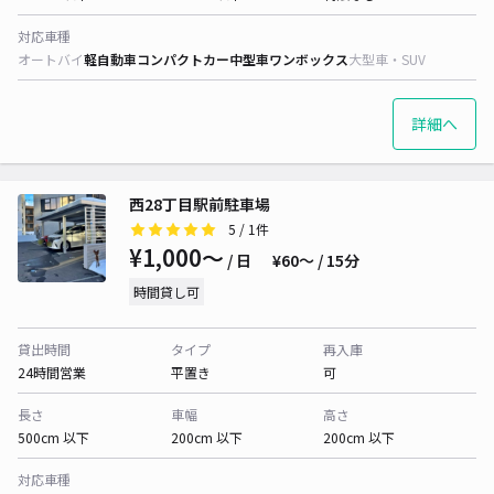
対応車種
オートバイ
軽自動車
コンパクトカー
中型車
ワンボックス
大型車・SUV
詳細へ
西28丁目駅前駐車場
5
/ 1件
¥1,000〜
/ 日
¥60〜 / 15分
時間貸し可
貸出時間
タイプ
再入庫
24時間営業
平置き
可
長さ
車幅
高さ
500cm 以下
200cm 以下
200cm 以下
対応車種