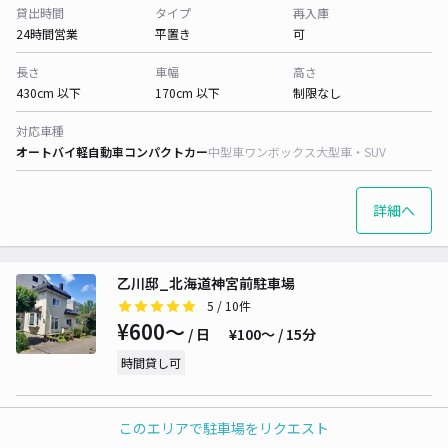
貸出時間
タイプ
再入庫
24時間営業
平置き
可
長さ
車幅
高さ
430cm 以下
170cm 以下
制限なし
対応車種
オートバイ
軽自動車
コンパクトカー
中型車
ワンボックス
大型車・SUV
詳細へ
乙川邸_北海道神宮前駐車場
5
/ 10件
¥600〜
/ 日
¥100〜 / 15分
時間貸し可
貸出時間
タイプ
再入庫
このエリアで駐車場をリクエスト
24時間営業
平置き
可