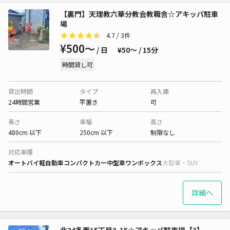
【裏門】天理教六華分教会教職舎☆アキッパ駐車
場
4.7
/ 3件
¥500〜
/ 日
¥50〜 / 15分
時間貸し可
貸出時間
タイプ
再入庫
24時間営業
平置き
可
長さ
車幅
高さ
480cm 以下
250cm 以下
制限なし
対応車種
オートバイ
軽自動車
コンパクトカー
中型車
ワンボックス
大型車・SUV
詳細へ