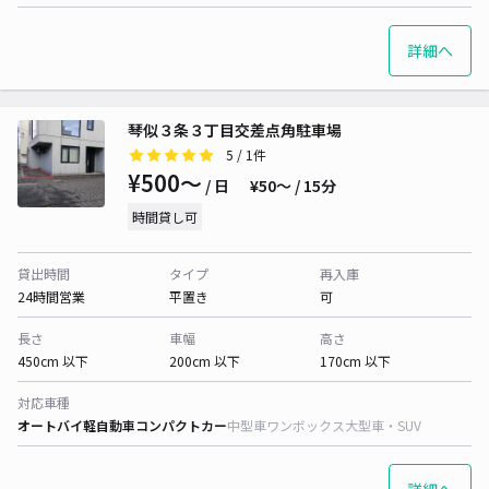
詳細へ
琴似３条３丁目交差点角駐車場
5
/ 1件
¥500〜
/ 日
¥50〜 / 15分
時間貸し可
貸出時間
タイプ
再入庫
24時間営業
平置き
可
長さ
車幅
高さ
450cm 以下
200cm 以下
170cm 以下
対応車種
オートバイ
軽自動車
コンパクトカー
中型車
ワンボックス
大型車・SUV