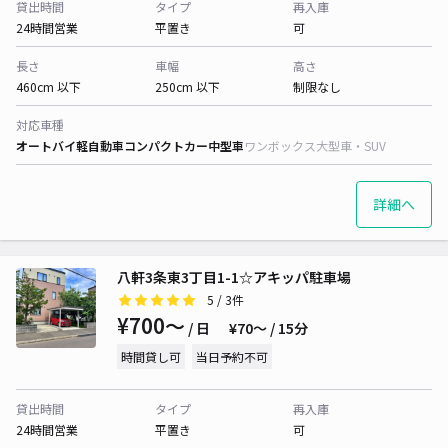
貸出時間
タイプ
再入庫
24時間営業
平置き
可
長さ
車幅
高さ
460cm 以下
250cm 以下
制限なし
対応車種
オートバイ
軽自動車
コンパクトカー
中型車
ワンボックス
大型車・SUV
詳細へ
八軒3条東3丁目1-1☆アキッパ駐車場
5
/ 3件
¥700〜
/ 日
¥70〜 / 15分
時間貸し可
当日予約不可
貸出時間
タイプ
再入庫
24時間営業
平置き
可