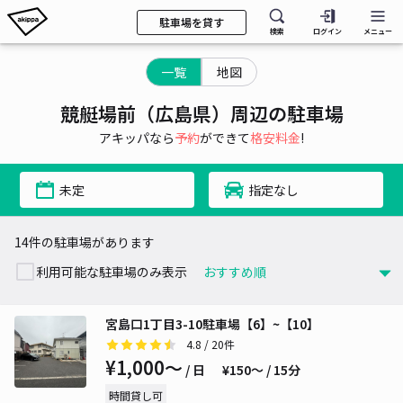
駐車場を貸す
検索
ログイン
メニュー
一覧
地図
競艇場前（広島県）周辺の駐車場
アキッパなら
予約
ができて
格安料金
!
未定
指定なし
14件の駐車場があります
利用可能な駐車場のみ表示
宮島口1丁目3-10駐車場【6】~【10】
4.8
/ 20件
¥1,000〜
/ 日
¥150〜 / 15分
時間貸し可