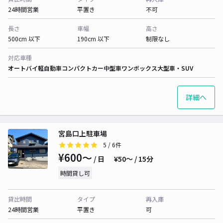
24時間営業
平置き
不可
長さ
車幅
高さ
500cm 以下
190cm 以下
制限なし
対応車種
オートバイ
軽自動車
コンパクトカー
中型車
ワンボックス
大型車・SUV
詳細へ
宮島口上駐車場
5
/ 6件
¥600〜
/ 日
¥50〜 / 15分
時間貸し可
貸出時間
タイプ
再入庫
24時間営業
平置き
可