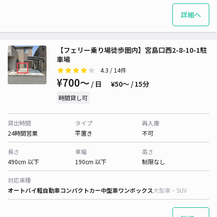
詳細へ
【フェリー乗り場徒歩圏内】宮島口西2-8-10-1駐
車場
4.3
/ 14件
¥700〜
/ 日
¥50〜 / 15分
時間貸し可
貸出時間
タイプ
再入庫
24時間営業
平置き
不可
長さ
車幅
高さ
490cm 以下
190cm 以下
制限なし
対応車種
オートバイ
軽自動車
コンパクトカー
中型車
ワンボックス
大型車・SUV