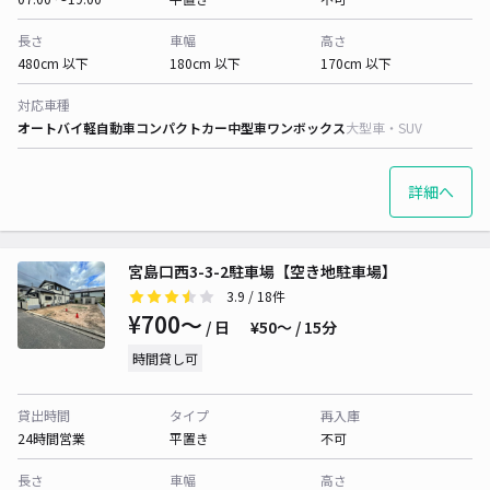
長さ
車幅
高さ
480cm 以下
180cm 以下
170cm 以下
対応車種
オートバイ
軽自動車
コンパクトカー
中型車
ワンボックス
大型車・SUV
詳細へ
宮島口西3-3-2駐車場【空き地駐車場】
3.9
/ 18件
¥700〜
/ 日
¥50〜 / 15分
時間貸し可
貸出時間
タイプ
再入庫
24時間営業
平置き
不可
長さ
車幅
高さ