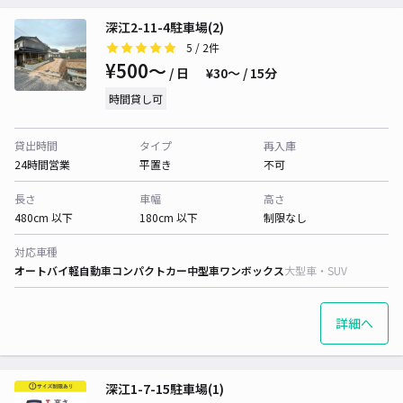
深江2-11-4駐車場(2)
5
/ 2件
¥500〜
/ 日
¥30〜 / 15分
時間貸し可
貸出時間
タイプ
再入庫
24時間営業
平置き
不可
長さ
車幅
高さ
480cm 以下
180cm 以下
制限なし
対応車種
オートバイ
軽自動車
コンパクトカー
中型車
ワンボックス
大型車・SUV
詳細へ
深江1-7-15駐車場(1)