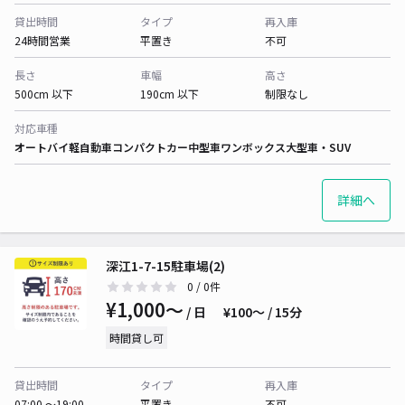
貸出時間
タイプ
再入庫
24時間営業
平置き
不可
長さ
車幅
高さ
500cm 以下
190cm 以下
制限なし
対応車種
オートバイ
軽自動車
コンパクトカー
中型車
ワンボックス
大型車・SUV
詳細へ
深江1-7-15駐車場(2)
0
/ 0件
¥1,000〜
/ 日
¥100〜 / 15分
時間貸し可
貸出時間
タイプ
再入庫
07:00 〜19:00
平置き
不可