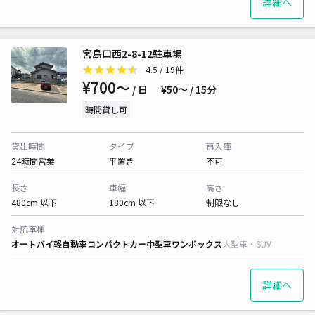
詳細へ
宮島口西2-8-12駐車場
4.5
/ 19件
¥700〜
/ 日
¥50〜 / 15分
時間貸し可
貸出時間
タイプ
再入庫
24時間営業
平置き
不可
長さ
車幅
高さ
480cm 以下
180cm 以下
制限なし
対応車種
オートバイ
軽自動車
コンパクトカー
中型車
ワンボックス
大型車・SUV
詳細へ