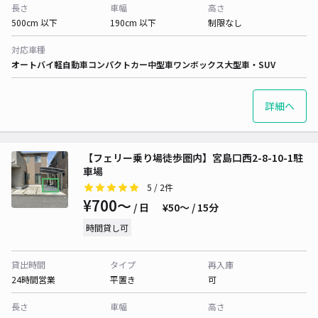
長さ
車幅
高さ
500cm 以下
190cm 以下
制限なし
対応車種
オートバイ
軽自動車
コンパクトカー
中型車
ワンボックス
大型車・SUV
詳細へ
【フェリー乗り場徒歩圏内】宮島口西2-8-10-1駐
車場
5
/ 2件
¥700〜
/ 日
¥50〜 / 15分
時間貸し可
貸出時間
タイプ
再入庫
24時間営業
平置き
可
長さ
車幅
高さ