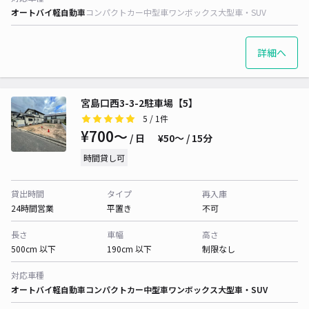
オートバイ
軽自動車
コンパクトカー
中型車
ワンボックス
大型車・SUV
詳細へ
宮島口西3-3-2駐車場【5】
5
/ 1件
¥700〜
/ 日
¥50〜 / 15分
時間貸し可
貸出時間
タイプ
再入庫
24時間営業
平置き
不可
長さ
車幅
高さ
500cm 以下
190cm 以下
制限なし
対応車種
オートバイ
軽自動車
コンパクトカー
中型車
ワンボックス
大型車・SUV