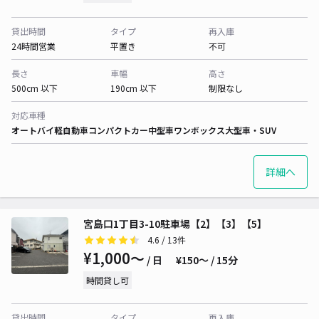
貸出時間
タイプ
再入庫
24時間営業
平置き
不可
長さ
車幅
高さ
500cm 以下
190cm 以下
制限なし
対応車種
オートバイ
軽自動車
コンパクトカー
中型車
ワンボックス
大型車・SUV
詳細へ
宮島口1丁目3-10駐車場【2】【3】【5】
4.6
/ 13件
¥1,000〜
/ 日
¥150〜 / 15分
時間貸し可
貸出時間
タイプ
再入庫