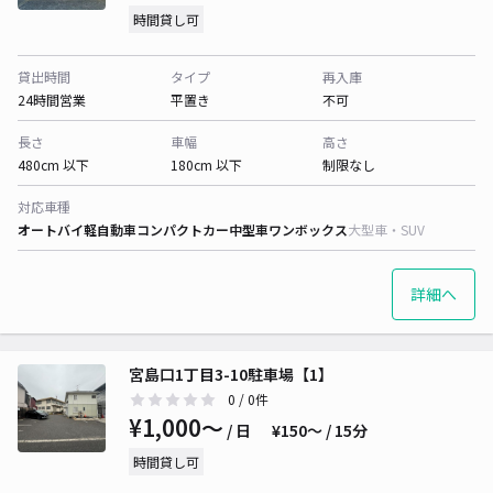
時間貸し可
貸出時間
タイプ
再入庫
24時間営業
平置き
不可
長さ
車幅
高さ
480cm 以下
180cm 以下
制限なし
対応車種
オートバイ
軽自動車
コンパクトカー
中型車
ワンボックス
大型車・SUV
詳細へ
宮島口1丁目3-10駐車場【1】
0
/ 0件
¥1,000〜
/ 日
¥150〜 / 15分
時間貸し可