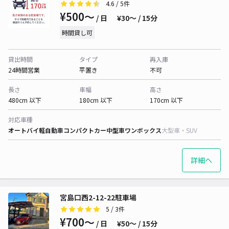
4.6
/ 5件
¥500〜
/ 日
¥30〜 / 15分
時間貸し可
貸出時間
タイプ
再入庫
24時間営業
平置き
不可
長さ
車幅
高さ
480cm 以下
180cm 以下
170cm 以下
対応車種
オートバイ
軽自動車
コンパクトカー
中型車
ワンボックス
大型車・SUV
詳細へ
宮島口西2-12-22駐車場
5
/ 3件
¥700〜
/ 日
¥50〜 / 15分