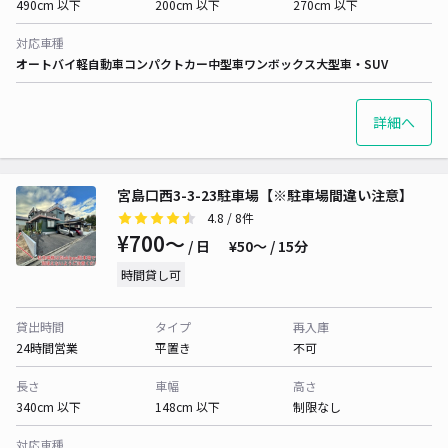
490cm 以下
200cm 以下
270cm 以下
対応車種
オートバイ
軽自動車
コンパクトカー
中型車
ワンボックス
大型車・SUV
詳細へ
宮島口西3-3-23駐車場【※駐車場間違い注意】
4.8
/ 8件
¥700〜
/ 日
¥50〜 / 15分
時間貸し可
貸出時間
タイプ
再入庫
24時間営業
平置き
不可
長さ
車幅
高さ
340cm 以下
148cm 以下
制限なし
対応車種