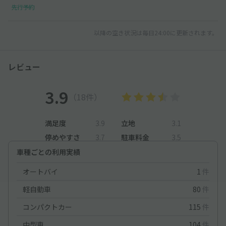
先行予約
以降の空き状況は毎日24:00に更新されます。
レビュー
3.9
（18件）
満足度
3.9
立地
3.1
停めやすさ
3.7
駐車料金
3.5
車種ごとの利用実績
オートバイ
1
件
軽自動車
80
件
コンパクトカー
115
件
中型車
104
件