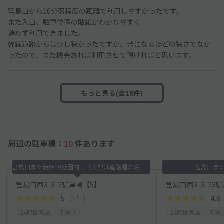
宮島口から10分弱程度の距離で利用しやすかったです。
また入口、駐車位置の貼紙がわかりやすく
迷わず利用できました。
幹線道路からは少し狭かったですが、苦になるほどの狭さでなか
ったので、また機会あれば利用させて頂ければと思います。
もっと見る(全16件)
周辺の駐車場：
10
件あります
宮島口まで徒歩10分圏内！（大型は道路幅に注意有）
宮島口まで
宮島口西3-3-2駐車場【5】
5
（1件）
4.8
24時間営業
平置き
24時間営業
平置