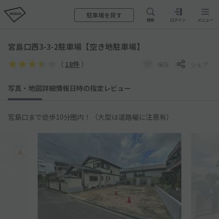
駐車場を貸す
検索
ログイン
メニュー
宮島口西3-3-2駐車場【空き地駐車場】
（
18件
）
保存
シェア
写真・地図
詳細情報
日時の指定
レビュー
宮島口まで徒歩10分圏内！（大型は道路幅に注意有）