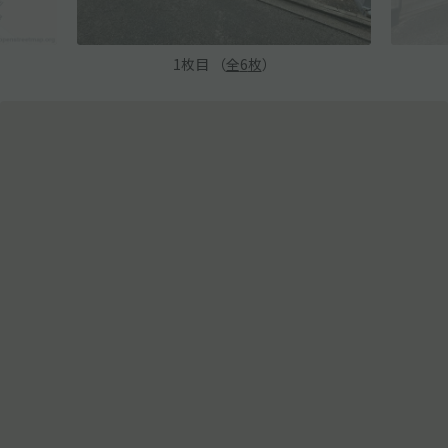
1
枚目 （
全
6
枚
）