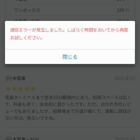
ワンボックス
109
件
大型車・SUV
152
件
通信エラーが発生しました。しばらく時間をおいてから再度
お試しください。
コンパクトカー
2026/5/5
閉じる
貸していただきありがとうございました🙇‍♀️
中型車
2025/8/13
宮島ターミナルまで徒歩10分範囲内にあり、駐車スペースは広く
て、料金も安く、全体的に良かったです。ただ、ほかの方のレビ
ューでもありましたが、駐車場までの道が細くて、運転に自信が
ない方は、危ないですね。
大型車・SUV
2025/1/19