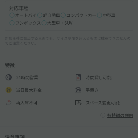
対応車種
オートバイ
軽自動車
コンパクトカー
中型車
ワンボックス
大型車・SUV
対応車種に該当する車両でも、サイズ制限を超えるものは駐車できませんの
でご注意ください。
特徴
24時間営業
時間貸し可能
当日最大料金
平置き
再入庫不可
スペース変更可能
各特徴の説明
注意事項