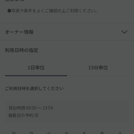
●写真や条件をよくご確認の上ご利用ください。
オーナー情報
利用日時の指定
1日単位
15分単位
ご利用日時を選択してください
貸出時間 00:00 〜 23:59
複数日の予約 可
日
月
火
水
木
金
土