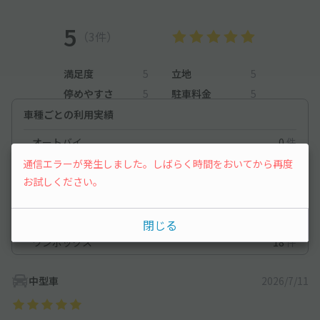
5
（3件）
満足度
5
立地
5
停めやすさ
5
駐車料金
5
車種ごとの利用実績
オートバイ
0
件
通信エラーが発生しました。しばらく時間をおいてから再度
軽自動車
9
件
お試しください。
コンパクトカー
25
件
中型車
20
件
閉じる
ワンボックス
18
件
中型車
2026/7/11