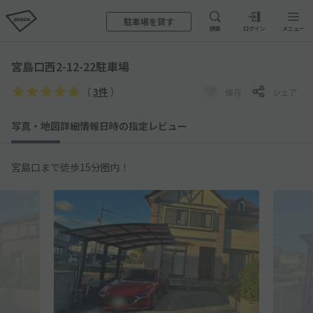
駐車場を貸す
検索
ログイン
メニュー
宮島口西2-12-22駐車場
（
3件
）
保存
シェア
写真・地図
詳細情報
日時の指定
レビュー
宮島口まで徒歩15分圏内！