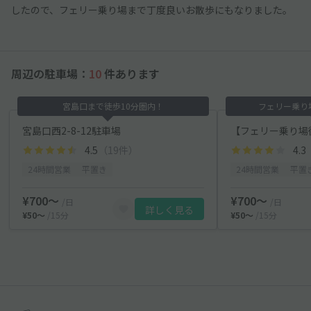
したので、フェリー乗り場まで丁度良いお散歩にもなりました。
周辺の駐車場：
10
件あります
宮島口まで徒歩10分圏内！
フェリー乗り
宮島口西2-8-12駐車場
4.5
（19件）
4.3
24時間営業
平置き
24時間営業
平置
¥700〜
¥700〜
/日
/日
詳しく見る
¥50〜
/15分
¥50〜
/15分