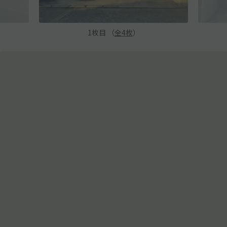
1
枚目 （
全
4
枚
）