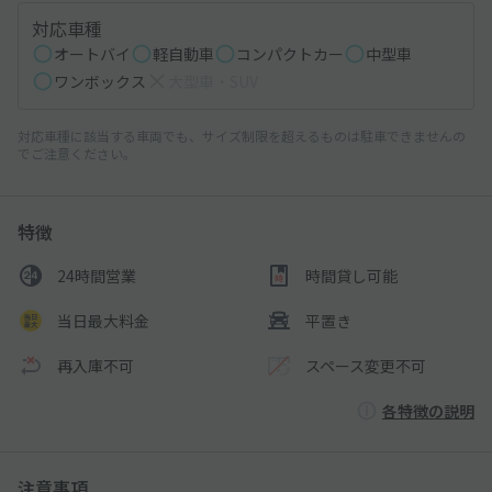
対応車種
オートバイ
軽自動車
コンパクトカー
中型車
ワンボックス
大型車・SUV
対応車種に該当する車両でも、サイズ制限を超えるものは駐車できませんの
でご注意ください。
特徴
24時間営業
時間貸し可能
当日最大料金
平置き
再入庫不可
スペース変更不可
各特徴の説明
注意事項