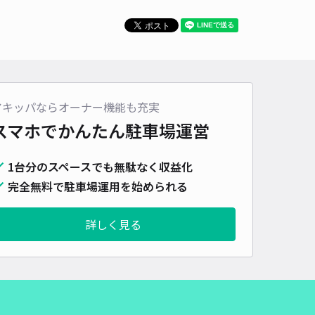
車種
オートバイ
軽自動車
コンパクトカー
中型車
ワンボックス
大型車・SUV
詳細へ
アキッパならオーナー機能も充実
町4丁目33☆akippa駐車場
スマホでかんたん
駐車場運営
4.7
/ 6件
00〜
/ 日
1台分のスペースでも無駄なく収益化
完全無料で駐車場運用を始められる
時間
24時間営業
タイプ
平置き
再入庫
可
詳しく見る
480cm 以下
車幅
230cm 以下
高さ
制限なし
車種
オートバイ
軽自動車
コンパクトカー
中型車
ワンボックス
大型車・SUV
詳細へ