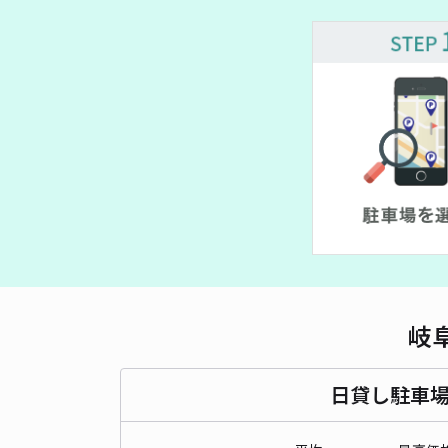
¥ 400~
岐
日貸し駐車