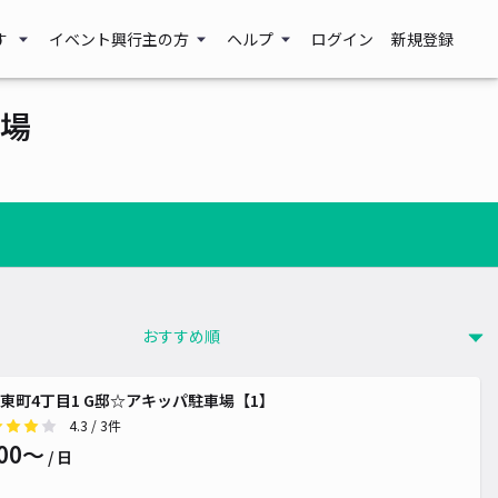
す
イベント興行主の方
ヘルプ
ログイン
新規登録
場
東町4丁目1 G邸☆アキッパ駐車場【1】
4.3
/ 3件
00〜
/ 日