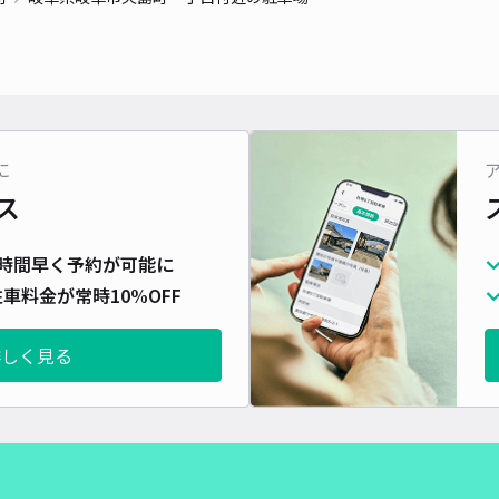
対応
に
津島
ス
¥5
時間早く予約が可能に
車料金が常時10%OFF
貸出
詳しく見る
長さ
対応