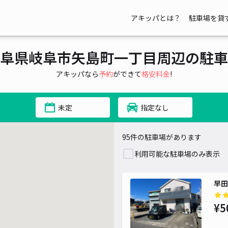
¥ 500~
~
¥ 500~
¥ 500~
¥ 500~
アキッパとは？
駐車場を貸
¥ 500~
500~
¥ 500~
¥ 500~
¥ 500~
阜県岐阜市矢島町一丁目周辺の駐車
¥ 500~
¥ 500~
¥ 500~
¥ 10,000~
¥ 1,500~
¥ 500~
アキッパなら
予約
ができて
格安料金
!
00~
¥ 550~
¥ 600~
¥ 330~
¥ 500~
未定
指定なし
95件の駐車場があります
利用可能な駐車場のみ表示
早田
¥5