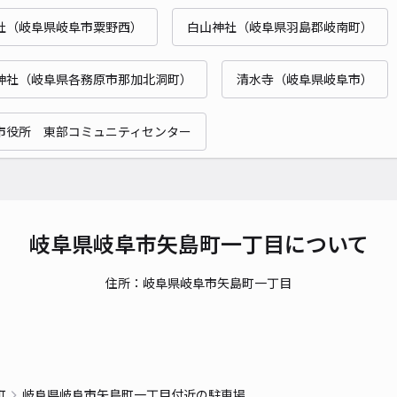
社（岐阜県岐阜市粟野西）
白山神社（岐阜県羽島郡岐南町）
貸出
神社（岐阜県各務原市那加北洞町）
清水寺（岐阜県岐阜市）
長さ
対応
市役所 東部コミュニティセンター
坂井
岐阜県岐阜市矢島町一丁目について
¥4
住所：岐阜県岐阜市矢島町一丁目
貸出
長さ
町
岐阜県岐阜市矢島町一丁目付近の駐車場