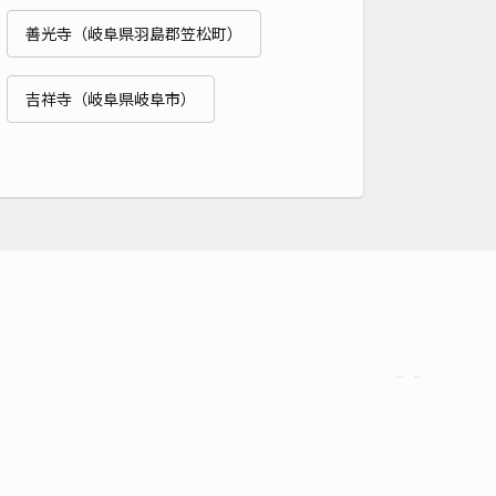
善光寺（岐阜県羽島郡笠松町）
時間
24時間営業
タイプ
平置き
再入庫
可
吉祥寺（岐阜県岐阜市）
480cm 以下
車幅
240cm 以下
高さ
230cm 以下
車種
オートバイ
軽自動車
コンパクトカー
中型車
ワンボックス
大型車・SUV
詳細へ
田ふとん店駐車場
4.9
/ 9件
00〜
/ 日
時間
24時間営業
タイプ
平置き
再入庫
可
480cm 以下
車幅
190cm 以下
高さ
190cm 以下