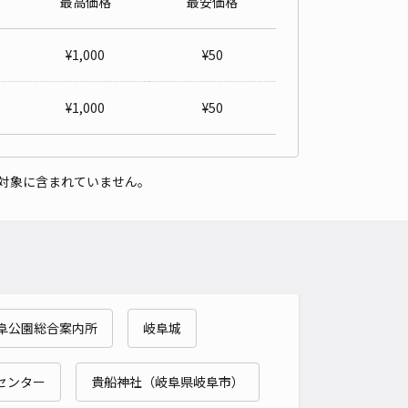
最高価格
最安価格
ワノ
4.8
/ 10件
¥
1,000
¥
50
,000〜
/ 日
¥300〜 / 15分
貸し可
¥
1,000
¥
50
時間
24時間営業
タイプ
平置き
再入庫
可
対象に含まれていません。
500cm 以下
車幅
190cm 以下
高さ
制限なし
車種
オートバイ
軽自動車
コンパクトカー
中型車
ワンボックス
大型車・SUV
詳細へ
阜公園総合案内所
岐阜城
町3丁目41 松尾邸☆akippa駐車場
4.5
/ 4件
00〜
センター
貴船神社（岐阜県岐阜市）
/ 日