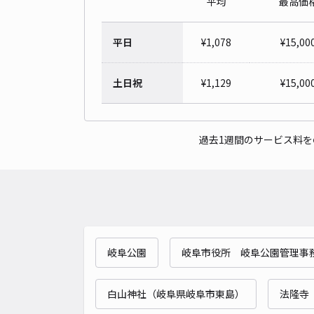
平均
最高価
平日
¥
1,078
¥
15,00
土日祝
¥
1,129
¥
15,00
過去1週間のサービス料
岐阜公園
岐阜市役所 岐阜公園管理事
白山神社（岐阜県岐阜市東島）
法隆寺