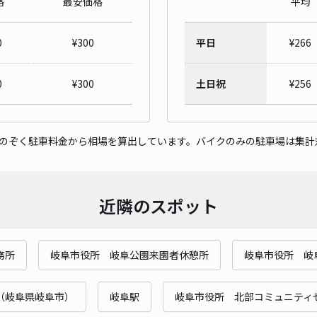
格
最安価格
平均
㈲カ
0
¥
300
平日
¥
266
¥1
時間
0
¥
300
土日祝
¥
256
貸出
をのぞく駐車料金から相場を算出しています。バイクのみの駐車場は集計
長さ
対応
近隣のスポット
務所
岐阜市役所 岐阜公園来園者休憩所
岐阜市役所 岐
津島
¥3
（岐阜県岐阜市）
岐阜駅
岐阜市役所 北部コミュニティ