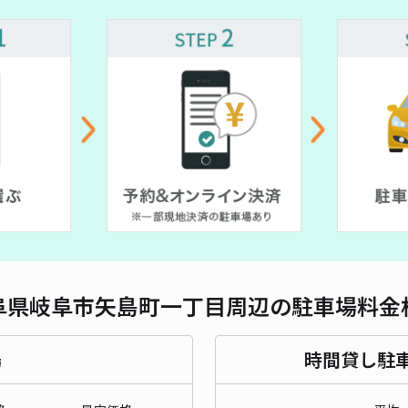
対応
津島
¥5
貸出
長さ
阜県岐阜市矢島町一丁目周辺の駐車場料金
対応
場
時間貸し駐