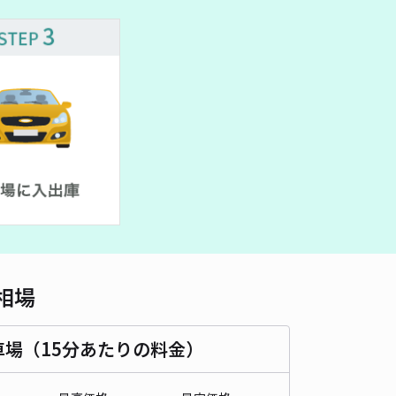
車種
オートバイ
軽自動車
コンパクトカー
中型車
ワンボックス
大型車・SUV
詳細へ
町5丁目40 個人宅☆akippa駐車場
4.7
/ 10件
00〜
/ 日
時間
24時間営業
タイプ
平置き
再入庫
可
480cm 以下
車幅
240cm 以下
高さ
200cm 以下
相場
車種
オートバイ
軽自動車
コンパクトカー
中型車
ワンボックス
大型車・SUV
車場（15分あたりの料金）
詳細へ