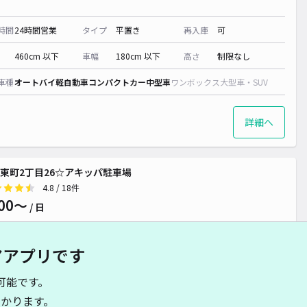
時間
24時間営業
タイプ
平置き
再入庫
可
460cm 以下
車幅
180cm 以下
高さ
制限なし
車種
オートバイ
軽自動車
コンパクトカー
中型車
ワンボックス
大型車・SUV
詳細へ
東町2丁目26☆アキッパ駐車場
4.8
/ 18件
00〜
/ 日
アアプリです
時間
24時間営業
タイプ
平置き
再入庫
可
可能です。
480cm 以下
車幅
230cm 以下
高さ
制限なし
かります。