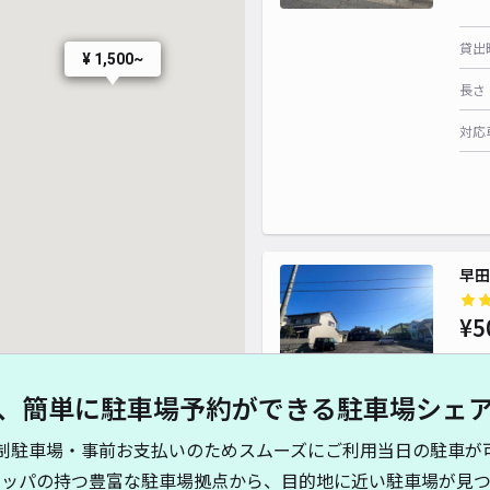
貸出
¥ 1,500~
長さ
対応
早田
¥5
¥ 500~
、簡単に駐車場予約ができる駐車場シェ
貸出
制駐車場・事前お支払いのためスムーズにご利用当日の駐車が
長さ
キッパの持つ豊富な駐車場拠点から、目的地に近い駐車場が見つ