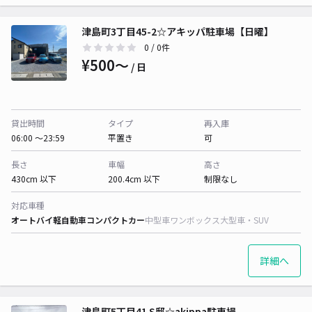
津島町3丁目45-2☆アキッパ駐車場【日曜】
0
/ 0件
¥500〜
/ 日
貸出時間
タイプ
再入庫
06:00 〜23:59
平置き
可
長さ
車幅
高さ
430cm 以下
200.4cm 以下
制限なし
対応車種
オートバイ
軽自動車
コンパクトカー
中型車
ワンボックス
大型車・SUV
詳細へ
津島町5丁目41 S邸☆akippa駐車場