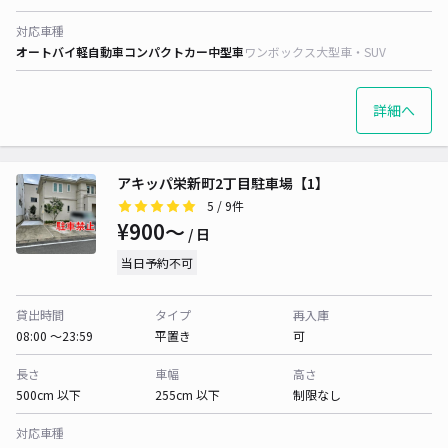
対応車種
オートバイ
軽自動車
コンパクトカー
中型車
ワンボックス
大型車・SUV
詳細へ
アキッパ栄新町2丁目駐車場【1】
5
/ 9件
¥900〜
/ 日
当日予約不可
貸出時間
タイプ
再入庫
08:00 〜23:59
平置き
可
長さ
車幅
高さ
500cm 以下
255cm 以下
制限なし
対応車種