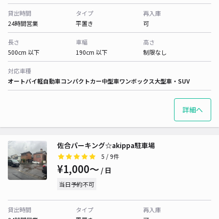
貸出時間
タイプ
再入庫
24時間営業
平置き
可
長さ
車幅
高さ
500cm 以下
190cm 以下
制限なし
対応車種
オートバイ
軽自動車
コンパクトカー
中型車
ワンボックス
大型車・SUV
詳細へ
佐合パーキング☆akippa駐車場
5
/ 9件
¥1,000〜
/ 日
当日予約不可
貸出時間
タイプ
再入庫