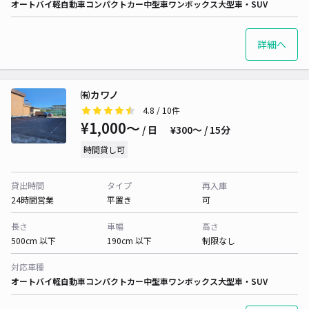
オートバイ
軽自動車
コンパクトカー
中型車
ワンボックス
大型車・SUV
詳細へ
㈲カワノ
4.8
/ 10件
¥1,000〜
/ 日
¥300〜 / 15分
時間貸し可
貸出時間
タイプ
再入庫
24時間営業
平置き
可
長さ
車幅
高さ
500cm 以下
190cm 以下
制限なし
対応車種
オートバイ
軽自動車
コンパクトカー
中型車
ワンボックス
大型車・SUV