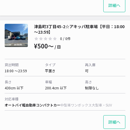
詳細へ
津島町3丁目45-2☆アキッパ駐車場【平日：18:00
～23:59】
0
/ 0件
¥500〜
/ 日
貸出時間
タイプ
再入庫
18:00 〜23:59
平置き
可
長さ
車幅
高さ
430cm 以下
200.4cm 以下
制限なし
対応車種
オートバイ
軽自動車
コンパクトカー
中型車
ワンボックス
大型車・SUV
詳細へ