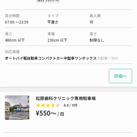
貸出時間
タイプ
再入庫
07:00 〜23:59
平置き
可
長さ
車幅
高さ
480cm 以下
230cm 以下
制限なし
対応車種
オートバイ
軽自動車
コンパクトカー
中型車
ワンボックス
大型車・SUV
詳細へ
松原歯科クリニック専用駐車場
4.4
/ 9件
¥550〜
/ 日