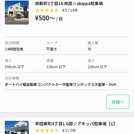
栄新町2丁目16 林邸☆akippa駐車場
4.9
/ 18件
¥500〜
/ 日
貸出時間
タイプ
再入庫
24時間営業
平置き
可
長さ
車幅
高さ
550cm 以下
230cm 以下
230cm 以下
対応車種
オートバイ
軽自動車
コンパクトカー
中型車
ワンボックス
大型車・SUV
詳細へ
早田東町4丁目1 G邸☆アキッパ駐車場【1】
4.3
/ 3件