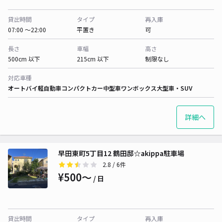
貸出時間
タイプ
再入庫
07:00 〜22:00
平置き
可
長さ
車幅
高さ
500cm 以下
215cm 以下
制限なし
対応車種
オートバイ
軽自動車
コンパクトカー
中型車
ワンボックス
大型車・SUV
詳細へ
早田東町5丁目12 鶴田邸☆akippa駐車場
2.8
/ 6件
¥500〜
/ 日
貸出時間
タイプ
再入庫