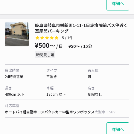
詳細へ
岐阜県岐阜市栄新町1-11-1日赤病院前バス停近く
室屋邸パーキング
5
/ 1件
¥500〜
/ 日
¥50〜 / 15分
時間貸し可
貸出時間
タイプ
再入庫
24時間営業
平置き
可
長さ
車幅
高さ
480cm 以下
180cm 以下
制限なし
対応車種
オートバイ
軽自動車
コンパクトカー
中型車
ワンボックス
大型車・SUV
詳細へ