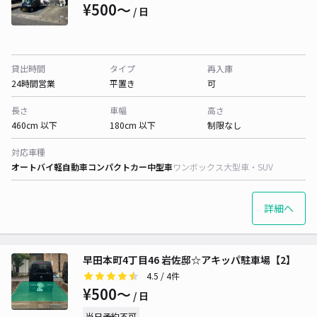
¥500〜
/ 日
貸出時間
タイプ
再入庫
24時間営業
平置き
可
長さ
車幅
高さ
460cm 以下
180cm 以下
制限なし
対応車種
オートバイ
軽自動車
コンパクトカー
中型車
ワンボックス
大型車・SUV
詳細へ
早田本町4丁目46 岩佐邸☆アキッパ駐車場【2】
4.5
/ 4件
¥500〜
/ 日
当日予約不可