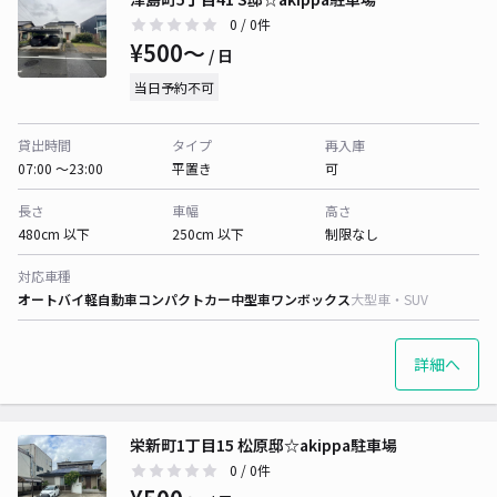
0
/ 0件
¥500〜
/ 日
当日予約不可
貸出時間
タイプ
再入庫
07:00 〜23:00
平置き
可
長さ
車幅
高さ
480cm 以下
250cm 以下
制限なし
対応車種
オートバイ
軽自動車
コンパクトカー
中型車
ワンボックス
大型車・SUV
詳細へ
栄新町1丁目15 松原邸☆akippa駐車場
0
/ 0件