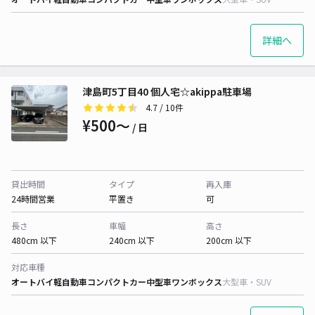
詳細へ
津島町5丁目40 個人宅☆akippa駐車場
4.7
/ 10件
¥500〜
/ 日
貸出時間
タイプ
再入庫
24時間営業
平置き
可
長さ
車幅
高さ
480cm 以下
240cm 以下
200cm 以下
対応車種
オートバイ
軽自動車
コンパクトカー
中型車
ワンボックス
大型車・SUV