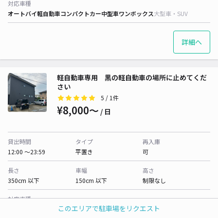
対応車種
オートバイ
軽自動車
コンパクトカー
中型車
ワンボックス
大型車・SUV
詳細へ
軽自動車専用 黒の軽自動車の場所に止めてくだ
さい
5
/ 1件
¥8,000〜
/ 日
貸出時間
タイプ
再入庫
12:00 〜23:59
平置き
可
長さ
車幅
高さ
350cm 以下
150cm 以下
制限なし
対応車種
このエリアで駐車場をリクエスト
オートバイ
軽自動車
コンパクトカー
中型車
ワンボックス
大型車・SUV