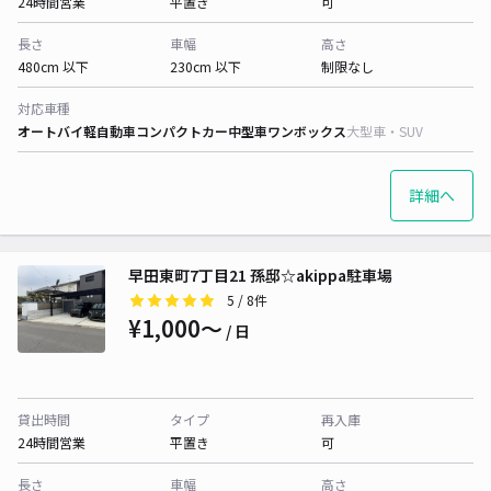
24時間営業
平置き
可
長さ
車幅
高さ
480cm 以下
230cm 以下
制限なし
対応車種
オートバイ
軽自動車
コンパクトカー
中型車
ワンボックス
大型車・SUV
詳細へ
早田東町7丁目21 孫邸☆akippa駐車場
5
/ 8件
¥1,000〜
/ 日
貸出時間
タイプ
再入庫
24時間営業
平置き
可
長さ
車幅
高さ