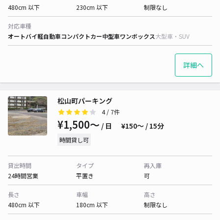
480cm 以下
230cm 以下
制限なし
対応車種
オートバイ
軽自動車
コンパクトカー
中型車
ワンボックス
大型車・SUV
詳細へ
松山町パーキング
4
/ 7件
¥1,500〜
/ 日
¥150〜 / 15分
時間貸し可
貸出時間
タイプ
再入庫
24時間営業
平置き
可
長さ
車幅
高さ
480cm 以下
180cm 以下
制限なし