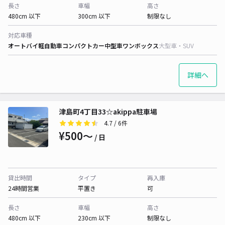
長さ
車幅
高さ
480cm 以下
300cm 以下
制限なし
対応車種
オートバイ
軽自動車
コンパクトカー
中型車
ワンボックス
大型車・SUV
詳細へ
津島町4丁目33☆akippa駐車場
4.7
/ 6件
¥500〜
/ 日
貸出時間
タイプ
再入庫
24時間営業
平置き
可
長さ
車幅
高さ
480cm 以下
230cm 以下
制限なし