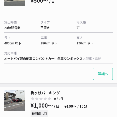
¥500〜
/ 日
貸出時間
タイプ
再入庫
24時間営業
平置き
可
長さ
車幅
高さ
480cm 以下
180cm 以下
190cm 以下
対応車種
オートバイ
軽自動車
コンパクトカー
中型車
ワンボックス
大型車・SUV
詳細へ
梅ヶ枝パーキング
0
/ 0件
¥1,000〜
/ 日
¥100〜 / 15分
時間貸し可