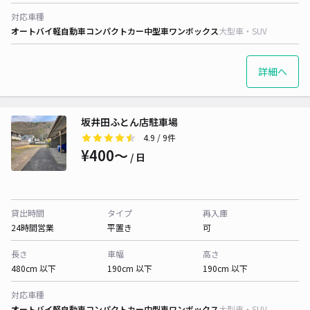
対応車種
オートバイ
軽自動車
コンパクトカー
中型車
ワンボックス
大型車・SUV
詳細へ
坂井田ふとん店駐車場
4.9
/ 9件
¥400〜
/ 日
貸出時間
タイプ
再入庫
24時間営業
平置き
可
長さ
車幅
高さ
480cm 以下
190cm 以下
190cm 以下
対応車種
オートバイ
軽自動車
コンパクトカー
中型車
ワンボックス
大型車・SUV