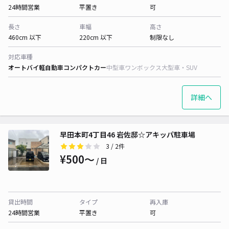
24時間営業
平置き
可
長さ
車幅
高さ
460cm 以下
220cm 以下
制限なし
対応車種
オートバイ
軽自動車
コンパクトカー
中型車
ワンボックス
大型車・SUV
詳細へ
早田本町4丁目46 岩佐邸☆アキッパ駐車場
3
/ 2件
¥500〜
/ 日
貸出時間
タイプ
再入庫
24時間営業
平置き
可