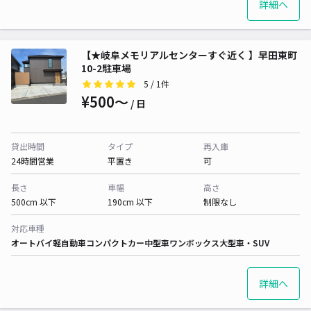
詳細へ
【★岐阜メモリアルセンターすぐ近く 】早田東町
10-2駐車場
5
/ 1件
¥500〜
/ 日
貸出時間
タイプ
再入庫
24時間営業
平置き
可
長さ
車幅
高さ
500cm 以下
190cm 以下
制限なし
対応車種
オートバイ
軽自動車
コンパクトカー
中型車
ワンボックス
大型車・SUV
詳細へ