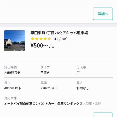
詳細へ
早田東町2丁目26☆アキッパ駐車場
4.8
/ 18件
¥500〜
/ 日
貸出時間
タイプ
再入庫
24時間営業
平置き
可
長さ
車幅
高さ
480cm 以下
230cm 以下
制限なし
対応車種
オートバイ
軽自動車
コンパクトカー
中型車
ワンボックス
大型車・SUV