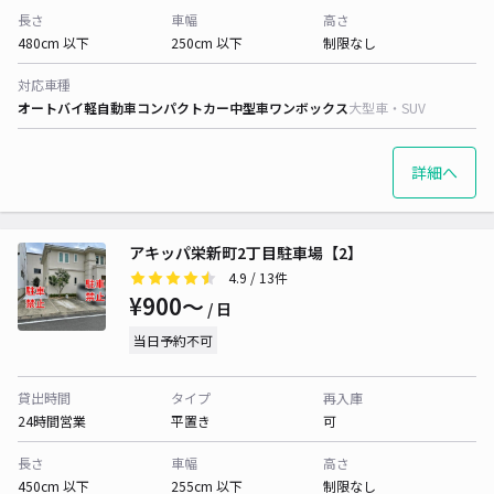
長さ
車幅
高さ
480cm 以下
250cm 以下
制限なし
対応車種
オートバイ
軽自動車
コンパクトカー
中型車
ワンボックス
大型車・SUV
詳細へ
アキッパ栄新町2丁目駐車場【2】
4.9
/ 13件
¥900〜
/ 日
当日予約不可
貸出時間
タイプ
再入庫
24時間営業
平置き
可
長さ
車幅
高さ
450cm 以下
255cm 以下
制限なし