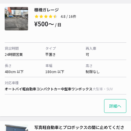
棚橋ガレージ
4.8
/ 16件
¥500〜
/ 日
貸出時間
タイプ
再入庫
24時間営業
平置き
可
長さ
車幅
高さ
480cm 以下
180cm 以下
制限なし
対応車種
オートバイ
軽自動車
コンパクトカー
中型車
ワンボックス
大型車・SUV
詳細へ
写真軽自動車とプロボックスの間に止めてくださ