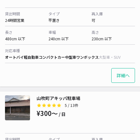
貸出時間
タイプ
再入庫
24時間営業
平置き
可
長さ
車幅
高さ
480cm 以下
240cm 以下
230cm 以下
対応車種
オートバイ
軽自動車
コンパクトカー
中型車
ワンボックス
大型車・SUV
詳細へ
山吹町アキッパ駐車場
5
/ 13件
¥300〜
/ 日
貸出時間
タイプ
再入庫