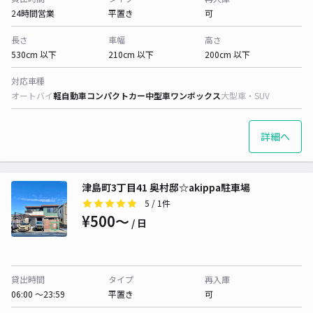
24時間営業
平置き
可
長さ
車幅
高さ
530cm 以下
210cm 以下
200cm 以下
対応車種
オートバイ
軽自動車
コンパクトカー
中型車
ワンボックス
大型車・SUV
詳細へ
津島町3丁目41 奥村邸☆akippa駐車場
5
/ 1件
¥500〜
/ 日
貸出時間
タイプ
再入庫
06:00 〜23:59
平置き
可