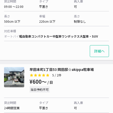
貸出時間
タイプ
再入庫
09:00 〜22:00
平置き
可
長さ
車幅
高さ
500cm 以下
220cm 以下
制限なし
対応車種
オートバイ
軽自動車
コンパクトカー
中型車
ワンボックス
大型車・SUV
詳細へ
早田本町1丁目53 岡田邸☆akippa駐車場
5
/ 2件
¥600〜
/ 日
当日予約不可
貸出時間
タイプ
再入庫
24時間営業
平置き
可