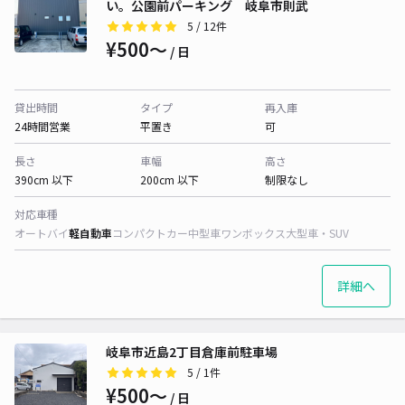
い。公園前パーキング 岐阜市則武
5
/ 12件
¥500〜
/ 日
貸出時間
タイプ
再入庫
24時間営業
平置き
可
長さ
車幅
高さ
390cm 以下
200cm 以下
制限なし
対応車種
オートバイ
軽自動車
コンパクトカー
中型車
ワンボックス
大型車・SUV
詳細へ
岐阜市近島2丁目倉庫前駐車場
5
/ 1件
¥500〜
/ 日