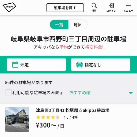
駐車場を貸す
検索
ログイン
メニュー
一覧
地図
岐阜県岐阜市西野町三丁目周辺の駐車場
アキッパなら
予約
ができて
格安料金
!
未定
指定なし
86件の駐車場があります
利用可能な駐車場のみ表示
津島町3丁目41 松尾邸☆akippa駐車場
4.5
/ 4件
¥300〜
/ 日