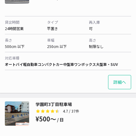
貸出時間
タイプ
再入庫
24時間営業
平置き
可
長さ
車幅
高さ
500cm 以下
250cm 以下
制限なし
対応車種
オートバイ
軽自動車
コンパクトカー
中型車
ワンボックス
大型車・SUV
詳細へ
学園町3丁目駐車場
4.7
/ 37件
¥500〜
/ 日