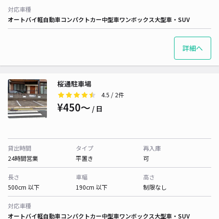
対応車種
オートバイ
軽自動車
コンパクトカー
中型車
ワンボックス
大型車・SUV
詳細へ
桜通駐車場
4.5
/ 2件
¥450〜
/ 日
貸出時間
タイプ
再入庫
24時間営業
平置き
可
長さ
車幅
高さ
500cm 以下
190cm 以下
制限なし
対応車種
オートバイ
軽自動車
コンパクトカー
中型車
ワンボックス
大型車・SUV