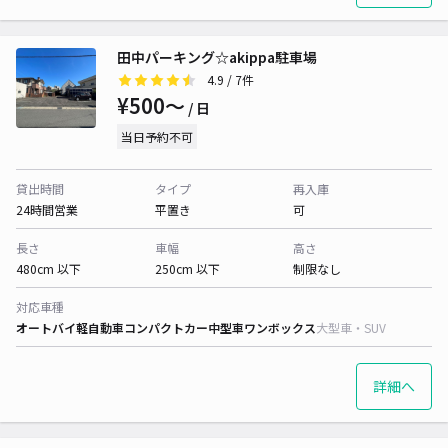
田中パーキング☆akippa駐車場
4.9
/ 7件
¥500〜
/ 日
当日予約不可
貸出時間
タイプ
再入庫
24時間営業
平置き
可
長さ
車幅
高さ
480cm 以下
250cm 以下
制限なし
対応車種
オートバイ
軽自動車
コンパクトカー
中型車
ワンボックス
大型車・SUV
詳細へ