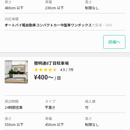
長さ
車幅
高さ
480cm 以下
230cm 以下
制限なし
対応車種
オートバイ
軽自動車
コンパクトカー
中型車
ワンボックス
大型車・SUV
詳細へ
徹明通8丁目駐車場
4.9
/ 7件
¥400〜
/ 日
貸出時間
タイプ
再入庫
24時間営業
平置き
可
長さ
車幅
高さ
550cm 以下
450cm 以下
制限なし