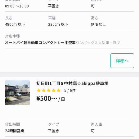
09:00 〜18:00
平置き
可
長さ
車幅
高さ
480cm 以下
230cm 以下
制限なし
対応車種
オートバイ
軽自動車
コンパクトカー
中型車
ワンボックス
大型車・SUV
詳細へ
初日町1丁目6 中村邸☆akippa駐車場
5
/ 6件
¥500〜
/ 日
貸出時間
タイプ
再入庫
24時間営業
平置き
可