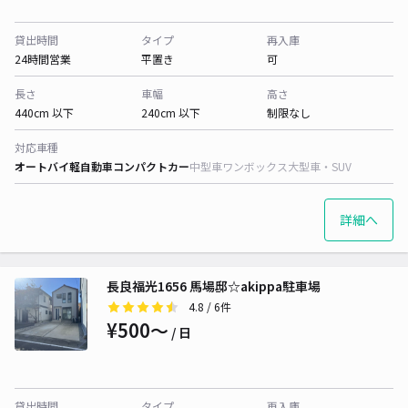
貸出時間
タイプ
再入庫
24時間営業
平置き
可
長さ
車幅
高さ
440cm 以下
240cm 以下
制限なし
対応車種
オートバイ
軽自動車
コンパクトカー
中型車
ワンボックス
大型車・SUV
詳細へ
長良福光1656 馬場邸☆akippa駐車場
4.8
/ 6件
¥500〜
/ 日
貸出時間
タイプ
再入庫