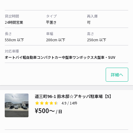
貸出時間
タイプ
再入庫
24時間営業
平置き
可
長さ
車幅
高さ
550cm 以下
200cm 以下
250cm 以下
対応車種
オートバイ
軽自動車
コンパクトカー
中型車
ワンボックス
大型車・SUV
詳細へ
道三町96-1 鈴木邸☆アキッパ駐車場【5】
4.9
/ 14件
¥500〜
/ 日