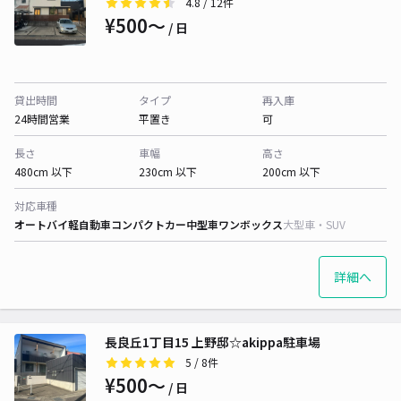
4.8
/ 12件
¥500〜
/ 日
貸出時間
タイプ
再入庫
24時間営業
平置き
可
長さ
車幅
高さ
480cm 以下
230cm 以下
200cm 以下
対応車種
オートバイ
軽自動車
コンパクトカー
中型車
ワンボックス
大型車・SUV
詳細へ
長良丘1丁目15 上野邸☆akippa駐車場
5
/ 8件
¥500〜
/ 日