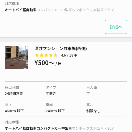
対応車種
オートバイ
軽自動車
コンパクトカー
中型車
ワンボックス
大型車・SUV
詳細へ
酒井マンション駐車場(西側)
4.6
/ 18件
¥500〜
/ 日
貸出時間
タイプ
再入庫
24時間営業
平置き
可
長さ
車幅
高さ
460cm 以下
240cm 以下
制限なし
対応車種
オートバイ
軽自動車
コンパクトカー
中型車
ワンボックス
大型車・SUV