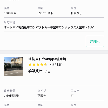
長さ
車幅
高さ
500cm 以下
190cm 以下
制限なし
対応車種
オートバイ
軽自動車
コンパクトカー
中型車
ワンボックス
大型車・SUV
詳細へ
球技メドウakippa駐車場
4.9
/ 32件
¥400〜
/ 日
貸出時間
タイプ
再入庫
24時間営業
平置き
可
長さ
車幅
高さ