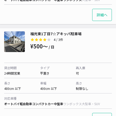
詳細へ
福光東1丁目7☆アキッパ駐車場
4
/ 3件
¥500〜
/ 日
貸出時間
タイプ
再入庫
24時間営業
平置き
可
長さ
車幅
高さ
480cm 以下
400cm 以下
制限なし
対応車種
オートバイ
軽自動車
コンパクトカー
中型車
ワンボックス
大型車・SUV