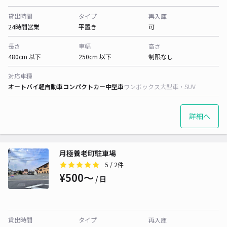
貸出時間
タイプ
再入庫
24時間営業
平置き
可
長さ
車幅
高さ
480cm 以下
250cm 以下
制限なし
対応車種
オートバイ
軽自動車
コンパクトカー
中型車
ワンボックス
大型車・SUV
詳細へ
月極養老町駐車場
5
/ 2件
¥500〜
/ 日
貸出時間
タイプ
再入庫