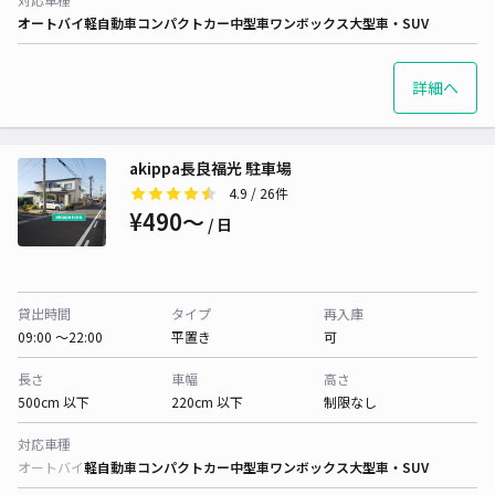
オートバイ
軽自動車
コンパクトカー
中型車
ワンボックス
大型車・SUV
詳細へ
akippa長良福光 駐車場
4.9
/ 26件
¥490〜
/ 日
貸出時間
タイプ
再入庫
09:00 〜22:00
平置き
可
長さ
車幅
高さ
500cm 以下
220cm 以下
制限なし
対応車種
オートバイ
軽自動車
コンパクトカー
中型車
ワンボックス
大型車・SUV