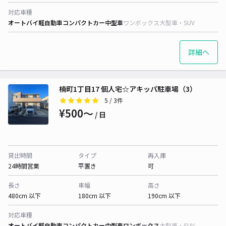
対応車種
オートバイ
軽自動車
コンパクトカー
中型車
ワンボックス
大型車・SUV
詳細へ
楠町1丁目17 個人宅☆アキッパ駐車場（3）
5
/ 3件
¥500〜
/ 日
貸出時間
タイプ
再入庫
24時間営業
平置き
可
長さ
車幅
高さ
480cm 以下
180cm 以下
190cm 以下
対応車種
オートバイ
軽自動車
コンパクトカー
中型車
ワンボックス
大型車・SUV