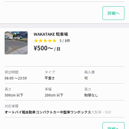
詳細へ
WAKATAKE 駐車場
5
/ 8件
¥500〜
/ 日
貸出時間
タイプ
再入庫
06:00 〜23:59
平置き
可
長さ
車幅
高さ
500cm 以下
200cm 以下
制限なし
対応車種
オートバイ
軽自動車
コンパクトカー
中型車
ワンボックス
大型車・SUV
詳細へ