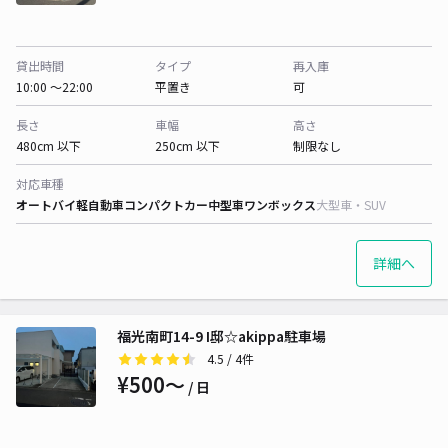
貸出時間
タイプ
再入庫
10:00 〜22:00
平置き
可
長さ
車幅
高さ
480cm 以下
250cm 以下
制限なし
対応車種
オートバイ
軽自動車
コンパクトカー
中型車
ワンボックス
大型車・SUV
詳細へ
福光南町14-9 I邸☆akippa駐車場
4.5
/ 4件
¥500〜
/ 日