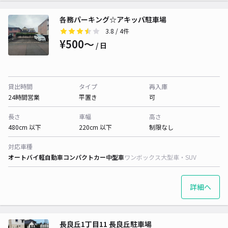
各務パーキング☆アキッパ駐車場
3.8
/ 4件
¥500〜
/ 日
貸出時間
タイプ
再入庫
24時間営業
平置き
可
長さ
車幅
高さ
480cm 以下
220cm 以下
制限なし
対応車種
オートバイ
軽自動車
コンパクトカー
中型車
ワンボックス
大型車・SUV
詳細へ
長良丘1丁目11 長良丘駐車場