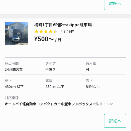
詳細へ
楠町1丁目6R邸☆akippa駐車場
4.9
/ 9件
¥500〜
/ 日
貸出時間
タイプ
再入庫
24時間営業
平置き
可
長さ
車幅
高さ
480cm 以下
250cm 以下
制限なし
対応車種
オートバイ
軽自動車
コンパクトカー
中型車
ワンボックス
大型車・SUV
詳細へ