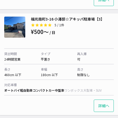
福光南町3-16 小澤邸☆アキッパ駐車場【3】
5
/ 1件
¥500〜
/ 日
貸出時間
タイプ
再入庫
24時間営業
平置き
可
長さ
車幅
高さ
460cm 以下
180cm 以下
制限なし
対応車種
オートバイ
軽自動車
コンパクトカー
中型車
ワンボックス
大型車・SUV
詳細へ