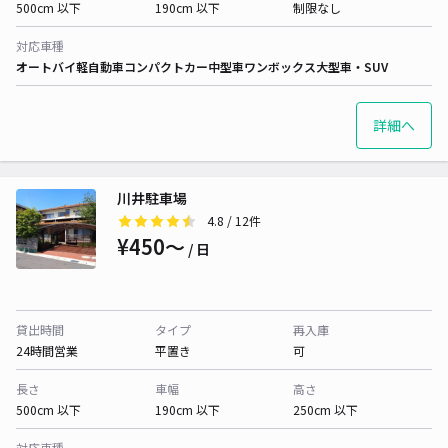
500cm 以下
190cm 以下
制限なし
対応車種
オートバイ
軽自動車
コンパクトカー
中型車
ワンボックス
大型車・SUV
詳細へ
川井駐車場
4.8
/ 12件
¥450〜
/ 日
貸出時間
タイプ
再入庫
24時間営業
平置き
可
長さ
車幅
高さ
500cm 以下
190cm 以下
250cm 以下
対応車種