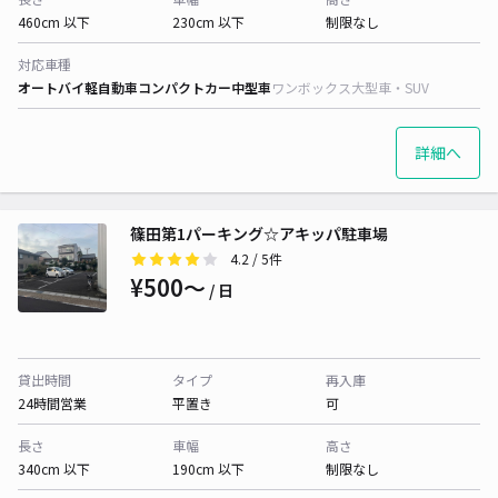
460cm 以下
230cm 以下
制限なし
対応車種
オートバイ
軽自動車
コンパクトカー
中型車
ワンボックス
大型車・SUV
詳細へ
篠田第1パーキング☆アキッパ駐車場
4.2
/ 5件
¥500〜
/ 日
貸出時間
タイプ
再入庫
24時間営業
平置き
可
長さ
車幅
高さ
340cm 以下
190cm 以下
制限なし