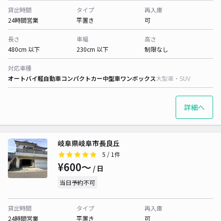
貸出時間
タイプ
再入庫
24時間営業
平置き
可
長さ
車幅
高さ
480cm 以下
230cm 以下
制限なし
対応車種
オートバイ
軽自動車
コンパクトカー
中型車
ワンボックス
大型車・SUV
詳細へ
岐阜県岐阜市長良丘
5
/ 1件
¥600〜
/ 日
当日予約不可
貸出時間
タイプ
再入庫
24時間営業
平置き
可