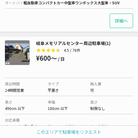
オートバイ
軽自動車
コンパクトカー
中型車
ワンボックス
大型車・SUV
詳細へ
岐阜メモリアルセンター周辺駐車場(1)
4.5
/ 76件
¥600〜
/ 日
貸出時間
タイプ
再入庫
24時間営業
平置き
可
長さ
車幅
高さ
490cm 以下
180cm 以下
制限なし
対応車種
オートバイ
軽自動車
コンパクトカー
中型車
ワンボックス
大型車・SUV
このエリアで駐車場をリクエスト