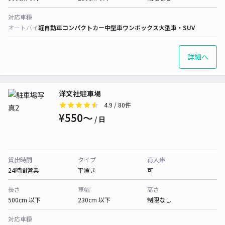
対応車種
オートバイ
軽自動車
コンパクトカー
中型車
ワンボックス
大型車・SUV
詳細へ
洋文社駐車場
4.9
/ 80件
¥550〜
/ 日
貸出時間
タイプ
再入庫
24時間営業
平置き
可
長さ
車幅
高さ
500cm 以下
230cm 以下
制限なし
対応車種