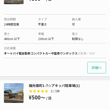
貸出時間
タイプ
再入庫
24時間営業
平置き
可
長さ
車幅
高さ
480cm 以下
230cm 以下
制限なし
対応車種
オートバイ
軽自動車
コンパクトカー
中型車
ワンボックス
大型車・SUV
詳細へ
福光南町1-7☆アキッパ駐車場(1)
5
/ 5件
¥500〜
/ 日