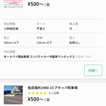
¥500〜
/ 日
貸出時間
タイプ
再入庫
24時間営業
平置き
可
長さ
車幅
高さ
480cm 以下
230cm 以下
制限なし
対応車種
オートバイ
軽自動車
コンパクトカー
中型車
ワンボックス
大型車・SUV
詳細へ
長良福光2460-15 アキッパ駐車場
5
/ 10件
¥500〜
/ 日