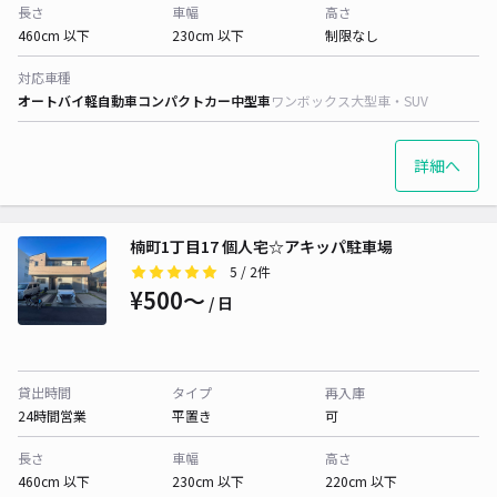
長さ
車幅
高さ
460cm 以下
230cm 以下
制限なし
対応車種
オートバイ
軽自動車
コンパクトカー
中型車
ワンボックス
大型車・SUV
詳細へ
楠町1丁目17 個人宅☆アキッパ駐車場
5
/ 2件
¥500〜
/ 日
貸出時間
タイプ
再入庫
24時間営業
平置き
可
長さ
車幅
高さ
460cm 以下
230cm 以下
220cm 以下