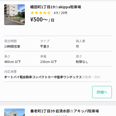
織田町1丁目19☆akippa駐車場
4.9
/ 20件
¥500〜
/ 日
貸出時間
タイプ
再入庫
24時間営業
平置き
可
長さ
車幅
高さ
480cm 以下
230cm 以下
制限なし
対応車種
オートバイ
軽自動車
コンパクトカー
中型車
ワンボックス
大型車・SUV
詳細へ
養老町2丁目39 岩清水邸☆アキッパ駐車場