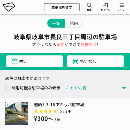
駐車場を貸す
検索
ログイン
メニュー
一覧
地図
岐阜県岐阜市長良三丁目周辺の駐車場
アキッパなら
予約
ができて
格安料金
!
未定
指定なし
60件の駐車場があります
利用可能な駐車場のみ表示
岩崎1-3-18 アキッパ駐車場
5
/ 2件
¥300〜
/ 日