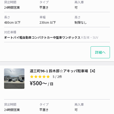
貸出時間
タイプ
再入庫
24時間営業
平置き
可
長さ
車幅
高さ
480cm 以下
230cm 以下
制限なし
対応車種
オートバイ
軽自動車
コンパクトカー
中型車
ワンボックス
大型車・SUV
詳細へ
道三町96-1 鈴木邸☆アキッパ駐車場【4】
5
/ 2件
¥500〜
/ 日
貸出時間
タイプ
再入庫
24時間営業
平置き
可