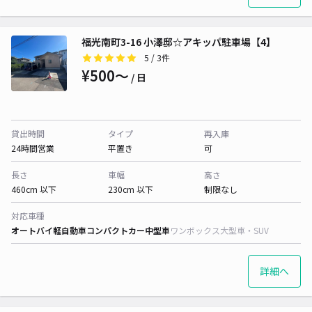
福光南町3-16 小澤邸☆アキッパ駐車場【4】
5
/ 3件
¥500〜
/ 日
貸出時間
タイプ
再入庫
24時間営業
平置き
可
長さ
車幅
高さ
460cm 以下
230cm 以下
制限なし
対応車種
オートバイ
軽自動車
コンパクトカー
中型車
ワンボックス
大型車・SUV
詳細へ