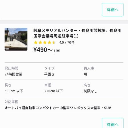
詳細へ
岐阜メモリアルセンター・長良川競技場、長良川
国際会議場周辺駐車場(1)
4.9
/ 70件
¥490〜
/ 日
貸出時間
タイプ
再入庫
24時間営業
平置き
可
長さ
車幅
高さ
500cm 以下
230cm 以下
制限なし
対応車種
オートバイ
軽自動車
コンパクトカー
中型車
ワンボックス
大型車・SUV
詳細へ