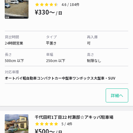
4.6
/ 184件
¥330〜
/ 日
貸出時間
タイプ
再入庫
24時間営業
平置き
可
長さ
車幅
高さ
500cm 以下
250cm 以下
制限なし
対応車種
オートバイ
軽自動車
コンパクトカー
中型車
ワンボックス
大型車・SUV
詳細へ
千代田町1丁目22 村瀬邸☆アキッパ駐車場
5
/ 4件
¥500〜
/ 日