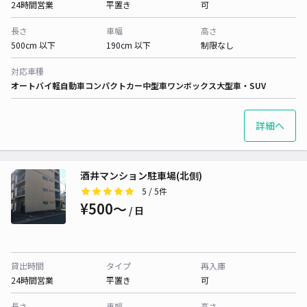
24時間営業
平置き
可
長さ
車幅
高さ
500cm 以下
190cm 以下
制限なし
対応車種
オートバイ
軽自動車
コンパクトカー
中型車
ワンボックス
大型車・SUV
詳細へ
酒井マンション駐車場(北側)
5
/ 5件
¥500〜
/ 日
貸出時間
タイプ
再入庫
24時間営業
平置き
可
長さ
車幅
高さ