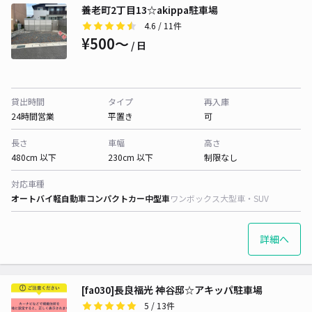
養老町2丁目13☆akippa駐車場
4.6
/ 11件
¥500〜
/ 日
貸出時間
タイプ
再入庫
24時間営業
平置き
可
長さ
車幅
高さ
480cm 以下
230cm 以下
制限なし
対応車種
オートバイ
軽自動車
コンパクトカー
中型車
ワンボックス
大型車・SUV
詳細へ
[fa030]長良福光 神谷邸☆アキッパ駐車場
5
/ 13件