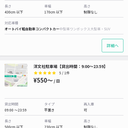
長さ
車幅
高さ
430cm 以下
170cm 以下
制限なし
対応車種
オートバイ
軽自動車
コンパクトカー
中型車
ワンボックス
大型車・SUV
詳細へ
洋文社駐車場【貸出時間：9:00〜23:59】
5
/ 1件
¥550〜
/ 日
貸出時間
タイプ
再入庫
09:00 〜23:59
平置き
可
長さ
車幅
高さ
500cm 以下
230cm 以下
制限なし