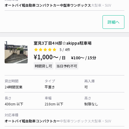
オートバイ
軽自動車
コンパクトカー
中型車
ワンボックス
大型車・SUV
詳細へ
室見3丁目4 H邸☆akippa駐車場
5
/ 4件
¥1,000〜
/ 日
¥100〜 / 15分
時間貸し可
当日予約不可
貸出時間
タイプ
再入庫
24時間営業
平置き
可
長さ
車幅
高さ
430cm 以下
210cm 以下
制限なし
対応車種
オートバイ
軽自動車
コンパクトカー
中型車
ワンボックス
大型車・SUV