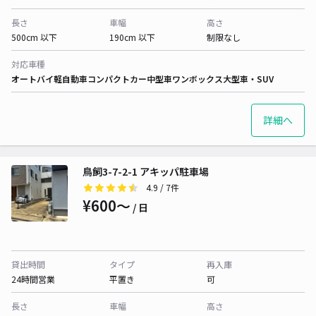
長さ
車幅
高さ
500cm 以下
190cm 以下
制限なし
対応車種
オートバイ
軽自動車
コンパクトカー
中型車
ワンボックス
大型車・SUV
詳細へ
鳥飼3-7-2-1 アキッパ駐車場
4.9
/ 7件
¥600〜
/ 日
貸出時間
タイプ
再入庫
24時間営業
平置き
可
長さ
車幅
高さ