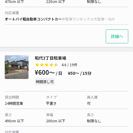
470cm 以下
220cm 以下
制限なし
対応車種
オートバイ
軽自動車
コンパクトカー
中型車
ワンボックス
大型車・SUV
詳細へ
昭代3丁目駐車場
4.6
/ 19件
¥600〜
/ 日
¥50〜 / 15分
時間貸し可
貸出時間
タイプ
再入庫
24時間営業
平置き
可
長さ
車幅
高さ
490cm 以下
200cm 以下
制限なし
対応車種