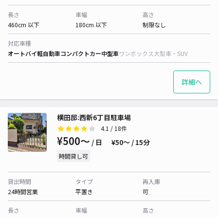
長さ
車幅
高さ
460cm 以下
180cm 以下
制限なし
対応車種
オートバイ
軽自動車
コンパクトカー
中型車
ワンボックス
大型車・SUV
詳細へ
横田邸:西新6丁目駐車場
4.1
/ 18件
¥500〜
/ 日
¥50〜 / 15分
時間貸し可
貸出時間
タイプ
再入庫
24時間営業
平置き
可
長さ
車幅
高さ