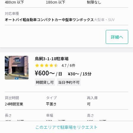
480cm 以下
180cm 以下
制限なし
対応車種
オートバイ
軽自動車
コンパクトカー
中型車
ワンボックス
大型車・SUV
詳細へ
鳥飼3-1-18駐車場
4.7
/ 6件
¥600〜
/ 日
¥30〜 / 15分
時間貸し可
当日予約不可
貸出時間
タイプ
再入庫
24時間営業
平置き
可
長さ
車幅
高さ
460cm 以下
180cm 以下
155cm 以下
このエリアで駐車場をリクエスト
対応車種