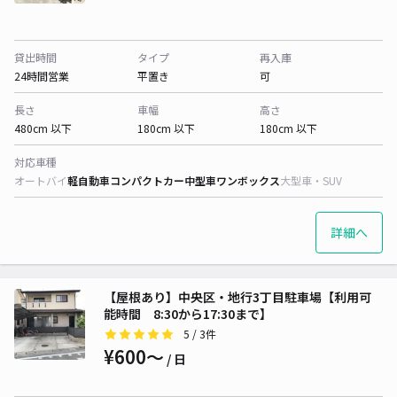
貸出時間
タイプ
再入庫
24時間営業
平置き
可
長さ
車幅
高さ
480cm 以下
180cm 以下
180cm 以下
対応車種
オートバイ
軽自動車
コンパクトカー
中型車
ワンボックス
大型車・SUV
詳細へ
【屋根あり】中央区・地行3丁目駐車場【利用可
能時間 8:30から17:30まで】
5
/ 3件
¥600〜
/ 日