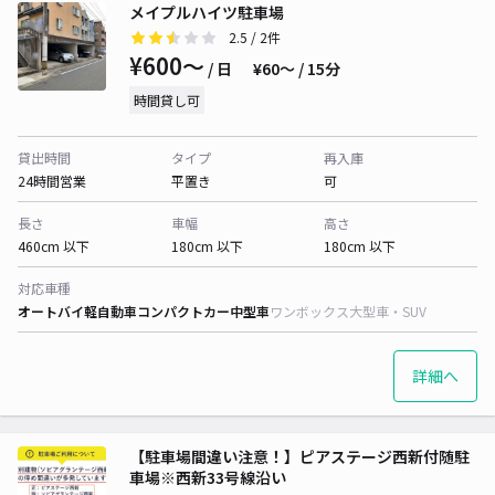
メイプルハイツ駐車場
2.5
/ 2件
¥600〜
/ 日
¥60〜 / 15分
時間貸し可
貸出時間
タイプ
再入庫
24時間営業
平置き
可
長さ
車幅
高さ
460cm 以下
180cm 以下
180cm 以下
対応車種
オートバイ
軽自動車
コンパクトカー
中型車
ワンボックス
大型車・SUV
詳細へ
【駐車場間違い注意！】ピアステージ西新付随駐
車場※西新33号線沿い