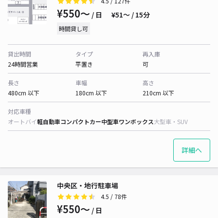
4.5
/ 127件
¥550〜
/ 日
¥51〜 / 15分
時間貸し可
貸出時間
タイプ
再入庫
24時間営業
平置き
可
長さ
車幅
高さ
480cm 以下
180cm 以下
210cm 以下
対応車種
オートバイ
軽自動車
コンパクトカー
中型車
ワンボックス
大型車・SUV
詳細へ
中央区・地行駐車場
4.5
/ 78件
¥550〜
/ 日