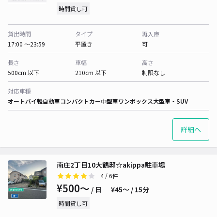
時間貸し可
貸出時間
タイプ
再入庫
17:00 〜23:59
平置き
可
長さ
車幅
高さ
500cm 以下
210cm 以下
制限なし
対応車種
オートバイ
軽自動車
コンパクトカー
中型車
ワンボックス
大型車・SUV
詳細へ
南庄2丁目10大鶴邸☆akippa駐車場
4
/ 6件
¥500〜
/ 日
¥45〜 / 15分
時間貸し可