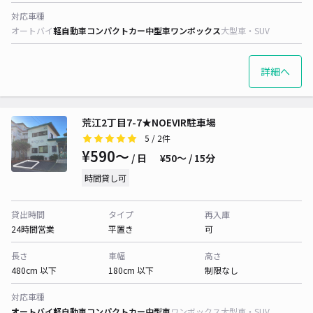
対応車種
オートバイ
軽自動車
コンパクトカー
中型車
ワンボックス
大型車・SUV
詳細へ
荒江2丁目7-7★NOEVIR駐車場
5
/ 2件
¥590〜
/ 日
¥50〜 / 15分
時間貸し可
貸出時間
タイプ
再入庫
24時間営業
平置き
可
長さ
車幅
高さ
480cm 以下
180cm 以下
制限なし
対応車種
オートバイ
軽自動車
コンパクトカー
中型車
ワンボックス
大型車・SUV