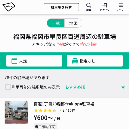
駐車場を貸す
検索
ログイン
メニュー
一覧
地図
福岡県福岡市早良区百道周辺の駐車場
アキッパなら
予約
ができて
格安料金
!
未定
指定なし
78件の駐車場があります
利用可能な駐車場のみ表示
百道1丁目28森邸☆akippa駐車場
4.7
/ 15件
¥600〜
/ 日
当日予約不可