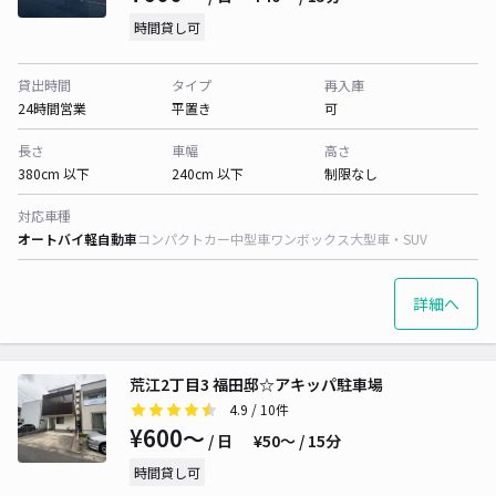
時間貸し可
貸出時間
タイプ
再入庫
24時間営業
平置き
可
長さ
車幅
高さ
380cm 以下
240cm 以下
制限なし
対応車種
オートバイ
軽自動車
コンパクトカー
中型車
ワンボックス
大型車・SUV
詳細へ
荒江2丁目3 福田邸☆アキッパ駐車場
4.9
/ 10件
¥600〜
/ 日
¥50〜 / 15分
時間貸し可