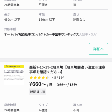
24時間営業
平置き
可
長さ
車幅
高さ
480cm 以下
180cm 以下
制限なし
対応車種
オートバイ
軽自動車
コンパクトカー
中型車
ワンボックス
大型車・SUV
詳細へ
西新7-15-19-2駐車場【駐車場間違い注意※注意
事項を確認ください】
4.5
/ 19件
¥660〜
/ 日
¥66〜 / 15分
時間貸し可
貸出時間
タイプ
再入庫
24時間営業
平置き
不可