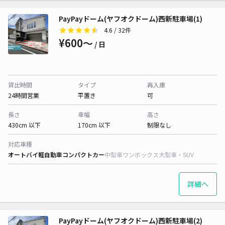
PayPayドーム(ヤフオクドーム)西新駐車場(1)
4.6
/ 32件
¥600〜
/ 日
貸出時間
タイプ
再入庫
24時間営業
平置き
可
長さ
車幅
高さ
430cm 以下
170cm 以下
制限なし
対応車種
オートバイ
軽自動車
コンパクトカー
中型車
ワンボックス
大型車・SUV
詳細へ
PayPayドーム(ヤフオクドーム)西新駐車場(2)