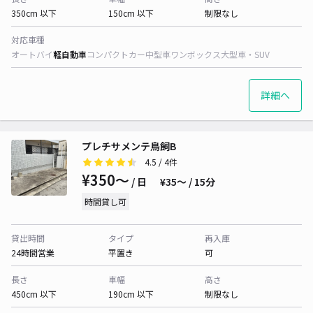
350cm 以下
150cm 以下
制限なし
対応車種
オートバイ
軽自動車
コンパクトカー
中型車
ワンボックス
大型車・SUV
詳細へ
プレチサメンテ鳥飼B
4.5
/ 4件
¥350〜
/ 日
¥35〜 / 15分
時間貸し可
貸出時間
タイプ
再入庫
24時間営業
平置き
可
長さ
車幅
高さ
450cm 以下
190cm 以下
制限なし