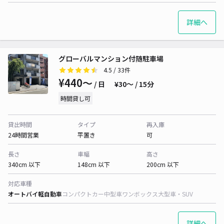
詳細へ
グローバルマンション付随駐車場
4.5
/ 33件
¥440〜
/ 日
¥30〜 / 15分
時間貸し可
貸出時間
タイプ
再入庫
24時間営業
平置き
可
長さ
車幅
高さ
340cm 以下
148cm 以下
200cm 以下
対応車種
オートバイ
軽自動車
コンパクトカー
中型車
ワンボックス
大型車・SUV
詳細へ