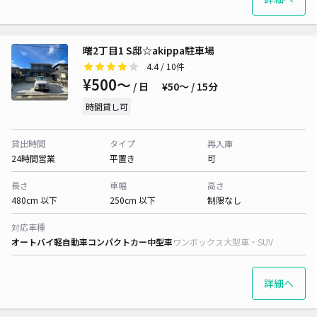
曙2丁目1 S邸☆akippa駐車場
4.4
/ 10件
¥500〜
/ 日
¥50〜 / 15分
時間貸し可
貸出時間
タイプ
再入庫
24時間営業
平置き
可
長さ
車幅
高さ
480cm 以下
250cm 以下
制限なし
対応車種
オートバイ
軽自動車
コンパクトカー
中型車
ワンボックス
大型車・SUV
詳細へ