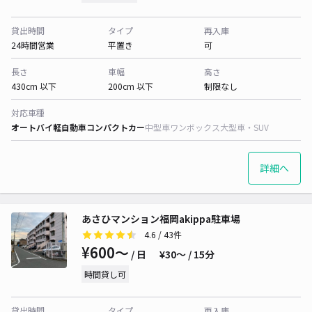
貸出時間
タイプ
再入庫
24時間営業
平置き
可
長さ
車幅
高さ
430cm 以下
200cm 以下
制限なし
対応車種
オートバイ
軽自動車
コンパクトカー
中型車
ワンボックス
大型車・SUV
詳細へ
あさひマンション福岡akippa駐車場
4.6
/ 43件
¥600〜
/ 日
¥30〜 / 15分
時間貸し可
貸出時間
タイプ
再入庫