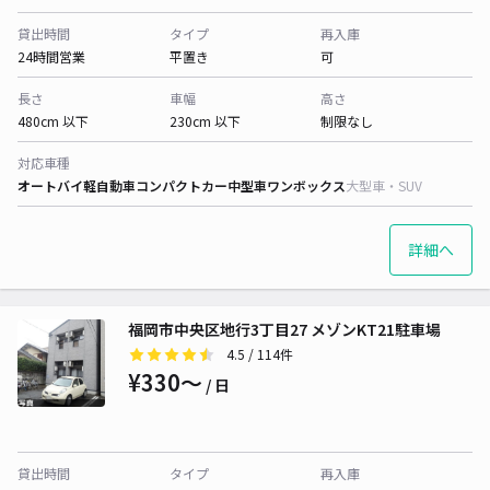
貸出時間
タイプ
再入庫
24時間営業
平置き
可
長さ
車幅
高さ
480cm 以下
230cm 以下
制限なし
対応車種
オートバイ
軽自動車
コンパクトカー
中型車
ワンボックス
大型車・SUV
詳細へ
福岡市中央区地行3丁目27 メゾンKT21駐車場
4.5
/ 114件
¥330〜
/ 日
貸出時間
タイプ
再入庫