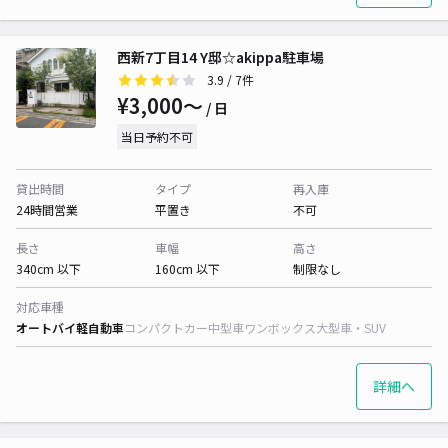
西新7丁目14 Y邸☆akippa駐車場
3.9
/ 7件
¥3,000〜
/ 日
当日予約不可
貸出時間
タイプ
再入庫
24時間営業
平置き
不可
長さ
車幅
高さ
340cm 以下
160cm 以下
制限なし
対応車種
オートバイ
軽自動車
コンパクトカー
中型車
ワンボックス
大型車・SUV
詳細へ