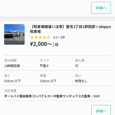
詳細へ
【駐車場間違い注意】室見3丁目1原田邸☆akippa
駐車場
4.5
/ 2件
¥2,000〜
/ 日
貸出時間
タイプ
再入庫
24時間営業
平置き
可
長さ
車幅
高さ
550cm 以下
230cm 以下
制限なし
対応車種
オートバイ
軽自動車
コンパクトカー
中型車
ワンボックス
大型車・SUV
詳細へ