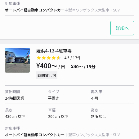
対応車種
オートバイ
軽自動車
コンパクトカー
中型車
ワンボックス
大型車・SUV
詳細へ
姪浜4-12-4駐車場
4.5
/ 17件
¥400〜
/ 日
¥40〜 / 15分
時間貸し可
貸出時間
タイプ
再入庫
24時間営業
平置き
不可
長さ
車幅
高さ
430cm 以下
200cm 以下
制限なし
対応車種
オートバイ
軽自動車
コンパクトカー
中型車
ワンボックス
大型車・SUV