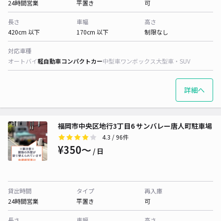
24時間営業
平置き
可
長さ
車幅
高さ
420cm 以下
170cm 以下
制限なし
対応車種
オートバイ
軽自動車
コンパクトカー
中型車
ワンボックス
大型車・SUV
詳細へ
福岡市中央区地行3丁目6 サンバレー唐人町駐車場
4.3
/ 96件
¥350〜
/ 日
貸出時間
タイプ
再入庫
24時間営業
平置き
可
長さ
車幅
高さ