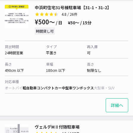
中浜町住宅31号棟駐車場【31-1・31-2】
4.8
/ 26件
¥500〜
/ 日
¥50〜 / 15分
時間貸し可
貸出時間
タイプ
再入庫
24時間営業
平置き
可
長さ
車幅
高さ
490cm 以下
180cm 以下
制限なし
対応車種
オートバイ
軽自動車
コンパクトカー
中型車
ワンボックス
大型車・SUV
詳細へ
ヴェルデMⅡ付随駐車場