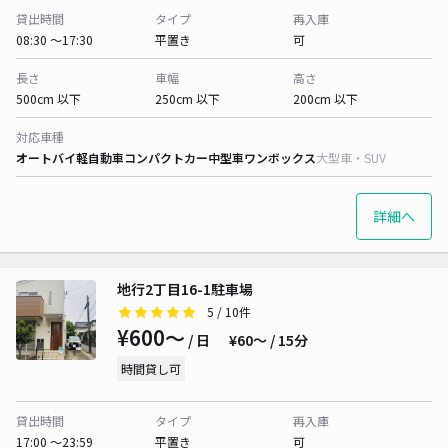
貸出時間
タイプ
再入庫
08:30 〜17:30
平置き
可
長さ
車幅
高さ
500cm 以下
250cm 以下
200cm 以下
対応車種
オートバイ
軽自動車
コンパクトカー
中型車
ワンボックス
大型車・SUV
詳細へ
地行2丁目16-1駐車場
5
/ 10件
¥600〜
/ 日
¥60〜 / 15分
時間貸し可
貸出時間
タイプ
再入庫
17:00 〜23:59
平置き
可