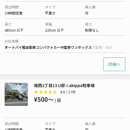
貸出時間
タイプ
再入庫
24時間営業
平置き
可
長さ
車幅
高さ
480cm 以下
220cm 以下
制限なし
対応車種
オートバイ
軽自動車
コンパクトカー
中型車
ワンボックス
大型車・SUV
詳細へ
城西2丁目13 U邸☆akippa駐車場
4.9
/ 17件
¥500〜
/ 日
貸出時間
タイプ
再入庫
24時間営業
平置き
可