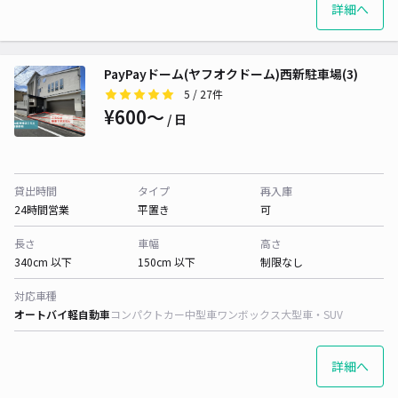
詳細へ
PayPayドーム(ヤフオクドーム)西新駐車場(3)
5
/ 27件
¥600〜
/ 日
貸出時間
タイプ
再入庫
24時間営業
平置き
可
長さ
車幅
高さ
340cm 以下
150cm 以下
制限なし
対応車種
オートバイ
軽自動車
コンパクトカー
中型車
ワンボックス
大型車・SUV
詳細へ