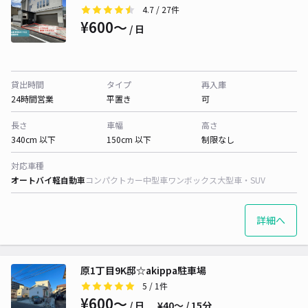
4.7
/ 27件
¥600〜
/ 日
貸出時間
タイプ
再入庫
24時間営業
平置き
可
長さ
車幅
高さ
340cm 以下
150cm 以下
制限なし
対応車種
オートバイ
軽自動車
コンパクトカー
中型車
ワンボックス
大型車・SUV
詳細へ
原1丁目9K邸☆akippa駐車場
5
/ 1件
¥600〜
/ 日
¥40〜 / 15分