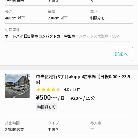
長さ
車幅
高さ
480cm 以下
230cm 以下
制限なし
対応車種
オートバイ
軽自動車
コンパクトカー
中型車
ワンボックス
大型車・SUV
詳細へ
中央区地行3丁目akippa駐車場【日祝0:00～23:5
9】
4.8
/ 28件
¥500〜
/ 日
¥20〜 / 15分
時間貸し可
貸出時間
タイプ
再入庫
24時間営業
平置き
可