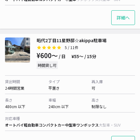
詳細へ
昭代2丁目11星野邸☆akippa駐車場
5
/ 11件
¥600〜
/ 日
¥55〜 / 15分
時間貸し可
貸出時間
タイプ
再入庫
24時間営業
平置き
可
長さ
車幅
高さ
480cm 以下
240cm 以下
制限なし
対応車種
オートバイ
軽自動車
コンパクトカー
中型車
ワンボックス
大型車・SUV