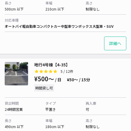
長さ
車幅
高さ
500cm 以下
210cm 以下
制限なし
対応車種
オートバイ
軽自動車
コンパクトカー
中型車
ワンボックス
大型車・SUV
詳細へ
地行4号棟【4-35】
5
/ 12件
¥500〜
/ 日
¥50〜 / 15分
時間貸し可
貸出時間
タイプ
再入庫
24時間営業
平置き
可
長さ
車幅
高さ
490cm 以下
180cm 以下
制限なし