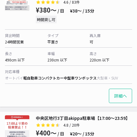
4.6
/ 83件
¥380〜
/ 日
¥38〜 / 15分
時間貸し可
貸出時間
タイプ
再入庫
24時間営業
平置き
可
長さ
車幅
高さ
490cm 以下
230cm 以下
220cm 以下
対応車種
オートバイ
軽自動車
コンパクトカー
中型車
ワンボックス
大型車・SUV
詳細へ
中央区地行3丁目akippa駐車場【17:00～23:59】
4.8
/ 20件
¥400〜
/ 日
¥20〜 / 15分