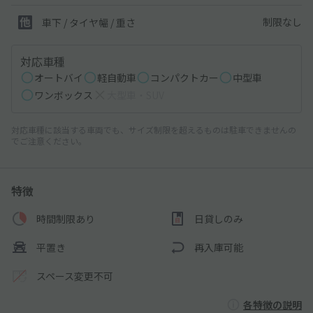
制限なし
車下 / タイヤ幅 / 重さ
対応車種
オートバイ
軽自動車
コンパクトカー
中型車
ワンボックス
大型車・SUV
対応車種に該当する車両でも、サイズ制限を超えるものは駐車できませんの
でご注意ください。
特徴
時間制限あり
日貸しのみ
平置き
再入庫可能
スペース変更不可
各特徴の説明