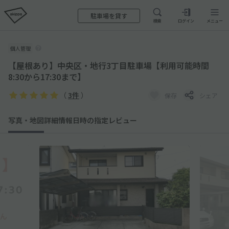
駐車場を貸す
検索
ログイン
メニュー
個人管理
【屋根あり】中央区・地行3丁目駐車場【利用可能時間
8:30から17:30まで】
（
3件
）
保存
シェア
写真・地図
詳細情報
日時の指定
レビュー