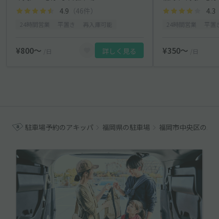
4.9
（46件）
4.3
24時間営業
平置き
再入庫可能
24時間営業
平置
¥800〜
¥350〜
詳しく見る
/日
/日
駐車場予約のアキッパ
福岡県の駐車場
福岡市中央区の駐