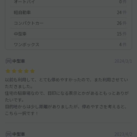
オートバイ
0
件
軽自動車
24
件
コンパクトカー
26
件
中型車
15
件
ワンボックス
4
件
中型車
2024/3/1
以前も利用して、とても停めやすかったので、また利用させてい
ただきました。
住宅の駐車場なので、目印になる表示とかがあるともっとありが
たいです。
目的地からは少し距離がありましたが、停めやすさを考えると、
こちら一択です！
中型車
2023/4/2