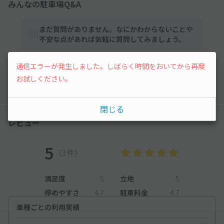
みんなの駐車場Q&A
まだ質問がありません。なにかわからないことや
不安な点があれば気軽に質問してみましょう。
通信エラーが発生しました。しばらく時間をおいてから再度
質問する
お試しください。
閉じる
レビュー
5
（3件）
満足度
5
立地
5
停めやすさ
4.7
駐車料金
4.7
車種ごとの利用実績