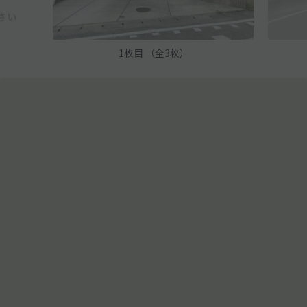
1
枚目 （
全
3
枚
）