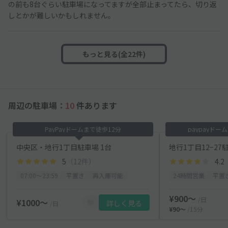
の前も8台ぐらい駐車場になってますが全部止まってたら、切り返
しとかが難しいかもしれません。
もっと見る(全22件)
周辺の駐車場：
10
件あります
PayPayドームまで徒歩12分
paypayド
中央区・地行1丁目駐車場 1台
地行1丁目12−27
5
（12件）
4.2
07:00〜23:59
平置き
再入庫可能
24時間営業
平置
¥900〜
/日
¥1000〜
詳しく見る
/日
¥90〜
/15分