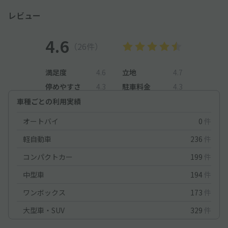
レビュー
4.6
（26件）
満足度
4.6
立地
4.7
停めやすさ
4.3
駐車料金
4.3
車種ごとの利用実績
オートバイ
0
件
軽自動車
236
件
コンパクトカー
199
件
中型車
194
件
ワンボックス
173
件
大型車・SUV
329
件