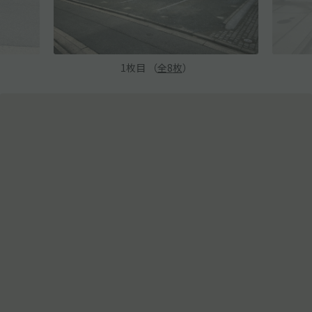
1
枚目 （
全
8
枚
）