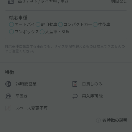
制限なし
高さ / 車下 / タイヤ幅 /
重さ
対応車種
オートバイ
軽自動車
コンパクトカー
中型車
ワンボックス
大型車・SUV
対応車種に該当する車両でも、サイズ制限を超えるものは駐車できませんの
でご注意ください。
特徴
24時間営業
日貸しのみ
平置き
再入庫可能
スペース変更不可
各特徴の説明