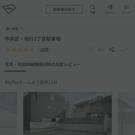
駐車場を貸す
検索
ログイン
メニュー
個人管理
中央区・地行1丁目駐車場
（
26件
）
保存
シェア
写真・地図
詳細情報
日時の指定
レビュー
PayPayドームまで徒歩12分