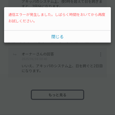
アキッパのシステム上、夜0時を超えて日を跨ぎま
すと、2日分になります。
通信エラーが発生しました。しばらく時間をおいてから再度
お試しください。
user_c1ad05さん
2025/06/06 16:20
閉じる
夕方から停めて日を跨いで出庫しても1日分の料金ですか？
オーナーさんの回答
2025/06/08 08:40
いいえ、アキッパのシステム上、日を跨ぐと2日目
になります。
もっと見る