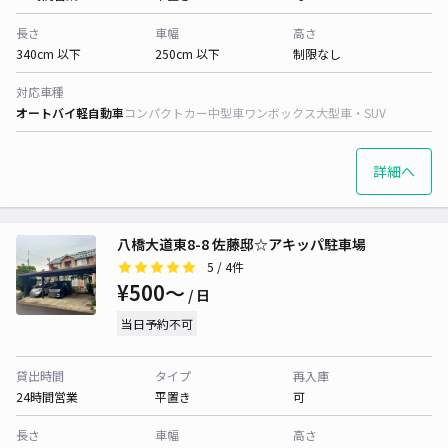
長さ
車幅
高さ
340cm 以下
250cm 以下
制限なし
対応車種
オートバイ
軽自動車
コンパクトカー
中型車
ワンボックス
大型車・SUV
詳細へ
八橋大道東8-8 佐藤邸☆アキッパ駐車場
5
/ 4件
¥500〜
/ 日
当日予約不可
貸出時間
タイプ
再入庫
24時間営業
平置き
可
長さ
車幅
高さ