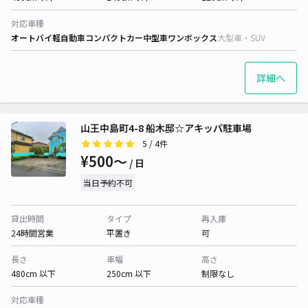
対応車種
オートバイ
軽自動車
コンパクトカー
中型車
ワンボックス
大型車・SUV
詳細へ
山王中島町4-8 船木邸☆アキッパ駐車場
5
/ 4件
¥500〜
/ 日
当日予約不可
貸出時間
タイプ
再入庫
24時間営業
平置き
可
長さ
車幅
高さ
480cm 以下
250cm 以下
制限なし
対応車種