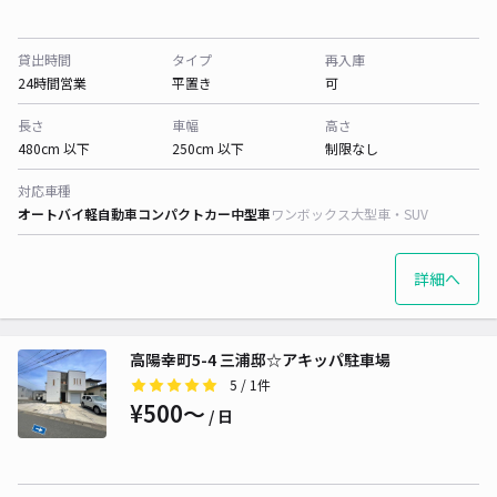
貸出時間
タイプ
再入庫
24時間営業
平置き
可
長さ
車幅
高さ
480cm 以下
250cm 以下
制限なし
対応車種
オートバイ
軽自動車
コンパクトカー
中型車
ワンボックス
大型車・SUV
詳細へ
高陽幸町5-4 三浦邸☆アキッパ駐車場
5
/ 1件
¥500〜
/ 日