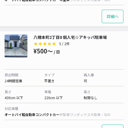
詳細へ
八橋本町2丁目8 個人宅☆アキッパ駐車場
5
/ 2件
¥500〜
/ 日
貸出時間
タイプ
再入庫
24時間営業
平置き
可
長さ
車幅
高さ
430cm 以下
220cm 以下
制限なし
対応車種
オートバイ
軽自動車
コンパクトカー
中型車
ワンボックス
大型車・SUV