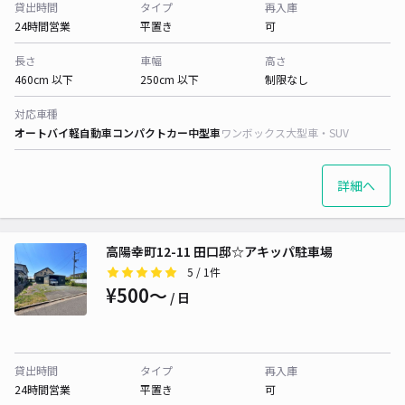
貸出時間
タイプ
再入庫
24時間営業
平置き
可
長さ
車幅
高さ
460cm 以下
250cm 以下
制限なし
対応車種
オートバイ
軽自動車
コンパクトカー
中型車
ワンボックス
大型車・SUV
詳細へ
高陽幸町12-11 田口邸☆アキッパ駐車場
5
/ 1件
¥500〜
/ 日
貸出時間
タイプ
再入庫
24時間営業
平置き
可