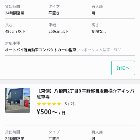
貸出時間
タイプ
再入庫
24時間営業
平置き
可
長さ
車幅
高さ
480cm 以下
250cm 以下
制限なし
対応車種
オートバイ
軽自動車
コンパクトカー
中型車
ワンボックス
大型車・SUV
詳細へ
【東側】八橋南2丁目8 平野邸自販機横☆アキッパ
駐車場
5
/ 2件
¥500〜
/ 日
貸出時間
タイプ
再入庫
24時間営業
平置き
可