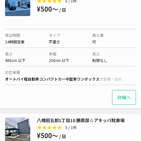
5
/ 1件
¥500〜
/ 日
貸出時間
タイプ
再入庫
24時間営業
平置き
可
長さ
車幅
高さ
480cm 以下
250cm 以下
制限なし
対応車種
オートバイ
軽自動車
コンパクトカー
中型車
ワンボックス
大型車・SUV
詳細へ
八橋田五郎1丁目10 藤原邸☆アキッパ駐車場
5
/ 1件
¥500〜
/ 日