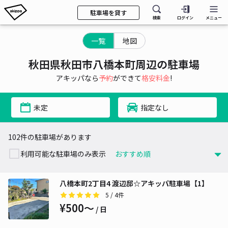
駐車場を貸す
検索
ログイン
メニュー
一覧
地図
秋田県秋田市八橋本町周辺の駐車場
アキッパなら
予約
ができて
格安料金
!
未定
指定なし
102件の駐車場があります
利用可能な駐車場のみ表示
八橋本町2丁目4 渡辺邸☆アキッパ駐車場【1】
5
/ 4件
¥500〜
/ 日