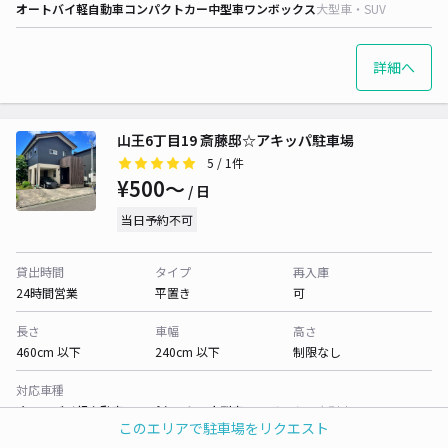
オートバイ
軽自動車
コンパクトカー
中型車
ワンボックス
大型車・SUV
詳細へ
山王6丁目19 斎藤邸☆アキッパ駐車場
5
/ 1件
¥500〜
/ 日
当日予約不可
貸出時間
タイプ
再入庫
24時間営業
平置き
可
長さ
車幅
高さ
460cm 以下
240cm 以下
制限なし
対応車種
オートバイ
軽自動車
コンパクトカー
中型車
ワンボックス
大型車・SUV
このエリアで駐車場をリクエスト