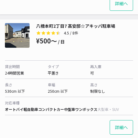
詳細へ
八橋本町2丁目7 髙安邸☆アキッパ駐車場
4.5
/ 8件
¥500〜
/ 日
貸出時間
タイプ
再入庫
24時間営業
平置き
可
長さ
車幅
高さ
530cm 以下
250cm 以下
制限なし
対応車種
オートバイ
軽自動車
コンパクトカー
中型車
ワンボックス
大型車・SUV
詳細へ