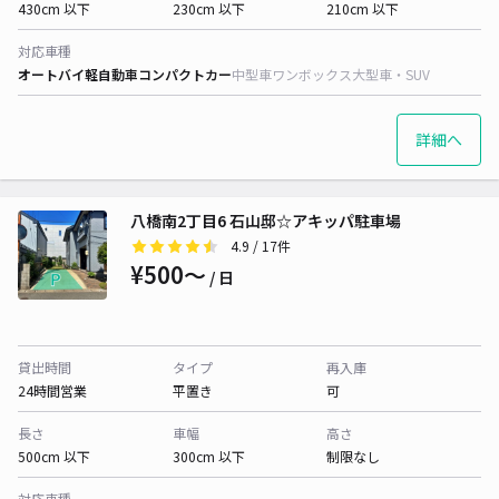
430cm 以下
230cm 以下
210cm 以下
対応車種
オートバイ
軽自動車
コンパクトカー
中型車
ワンボックス
大型車・SUV
詳細へ
八橋南2丁目6 石山邸☆アキッパ駐車場
4.9
/ 17件
¥500〜
/ 日
貸出時間
タイプ
再入庫
24時間営業
平置き
可
長さ
車幅
高さ
500cm 以下
300cm 以下
制限なし
対応車種