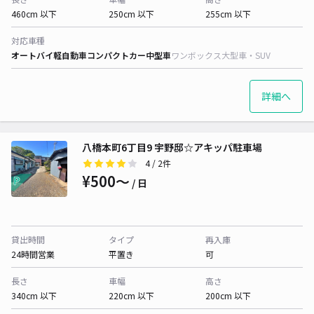
460cm 以下
250cm 以下
255cm 以下
対応車種
オートバイ
軽自動車
コンパクトカー
中型車
ワンボックス
大型車・SUV
詳細へ
八橋本町6丁目9 宇野邸☆アキッパ駐車場
4
/ 2件
¥500〜
/ 日
貸出時間
タイプ
再入庫
24時間営業
平置き
可
長さ
車幅
高さ
340cm 以下
220cm 以下
200cm 以下