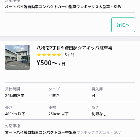
オートバイ
軽自動車
コンパクトカー
中型車
ワンボックス
大型車・SUV
詳細へ
八橋南2丁目9 鎌田邸☆アキッパ駐車場
5
/ 3件
¥500〜
/ 日
貸出時間
タイプ
再入庫
24時間営業
平置き
可
長さ
車幅
高さ
480cm 以下
250cm 以下
制限なし
対応車種
オートバイ
軽自動車
コンパクトカー
中型車
ワンボックス
大型車・SUV