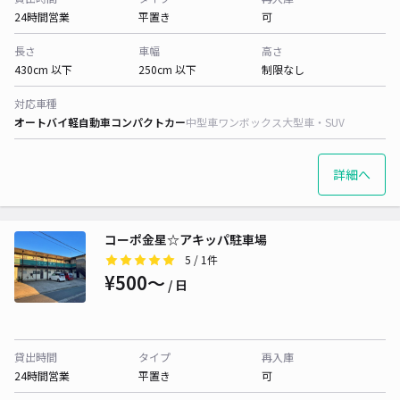
24時間営業
平置き
可
長さ
車幅
高さ
430cm 以下
250cm 以下
制限なし
対応車種
オートバイ
軽自動車
コンパクトカー
中型車
ワンボックス
大型車・SUV
詳細へ
コーポ金星☆アキッパ駐車場
5
/ 1件
¥500〜
/ 日
貸出時間
タイプ
再入庫
24時間営業
平置き
可