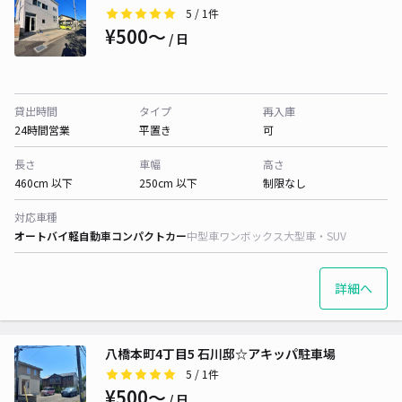
5
/ 1件
¥500〜
/ 日
貸出時間
タイプ
再入庫
24時間営業
平置き
可
長さ
車幅
高さ
460cm 以下
250cm 以下
制限なし
対応車種
オートバイ
軽自動車
コンパクトカー
中型車
ワンボックス
大型車・SUV
詳細へ
八橋本町4丁目5 石川邸☆アキッパ駐車場
5
/ 1件
¥500〜
/ 日