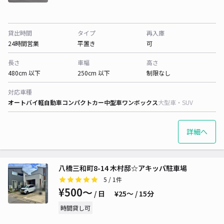
貸出時間
タイプ
再入庫
24時間営業
平置き
可
長さ
車幅
高さ
480cm 以下
250cm 以下
制限なし
対応車種
オートバイ
軽自動車
コンパクトカー
中型車
ワンボックス
大型車・SUV
詳細へ
八橋三和町8-14 木村邸☆アキッパ駐車場
5
/ 1件
¥500〜
/ 日
¥25〜 / 15分
時間貸し可