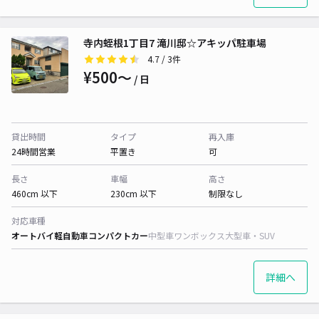
寺内蛭根1丁目7 滝川邸☆アキッパ駐車場
4.7
/ 3件
¥500〜
/ 日
貸出時間
タイプ
再入庫
24時間営業
平置き
可
長さ
車幅
高さ
460cm 以下
230cm 以下
制限なし
対応車種
オートバイ
軽自動車
コンパクトカー
中型車
ワンボックス
大型車・SUV
詳細へ