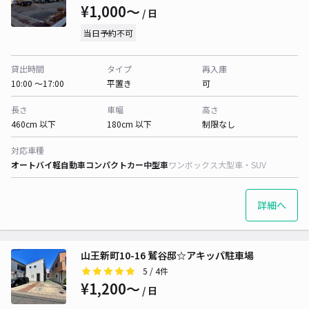
¥1,000〜
/ 日
当日予約不可
貸出時間
タイプ
再入庫
10:00 〜17:00
平置き
可
長さ
車幅
高さ
460cm 以下
180cm 以下
制限なし
対応車種
オートバイ
軽自動車
コンパクトカー
中型車
ワンボックス
大型車・SUV
詳細へ
山王新町10-16 鷲谷邸☆アキッパ駐車場
5
/ 4件
¥1,200〜
/ 日