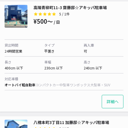
高陽青柳町11-3 齋藤邸☆アキッパ駐車場
5
/ 1件
¥500〜
/ 日
貸出時間
タイプ
再入庫
24時間営業
平置き
可
長さ
車幅
高さ
400cm 以下
230cm 以下
240cm 以下
対応車種
オートバイ
軽自動車
コンパクトカー
中型車
ワンボックス
大型車・SUV
詳細へ
八橋本町3丁目11 加藤邸☆アキッパ駐車場