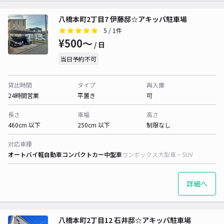
八橋本町2丁目7 伊藤邸☆アキッパ駐車場
5
/ 1件
¥500〜
/ 日
当日予約不可
貸出時間
タイプ
再入庫
24時間営業
平置き
可
長さ
車幅
高さ
460cm 以下
250cm 以下
制限なし
対応車種
オートバイ
軽自動車
コンパクトカー
中型車
ワンボックス
大型車・SUV
詳細へ
八橋本町2丁目12 石井邸☆アキッパ駐車場