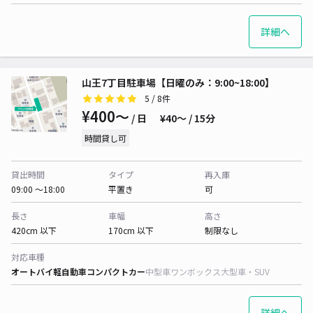
詳細へ
山王7丁目駐車場【日曜のみ：9:00~18:00】
5
/ 8件
¥400〜
/ 日
¥40〜 / 15分
時間貸し可
貸出時間
タイプ
再入庫
09:00 〜18:00
平置き
可
長さ
車幅
高さ
420cm 以下
170cm 以下
制限なし
対応車種
オートバイ
軽自動車
コンパクトカー
中型車
ワンボックス
大型車・SUV
詳細へ