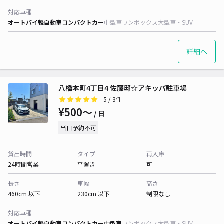
対応車種
オートバイ
軽自動車
コンパクトカー
中型車
ワンボックス
大型車・SUV
詳細へ
八橋本町4丁目4 佐藤邸☆アキッパ駐車場
5
/ 3件
¥500〜
/ 日
当日予約不可
貸出時間
タイプ
再入庫
24時間営業
平置き
可
長さ
車幅
高さ
460cm 以下
230cm 以下
制限なし
対応車種
オートバイ
軽自動車
コンパクトカー
中型車
ワンボックス
大型車・SUV