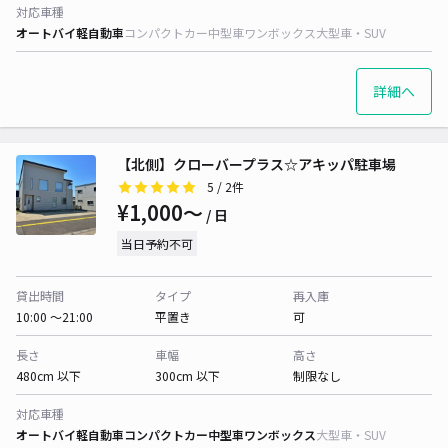
対応車種
オートバイ
軽自動車
コンパクトカー
中型車
ワンボックス
大型車・SUV
詳細へ
【北側】クローバープラス☆アキッパ駐車場
5
/ 2件
¥1,000〜
/ 日
当日予約不可
貸出時間
タイプ
再入庫
10:00 〜21:00
平置き
可
長さ
車幅
高さ
480cm 以下
300cm 以下
制限なし
対応車種
オートバイ
軽自動車
コンパクトカー
中型車
ワンボックス
大型車・SUV