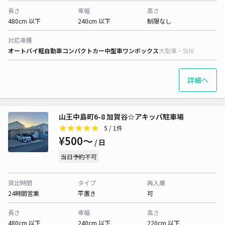
長さ
車幅
高さ
480cm 以下
240cm 以下
制限なし
対応車種
オートバイ
軽自動車
コンパクトカー
中型車
ワンボックス
大型車・SUV
詳細へ
山王中島町6-8 加賀谷☆アキッパ駐車場
5
/ 1件
¥500〜
/ 日
当日予約不可
貸出時間
タイプ
再入庫
24時間営業
平置き
可
長さ
車幅
高さ
480cm 以下
240cm 以下
220cm 以下