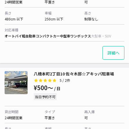
24時間営業
平置き
可
長さ
車幅
高さ
480cm 以下
250cm 以下
制限なし
対応車種
オートバイ
軽自動車
コンパクトカー
中型車
ワンボックス
大型車・SUV
詳細へ
八橋本町2丁目10 佐々木邸☆アキッパ駐車場
5
/ 2件
¥500〜
/ 日
当日予約不可
貸出時間
タイプ
再入庫
24時間営業
平置き
可
長さ
車幅
高さ