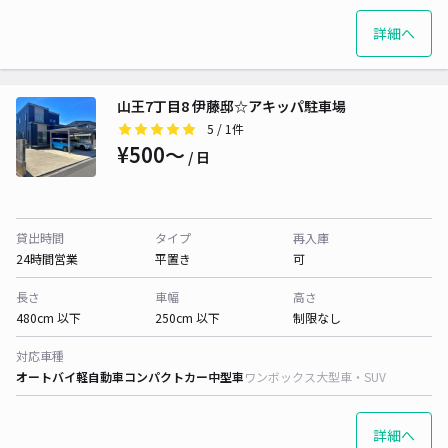
詳細へ
山王7丁目8 伊藤邸☆アキッパ駐車場
5
/ 1件
¥500〜
/ 日
貸出時間
タイプ
再入庫
24時間営業
平置き
可
長さ
車幅
高さ
480cm 以下
250cm 以下
制限なし
対応車種
オートバイ
軽自動車
コンパクトカー
中型車
ワンボックス
大型車・SUV
詳細へ