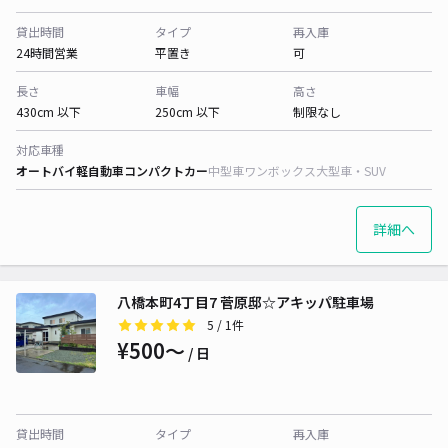
貸出時間
タイプ
再入庫
24時間営業
平置き
可
長さ
車幅
高さ
430cm 以下
250cm 以下
制限なし
対応車種
オートバイ
軽自動車
コンパクトカー
中型車
ワンボックス
大型車・SUV
詳細へ
八橋本町4丁目7 菅原邸☆アキッパ駐車場
5
/ 1件
¥500〜
/ 日
貸出時間
タイプ
再入庫