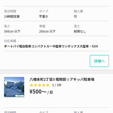
貸出時間
タイプ
再入庫
24時間営業
平置き
可
長さ
車幅
高さ
500cm 以下
200cm 以下
制限なし
対応車種
オートバイ
軽自動車
コンパクトカー
中型車
ワンボックス
大型車・SUV
詳細へ
八橋本町2丁目3 堀岡邸☆アキッパ駐車場
5
/ 3件
¥500〜
/ 日
貸出時間
タイプ
再入庫