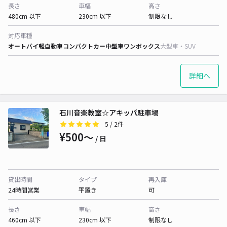
長さ
車幅
高さ
480cm 以下
230cm 以下
制限なし
対応車種
オートバイ
軽自動車
コンパクトカー
中型車
ワンボックス
大型車・SUV
詳細へ
石川音楽教室☆アキッパ駐車場
5
/ 2件
¥500〜
/ 日
貸出時間
タイプ
再入庫
24時間営業
平置き
可
長さ
車幅
高さ
460cm 以下
230cm 以下
制限なし