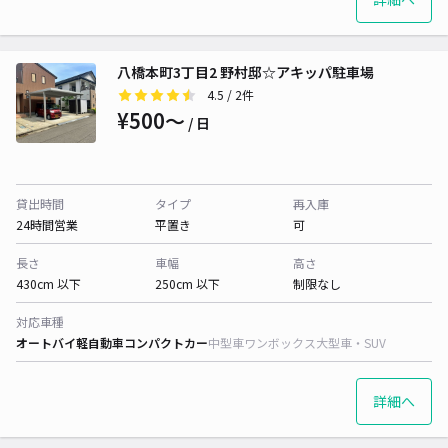
八橋本町3丁目2 野村邸☆アキッパ駐車場
4.5
/ 2件
¥500〜
/ 日
貸出時間
タイプ
再入庫
24時間営業
平置き
可
長さ
車幅
高さ
430cm 以下
250cm 以下
制限なし
対応車種
オートバイ
軽自動車
コンパクトカー
中型車
ワンボックス
大型車・SUV
詳細へ