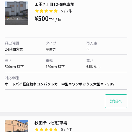
山王7丁目12-8駐車場
5
/ 2件
¥500〜
/ 日
貸出時間
タイプ
再入庫
24時間営業
平置き
可
長さ
車幅
高さ
500cm 以下
190cm 以下
制限なし
対応車種
オートバイ
軽自動車
コンパクトカー
中型車
ワンボックス
大型車・SUV
詳細へ
秋田テレビ駐車場
5
/ 4件