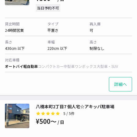
当日予約不可
貸出時間
タイプ
再入庫
24時間営業
平置き
可
長さ
車幅
高さ
430cm 以下
220cm 以下
制限なし
対応車種
オートバイ
軽自動車
コンパクトカー
中型車
ワンボックス
大型車・SUV
詳細へ
八橋本町2丁目7 個人宅☆アキッパ駐車場
5
/ 5件
¥500〜
/ 日