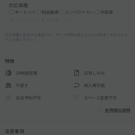
対応車種
オートバイ
軽自動車
コンパクトカー
中型車
ワンボックス
大型車・SUV
対応車種に該当する車両でも、サイズ制限を超えるものは駐車できませんの
でご注意ください。
特徴
24時間営業
日貸しのみ
平置き
再入庫可能
当日予約不可
スペース変更不可
各特徴の説明
注意事項