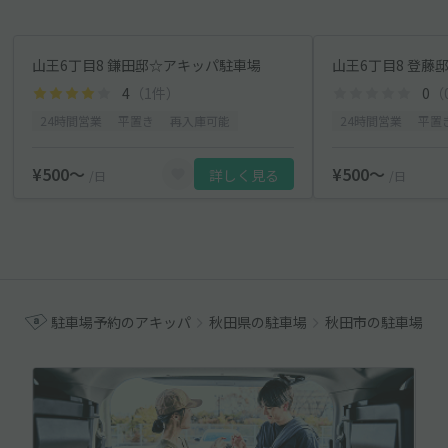
山王6丁目8 鎌田邸☆アキッパ駐車場
山王6丁目8 登藤
4
（1件）
0
（
24時間営業
平置き
再入庫可能
24時間営業
平置
¥500〜
¥500〜
詳しく見る
/日
/日
駐車場予約のアキッパ
秋田県の駐車場
秋田市の駐車場