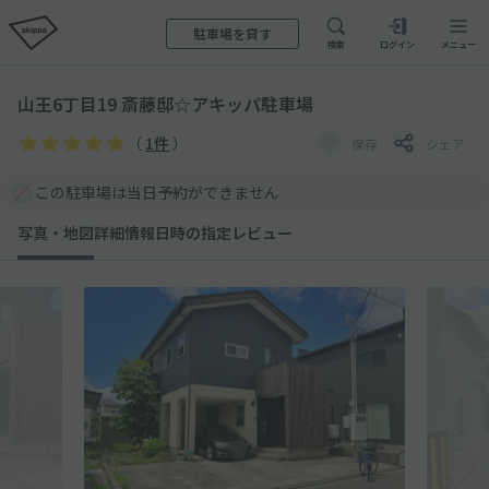
駐車場を貸す
検索
ログイン
メニュー
山王6丁目19 斎藤邸☆アキッパ駐車場
（
1件
）
保存
シェア
この駐車場は当日予約ができません
写真・地図
詳細情報
日時の指定
レビュー