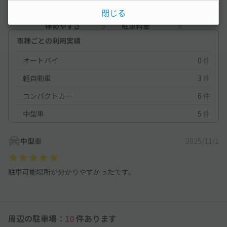
閉じる
満足度
5
立地
5
停めやすさ
5
駐車料金
5
車種ごとの利用実績
オートバイ
0
件
軽自動車
3
件
コンパクトカー
6
件
中型車
5
件
中型車
2025/11/1
駐車可能場所が分かりやすかったです。
周辺の駐車場：
10
件あります