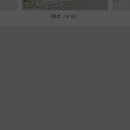
1
枚目 （
全
4
枚
）