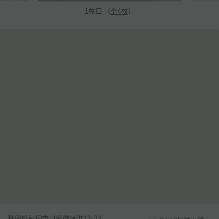
1
枚目 （
全
4
枚
）
秋田県秋田市川尻御休町12-23