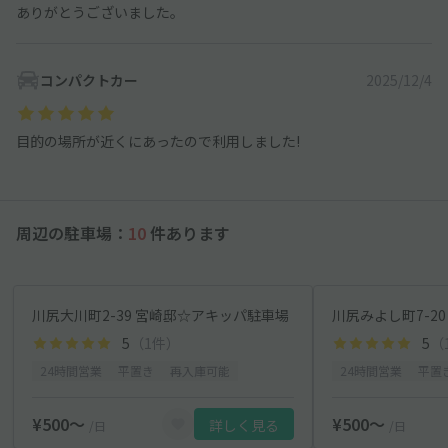
ありがとうございました。
コンパクトカー
2025/12/4
目的の場所が近くにあったので利用しました!
周辺の駐車場：
10
件あります
川尻大川町2-39 宮崎邸☆アキッパ駐車場
5
（1件）
5
（
24時間営業
平置き
再入庫可能
24時間営業
平置
¥500〜
¥500〜
詳しく見る
/日
/日