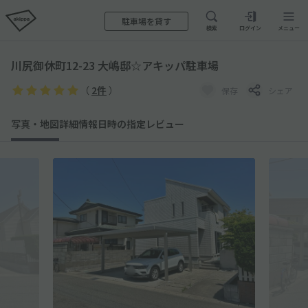
駐車場を貸す
検索
ログイン
メニュー
川尻御休町12-23 大嶋邸☆アキッパ駐車場
（
2件
）
保存
シェア
写真・地図
詳細情報
日時の指定
レビュー