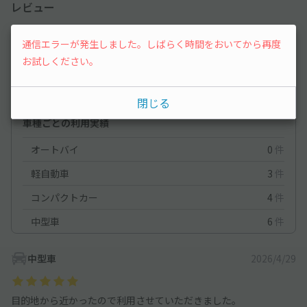
レビュー
5
通信エラーが発生しました。しばらく時間をおいてから再度
（2件）
お試しください。
満足度
5
立地
5
閉じる
停めやすさ
5
駐車料金
5
車種ごとの利用実績
オートバイ
0
件
軽自動車
3
件
コンパクトカー
4
件
中型車
6
件
中型車
2026/4/29
目的地から近かったので利用させていただきました。