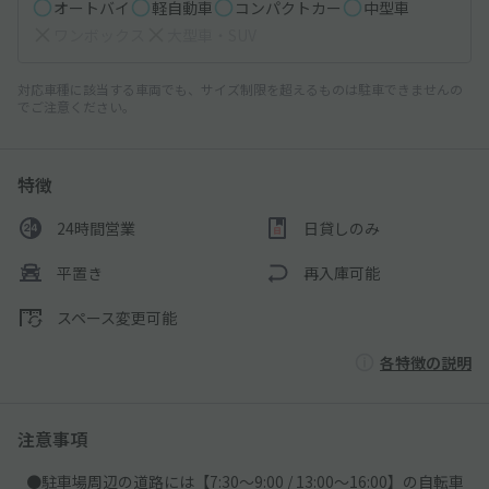
オートバイ
軽自動車
コンパクトカー
中型車
ワンボックス
大型車・SUV
対応車種に該当する車両でも、サイズ制限を超えるものは駐車できませんの
でご注意ください。
特徴
24時間営業
日貸しのみ
平置き
再入庫可能
スペース変更可能
各特徴の説明
注意事項
●駐車場周辺の道路には【7:30～9:00 / 13:00～16:00】の自転車