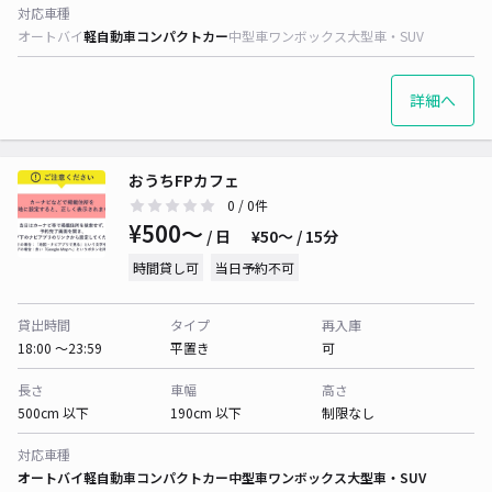
対応車種
オートバイ
軽自動車
コンパクトカー
中型車
ワンボックス
大型車・SUV
詳細へ
おうちFPカフェ
0
/ 0件
¥500〜
/ 日
¥50〜 / 15分
時間貸し可
当日予約不可
貸出時間
タイプ
再入庫
18:00 〜23:59
平置き
可
長さ
車幅
高さ
500cm 以下
190cm 以下
制限なし
対応車種
オートバイ
軽自動車
コンパクトカー
中型車
ワンボックス
大型車・SUV