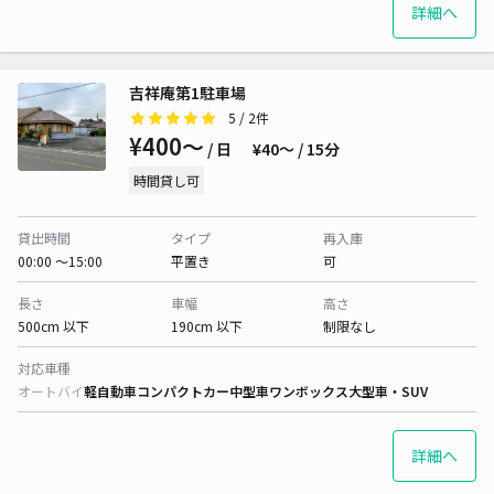
詳細へ
吉祥庵第1駐車場
5
/ 2件
¥400〜
/ 日
¥40〜 / 15分
時間貸し可
貸出時間
タイプ
再入庫
00:00 〜15:00
平置き
可
長さ
車幅
高さ
500cm 以下
190cm 以下
制限なし
対応車種
オートバイ
軽自動車
コンパクトカー
中型車
ワンボックス
大型車・SUV
詳細へ