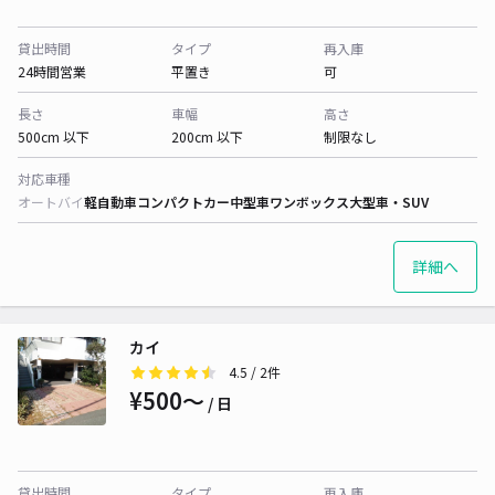
貸出時間
タイプ
再入庫
24時間営業
平置き
可
長さ
車幅
高さ
500cm 以下
200cm 以下
制限なし
対応車種
オートバイ
軽自動車
コンパクトカー
中型車
ワンボックス
大型車・SUV
詳細へ
カイ
4.5
/ 2件
¥500〜
/ 日
貸出時間
タイプ
再入庫