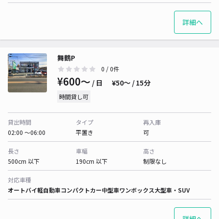
詳細へ
舞鶴P
0
/ 0件
¥600〜
/ 日
¥50〜 / 15分
時間貸し可
貸出時間
タイプ
再入庫
02:00 〜06:00
平置き
可
長さ
車幅
高さ
500cm 以下
190cm 以下
制限なし
対応車種
オートバイ
軽自動車
コンパクトカー
中型車
ワンボックス
大型車・SUV
詳細へ