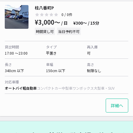
柱八番町P
0
/ 0件
¥3,000〜
/ 日
¥300〜 / 15分
時間貸し可
当日予約不可
貸出時間
タイプ
再入庫
17:00 〜23:00
平置き
可
長さ
車幅
高さ
340cm 以下
150cm 以下
制限なし
対応車種
オートバイ
軽自動車
コンパクトカー
中型車
ワンボックス
大型車・SUV
詳細へ