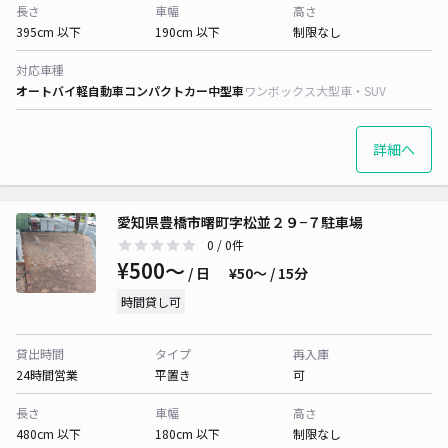
長さ
車幅
高さ
395cm 以下
190cm 以下
制限なし
対応車種
オートバイ
軽自動車
コンパクトカー
中型車
ワンボックス
大型車・SUV
詳細へ
愛知県豊橋市曙町字松並２９−７駐車場
0
/ 0件
¥500〜
/ 日
¥50〜 / 15分
時間貸し可
貸出時間
タイプ
再入庫
24時間営業
平置き
可
長さ
車幅
高さ
480cm 以下
180cm 以下
制限なし