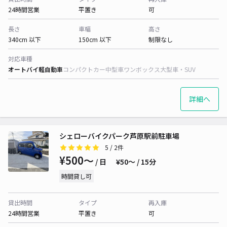
24時間営業
平置き
可
長さ
車幅
高さ
340cm 以下
150cm 以下
制限なし
対応車種
オートバイ
軽自動車
コンパクトカー
中型車
ワンボックス
大型車・SUV
詳細へ
シェローバイクパーク芦原駅前駐車場
5
/ 2件
¥500〜
/ 日
¥50〜 / 15分
時間貸し可
貸出時間
タイプ
再入庫
24時間営業
平置き
可