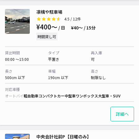
凛檎や駐車場
4.5
/ 12件
¥400〜
/ 日
¥40〜 / 15分
時間貸し可
貸出時間
タイプ
再入庫
00:00 〜15:00
平置き
可
長さ
車幅
高さ
500cm 以下
190cm 以下
制限なし
対応車種
オートバイ
軽自動車
コンパクトカー
中型車
ワンボックス
大型車・SUV
詳細へ
中央会計社前P【日曜のみ】