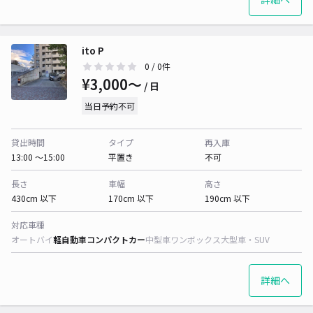
ito P
0
/ 0件
¥3,000〜
/ 日
当日予約不可
貸出時間
タイプ
再入庫
13:00 〜15:00
平置き
不可
長さ
車幅
高さ
430cm 以下
170cm 以下
190cm 以下
対応車種
オートバイ
軽自動車
コンパクトカー
中型車
ワンボックス
大型車・SUV
詳細へ