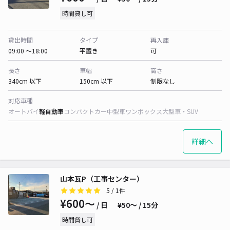
時間貸し可
貸出時間
タイプ
再入庫
09:00 〜18:00
平置き
可
長さ
車幅
高さ
340cm 以下
150cm 以下
制限なし
対応車種
オートバイ
軽自動車
コンパクトカー
中型車
ワンボックス
大型車・SUV
詳細へ
山本瓦P（工事センター）
5
/ 1件
¥600〜
/ 日
¥50〜 / 15分
時間貸し可