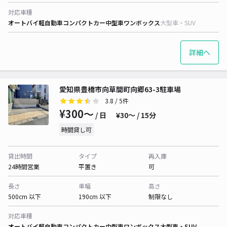
対応車種
オートバイ
軽自動車
コンパクトカー
中型車
ワンボックス
大型車・SUV
詳細へ
愛知県豊橋市向草間町向郷63-3駐車場
3.8
/ 5件
¥300〜
/ 日
¥30〜 / 15分
時間貸し可
貸出時間
タイプ
再入庫
24時間営業
平置き
可
長さ
車幅
高さ
500cm 以下
190cm 以下
制限なし
対応車種
オートバイ
軽自動車
コンパクトカー
中型車
ワンボックス
大型車・SUV