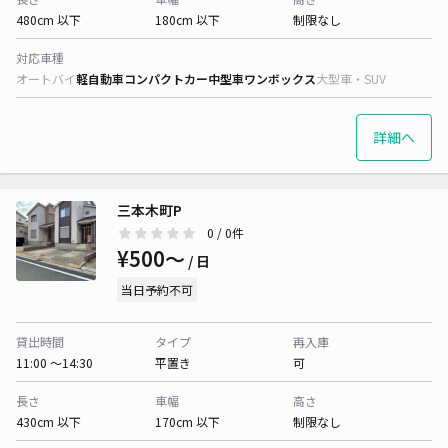
480cm 以下
180cm 以下
制限なし
対応車種
オートバイ
軽自動車
コンパクトカー
中型車
ワンボックス
大型車・SUV
詳細へ
三本木町P
0
/ 0件
¥500〜
/ 日
当日予約不可
貸出時間
タイプ
再入庫
11:00 〜14:30
平置き
可
長さ
車幅
高さ
430cm 以下
170cm 以下
制限なし