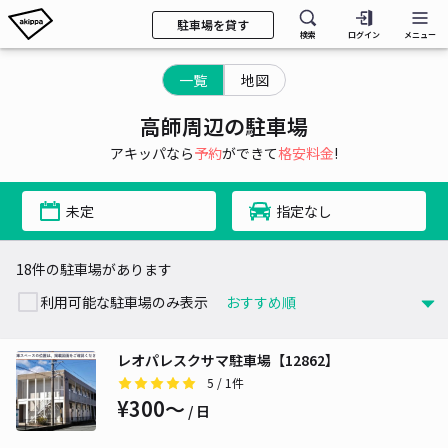
駐車場を貸す
検索
ログイン
メニュー
一覧
地図
高師周辺の駐車場
アキッパなら
予約
ができて
格安料金
!
未定
指定なし
18件の駐車場があります
利用可能な駐車場のみ表示
レオパレスクサマ駐車場【12862】
5
/ 1件
¥300〜
/ 日