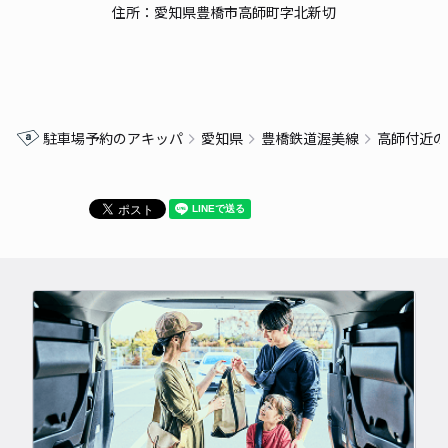
住所：愛知県豊橋市高師町字北新切
駐車場予約のアキッパ
愛知県
豊橋鉄道渥美線
高師付近の