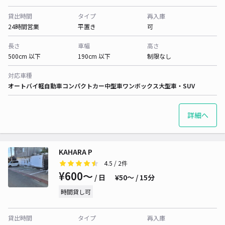
貸出時間
タイプ
再入庫
24時間営業
平置き
可
長さ
車幅
高さ
500cm 以下
190cm 以下
制限なし
対応車種
オートバイ
軽自動車
コンパクトカー
中型車
ワンボックス
大型車・SUV
詳細へ
KAHARA P
4.5
/ 2件
¥600〜
/ 日
¥50〜 / 15分
時間貸し可
貸出時間
タイプ
再入庫