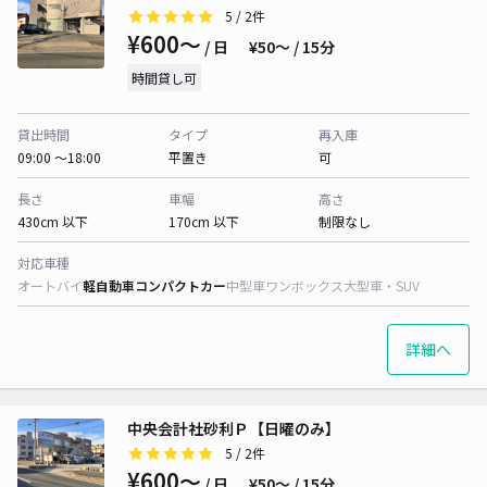
5
/ 2件
¥600〜
/ 日
¥50〜 / 15分
時間貸し可
貸出時間
タイプ
再入庫
09:00 〜18:00
平置き
可
長さ
車幅
高さ
430cm 以下
170cm 以下
制限なし
対応車種
オートバイ
軽自動車
コンパクトカー
中型車
ワンボックス
大型車・SUV
詳細へ
中央会計社砂利Ｐ【日曜のみ】
5
/ 2件
¥600〜
/ 日
¥50〜 / 15分