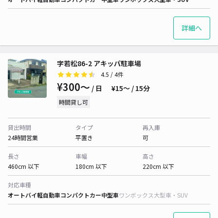
詳細へ
字若松86-2 アキッパ駐車場
4.5
/ 4件
¥300〜
/ 日
¥15〜 / 15分
時間貸し可
貸出時間
タイプ
再入庫
24時間営業
平置き
可
長さ
車幅
高さ
460cm 以下
180cm 以下
220cm 以下
対応車種
オートバイ
軽自動車
コンパクトカー
中型車
ワンボックス
大型車・SUV