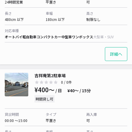
24時間営業
平置き
可
長さ
車幅
高さ
480cm 以下
180cm 以下
制限なし
対応車種
オートバイ
軽自動車
コンパクトカー
中型車
ワンボックス
大型車・SUV
詳細へ
吉祥庵第2駐車場
0
/ 0件
¥400〜
/ 日
¥40〜 / 15分
時間貸し可
貸出時間
タイプ
再入庫
00:00 〜15:00
平置き
可
長さ
車幅
高さ