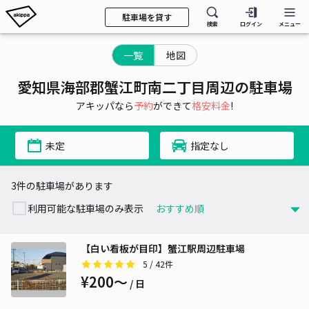
駐車場を貸す
検索
ログイン
メニュー
一覧
地図
愛知県海部郡蟹江町南二丁目周辺の駐車場
アキッパなら
予約
ができて
格安料金
!
未定
指定なし
3件の駐車場があります
利用可能な駐車場のみ表示
【白い看板が目印】蟹江駅周辺駐車場
5
/ 42件
¥200〜
/ 日