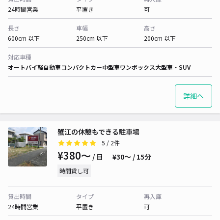
24時間営業
平置き
可
長さ
車幅
高さ
600cm 以下
250cm 以下
200cm 以下
対応車種
オートバイ
軽自動車
コンパクトカー
中型車
ワンボックス
大型車・SUV
詳細へ
蟹江の休憩もできる駐車場
5
/ 2件
¥380〜
/ 日
¥30〜 / 15分
時間貸し可
貸出時間
タイプ
再入庫
24時間営業
平置き
可