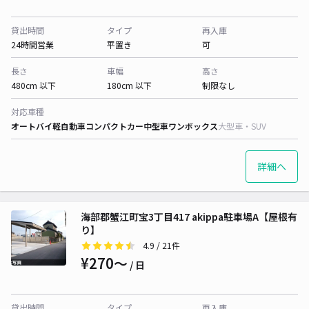
貸出時間
タイプ
再入庫
24時間営業
平置き
可
長さ
車幅
高さ
480cm 以下
180cm 以下
制限なし
対応車種
オートバイ
軽自動車
コンパクトカー
中型車
ワンボックス
大型車・SUV
詳細へ
海部郡蟹江町宝3丁目417 akippa駐車場A【屋根有
り】
4.9
/ 21件
¥270〜
/ 日
貸出時間
タイプ
再入庫