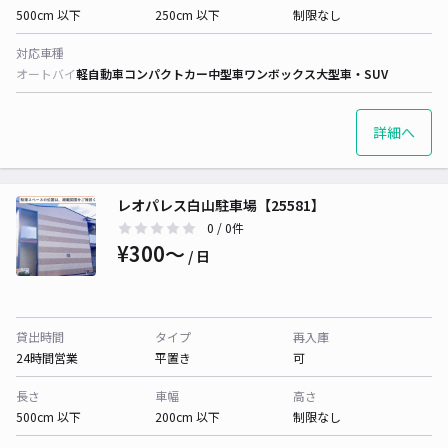
500cm 以下
250cm 以下
制限なし
対応車種
オートバイ
軽自動車
コンパクトカー
中型車
ワンボックス
大型車・SUV
詳細へ
レオパレス白山駐車場【25581】
0
/ 0件
¥300〜
/ 日
貸出時間
タイプ
再入庫
24時間営業
平置き
可
長さ
車幅
高さ
500cm 以下
200cm 以下
制限なし