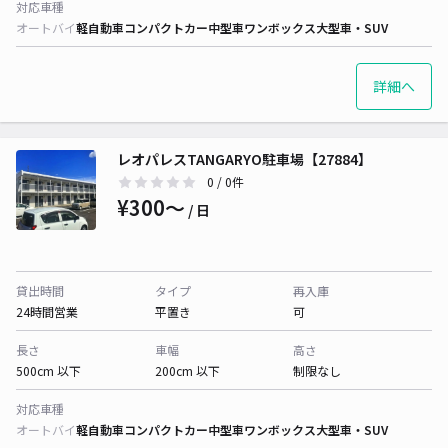
対応車種
オートバイ
軽自動車
コンパクトカー
中型車
ワンボックス
大型車・SUV
詳細へ
レオパレスTANGARYO駐車場【27884】
0
/ 0件
¥300〜
/ 日
貸出時間
タイプ
再入庫
24時間営業
平置き
可
長さ
車幅
高さ
500cm 以下
200cm 以下
制限なし
対応車種
オートバイ
軽自動車
コンパクトカー
中型車
ワンボックス
大型車・SUV