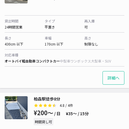
貸出時間
タイプ
再入庫
24時間営業
平置き
可
長さ
車幅
高さ
430cm 以下
170cm 以下
制限なし
対応車種
オートバイ
軽自動車
コンパクトカー
中型車
ワンボックス
大型車・SUV
詳細へ
柏森駅徒歩8分
4.8
/ 4件
¥200〜
/ 日
¥35〜 / 15分
時間貸し可