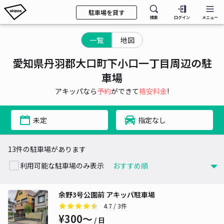
駐車場を貸す
検索
ログイン
メニュー
一覧
地図
愛知県丹羽郡大口町下小口一丁目周辺の駐
車場
アキッパなら
予約
ができて
格安料金
!
未定
指定なし
13件の駐車場があります
利用可能な駐車場のみ表示
余野3号公園前 アキッパ駐車場
4.7
/ 3件
¥300〜
/ 日