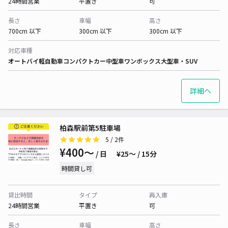
24時間営業
平置き
可
長さ
車幅
高さ
700cm 以下
300cm 以下
300cm 以下
対応車種
オートバイ
軽自動車
コンパクトカー
中型車
ワンボックス
大型車・SUV
詳細へ
柏森駅前第5駐車場
5
/ 2件
¥400〜
/ 日
¥25〜 / 15分
時間貸し可
貸出時間
タイプ
再入庫
24時間営業
平置き
可
長さ
車幅
高さ