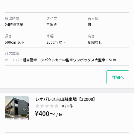
貸出時間
タイプ
再入庫
24時間営業
平置き
可
長さ
車幅
高さ
500cm 以下
200cm 以下
制限なし
対応車種
オートバイ
軽自動車
コンパクトカー
中型車
ワンボックス
大型車・SUV
詳細へ
レオパレス吉山駐車場【32900】
0
/ 0件
¥400〜
/ 日