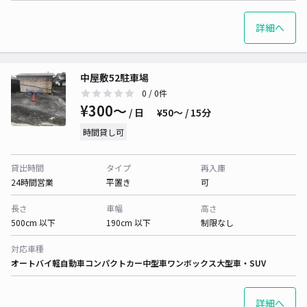
詳細へ
中屋敷52駐車場
0
/ 0件
¥300〜
/ 日
¥50〜 / 15分
時間貸し可
貸出時間
タイプ
再入庫
24時間営業
平置き
可
長さ
車幅
高さ
500cm 以下
190cm 以下
制限なし
対応車種
オートバイ
軽自動車
コンパクトカー
中型車
ワンボックス
大型車・SUV
詳細へ