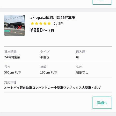
akippa山尻町川端26駐車場
5
/ 3件
¥980〜
/ 日
貸出時間
タイプ
再入庫
24時間営業
平置き
可
長さ
車幅
高さ
500cm 以下
190cm 以下
制限なし
対応車種
オートバイ
軽自動車
コンパクトカー
中型車
ワンボックス
大型車・SUV
詳細へ