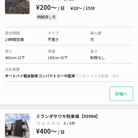
¥200〜
/ 日
¥20〜 / 15分
時間貸し可
貸出時間
タイプ
再入庫
24時間営業
平置き
可
長さ
車幅
高さ
460cm 以下
180cm 以下
制限なし
対応車種
オートバイ
軽自動車
コンパクトカー
中型車
ワンボックス
大型車・SUV
詳細へ
ミランダサワキ駐車場【55994】
0
/ 0件
¥400〜
/ 日