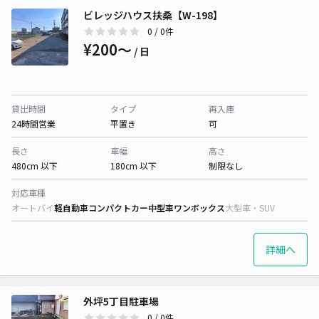
ビレッジハウス扶桑【W-198】
0
/ 0件
¥200〜
/ 日
貸出時間
タイプ
再入庫
24時間営業
平置き
可
長さ
車幅
高さ
480cm 以下
180cm 以下
制限なし
対応車種
オートバイ
軽自動車
コンパクトカー
中型車
ワンボックス
大型車・SUV
詳細へ
外坪5丁目駐車場
0
/ 0件