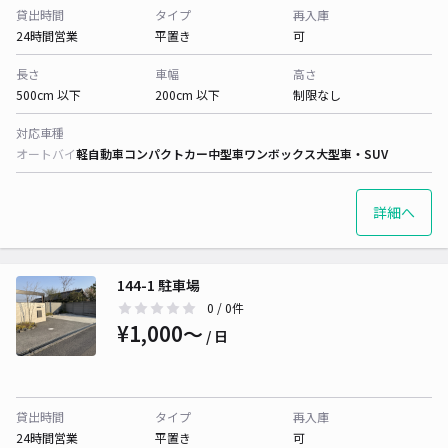
貸出時間
タイプ
再入庫
24時間営業
平置き
可
長さ
車幅
高さ
500cm 以下
200cm 以下
制限なし
対応車種
オートバイ
軽自動車
コンパクトカー
中型車
ワンボックス
大型車・SUV
詳細へ
144-1 駐車場
0
/ 0件
¥1,000〜
/ 日
貸出時間
タイプ
再入庫
24時間営業
平置き
可