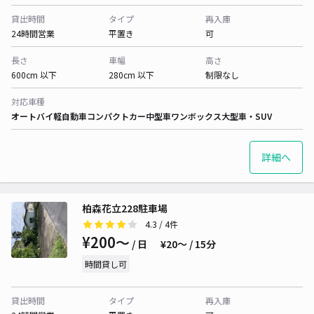
貸出時間
タイプ
再入庫
24時間営業
平置き
可
長さ
車幅
高さ
600cm 以下
280cm 以下
制限なし
対応車種
オートバイ
軽自動車
コンパクトカー
中型車
ワンボックス
大型車・SUV
詳細へ
柏森花立228駐車場
4.3
/ 4件
¥200〜
/ 日
¥20〜 / 15分
時間貸し可
貸出時間
タイプ
再入庫