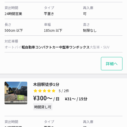
貸出時間
タイプ
再入庫
24時間営業
平置き
可
長さ
車幅
高さ
500cm 以下
185cm 以下
制限なし
対応車種
オートバイ
軽自動車
コンパクトカー
中型車
ワンボックス
大型車・SUV
詳細へ
木田駅徒歩1分
5
/ 2件
¥300〜
/ 日
¥31〜 / 15分
時間貸し可
貸出時間
タイプ
再入庫