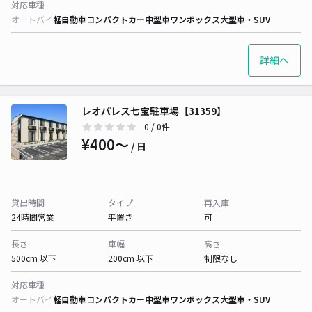
対応車種
オートバイ
軽自動車
コンパクトカー
中型車
ワンボックス
大型車・SUV
詳細へ
レオパレス七宝駐車場【31359】
0
/ 0件
¥400〜
/ 日
貸出時間
タイプ
再入庫
24時間営業
平置き
可
長さ
車幅
高さ
500cm 以下
200cm 以下
制限なし
対応車種
オートバイ
軽自動車
コンパクトカー
中型車
ワンボックス
大型車・SUV