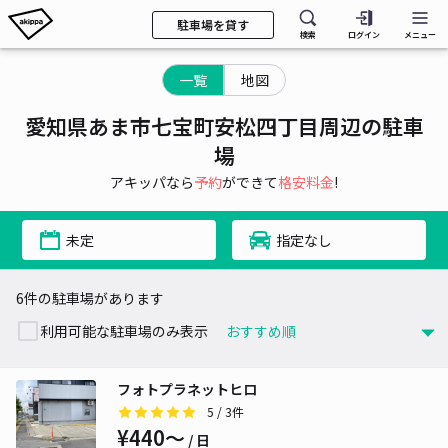
駐車場を貸す
検索
ログイン
メニュー
一覧
地図
愛知県あま市七宝町安松四丁目周辺の駐車
場
アキッパなら
予約
ができて
格安料金
!
未定
指定なし
6件の駐車場があります
利用可能な駐車場のみ表示
フォトプラネットヒロ
5
/ 3件
¥440〜
/ 日