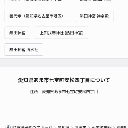
善光寺（愛知県名古屋市港区）
熱田神宮 神楽殿
熱田神宮
上知我麻神社 (熱田神宮)
熱田神宮 清水社
愛知県あま市七宝町安松四丁目について
住所：愛知県あま市七宝町安松四丁目
駐車場予約のアキッパ
愛知県
あま市
七宝町安松
愛知