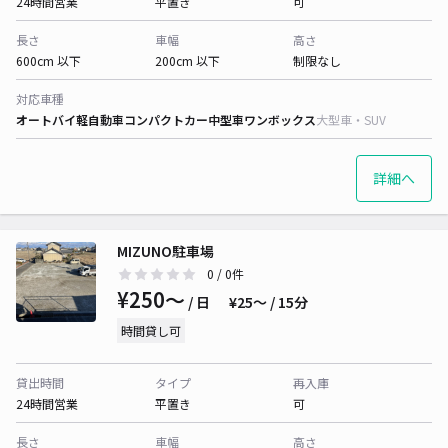
24時間営業
平置き
可
長さ
車幅
高さ
600cm 以下
200cm 以下
制限なし
対応車種
オートバイ
軽自動車
コンパクトカー
中型車
ワンボックス
大型車・SUV
詳細へ
MIZUNO駐車場
0
/ 0件
¥250〜
/ 日
¥25〜 / 15分
時間貸し可
貸出時間
タイプ
再入庫
24時間営業
平置き
可
長さ
車幅
高さ