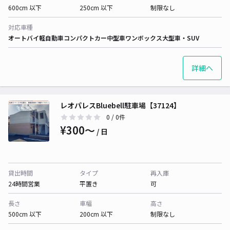
600cm 以下
250cm 以下
制限なし
対応車種
オートバイ
軽自動車
コンパクトカー
中型車
ワンボックス
大型車・SUV
詳細へ
レオパレスBluebell駐車場【37124】
0
/ 0件
¥300〜
/ 日
貸出時間
タイプ
再入庫
24時間営業
平置き
可
長さ
車幅
高さ
500cm 以下
200cm 以下
制限なし