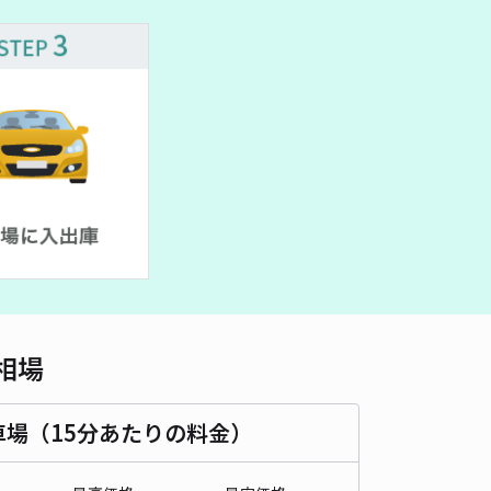
車種
オートバイ
軽自動車
コンパクトカー
中型車
ワンボックス
大型車・SUV
詳細へ
相場
車場（15分あたりの料金）