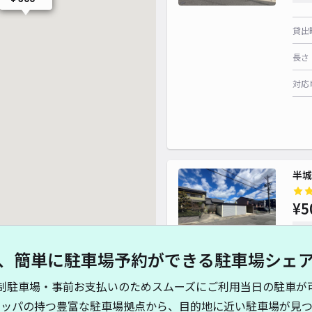
貸出
長さ
対応
半城
¥5
時間
、簡単に駐車場予約ができる駐車場シェ
貸出
制駐車場・事前お支払いのためスムーズにご利用当日の駐車が
長さ
キッパの持つ豊富な駐車場拠点から、目的地に近い駐車場が見つ