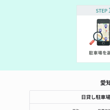
愛
日貸し駐車