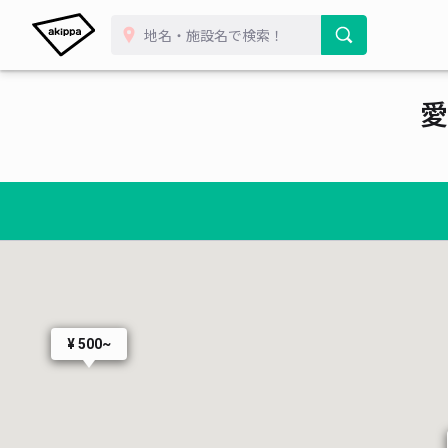
愛
¥ 500~