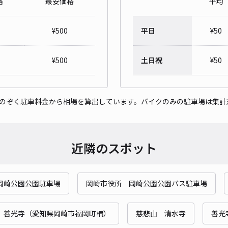
格
最安価格
平均
¥
500
平日
¥
50
¥
500
土日祝
¥
50
をのぞく駐車料金から相場を算出しています。バイクのみの駐車場は集計
近隣のスポット
岡崎公園公園駐車場
岡崎市役所 岡崎公園公園バス駐車場
善光寺（愛知県岡崎市福岡町楠）
慈悲山 清水寺
善光