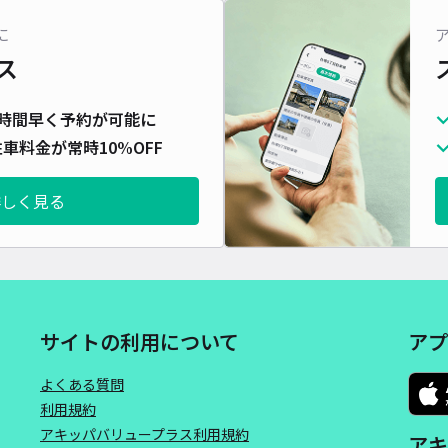
に
ス
時間早く予約が可能に
車料金が常時10%OFF
詳しく見る
サイトの利用について
アプ
よくある質問
利用規約
アキッパバリュープラス利用規約
アキ