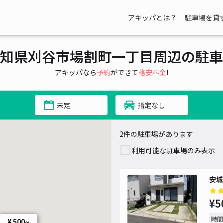
アキッパとは？
駐車場を貸
知県刈谷市場割町一丁目周辺の駐車
アキッパなら
予約
ができて
格安料金
!
未定
指定なし
2件の駐車場があります
利用可能な駐車場のみ表示
安城
¥5
時間
¥ 500~