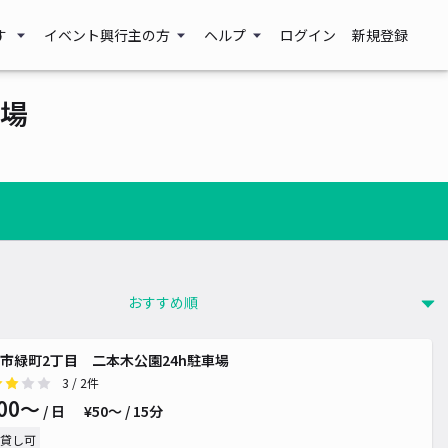
す
イベント興行主の方
ヘルプ
ログイン
新規登録
場
市緑町2丁目 二本木公園24h駐車場
3
/ 2件
00〜
/ 日
¥50〜 / 15分
貸し可