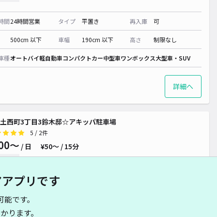
時間
24時間営業
タイプ
平置き
再入庫
可
500cm 以下
車幅
190cm 以下
高さ
制限なし
車種
オートバイ
軽自動車
コンパクトカー
中型車
ワンボックス
大型車・SUV
詳細へ
土西町3丁目3鈴木邸☆アキッパ駐車場
5
/ 2件
00〜
/ 日
¥50〜 / 15分
貸し可
アアプリです
時間
24時間営業
タイプ
平置き
再入庫
可
可能です。
460cm 以下
車幅
240cm 以下
高さ
制限なし
かります。