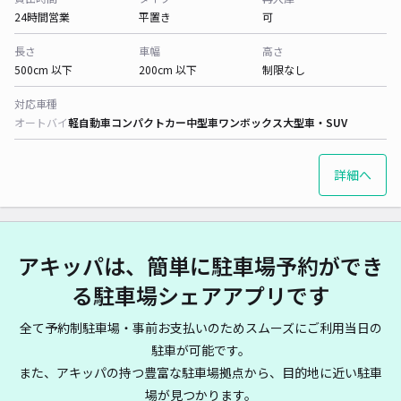
24時間営業
平置き
可
長さ
車幅
高さ
500cm 以下
200cm 以下
制限なし
対応車種
オートバイ
軽自動車
コンパクトカー
中型車
ワンボックス
大型車・SUV
詳細へ
アキッパは、簡単に駐車場予約ができ
る駐車場シェアアプリです
全て予約制駐車場・事前お支払いのためスムーズにご利用当日の
駐車が可能です。
また、アキッパの持つ豊富な駐車場拠点から、目的地に近い駐車
場が見つかります。