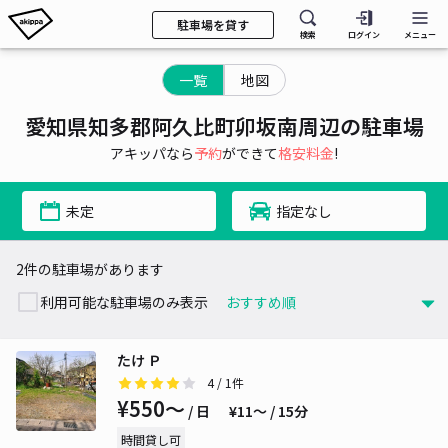
駐車場を貸す
検索
ログイン
メニュー
一覧
地図
愛知県知多郡阿久比町卯坂南周辺の駐車場
アキッパなら
予約
ができて
格安料金
!
未定
指定なし
2件の駐車場があります
利用可能な駐車場のみ表示
たけ Ｐ
4
/ 1件
¥550〜
/ 日
¥11〜 / 15分
時間貸し可