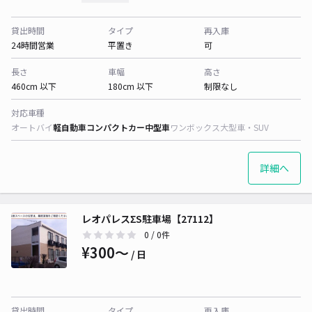
貸出時間
タイプ
再入庫
24時間営業
平置き
可
長さ
車幅
高さ
460cm 以下
180cm 以下
制限なし
対応車種
オートバイ
軽自動車
コンパクトカー
中型車
ワンボックス
大型車・SUV
詳細へ
レオパレスΣS駐車場【27112】
0
/ 0件
¥300〜
/ 日
貸出時間
タイプ
再入庫