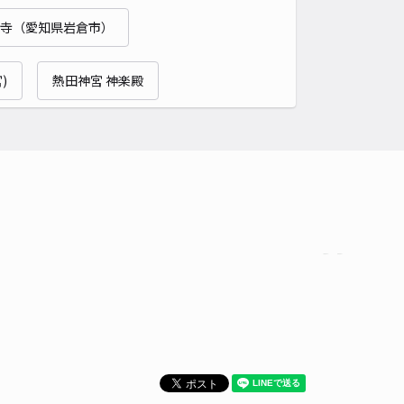
寺（愛知県岩倉市）
時間
24時間営業
タイプ
平置き
再入庫
可
)
熱田神宮 神楽殿
350cm 以下
車幅
150cm 以下
高さ
制限なし
車種
オートバイ
軽自動車
コンパクトカー
中型車
ワンボックス
大型車・SUV
詳細へ
町古堤526駐車場
0
/ 0件
50〜
/ 日
時間
07:00 〜20:00
タイプ
平置き
再入庫
可
460cm 以下
車幅
180cm 以下
高さ
制限なし