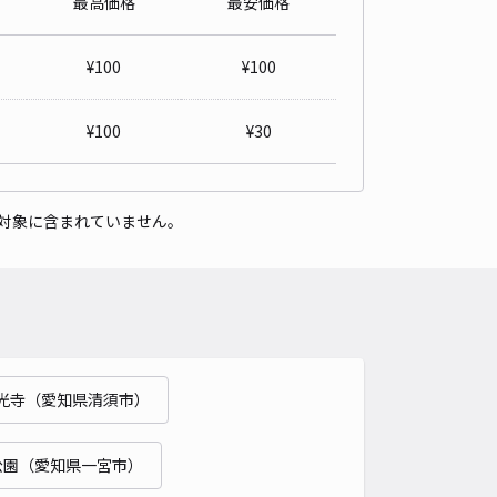
最高価格
最安価格
レ藤浪駐車場【2】
5
/ 3件
¥
100
¥
100
50〜
/ 日
¥
100
¥
30
時間
24時間営業
タイプ
平置き
再入庫
可
対象に含まれていません。
480cm 以下
車幅
180cm 以下
高さ
制限なし
車種
オートバイ
軽自動車
コンパクトカー
中型車
ワンボックス
大型車・SUV
詳細へ
光寺（愛知県清須市）
レ藤浪駐車場【4】
4.7
/ 3件
50〜
公園（愛知県一宮市）
/ 日