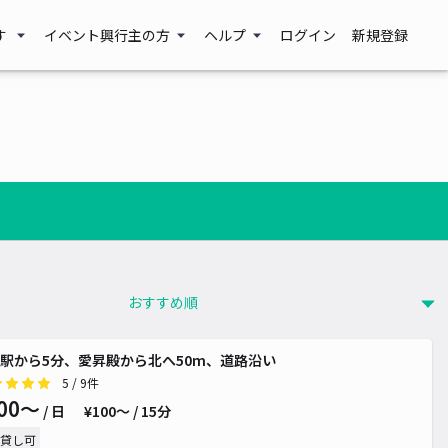
す
イベント興行主の方
ヘルプ
ログイン
新規登録
駅から5分、愛昇殿から北へ50m、道路沿い
5
/ 9件
00〜
/ 日
¥100〜 / 15分
貸し可