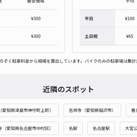
格
最安価格
平均
リブ
¥
300
平日
¥
100
¥3
¥
300
土日祝
¥
65
貸出
をのぞく駐車料金から相場を算出しています。バイクのみの駐車場は集計
長さ
対応
近隣のスポット
（愛知県津島市神守町上町）
吉祥寺（愛知県稲沢市）
善
リブ
¥3
寺（愛知県名古屋市中村区）
名駅
名古屋駅
大宮