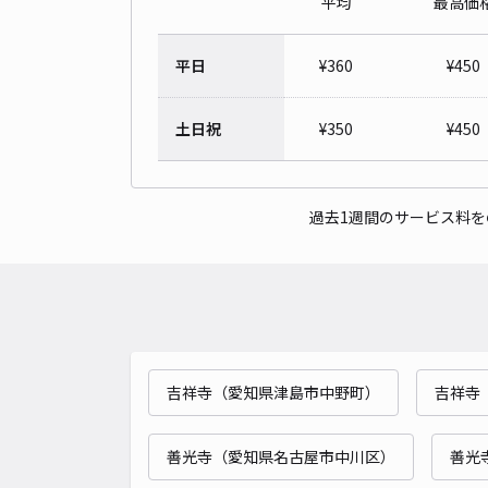
平均
最高価
平日
¥
360
¥
450
土日祝
¥
350
¥
450
過去1週間のサービス料
吉祥寺（愛知県津島市中野町）
吉祥寺
善光寺（愛知県名古屋市中川区）
善光