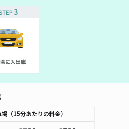
車種
オートバイ
軽自動車
コンパクトカー
中型車
ワンボックス
大型車・SUV
詳細へ
レ藤浪駐車場【3】
5
/ 1件
50〜
/ 日
時間
24時間営業
タイプ
平置き
再入庫
可
480cm 以下
車幅
180cm 以下
高さ
制限なし
場
車種
オートバイ
軽自動車
コンパクトカー
中型車
ワンボックス
大型車・SUV
車場（15分あたりの料金）
詳細へ