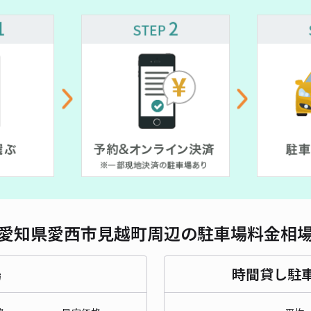
対応
リブ
¥3
貸出
長さ
愛知県愛西市見越町周辺の駐車場料金相
対応
場
時間貸し駐