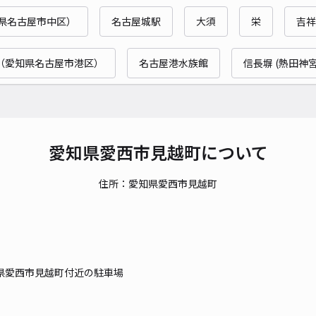
県名古屋市中区）
名古屋城駅
大須
栄
吉祥
貸出
（愛知県名古屋市港区）
名古屋港水族館
信長塀 (熱田神宮
長さ
対応
愛知県愛西市見越町について
住所：愛知県愛西市見越町
小津
¥4
県愛西市見越町付近の駐車場
貸出
長さ