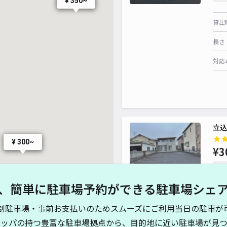
¥ 350~
貸出
長さ
対応
立込
¥ 300~
¥3
時間
、簡単に駐車場予約ができる駐車場シェ
貸出
制駐車場・事前お支払いのためスムーズにご利用当日の駐車が
長さ
キッパの持つ豊富な駐車場拠点から、目的地に近い駐車場が見つ