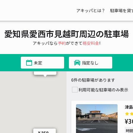
アキッパとは？
駐車場を貸
愛知県愛西市見越町周辺の駐車場
アキッパなら
予約
ができて
格安料金
!
未定
指定なし
¥ 450~
6件の駐車場があります
利用可能な駐車場のみ表示
津島
¥3
時間