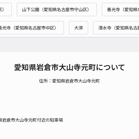
区）
山下公園（愛知県名古屋市守山区）
善光寺（愛知県
貸出
善光寺（愛知県名古屋市中区）
大須
清水寺（愛知県名古
長さ
対応
愛知県岩倉市大山寺元町について
住所：愛知県岩倉市大山寺元町
レオ
¥5
県岩倉市大山寺元町付近の駐車場
貸出
長さ