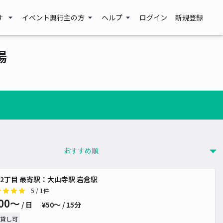
す
イベント興行主の方
ヘルプ
ログイン
新規登録
場
2丁目 最寄駅：大山寺駅 岩倉駅
5
/ 1件
00〜
/ 日
¥50〜 / 15分
貸し可