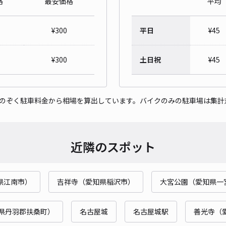
格
最安価格
平均
fl
¥
300
平日
¥
45
¥4
時間
¥
300
土日祝
¥
45
貸出
をのぞく駐車料金から相場を算出しています。バイクのみの駐車場は集計
長さ
対応
近隣のスポット
県江南市）
吉祥寺（愛知県稲沢市）
大宮公園（愛知県一
レオ
¥5
県丹羽郡扶桑町）
名古屋城
名古屋城駅
善光寺（