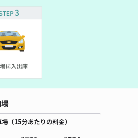
車種
オートバイ
軽自動車
コンパクトカー
中型車
ワンボックス
大型車・SUV
詳細へ
ネクスト新宮駐車場【54067】
5
/ 2件
00〜
/ 日
時間
24時間営業
タイプ
平置き
再入庫
可
500cm 以下
車幅
200cm 以下
高さ
制限なし
相場
車種
オートバイ
軽自動車
コンパクトカー
中型車
ワンボックス
大型車・SUV
車場（15分あたりの料金）
詳細へ