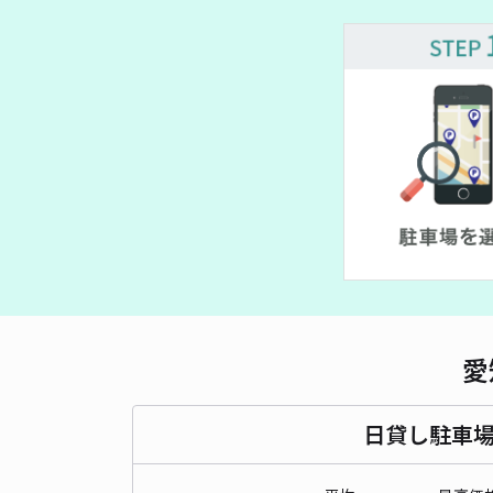
愛
日貸し駐車