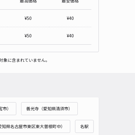
最高価格
最安価格
ow-yogaスタジオ駐車場
5
/ 9件
¥
50
¥
40
00〜
/ 日
¥40〜 / 15分
貸し可
¥
50
¥
40
時間
24時間営業
タイプ
平置き
再入庫
可
対象に含まれていません。
500cm 以下
車幅
190cm 以下
高さ
制限なし
車種
オートバイ
軽自動車
コンパクトカー
中型車
ワンボックス
大型車・SUV
詳細へ
宮市）
善光寺（愛知県清須市）
パレスロタシオン駐車場【10396】
0
/ 0件
00〜
愛知県名古屋市東区東大曽根町中）
名駅
/ 日