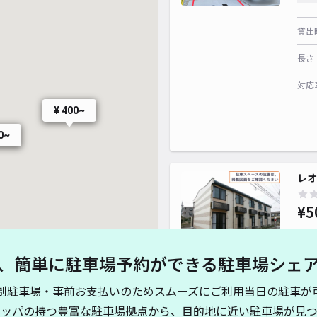
貸出
長さ
対応
¥ 400~
0~
レオ
¥5
、簡単に駐車場予約ができる駐車場シェ
貸出
制駐車場・事前お支払いのためスムーズにご利用当日の駐車が
長さ
キッパの持つ豊富な駐車場拠点から、目的地に近い駐車場が見つ