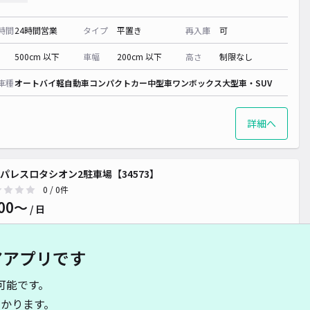
時間
24時間営業
タイプ
平置き
再入庫
可
500cm 以下
車幅
200cm 以下
高さ
制限なし
車種
オートバイ
軽自動車
コンパクトカー
中型車
ワンボックス
大型車・SUV
詳細へ
パレスロタシオン2駐車場【34573】
0
/ 0件
00〜
/ 日
アアプリです
時間
24時間営業
タイプ
平置き
再入庫
可
可能です。
500cm 以下
車幅
200cm 以下
高さ
制限なし
かります。