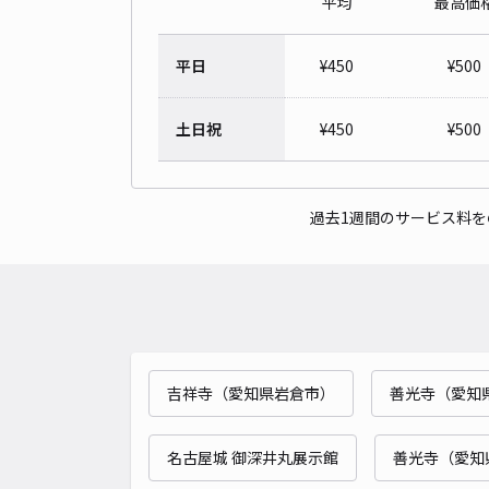
平均
最高価
平日
¥
450
¥
500
土日祝
¥
450
¥
500
過去1週間のサービス料
吉祥寺（愛知県岩倉市）
善光寺（愛知
名古屋城 御深井丸展示館
善光寺（愛知