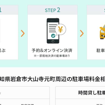
対応
レオ
¥3
貸出
長さ
知県岩倉市大山寺元町周辺の駐車場料金
対応
場
時間貸し駐