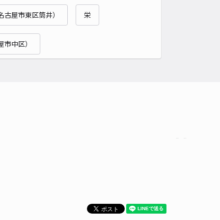
名古屋市東区筒井）
栄
時間
24時間営業
タイプ
平置き
再入庫
可
屋市中区）
500cm 以下
車幅
200cm 以下
高さ
制限なし
車種
オートバイ
軽自動車
コンパクトカー
中型車
ワンボックス
大型車・SUV
詳細へ
パレス六呂丸駐車場【30403】
0
/ 0件
00〜
/ 日
時間
24時間営業
タイプ
平置き
再入庫
可
500cm 以下
車幅
200cm 以下
高さ
制限なし