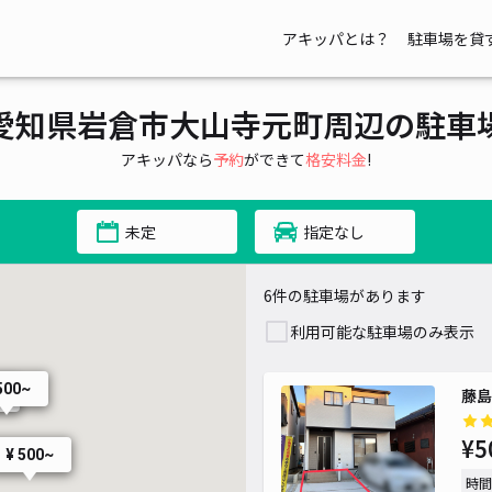
アキッパとは？
駐車場を貸
愛知県岩倉市大山寺元町周辺の駐車
アキッパなら
予約
ができて
格安料金
!
未定
指定なし
6件の駐車場があります
利用可能な駐車場のみ表示
500~
藤島
~
¥5
¥ 500~
時間