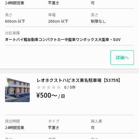
24時間営業
平置き
可
長さ
車幅
高さ
600cm 以下
200cm 以下
制限なし
対応車種
オートバイ
軽自動車
コンパクトカー
中型車
ワンボックス
大型車・SUV
詳細へ
レオネクストハピネス東名駐車場【53759】
0
/ 0件
¥500〜
/ 日
貸出時間
タイプ
再入庫
24時間営業
平置き
可