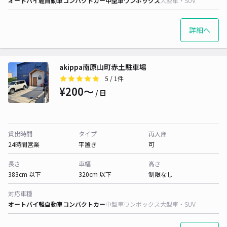
オートバイ
軽自動車
コンパクトカー
中型車
ワンボックス
大型車・SUV
詳細へ
akippa南原山町赤土駐車場
5
/ 1件
¥200〜
/ 日
貸出時間
タイプ
再入庫
24時間営業
平置き
可
長さ
車幅
高さ
383cm 以下
320cm 以下
制限なし
対応車種
オートバイ
軽自動車
コンパクトカー
中型車
ワンボックス
大型車・SUV