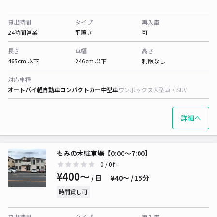
貸出時間
タイプ
再入庫
24時間営業
平置き
可
長さ
車幅
高さ
465cm 以下
246cm 以下
制限なし
対応車種
オートバイ
軽自動車
コンパクトカー
中型車
ワンボックス
大型車・SUV
詳細へ
もみの木駐車場【0:00〜7:00】
0
/ 0件
¥400〜
/ 日
¥40〜 / 15分
時間貸し可
貸出時間
タイプ
再入庫