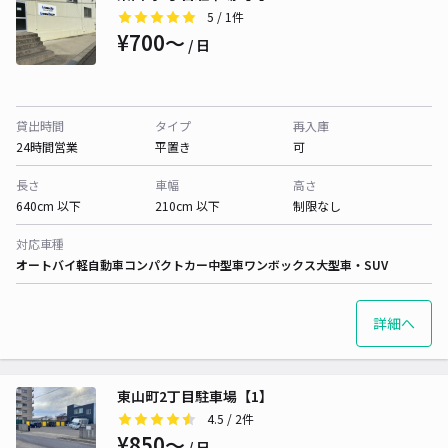
5
/ 1件
¥700〜
/ 日
貸出時間
タイプ
再入庫
24時間営業
平置き
可
長さ
車幅
高さ
640cm 以下
210cm 以下
制限なし
対応車種
オートバイ
軽自動車
コンパクトカー
中型車
ワンボックス
大型車・SUV
詳細へ
東山町2丁目駐車場【1】
4.5
/ 2件
¥850〜
/ 日