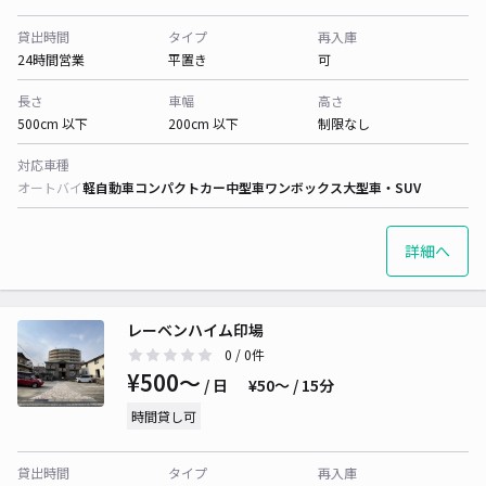
貸出時間
タイプ
再入庫
24時間営業
平置き
可
長さ
車幅
高さ
500cm 以下
200cm 以下
制限なし
対応車種
オートバイ
軽自動車
コンパクトカー
中型車
ワンボックス
大型車・SUV
詳細へ
レーベンハイム印場
0
/ 0件
¥500〜
/ 日
¥50〜 / 15分
時間貸し可
貸出時間
タイプ
再入庫