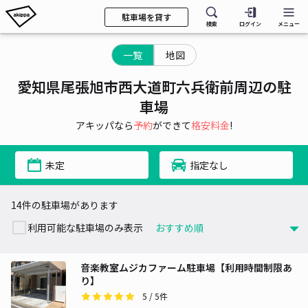
駐車場を貸す
検索
ログイン
メニュー
一覧
地図
愛知県尾張旭市西大道町六兵衛前周辺の駐
車場
アキッパなら
予約
ができて
格安料金
!
未定
指定なし
14件の駐車場があります
利用可能な駐車場のみ表示
音楽教室ムジカファーム駐車場【利用時間制限あ
り】
5
/ 5件