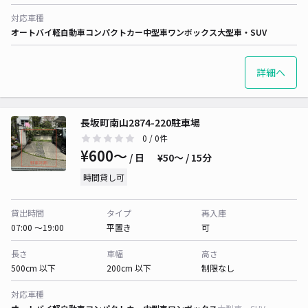
対応車種
オートバイ
軽自動車
コンパクトカー
中型車
ワンボックス
大型車・SUV
詳細へ
長坂町南山2874-220駐車場
0
/ 0件
¥600〜
/ 日
¥50〜 / 15分
時間貸し可
貸出時間
タイプ
再入庫
07:00 〜19:00
平置き
可
長さ
車幅
高さ
500cm 以下
200cm 以下
制限なし
対応車種