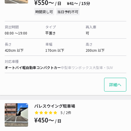
¥550〜
/ 日
¥41〜 / 15分
時間貸し可
当日予約不可
貸出時間
タイプ
再入庫
08:00 〜19:00
平置き
可
長さ
車幅
高さ
420cm 以下
170cm 以下
200cm 以下
対応車種
オートバイ
軽自動車
コンパクトカー
中型車
ワンボックス
大型車・SUV
詳細へ
パレスウイング駐車場
5
/ 2件
¥450〜
/ 日