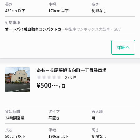
長さ
車幅
高さ
430cm 以下
170cm 以下
制限なし
対応車種
オートバイ
軽自動車
コンパクトカー
中型車
ワンボックス
大型車・SUV
詳細へ
あもーる尾張旭市向町一丁目駐車場
0
/ 0件
¥500〜
/ 日
貸出時間
タイプ
再入庫
24時間営業
平置き
可
長さ
車幅
高さ
500cm 以下
190cm 以下
制限なし