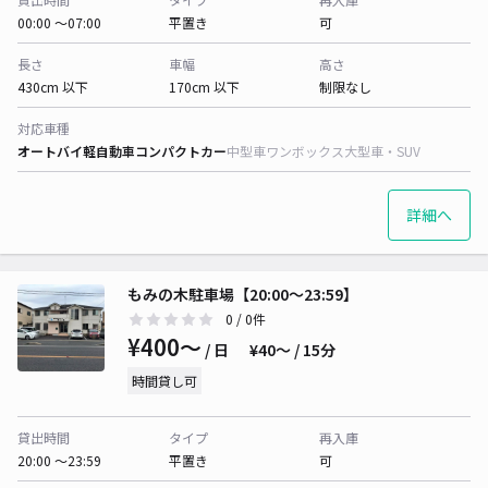
00:00 〜07:00
平置き
可
長さ
車幅
高さ
430cm 以下
170cm 以下
制限なし
対応車種
オートバイ
軽自動車
コンパクトカー
中型車
ワンボックス
大型車・SUV
詳細へ
もみの木駐車場【20:00〜23:59】
0
/ 0件
¥400〜
/ 日
¥40〜 / 15分
時間貸し可
貸出時間
タイプ
再入庫
20:00 〜23:59
平置き
可