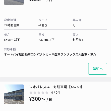
貸出時間
タイプ
再入庫
24時間営業
平置き
可
長さ
車幅
高さ
650cm 以下
230cm 以下
制限なし
対応車種
オートバイ
軽自動車
コンパクトカー
中型車
ワンボックス
大型車・SUV
詳細へ
レオパレスユーカ駐車場【46269】
0
/ 0件
¥300〜
/ 日