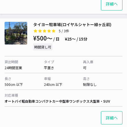
詳細へ
タイヨー駐車場(ロイヤルシャトー緑ヶ丘前)
5
/ 3件
¥500〜
/ 日
¥25〜 / 15分
時間貸し可
貸出時間
タイプ
再入庫
24時間営業
平置き
可
長さ
車幅
高さ
500cm 以下
240cm 以下
制限なし
対応車種
オートバイ
軽自動車
コンパクトカー
中型車
ワンボックス
大型車・SUV
詳細へ