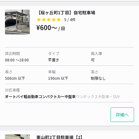
【桜ヶ丘町1丁目】自宅駐車場
5
/ 4件
¥600〜
/ 日
貸出時間
タイプ
再入庫
08:00 〜18:00
平置き
可
長さ
車幅
高さ
500cm 以下
190cm 以下
制限なし
対応車種
オートバイ
軽自動車
コンパクトカー
中型車
ワンボックス
大型車・SUV
詳細へ
東山町2丁目駐車場【2】