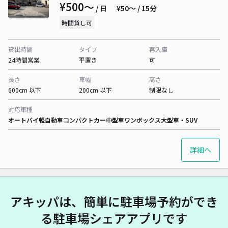
¥500〜
/ 日
¥50〜 / 15分
時間貸し可
貸出時間
タイプ
再入庫
24時間営業
平置き
可
長さ
車幅
高さ
600cm 以下
200cm 以下
制限なし
対応車種
オートバイ
軽自動車
コンパクトカー
中型車
ワンボックス
大型車・SUV
詳細へ
アキッパは、簡単に駐車場予約ができ
る駐車場シェアアプリです