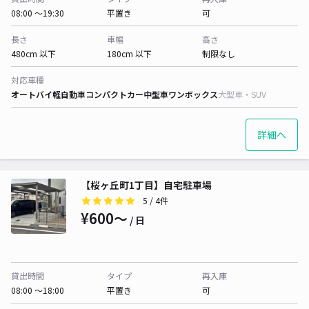
08:00 〜19:30
平置き
可
長さ
車幅
高さ
480cm 以下
180cm 以下
制限なし
対応車種
オートバイ
軽自動車
コンパクトカー
中型車
ワンボックス
大型車・SUV
詳細へ
【桜ヶ丘町1丁目】自宅駐車場
5
/ 4件
¥600〜
/ 日
貸出時間
タイプ
再入庫
08:00 〜18:00
平置き
可