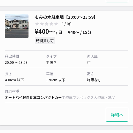
もみの木駐車場【20:00〜23:59】
0
/ 0件
¥400〜
/ 日
¥40〜 / 15分
時間貸し可
貸出時間
タイプ
再入庫
20:00 〜23:59
平置き
可
長さ
車幅
高さ
430cm 以下
170cm 以下
制限なし
対応車種
オートバイ
軽自動車
コンパクトカー
中型車
ワンボックス
大型車・SUV
詳細へ