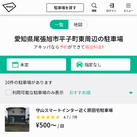
駐車場を貸す
検索
ログイン
メニュー
一覧
地図
愛知県尾張旭市平子町東周辺の駐車場
アキッパなら
予約
ができて
格安料金
!
未定
指定なし
10件の駐車場があります
利用可能な駐車場のみ表示
守山スマートインター近く原田宅駐車場
4.7
/ 7件
¥500〜
/ 日