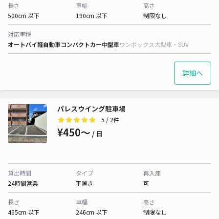
長さ
車幅
高さ
500cm 以下
190cm 以下
制限なし
対応車種
オートバイ
軽自動車
コンパクトカー
中型車
ワンボックス
大型車・SUV
詳細へ
パレスウイング駐車場
5
/ 2件
¥450〜
/ 日
貸出時間
タイプ
再入庫
24時間営業
平置き
可
長さ
車幅
高さ
465cm 以下
246cm 以下
制限なし