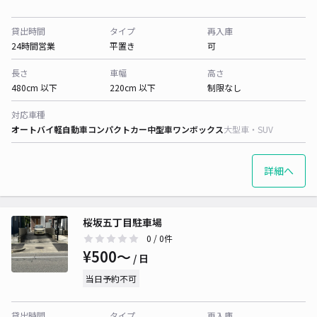
貸出時間
タイプ
再入庫
24時間営業
平置き
可
長さ
車幅
高さ
480cm 以下
220cm 以下
制限なし
対応車種
オートバイ
軽自動車
コンパクトカー
中型車
ワンボックス
大型車・SUV
詳細へ
桜坂五丁目駐車場
0
/ 0件
¥500〜
/ 日
当日予約不可
貸出時間
タイプ
再入庫