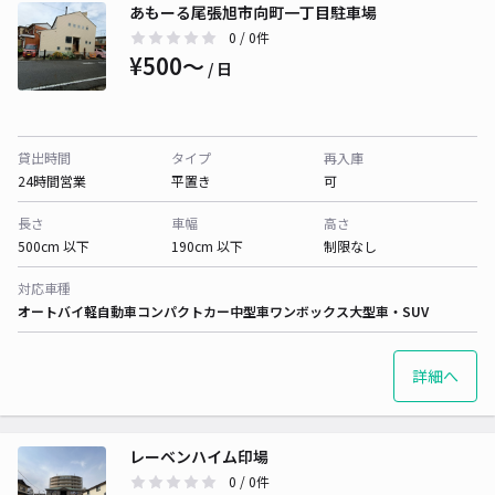
あもーる尾張旭市向町一丁目駐車場
0
/ 0件
¥500〜
/ 日
貸出時間
タイプ
再入庫
24時間営業
平置き
可
長さ
車幅
高さ
500cm 以下
190cm 以下
制限なし
対応車種
オートバイ
軽自動車
コンパクトカー
中型車
ワンボックス
大型車・SUV
詳細へ
レーベンハイム印場
0
/ 0件