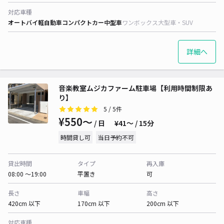
対応車種
オートバイ
軽自動車
コンパクトカー
中型車
ワンボックス
大型車・SUV
詳細へ
音楽教室ムジカファーム駐車場【利用時間制限あ
り】
5
/ 5件
¥550〜
/ 日
¥41〜 / 15分
時間貸し可
当日予約不可
貸出時間
タイプ
再入庫
08:00 〜19:00
平置き
可
長さ
車幅
高さ
420cm 以下
170cm 以下
200cm 以下
対応車種