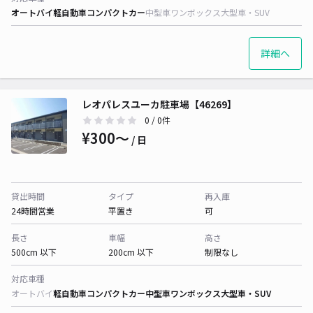
オートバイ
軽自動車
コンパクトカー
中型車
ワンボックス
大型車・SUV
詳細へ
レオパレスユーカ駐車場【46269】
0
/ 0件
¥300〜
/ 日
貸出時間
タイプ
再入庫
24時間営業
平置き
可
長さ
車幅
高さ
500cm 以下
200cm 以下
制限なし
対応車種
オートバイ
軽自動車
コンパクトカー
中型車
ワンボックス
大型車・SUV