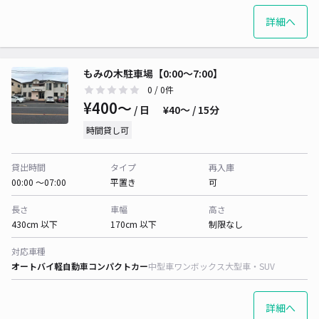
詳細へ
もみの木駐車場【0:00〜7:00】
0
/ 0件
¥400〜
/ 日
¥40〜 / 15分
時間貸し可
貸出時間
タイプ
再入庫
00:00 〜07:00
平置き
可
長さ
車幅
高さ
430cm 以下
170cm 以下
制限なし
対応車種
オートバイ
軽自動車
コンパクトカー
中型車
ワンボックス
大型車・SUV
詳細へ